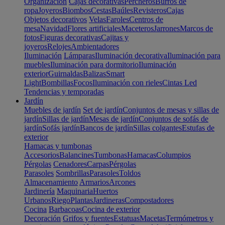
Organización
Cajas decorativas
Percheros
Burros de
ropa
Joyeros
Biombos
Cestas
Baúles
Revisteros
Cajas
Objetos decorativos
Velas
Faroles
Centros de
mesa
Navidad
Flores artificiales
Maceteros
Jarrones
Marcos de
fotos
Figuras decorativas
Cajitas y
joyeros
Relojes
Ambientadores
Iluminación
Lámparas
Iluminación decorativa
Iluminación para
muebles
Iluminación para dormitorio
Iluminación
exterior
Guirnaldas
Balizas
Smart
Light
Bombillas
Focos
Iluminación con rieles
Cintas Led
Tendencias y temporadas
Jardín
Muebles de jardín
Set de jardín
Conjuntos de mesas y sillas de
jardín
Sillas de jardín
Mesas de jardín
Conjuntos de sofás de
jardín
Sofás jardín
Bancos de jardín
Sillas colgantes
Estufas de
exterior
Hamacas y tumbonas
Accesorios
Balancines
Tumbonas
Hamacas
Columpios
Pérgolas
Cenadores
Carpas
Pérgolas
Parasoles
Sombrillas
Parasoles
Toldos
Almacenamiento
Armarios
Arcones
Jardinería
Maquinaria
Huertos
Urbanos
Riego
Plantas
Jardineras
Compostadores
Cocina
Barbacoas
Cocina de exterior
Decoración
Grifos y fuentes
Estatuas
Macetas
Termómetros y