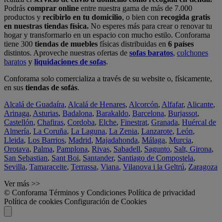
Podrás
comprar online
entre nuestra gama de más de 7.000
productos y
recibirlo en tu domicilio
, o bien con
recogida gratis
en nuestras tiendas física.
No esperes más para crear o renovar tu
hogar y transformarlo en un espacio con mucho estilo. Conforama
tiene 300
tiendas de muebles
físicas distribuidas en
6 países
distintos. Aproveche nuestras ofertas de
sofas baratos
,
colchones
baratos
y
liquidaciones de sofas
.
Conforama solo comercializa a través de su website o, físicamente,
en sus
tiendas de sofás
.
Alcalá de Guadaíra
,
Alcalá de Henares
,
Alcorcón
,
Alfafar
,
Alicante
,
Arinaga
,
Asturias
,
Badalona
,
Barakaldo
,
Barcelona
,
Burjassot
,
Castellón
,
Chafiras
,
Cordoba
,
Elche
,
Finestrat
,
Granada
,
Huércal de
Almería
,
La Coruña
,
La Laguna
,
La Zenia
,
Lanzarote
,
León
,
Lleida
,
Los Barrios
,
Madrid
,
Majadahonda
,
Málaga
,
Murcia
,
Orotava
,
Palma
,
Pamplona
,
Rivas
,
Sabadell
,
Sagunto
,
Salt, Girona
,
San Sebastian
,
Sant Boi
,
Santander
,
Santiago de Compostela
,
Sevilla
,
Tamaraceite
,
Terrassa
,
Viana
,
Vilanova i la Geltrú
,
Zaragoza
Ver más >>
© Conforama
Términos y Condiciones
Política de privacidad
Política de cookies
Configuración de Cookies