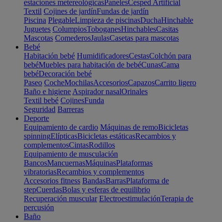
estaciones metereológicas
Paneles
Cesped Artificial
Textil
Cojines de jardín
Fundas de jardín
Piscina
Plegable
Limpieza de piscinas
Ducha
Hinchable
Juguetes
Columpios
Toboganes
Hinchables
Casitas
Mascotas
Comederos
Jaulas
Casetas para mascotas
Bebé
Habitación bebé
Humidificadores
Cestas
Colchón para
bebé
Muebles para habitación de bebé
Cunas
Cama
bebé
Decoración bebé
Paseo
Coche
Mochilas
Accesorios
Capazos
Carrito ligero
Baño e higiene
Aspirador nasal
Orinales
Textil bebé
Cojines
Funda
Seguridad
Barreras
Deporte
Equipamiento de cardio
Máquinas de remo
Bicicletas
spinning
Elípticas
Bicicletas estáticas
Recambios y
complementos
Cintas
Rodillos
Equipamiento de musculación
Bancos
Mancuernas
Máquinas
Plataformas
vibratorias
Recambios y complementos
Accesorios fitness
Bandas
Barras
Plataforma de
step
Cuerdas
Bolas y esferas de equilibrio
Recuperación muscular
Electroestimulación
Terapia de
percusión
Baño