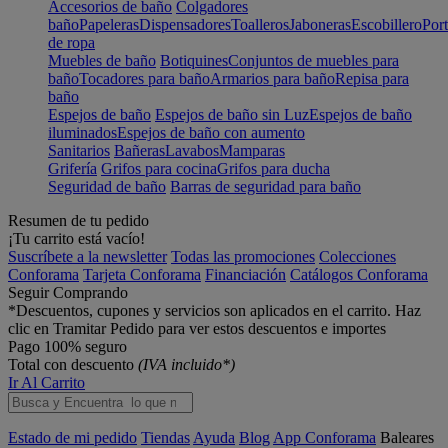
Accesorios de baño
Colgadores
baño
Papeleras
Dispensadores
Toalleros
Jaboneras
Escobillero
Port
de ropa
Muebles de baño
Botiquines
Conjuntos de muebles para
baño
Tocadores para baño
Armarios para baño
Repisa para
baño
Espejos de baño
Espejos de baño sin Luz
Espejos de baño
iluminados
Espejos de baño con aumento
Sanitarios
Bañeras
Lavabos
Mamparas
Grifería
Grifos para cocina
Grifos para ducha
Seguridad de baño
Barras de seguridad para baño
Resumen de tu pedido
¡Tu carrito está vacío!
Suscríbete a la newsletter
Todas las promociones
Colecciones
Conforama
Tarjeta Conforama
Financiación
Catálogos Conforama
Seguir Comprando
*Descuentos, cupones y servicios son aplicados en el carrito. Haz
clic en Tramitar Pedido para ver estos descuentos e importes
Pago 100% seguro
Total con descuento
(IVA incluido*)
Ir Al Carrito
Estado de mi pedido
Tiendas
Ayuda
Blog
App Conforama
Baleares