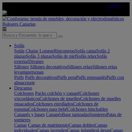
🔵Cambia tu electro con
-10% EXTRA
de descuento ☑️
AQUÍ
Baleares
Canarias
Sofás
Sofás
Chaise Longue
Rinconeras
Sofás cama
Sofás 2
plazas
Sofás 3 plazas
Sofás de piel
Sofás relax
Sofás
exterior
Divanes
Sillones
Sillones decorativos
Sillones relax
Sillones relax
levantapersonas
Puffs
Puffs decorativos
Puffs pera
Puffs reposapiés
Puffs con
almacenaje
Descanso
Colchones
Packs colchón y canapé
Colchones
viscoelásticos
Colchones de muelles
Colchones de muelles
ensacados
Colchones enrollados
Colchones de
espuma
Colchones para bebé
Colchones hinchables
Canapés y bases
Canapés
Base tapizadas
Somieres
Patas de
somieres
Camas
Camas de matrimonio
Camas dobles
Camas
individuales
Camas juveniles
Camas infantiles
Literas
Camas