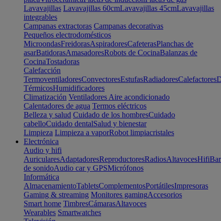
Lavavajillas
Lavavajillas 60cm
Lavavajillas 45cm
Lavavajillas
integrables
Campanas extractoras
Campanas decorativas
Pequeños electrodomésticos
Microondas
Freidoras
Aspiradores
Cafeteras
Planchas de
asar
Batidoras
Amasadores
Robots de Cocina
Balanzas de
Cocina
Tostadoras
Calefacción
Termoventiladores
Convectores
Estufas
Radiadores
Calefactores
D
Térmicos
Humidificadores
Climatización
Ventiladores
Aire acondicionado
Calentadores de agua
Termos eléctricos
Belleza y salud
Cuidado de los hombres
Cuidado
cabello
Cuidado dental
Salud y bienestar
Limpieza
Limpieza a vapor
Robot limpiacristales
Electrónica
Audio y hifi
Auriculares
Adaptadores
Reproductores
Radios
Altavoces
Hifi
Bar
de sonido
Audio car y GPS
Micrófonos
Informática
Almacenamiento
Tablets
Complementos
Portátiles
Impresoras
Gaming & streaming
Monitores gaming
Accesorios
Smart home
Timbres
Cámaras
Altavoces
Wearables
Smartwatches