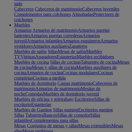
nido
Cabeceros
Cabeceros de matrimonio
Cabeceros juveniles
Complementos para colchones
Almohadas
Protectores de
colchones
Muebles
Armarios
Armarios de matrimonio
Armarios puertas
batientes
Armarios puertas correderas
Armarios
juvenil
Armarios infantiles
Armarios esquineros
Armarios
vestidores
Armarios auxiliares
Zapateros
Muebles de salón
Sillas
Mesas de salón
Muebles
TV
Vitrinas
Aparadores
Estanterias
Muebles recibidores
Muebles de cocina
Sillas de cocinas
Taburetes de cocina
Mesas
de cocina
Mesas y sillas de cocina
Muebles auxiliares de
cocina
Armarios de cocina
Cocinas modulares
Cocinas
completas
Cocinas a medida
Muebles de dormitorio
Camas matrimonio
Cabeceros de
matrimonio
Armarios de matrimonio
Mesitas de
noche
Comodas
Muebles de dormitorio juvenil
Muebles de oficina y teletrabajo
Escritorios
Sillas de
escritorio
Estanterías
Muebles de Gaming
Sillas gaming
Escritorios gaming
Sillas
Taburetes
Bancos
Sillas de comedor
Sillas
infantiles
Complementos para sillas
Mesas
Conjuntos de mesas y sillas
Mesas extensibles
Mesas
altas
Mesas multiusos