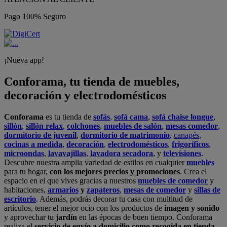
Pago 100% Seguro
¡Nueva app!
Conforama, tu tienda de muebles,
decoración y electrodomésticos
Conforama
es tu tienda de
sofás
,
sofá cama
,
sofá chaise longue
,
sillón
,
sillón relax
,
colchones
,
muebles de salón
,
mesas comedor
,
dormitorio de juvenil
,
dormitorio de matrimonio
,
canapés
,
cocinas a medida
,
decoración
,
electrodomésticos
,
frigoríficos
,
microondas
,
lavavajillas
,
lavadora secadora
, y
televisiones
.
Descubre nuestra amplia variedad de estilos en cualquier
muebles
para tu hogar,
con los mejores precios y promociones
. Crea el
espacio en el que vives gracias a nuestros
muebles de comedor
y
habitaciones,
armarios
y
zapateros
,
mesas de comedor
y
sillas de
escritorio
. Además, podrás decorar tu casa con multitud de
artículos, tener el mejor ocio con los productos de
imagen y sonido
y aprovechar tu
jardín
en las épocas de buen tiempo. Conforama
realiza el
servicio de envío a domicilio como recogida en tienda.