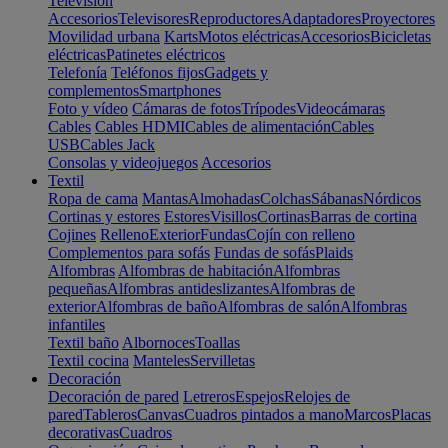
Televisión
Accesorios
Televisores
Reproductores
Adaptadores
Proyectores
Movilidad urbana
Karts
Motos eléctricas
Accesorios
Bicicletas
eléctricas
Patinetes eléctricos
Telefonía
Teléfonos fijos
Gadgets y
complementos
Smartphones
Foto y vídeo
Cámaras de fotos
Trípodes
Videocámaras
Cables
Cables HDMI
Cables de alimentación
Cables
USB
Cables Jack
Consolas y videojuegos
Accesorios
Textil
Ropa de cama
Mantas
Almohadas
Colchas
Sábanas
Nórdicos
Cortinas y estores
Estores
Visillos
Cortinas
Barras de cortina
Cojines
Relleno
Exterior
Fundas
Cojín con relleno
Complementos para sofás
Fundas de sofás
Plaids
Alfombras
Alfombras de habitación
Alfombras
pequeñas
Alfombras antideslizantes
Alfombras de
exterior
Alfombras de baño
Alfombras de salón
Alfombras
infantiles
Textil baño
Albornoces
Toallas
Textil cocina
Manteles
Servilletas
Decoración
Decoración de pared
Letreros
Espejos
Relojes de
pared
Tableros
Canvas
Cuadros pintados a mano
Marcos
Placas
decorativas
Cuadros