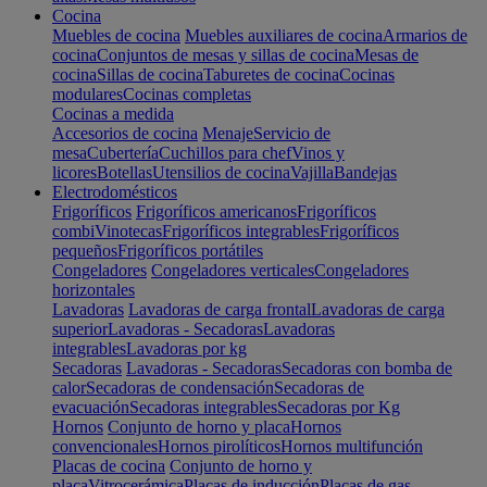
Cocina
Muebles de cocina
Muebles auxiliares de cocina
Armarios de
cocina
Conjuntos de mesas y sillas de cocina
Mesas de
cocina
Sillas de cocina
Taburetes de cocina
Cocinas
modulares
Cocinas completas
Cocinas a medida
Accesorios de cocina
Menaje
Servicio de
mesa
Cubertería
Cuchillos para chef
Vinos y
licores
Botellas
Utensilios de cocina
Vajilla
Bandejas
Electrodomésticos
Frigoríficos
Frigoríficos americanos
Frigoríficos
combi
Vinotecas
Frigoríficos integrables
Frigoríficos
pequeños
Frigoríficos portátiles
Congeladores
Congeladores verticales
Congeladores
horizontales
Lavadoras
Lavadoras de carga frontal
Lavadoras de carga
superior
Lavadoras - Secadoras
Lavadoras
integrables
Lavadoras por kg
Secadoras
Lavadoras - Secadoras
Secadoras con bomba de
calor
Secadoras de condensación
Secadoras de
evacuación
Secadoras integrables
Secadoras por Kg
Hornos
Conjunto de horno y placa
Hornos
convencionales
Hornos pirolíticos
Hornos multifunción
Placas de cocina
Conjunto de horno y
placa
Vitrocerámica
Placas de inducción
Placas de gas