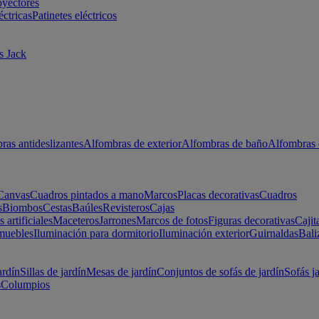
oyectores
éctricas
Patinetes eléctricos
s Jack
ras antideslizantes
Alfombras de exterior
Alfombras de baño
Alfombras 
Canvas
Cuadros pintados a mano
Marcos
Placas decorativas
Cuadros
s
Biombos
Cestas
Baúles
Revisteros
Cajas
s artificiales
Maceteros
Jarrones
Marcos de fotos
Figuras decorativas
Cajit
muebles
Iluminación para dormitorio
Iluminación exterior
Guirnaldas
Bali
ardín
Sillas de jardín
Mesas de jardín
Conjuntos de sofás de jardín
Sofás j
s
Columpios