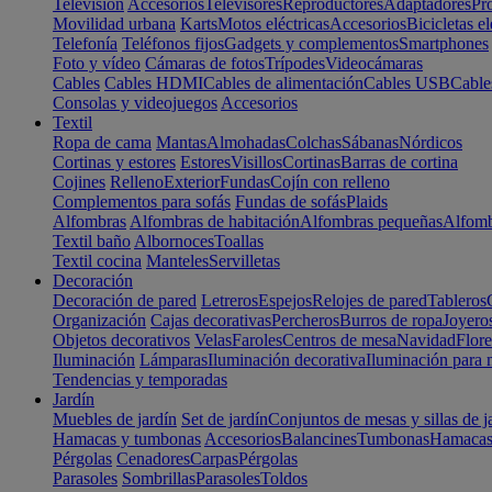
Televisión
Accesorios
Televisores
Reproductores
Adaptadores
Pr
Movilidad urbana
Karts
Motos eléctricas
Accesorios
Bicicletas el
Telefonía
Teléfonos fijos
Gadgets y complementos
Smartphones
Foto y vídeo
Cámaras de fotos
Trípodes
Videocámaras
Cables
Cables HDMI
Cables de alimentación
Cables USB
Cable
Consolas y videojuegos
Accesorios
Textil
Ropa de cama
Mantas
Almohadas
Colchas
Sábanas
Nórdicos
Cortinas y estores
Estores
Visillos
Cortinas
Barras de cortina
Cojines
Relleno
Exterior
Fundas
Cojín con relleno
Complementos para sofás
Fundas de sofás
Plaids
Alfombras
Alfombras de habitación
Alfombras pequeñas
Alfomb
Textil baño
Albornoces
Toallas
Textil cocina
Manteles
Servilletas
Decoración
Decoración de pared
Letreros
Espejos
Relojes de pared
Tableros
Organización
Cajas decorativas
Percheros
Burros de ropa
Joyero
Objetos decorativos
Velas
Faroles
Centros de mesa
Navidad
Flore
Iluminación
Lámparas
Iluminación decorativa
Iluminación para 
Tendencias y temporadas
Jardín
Muebles de jardín
Set de jardín
Conjuntos de mesas y sillas de j
Hamacas y tumbonas
Accesorios
Balancines
Tumbonas
Hamaca
Pérgolas
Cenadores
Carpas
Pérgolas
Parasoles
Sombrillas
Parasoles
Toldos