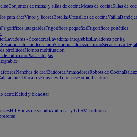
cina
Conjuntos de mesas y sillas de cocina
Mesas de cocina
Sillas de coc
los para chef
Vinos y licores
Botellas
Utensilios de cocina
Vajilla
Bandeja
s
Frigoríficos integrables
Frigoríficos pequeños
Frigoríficos portátiles
es
ior
Lavadoras - Secadoras
Lavadoras integrables
Lavadoras por kg
r
Secadoras de condensación
Secadoras de evacuación
Secadoras integra
s pirolíticos
Hornos multifunción
s de inducción
Placas de gas
ntegrables
afeteras
Planchas de asar
Batidoras
Amasadores
Robots de Cocina
Balanz
alefactores
Difusores
Emisores Térmicos
Humidificadores
o dental
Salud y bienestar
voces
Hifi
Barras de sonido
Audio car y GPS
Micrófonos
presoras