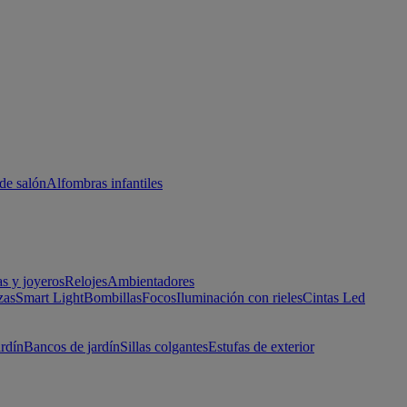
de salón
Alfombras infantiles
as y joyeros
Relojes
Ambientadores
zas
Smart Light
Bombillas
Focos
Iluminación con rieles
Cintas Led
ardín
Bancos de jardín
Sillas colgantes
Estufas de exterior