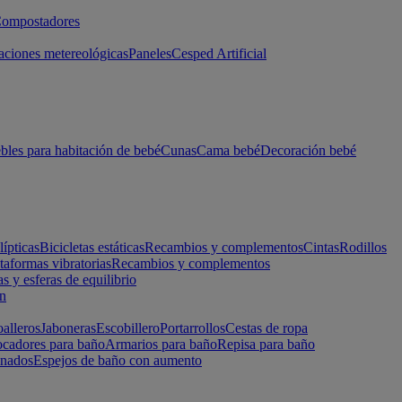
ompostadores
aciones metereológicas
Paneles
Cesped Artificial
les para habitación de bebé
Cunas
Cama bebé
Decoración bebé
lípticas
Bicicletas estáticas
Recambios y complementos
Cintas
Rodillos
taformas vibratorias
Recambios y complementos
s y esferas de equilibrio
ón
alleros
Jaboneras
Escobillero
Portarrollos
Cestas de ropa
cadores para baño
Armarios para baño
Repisa para baño
inados
Espejos de baño con aumento