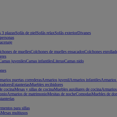
s 3 plazas
Sofás de piel
Sofás relax
Sofás exterior
Divanes
apersonas
macenaje
chones de muelles
Colchones de muelles ensacados
Colchones enrollad
eres
Camas juveniles
Camas infantiles
Literas
Camas nido
ones
marios puertas correderas
Armarios juvenil
Armarios infantiles
Armarios 
radores
Estanterias
Muebles recibidores
e cocina
Mesas y sillas de cocina
Muebles auxiliares de cocina
Armarios
onio
Armarios de matrimonio
Mesitas de noche
Comodas
Muebles de dor
tanterías
entos para sillas
s
Mesas multiusos