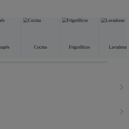
napés
Cocina
Frigoríficos
Lavadoras