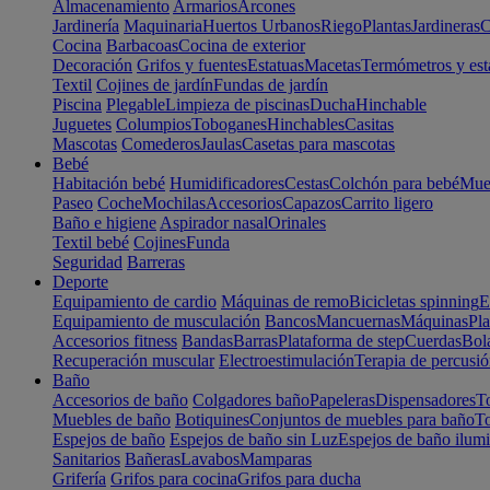
Almacenamiento
Armarios
Arcones
Jardinería
Maquinaria
Huertos Urbanos
Riego
Plantas
Jardineras
C
Cocina
Barbacoas
Cocina de exterior
Decoración
Grifos y fuentes
Estatuas
Macetas
Termómetros y est
Textil
Cojines de jardín
Fundas de jardín
Piscina
Plegable
Limpieza de piscinas
Ducha
Hinchable
Juguetes
Columpios
Toboganes
Hinchables
Casitas
Mascotas
Comederos
Jaulas
Casetas para mascotas
Bebé
Habitación bebé
Humidificadores
Cestas
Colchón para bebé
Mueb
Paseo
Coche
Mochilas
Accesorios
Capazos
Carrito ligero
Baño e higiene
Aspirador nasal
Orinales
Textil bebé
Cojines
Funda
Seguridad
Barreras
Deporte
Equipamiento de cardio
Máquinas de remo
Bicicletas spinning
E
Equipamiento de musculación
Bancos
Mancuernas
Máquinas
Pla
Accesorios fitness
Bandas
Barras
Plataforma de step
Cuerdas
Bola
Recuperación muscular
Electroestimulación
Terapia de percusi
Baño
Accesorios de baño
Colgadores baño
Papeleras
Dispensadores
To
Muebles de baño
Botiquines
Conjuntos de muebles para baño
To
Espejos de baño
Espejos de baño sin Luz
Espejos de baño ilum
Sanitarios
Bañeras
Lavabos
Mamparas
Grifería
Grifos para cocina
Grifos para ducha