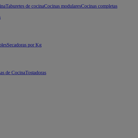
ina
Taburetes de cocina
Cocinas modulares
Cocinas completas
s
bles
Secadoras por Kg
as de Cocina
Tostadoras