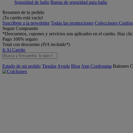
Seguridad de baño
Barras de seguridad para baño
Resumen de tu pedido
¡Tu carrito está vacío!
Suscríbete a la newsletter
Todas las promociones
Colecciones Confo
Seguir Comprando
*Descuentos, cupones y servicios son aplicados en el carrito. Haz cli
Pago 100% seguro
Total con descuento
(IVA incluido*)
Ir Al Carrito
Estado de mi pedido
Tiendas
Ayuda
Blog
App Conforama
Baleares
C