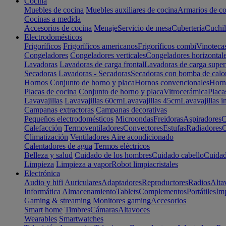
Cocina
Muebles de cocina
Muebles auxiliares de cocina
Armarios de co
Cocinas a medida
Accesorios de cocina
Menaje
Servicio de mesa
Cubertería
Cuchil
Electrodomésticos
Frigoríficos
Frigoríficos americanos
Frigoríficos combi
Vinoteca
Congeladores
Congeladores verticales
Congeladores horizontal
Lavadoras
Lavadoras de carga frontal
Lavadoras de carga super
Secadoras
Lavadoras - Secadoras
Secadoras con bomba de calo
Hornos
Conjunto de horno y placa
Hornos convencionales
Horno
Placas de cocina
Conjunto de horno y placa
Vitrocerámica
Placa
Lavavajillas
Lavavajillas 60cm
Lavavajillas 45cm
Lavavajillas i
Campanas extractoras
Campanas decorativas
Pequeños electrodomésticos
Microondas
Freidoras
Aspiradores
C
Calefacción
Termoventiladores
Convectores
Estufas
Radiadores
C
Climatización
Ventiladores
Aire acondicionado
Calentadores de agua
Termos eléctricos
Belleza y salud
Cuidado de los hombres
Cuidado cabello
Cuidad
Limpieza
Limpieza a vapor
Robot limpiacristales
Electrónica
Audio y hifi
Auriculares
Adaptadores
Reproductores
Radios
Alta
Informática
Almacenamiento
Tablets
Complementos
Portátiles
Im
Gaming & streaming
Monitores gaming
Accesorios
Smart home
Timbres
Cámaras
Altavoces
Wearables
Smartwatches