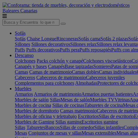
Baleares
Canarias
Sofás
Sofás
Chaise Longue
Rinconeras
Sofás cama
Sofás 2 plazas
Sofá
Sillones
Sillones decorativos
Sillones relax
Sillones relax levant
Puffs
Puffs decorativos
Puffs pera
Puffs reposapiés
Puffs con al
Descanso
Colchones
Packs colchón y canapé
Colchones viscoelásticos
Col
Canapés y bases
Canapés
Base tapizadas
Somieres
Patas de somi
Camas
Camas de matrimonio
Camas dobles
Camas individuales
Cabeceros
Cabeceros de matrimonio
Cabeceros juveniles
Complementos para colchones
Almohadas
Protectores de colch
Muebles
Armarios
Armarios de matrimonio
Armarios puertas batientes
Ar
Muebles de salón
Sillas
Mesas de salón
Muebles TV
Vitrinas
Apa
Muebles de cocina
Sillas de cocinas
Taburetes de cocina
Mesas d
Muebles de dormitorio
Camas matrimonio
Cabeceros de matrim
Muebles de oficina y teletrabajo
Escritorios
Sillas de escritorio
Es
Muebles de Gaming
Sillas gaming
Escritorios gaming
Sillas
Taburetes
Bancos
Sillas de comedor
Sillas infantiles
Complem
Mesas
Conjuntos de mesas y sillas
Mesas extensibles
Mesas alta