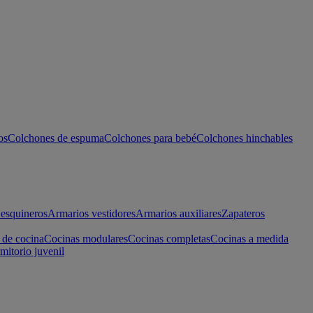
os
Colchones de espuma
Colchones para bebé
Colchones hinchables
esquineros
Armarios vestidores
Armarios auxiliares
Zapateros
 de cocina
Cocinas modulares
Cocinas completas
Cocinas a medida
mitorio juvenil