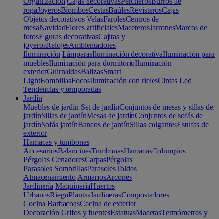
Organización
Cajas decorativas
Percheros
Burros de
ropa
Joyeros
Biombos
Cestas
Baúles
Revisteros
Cajas
Objetos decorativos
Velas
Faroles
Centros de
mesa
Navidad
Flores artificiales
Maceteros
Jarrones
Marcos de
fotos
Figuras decorativas
Cajitas y
joyeros
Relojes
Ambientadores
Iluminación
Lámparas
Iluminación decorativa
Iluminación para
muebles
Iluminación para dormitorio
Iluminación
exterior
Guirnaldas
Balizas
Smart
Light
Bombillas
Focos
Iluminación con rieles
Cintas Led
Tendencias y temporadas
Jardín
Muebles de jardín
Set de jardín
Conjuntos de mesas y sillas de
jardín
Sillas de jardín
Mesas de jardín
Conjuntos de sofás de
jardín
Sofás jardín
Bancos de jardín
Sillas colgantes
Estufas de
exterior
Hamacas y tumbonas
Accesorios
Balancines
Tumbonas
Hamacas
Columpios
Pérgolas
Cenadores
Carpas
Pérgolas
Parasoles
Sombrillas
Parasoles
Toldos
Almacenamiento
Armarios
Arcones
Jardinería
Maquinaria
Huertos
Urbanos
Riego
Plantas
Jardineras
Compostadores
Cocina
Barbacoas
Cocina de exterior
Decoración
Grifos y fuentes
Estatuas
Macetas
Termómetros y