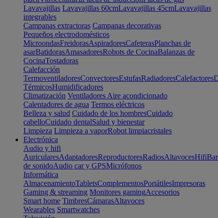
Lavavajillas
Lavavajillas 60cm
Lavavajillas 45cm
Lavavajillas
integrables
Campanas extractoras
Campanas decorativas
Pequeños electrodomésticos
Microondas
Freidoras
Aspiradores
Cafeteras
Planchas de
asar
Batidoras
Amasadores
Robots de Cocina
Balanzas de
Cocina
Tostadoras
Calefacción
Termoventiladores
Convectores
Estufas
Radiadores
Calefactores
D
Térmicos
Humidificadores
Climatización
Ventiladores
Aire acondicionado
Calentadores de agua
Termos eléctricos
Belleza y salud
Cuidado de los hombres
Cuidado
cabello
Cuidado dental
Salud y bienestar
Limpieza
Limpieza a vapor
Robot limpiacristales
Electrónica
Audio y hifi
Auriculares
Adaptadores
Reproductores
Radios
Altavoces
Hifi
Bar
de sonido
Audio car y GPS
Micrófonos
Informática
Almacenamiento
Tablets
Complementos
Portátiles
Impresoras
Gaming & streaming
Monitores gaming
Accesorios
Smart home
Timbres
Cámaras
Altavoces
Wearables
Smartwatches