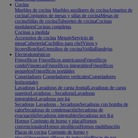
Cocina
Muebles de cocina
Muebles auxiliares de cocina
Armarios de
cocina
Conjuntos de mesas y sillas de cocina
Mesas de
cocina
Sillas de cocina
Taburetes de cocina
Cocinas
modulares
Cocinas completas
Cocinas a medida
Accesorios de cocina
Menaje
Servicio de
mesa
Cubertería
Cuchillos para chef
Vinos y
licores
Botellas
Utensilios de cocina
Vajilla
Bandejas
Electrodomésticos
Frigoríficos
Frigoríficos americanos
Frigoríficos
combi
Vinotecas
Frigoríficos integrables
Frigoríficos
pequeños
Frigoríficos portátiles
Congeladores
Congeladores verticales
Congeladores
horizontales
Lavadoras
Lavadoras de carga frontal
Lavadoras de carga
superior
Lavadoras - Secadoras
Lavadoras
integrables
Lavadoras por kg
Secadoras
Lavadoras - Secadoras
Secadoras con bomba de
calor
Secadoras de condensación
Secadoras de
evacuación
Secadoras integrables
Secadoras por Kg
Hornos
Conjunto de horno y placa
Hornos
convencionales
Hornos pirolíticos
Hornos multifunción
Placas de cocina
Conjunto de horno y
placa
Vitrocerámica
Placas de inducción
Placas de gas