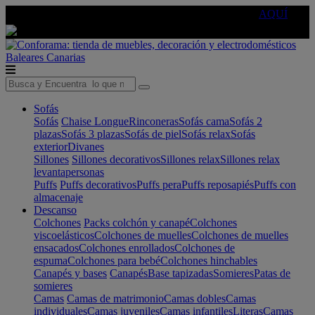
🔵Cambia tu electro con
-10% EXTRA
de descuento ☑️
AQUÍ
Baleares
Canarias
Sofás
Sofás
Chaise Longue
Rinconeras
Sofás cama
Sofás 2
plazas
Sofás 3 plazas
Sofás de piel
Sofás relax
Sofás
exterior
Divanes
Sillones
Sillones decorativos
Sillones relax
Sillones relax
levantapersonas
Puffs
Puffs decorativos
Puffs pera
Puffs reposapiés
Puffs con
almacenaje
Descanso
Colchones
Packs colchón y canapé
Colchones
viscoelásticos
Colchones de muelles
Colchones de muelles
ensacados
Colchones enrollados
Colchones de
espuma
Colchones para bebé
Colchones hinchables
Canapés y bases
Canapés
Base tapizadas
Somieres
Patas de
somieres
Camas
Camas de matrimonio
Camas dobles
Camas
individuales
Camas juveniles
Camas infantiles
Literas
Camas