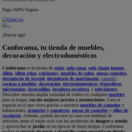
Pago 100% Seguro
¡Nueva app!
Conforama, tu tienda de muebles,
decoración y electrodomésticos
Conforama
es tu tienda de
sofás
,
sofá cama
,
sofá chaise longue
,
sillón
,
sillón relax
,
colchones
,
muebles de salón
,
mesas comedor
,
dormitorio de juvenil
,
dormitorio de matrimonio
,
canapés
,
cocinas a medida
,
decoración
,
electrodomésticos
,
frigoríficos
,
microondas
,
lavavajillas
,
lavadora secadora
, y
televisiones
.
Descubre nuestra amplia variedad de estilos en cualquier
muebles
para tu hogar,
con los mejores precios y promociones
. Crea el
espacio en el que vives gracias a nuestros
muebles de comedor
y
habitaciones,
armarios
y
zapateros
,
mesas de comedor
y
sillas de
escritorio
. Además, podrás decorar tu casa con multitud de
artículos, tener el mejor ocio con los productos de
imagen y sonido
y aprovechar tu
jardín
en las épocas de buen tiempo. Conforama
realiza el
servicio de envío a domicilio como recogida en tienda.