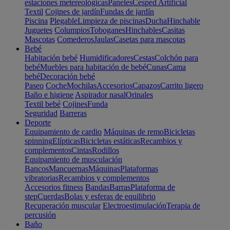
estaciones metereológicas
Paneles
Cesped Artificial
Textil
Cojines de jardín
Fundas de jardín
Piscina
Plegable
Limpieza de piscinas
Ducha
Hinchable
Juguetes
Columpios
Toboganes
Hinchables
Casitas
Mascotas
Comederos
Jaulas
Casetas para mascotas
Bebé
Habitación bebé
Humidificadores
Cestas
Colchón para
bebé
Muebles para habitación de bebé
Cunas
Cama
bebé
Decoración bebé
Paseo
Coche
Mochilas
Accesorios
Capazos
Carrito ligero
Baño e higiene
Aspirador nasal
Orinales
Textil bebé
Cojines
Funda
Seguridad
Barreras
Deporte
Equipamiento de cardio
Máquinas de remo
Bicicletas
spinning
Elípticas
Bicicletas estáticas
Recambios y
complementos
Cintas
Rodillos
Equipamiento de musculación
Bancos
Mancuernas
Máquinas
Plataformas
vibratorias
Recambios y complementos
Accesorios fitness
Bandas
Barras
Plataforma de
step
Cuerdas
Bolas y esferas de equilibrio
Recuperación muscular
Electroestimulación
Terapia de
percusión
Baño