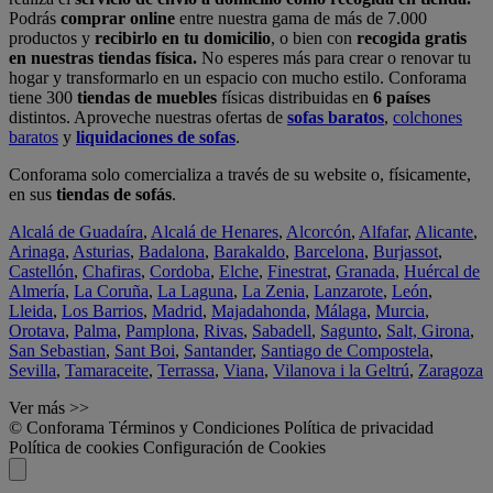
Podrás
comprar online
entre nuestra gama de más de 7.000
productos y
recibirlo en tu domicilio
, o bien con
recogida gratis
en nuestras tiendas física.
No esperes más para crear o renovar tu
hogar y transformarlo en un espacio con mucho estilo. Conforama
tiene 300
tiendas de muebles
físicas distribuidas en
6 países
distintos. Aproveche nuestras ofertas de
sofas baratos
,
colchones
baratos
y
liquidaciones de sofas
.
Conforama solo comercializa a través de su website o, físicamente,
en sus
tiendas de sofás
.
Alcalá de Guadaíra
,
Alcalá de Henares
,
Alcorcón
,
Alfafar
,
Alicante
,
Arinaga
,
Asturias
,
Badalona
,
Barakaldo
,
Barcelona
,
Burjassot
,
Castellón
,
Chafiras
,
Cordoba
,
Elche
,
Finestrat
,
Granada
,
Huércal de
Almería
,
La Coruña
,
La Laguna
,
La Zenia
,
Lanzarote
,
León
,
Lleida
,
Los Barrios
,
Madrid
,
Majadahonda
,
Málaga
,
Murcia
,
Orotava
,
Palma
,
Pamplona
,
Rivas
,
Sabadell
,
Sagunto
,
Salt, Girona
,
San Sebastian
,
Sant Boi
,
Santander
,
Santiago de Compostela
,
Sevilla
,
Tamaraceite
,
Terrassa
,
Viana
,
Vilanova i la Geltrú
,
Zaragoza
Ver más >>
© Conforama
Términos y Condiciones
Política de privacidad
Política de cookies
Configuración de Cookies