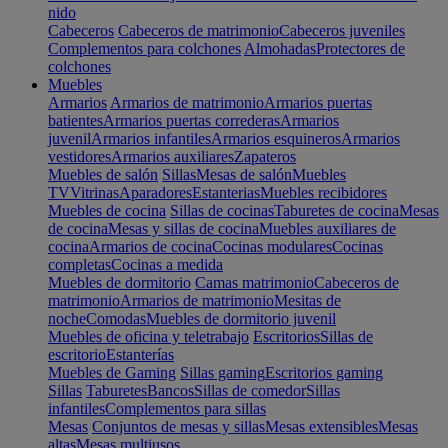
nido
Cabeceros
Cabeceros de matrimonio
Cabeceros juveniles
Complementos para colchones
Almohadas
Protectores de
colchones
Muebles
Armarios
Armarios de matrimonio
Armarios puertas
batientes
Armarios puertas correderas
Armarios
juvenil
Armarios infantiles
Armarios esquineros
Armarios
vestidores
Armarios auxiliares
Zapateros
Muebles de salón
Sillas
Mesas de salón
Muebles
TV
Vitrinas
Aparadores
Estanterias
Muebles recibidores
Muebles de cocina
Sillas de cocinas
Taburetes de cocina
Mesas
de cocina
Mesas y sillas de cocina
Muebles auxiliares de
cocina
Armarios de cocina
Cocinas modulares
Cocinas
completas
Cocinas a medida
Muebles de dormitorio
Camas matrimonio
Cabeceros de
matrimonio
Armarios de matrimonio
Mesitas de
noche
Comodas
Muebles de dormitorio juvenil
Muebles de oficina y teletrabajo
Escritorios
Sillas de
escritorio
Estanterías
Muebles de Gaming
Sillas gaming
Escritorios gaming
Sillas
Taburetes
Bancos
Sillas de comedor
Sillas
infantiles
Complementos para sillas
Mesas
Conjuntos de mesas y sillas
Mesas extensibles
Mesas
altas
Mesas multiusos