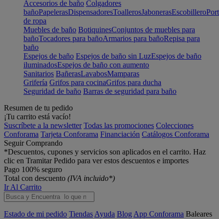
Accesorios de baño
Colgadores
baño
Papeleras
Dispensadores
Toalleros
Jaboneras
Escobillero
Port
de ropa
Muebles de baño
Botiquines
Conjuntos de muebles para
baño
Tocadores para baño
Armarios para baño
Repisa para
baño
Espejos de baño
Espejos de baño sin Luz
Espejos de baño
iluminados
Espejos de baño con aumento
Sanitarios
Bañeras
Lavabos
Mamparas
Grifería
Grifos para cocina
Grifos para ducha
Seguridad de baño
Barras de seguridad para baño
Resumen de tu pedido
¡Tu carrito está vacío!
Suscríbete a la newsletter
Todas las promociones
Colecciones
Conforama
Tarjeta Conforama
Financiación
Catálogos Conforama
Seguir Comprando
*Descuentos, cupones y servicios son aplicados en el carrito. Haz
clic en Tramitar Pedido para ver estos descuentos e importes
Pago 100% seguro
Total con descuento
(IVA incluido*)
Ir Al Carrito
Estado de mi pedido
Tiendas
Ayuda
Blog
App Conforama
Baleares