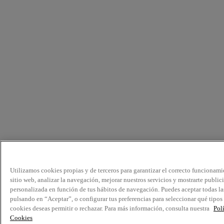
Utilizamos cookies propias y de terceros para garantizar el correcto funcionami
sitio web, analizar la navegación, mejorar nuestros servicios y mostrarte public
personalizada en función de tus hábitos de navegación. Puedes aceptar todas la
pulsando en “Aceptar”, o configurar tus preferencias para seleccionar qué tipos
cookies deseas permitir o rechazar. Para más información, consulta nuestra
Pol
Cookies