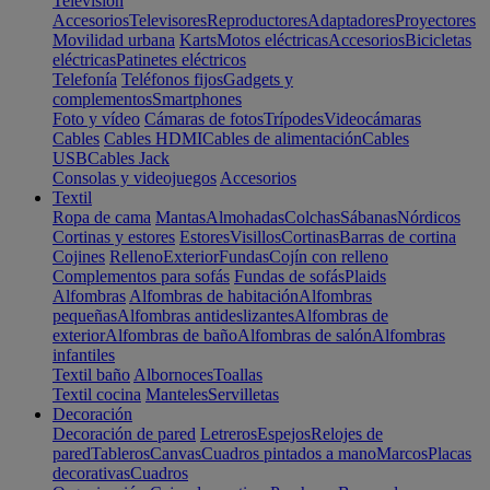
Televisión
Accesorios
Televisores
Reproductores
Adaptadores
Proyectores
Movilidad urbana
Karts
Motos eléctricas
Accesorios
Bicicletas
eléctricas
Patinetes eléctricos
Telefonía
Teléfonos fijos
Gadgets y
complementos
Smartphones
Foto y vídeo
Cámaras de fotos
Trípodes
Videocámaras
Cables
Cables HDMI
Cables de alimentación
Cables
USB
Cables Jack
Consolas y videojuegos
Accesorios
Textil
Ropa de cama
Mantas
Almohadas
Colchas
Sábanas
Nórdicos
Cortinas y estores
Estores
Visillos
Cortinas
Barras de cortina
Cojines
Relleno
Exterior
Fundas
Cojín con relleno
Complementos para sofás
Fundas de sofás
Plaids
Alfombras
Alfombras de habitación
Alfombras
pequeñas
Alfombras antideslizantes
Alfombras de
exterior
Alfombras de baño
Alfombras de salón
Alfombras
infantiles
Textil baño
Albornoces
Toallas
Textil cocina
Manteles
Servilletas
Decoración
Decoración de pared
Letreros
Espejos
Relojes de
pared
Tableros
Canvas
Cuadros pintados a mano
Marcos
Placas
decorativas
Cuadros