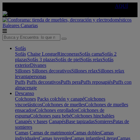
🔵Cambia tu electro con
-10% EXTRA
de descuento ☑️
AQUÍ
Baleares
Canarias
Sofás
Sofás
Chaise Longue
Rinconeras
Sofás cama
Sofás 2
plazas
Sofás 3 plazas
Sofás de piel
Sofás relax
Sofás
exterior
Divanes
Sillones
Sillones decorativos
Sillones relax
Sillones relax
levantapersonas
Puffs
Puffs decorativos
Puffs pera
Puffs reposapiés
Puffs con
almacenaje
Descanso
Colchones
Packs colchón y canapé
Colchones
viscoelásticos
Colchones de muelles
Colchones de muelles
ensacados
Colchones enrollados
Colchones de
espuma
Colchones para bebé
Colchones hinchables
Canapés y bases
Canapés
Base tapizadas
Somieres
Patas de
somieres
Camas
Camas de matrimonio
Camas dobles
Camas
individuales
Camas juveniles
Camas infantiles
Literas
Camas