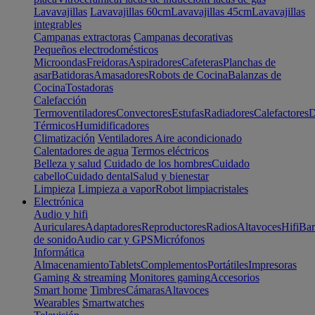
Lavavajillas
Lavavajillas 60cm
Lavavajillas 45cm
Lavavajillas
integrables
Campanas extractoras
Campanas decorativas
Pequeños electrodomésticos
Microondas
Freidoras
Aspiradores
Cafeteras
Planchas de
asar
Batidoras
Amasadores
Robots de Cocina
Balanzas de
Cocina
Tostadoras
Calefacción
Termoventiladores
Convectores
Estufas
Radiadores
Calefactores
D
Térmicos
Humidificadores
Climatización
Ventiladores
Aire acondicionado
Calentadores de agua
Termos eléctricos
Belleza y salud
Cuidado de los hombres
Cuidado
cabello
Cuidado dental
Salud y bienestar
Limpieza
Limpieza a vapor
Robot limpiacristales
Electrónica
Audio y hifi
Auriculares
Adaptadores
Reproductores
Radios
Altavoces
Hifi
Bar
de sonido
Audio car y GPS
Micrófonos
Informática
Almacenamiento
Tablets
Complementos
Portátiles
Impresoras
Gaming & streaming
Monitores gaming
Accesorios
Smart home
Timbres
Cámaras
Altavoces
Wearables
Smartwatches