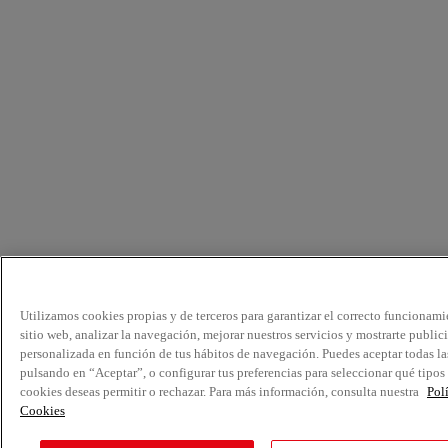
Utilizamos cookies propias y de terceros para garantizar el correcto funcionami
sitio web, analizar la navegación, mejorar nuestros servicios y mostrarte public
personalizada en función de tus hábitos de navegación. Puedes aceptar todas la
pulsando en “Aceptar”, o configurar tus preferencias para seleccionar qué tipos
cookies deseas permitir o rechazar. Para más información, consulta nuestra
Pol
Cookies