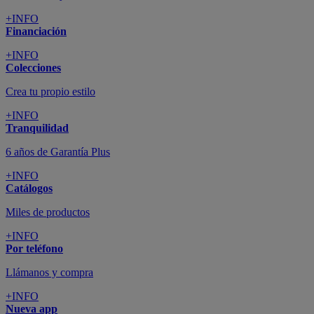
+INFO
Financiación
+INFO
Colecciones
Crea tu propio estilo
+INFO
Tranquilidad
6 años de Garantía Plus
+INFO
Catálogos
Miles de productos
+INFO
Por teléfono
Llámanos y compra
+INFO
Nueva app