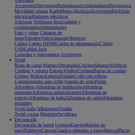
Televisión
Accesorios
Televisores
Reproductores
Adaptadores
Proyectores
Movilidad urbana
Karts
Motos eléctricas
Accesorios
Bicicletas
eléctricas
Patinetes eléctricos
Telefonía
Teléfonos fijos
Gadgets y
complementos
Smartphones
Foto y vídeo
Cámaras de
fotos
Trípodes
Videocámaras
Objetivos
Cables
Cables HDMI
Cables de alimentación
Cables
USB
Cables Jack
Consolas y videojuegos
Accesorios
Textil
Ropa de cama
Mantas
Almohadas
Colchas
Sábanas
Nórdicos
Cortinas y estores
Estores
Visillos
Cortinas
Barras de cortina
Cojines
Relleno
Exterior
Fundas
Cojín con relleno
Complementos para sofás
Fundas de sofás
Plaids
Alfombras
Alfombras de habitación
Alfombras
pequeñas
Alfombras antideslizantes
Alfombras de
exterior
Alfombras de baño
Alfombras de salón
Alfombras
infantiles
Textil baño
Albornoces
Toallas
Textil cocina
Manteles
Servilletas
Decoración
Decoración de pared
Letreros
Espejos
Relojes de
pared
Tableros
Canvas
Cuadros pintados a mano
Marcos
Placas