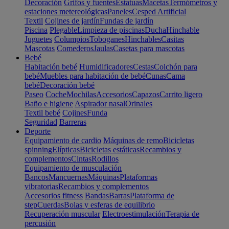
Decoración
Grifos y fuentes
Estatuas
Macetas
Termómetros y
estaciones metereológicas
Paneles
Cesped Artificial
Textil
Cojines de jardín
Fundas de jardín
Piscina
Plegable
Limpieza de piscinas
Ducha
Hinchable
Juguetes
Columpios
Toboganes
Hinchables
Casitas
Mascotas
Comederos
Jaulas
Casetas para mascotas
Bebé
Habitación bebé
Humidificadores
Cestas
Colchón para
bebé
Muebles para habitación de bebé
Cunas
Cama
bebé
Decoración bebé
Paseo
Coche
Mochilas
Accesorios
Capazos
Carrito ligero
Baño e higiene
Aspirador nasal
Orinales
Textil bebé
Cojines
Funda
Seguridad
Barreras
Deporte
Equipamiento de cardio
Máquinas de remo
Bicicletas
spinning
Elípticas
Bicicletas estáticas
Recambios y
complementos
Cintas
Rodillos
Equipamiento de musculación
Bancos
Mancuernas
Máquinas
Plataformas
vibratorias
Recambios y complementos
Accesorios fitness
Bandas
Barras
Plataforma de
step
Cuerdas
Bolas y esferas de equilibrio
Recuperación muscular
Electroestimulación
Terapia de
percusión