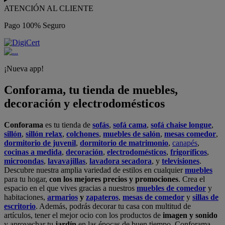
ATENCIÓN AL CLIENTE
Pago 100% Seguro
¡Nueva app!
Conforama, tu tienda de muebles,
decoración y electrodomésticos
Conforama
es tu tienda de
sofás
,
sofá cama
,
sofá chaise longue
,
sillón
,
sillón relax
,
colchones
,
muebles de salón
,
mesas comedor
,
dormitorio de juvenil
,
dormitorio de matrimonio
,
canapés
,
cocinas a medida
,
decoración
,
electrodomésticos
,
frigoríficos
,
microondas
,
lavavajillas
,
lavadora secadora
, y
televisiones
.
Descubre nuestra amplia variedad de estilos en cualquier
muebles
para tu hogar,
con los mejores precios y promociones
. Crea el
espacio en el que vives gracias a nuestros
muebles de comedor
y
habitaciones,
armarios
y
zapateros
,
mesas de comedor
y
sillas de
escritorio
. Además, podrás decorar tu casa con multitud de
artículos, tener el mejor ocio con los productos de
imagen y sonido
y aprovechar tu
jardín
en las épocas de buen tiempo. Conforama