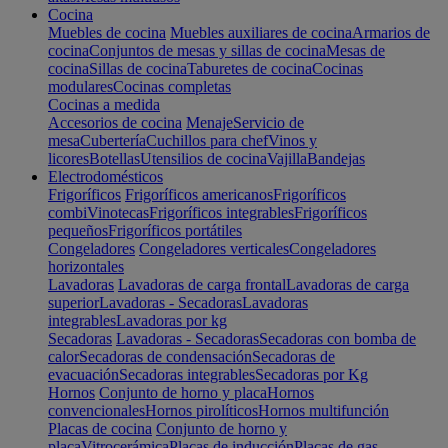
Cocina
Muebles de cocina
Muebles auxiliares de cocina
Armarios de
cocina
Conjuntos de mesas y sillas de cocina
Mesas de
cocina
Sillas de cocina
Taburetes de cocina
Cocinas
modulares
Cocinas completas
Cocinas a medida
Accesorios de cocina
Menaje
Servicio de
mesa
Cubertería
Cuchillos para chef
Vinos y
licores
Botellas
Utensilios de cocina
Vajilla
Bandejas
Electrodomésticos
Frigoríficos
Frigoríficos americanos
Frigoríficos
combi
Vinotecas
Frigoríficos integrables
Frigoríficos
pequeños
Frigoríficos portátiles
Congeladores
Congeladores verticales
Congeladores
horizontales
Lavadoras
Lavadoras de carga frontal
Lavadoras de carga
superior
Lavadoras - Secadoras
Lavadoras
integrables
Lavadoras por kg
Secadoras
Lavadoras - Secadoras
Secadoras con bomba de
calor
Secadoras de condensación
Secadoras de
evacuación
Secadoras integrables
Secadoras por Kg
Hornos
Conjunto de horno y placa
Hornos
convencionales
Hornos pirolíticos
Hornos multifunción
Placas de cocina
Conjunto de horno y
placa
Vitrocerámica
Placas de inducción
Placas de gas