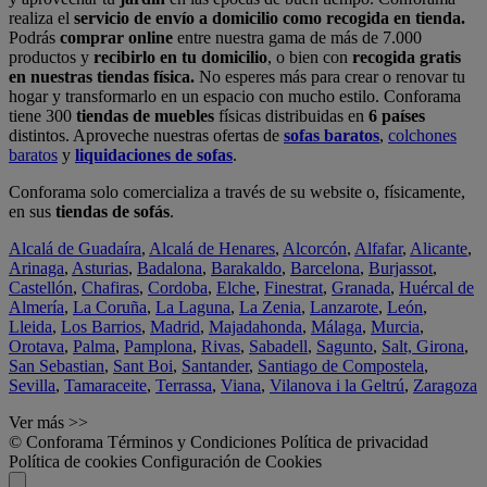
realiza el
servicio de envío a domicilio como recogida en tienda.
Podrás
comprar online
entre nuestra gama de más de 7.000
productos y
recibirlo en tu domicilio
, o bien con
recogida gratis
en nuestras tiendas física.
No esperes más para crear o renovar tu
hogar y transformarlo en un espacio con mucho estilo. Conforama
tiene 300
tiendas de muebles
físicas distribuidas en
6 países
distintos. Aproveche nuestras ofertas de
sofas baratos
,
colchones
baratos
y
liquidaciones de sofas
.
Conforama solo comercializa a través de su website o, físicamente,
en sus
tiendas de sofás
.
Alcalá de Guadaíra
,
Alcalá de Henares
,
Alcorcón
,
Alfafar
,
Alicante
,
Arinaga
,
Asturias
,
Badalona
,
Barakaldo
,
Barcelona
,
Burjassot
,
Castellón
,
Chafiras
,
Cordoba
,
Elche
,
Finestrat
,
Granada
,
Huércal de
Almería
,
La Coruña
,
La Laguna
,
La Zenia
,
Lanzarote
,
León
,
Lleida
,
Los Barrios
,
Madrid
,
Majadahonda
,
Málaga
,
Murcia
,
Orotava
,
Palma
,
Pamplona
,
Rivas
,
Sabadell
,
Sagunto
,
Salt, Girona
,
San Sebastian
,
Sant Boi
,
Santander
,
Santiago de Compostela
,
Sevilla
,
Tamaraceite
,
Terrassa
,
Viana
,
Vilanova i la Geltrú
,
Zaragoza
Ver más >>
© Conforama
Términos y Condiciones
Política de privacidad
Política de cookies
Configuración de Cookies