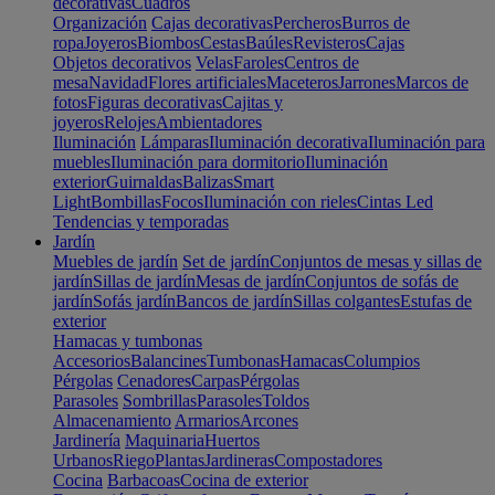
decorativas
Cuadros
Organización
Cajas decorativas
Percheros
Burros de
ropa
Joyeros
Biombos
Cestas
Baúles
Revisteros
Cajas
Objetos decorativos
Velas
Faroles
Centros de
mesa
Navidad
Flores artificiales
Maceteros
Jarrones
Marcos de
fotos
Figuras decorativas
Cajitas y
joyeros
Relojes
Ambientadores
Iluminación
Lámparas
Iluminación decorativa
Iluminación para
muebles
Iluminación para dormitorio
Iluminación
exterior
Guirnaldas
Balizas
Smart
Light
Bombillas
Focos
Iluminación con rieles
Cintas Led
Tendencias y temporadas
Jardín
Muebles de jardín
Set de jardín
Conjuntos de mesas y sillas de
jardín
Sillas de jardín
Mesas de jardín
Conjuntos de sofás de
jardín
Sofás jardín
Bancos de jardín
Sillas colgantes
Estufas de
exterior
Hamacas y tumbonas
Accesorios
Balancines
Tumbonas
Hamacas
Columpios
Pérgolas
Cenadores
Carpas
Pérgolas
Parasoles
Sombrillas
Parasoles
Toldos
Almacenamiento
Armarios
Arcones
Jardinería
Maquinaria
Huertos
Urbanos
Riego
Plantas
Jardineras
Compostadores
Cocina
Barbacoas
Cocina de exterior