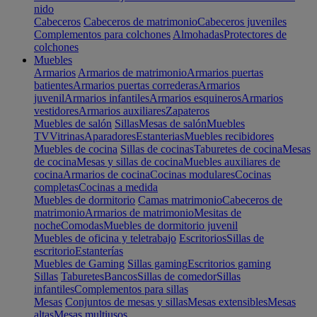
nido
Cabeceros
Cabeceros de matrimonio
Cabeceros juveniles
Complementos para colchones
Almohadas
Protectores de
colchones
Muebles
Armarios
Armarios de matrimonio
Armarios puertas
batientes
Armarios puertas correderas
Armarios
juvenil
Armarios infantiles
Armarios esquineros
Armarios
vestidores
Armarios auxiliares
Zapateros
Muebles de salón
Sillas
Mesas de salón
Muebles
TV
Vitrinas
Aparadores
Estanterias
Muebles recibidores
Muebles de cocina
Sillas de cocinas
Taburetes de cocina
Mesas
de cocina
Mesas y sillas de cocina
Muebles auxiliares de
cocina
Armarios de cocina
Cocinas modulares
Cocinas
completas
Cocinas a medida
Muebles de dormitorio
Camas matrimonio
Cabeceros de
matrimonio
Armarios de matrimonio
Mesitas de
noche
Comodas
Muebles de dormitorio juvenil
Muebles de oficina y teletrabajo
Escritorios
Sillas de
escritorio
Estanterías
Muebles de Gaming
Sillas gaming
Escritorios gaming
Sillas
Taburetes
Bancos
Sillas de comedor
Sillas
infantiles
Complementos para sillas
Mesas
Conjuntos de mesas y sillas
Mesas extensibles
Mesas
altas
Mesas multiusos