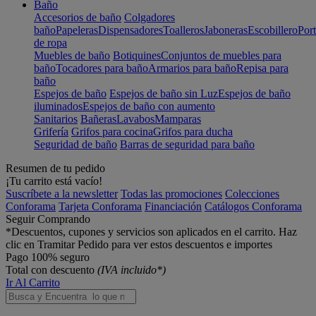
Baño
Accesorios de baño
Colgadores
baño
Papeleras
Dispensadores
Toalleros
Jaboneras
Escobillero
Port
de ropa
Muebles de baño
Botiquines
Conjuntos de muebles para
baño
Tocadores para baño
Armarios para baño
Repisa para
baño
Espejos de baño
Espejos de baño sin Luz
Espejos de baño
iluminados
Espejos de baño con aumento
Sanitarios
Bañeras
Lavabos
Mamparas
Grifería
Grifos para cocina
Grifos para ducha
Seguridad de baño
Barras de seguridad para baño
Resumen de tu pedido
¡Tu carrito está vacío!
Suscríbete a la newsletter
Todas las promociones
Colecciones
Conforama
Tarjeta Conforama
Financiación
Catálogos Conforama
Seguir Comprando
*Descuentos, cupones y servicios son aplicados en el carrito. Haz
clic en Tramitar Pedido para ver estos descuentos e importes
Pago 100% seguro
Total con descuento
(IVA incluido*)
Ir Al Carrito