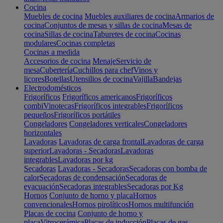
Cocina
Muebles de cocina
Muebles auxiliares de cocina
Armarios de
cocina
Conjuntos de mesas y sillas de cocina
Mesas de
cocina
Sillas de cocina
Taburetes de cocina
Cocinas
modulares
Cocinas completas
Cocinas a medida
Accesorios de cocina
Menaje
Servicio de
mesa
Cubertería
Cuchillos para chef
Vinos y
licores
Botellas
Utensilios de cocina
Vajilla
Bandejas
Electrodomésticos
Frigoríficos
Frigoríficos americanos
Frigoríficos
combi
Vinotecas
Frigoríficos integrables
Frigoríficos
pequeños
Frigoríficos portátiles
Congeladores
Congeladores verticales
Congeladores
horizontales
Lavadoras
Lavadoras de carga frontal
Lavadoras de carga
superior
Lavadoras - Secadoras
Lavadoras
integrables
Lavadoras por kg
Secadoras
Lavadoras - Secadoras
Secadoras con bomba de
calor
Secadoras de condensación
Secadoras de
evacuación
Secadoras integrables
Secadoras por Kg
Hornos
Conjunto de horno y placa
Hornos
convencionales
Hornos pirolíticos
Hornos multifunción
Placas de cocina
Conjunto de horno y
placa
Vitrocerámica
Placas de inducción
Placas de gas