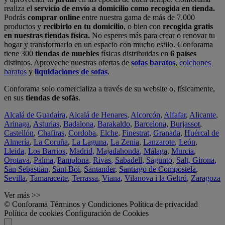
realiza el
servicio de envío a domicilio como recogida en tienda.
Podrás
comprar online
entre nuestra gama de más de 7.000
productos y
recibirlo en tu domicilio
, o bien con
recogida gratis
en nuestras tiendas física.
No esperes más para crear o renovar tu
hogar y transformarlo en un espacio con mucho estilo. Conforama
tiene 300
tiendas de muebles
físicas distribuidas en
6 países
distintos. Aproveche nuestras ofertas de
sofas baratos
,
colchones
baratos
y
liquidaciones de sofas
.
Conforama solo comercializa a través de su website o, físicamente,
en sus
tiendas de sofás
.
Alcalá de Guadaíra
,
Alcalá de Henares
,
Alcorcón
,
Alfafar
,
Alicante
,
Arinaga
,
Asturias
,
Badalona
,
Barakaldo
,
Barcelona
,
Burjassot
,
Castellón
,
Chafiras
,
Cordoba
,
Elche
,
Finestrat
,
Granada
,
Huércal de
Almería
,
La Coruña
,
La Laguna
,
La Zenia
,
Lanzarote
,
León
,
Lleida
,
Los Barrios
,
Madrid
,
Majadahonda
,
Málaga
,
Murcia
,
Orotava
,
Palma
,
Pamplona
,
Rivas
,
Sabadell
,
Sagunto
,
Salt, Girona
,
San Sebastian
,
Sant Boi
,
Santander
,
Santiago de Compostela
,
Sevilla
,
Tamaraceite
,
Terrassa
,
Viana
,
Vilanova i la Geltrú
,
Zaragoza
Ver más >>
© Conforama
Términos y Condiciones
Política de privacidad
Política de cookies
Configuración de Cookies