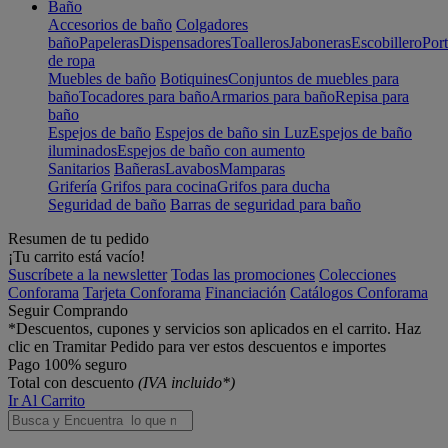
Baño
Accesorios de baño
Colgadores
baño
Papeleras
Dispensadores
Toalleros
Jaboneras
Escobillero
Port
de ropa
Muebles de baño
Botiquines
Conjuntos de muebles para
baño
Tocadores para baño
Armarios para baño
Repisa para
baño
Espejos de baño
Espejos de baño sin Luz
Espejos de baño
iluminados
Espejos de baño con aumento
Sanitarios
Bañeras
Lavabos
Mamparas
Grifería
Grifos para cocina
Grifos para ducha
Seguridad de baño
Barras de seguridad para baño
Resumen de tu pedido
¡Tu carrito está vacío!
Suscríbete a la newsletter
Todas las promociones
Colecciones
Conforama
Tarjeta Conforama
Financiación
Catálogos Conforama
Seguir Comprando
*Descuentos, cupones y servicios son aplicados en el carrito. Haz
clic en Tramitar Pedido para ver estos descuentos e importes
Pago 100% seguro
Total con descuento
(IVA incluido*)
Ir Al Carrito