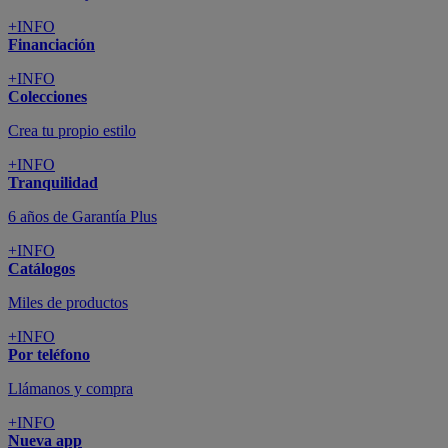
+INFO
Financiación
+INFO
Colecciones
Crea tu propio estilo
+INFO
Tranquilidad
6 años de Garantía Plus
+INFO
Catálogos
Miles de productos
+INFO
Por teléfono
Llámanos y compra
+INFO
Nueva app