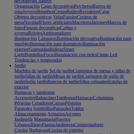
decorativas
Cuadros
Organización
Cajas decorativas
Percheros
Burros de
ropa
Joyeros
Biombos
Cestas
Baúles
Revisteros
Cajas
Objetos decorativos
Velas
Faroles
Centros de
mesa
Navidad
Flores artificiales
Maceteros
Jarrones
Marcos de
fotos
Figuras decorativas
Cajitas y
joyeros
Relojes
Ambientadores
Iluminación
Lámparas
Iluminación decorativa
Iluminación para
muebles
Iluminación para dormitorio
Iluminación
exterior
Guirnaldas
Balizas
Smart
Light
Bombillas
Focos
Iluminación con rieles
Cintas Led
Tendencias y temporadas
Jardín
Muebles de jardín
Set de jardín
Conjuntos de mesas y sillas de
jardín
Sillas de jardín
Mesas de jardín
Conjuntos de sofás de
jardín
Sofás jardín
Bancos de jardín
Sillas colgantes
Estufas de
exterior
Hamacas y tumbonas
Accesorios
Balancines
Tumbonas
Hamacas
Columpios
Pérgolas
Cenadores
Carpas
Pérgolas
Parasoles
Sombrillas
Parasoles
Toldos
Almacenamiento
Armarios
Arcones
Jardinería
Maquinaria
Huertos
Urbanos
Riego
Plantas
Jardineras
Compostadores
Cocina
Barbacoas
Cocina de exterior