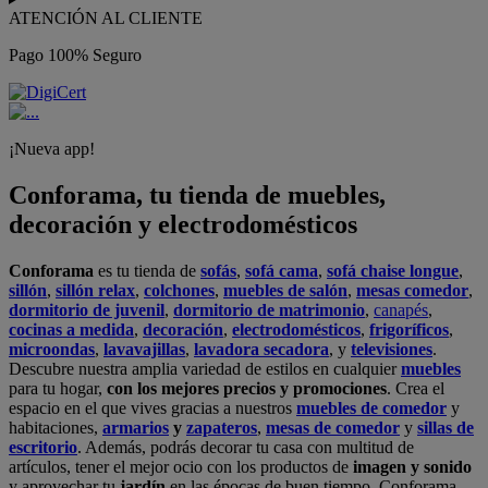
ATENCIÓN AL CLIENTE
Pago 100% Seguro
¡Nueva app!
Conforama, tu tienda de muebles,
decoración y electrodomésticos
Conforama
es tu tienda de
sofás
,
sofá cama
,
sofá chaise longue
,
sillón
,
sillón relax
,
colchones
,
muebles de salón
,
mesas comedor
,
dormitorio de juvenil
,
dormitorio de matrimonio
,
canapés
,
cocinas a medida
,
decoración
,
electrodomésticos
,
frigoríficos
,
microondas
,
lavavajillas
,
lavadora secadora
, y
televisiones
.
Descubre nuestra amplia variedad de estilos en cualquier
muebles
para tu hogar,
con los mejores precios y promociones
. Crea el
espacio en el que vives gracias a nuestros
muebles de comedor
y
habitaciones,
armarios
y
zapateros
,
mesas de comedor
y
sillas de
escritorio
. Además, podrás decorar tu casa con multitud de
artículos, tener el mejor ocio con los productos de
imagen y sonido
y aprovechar tu
jardín
en las épocas de buen tiempo. Conforama