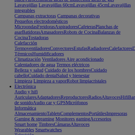
Lavavajillas
Lavavajillas 60cm
Lavavajillas 45cm
Lavavajillas
integrables
Campanas extractoras
Campanas decorativas
Pequeños electrodomésticos
Microondas
Freidoras
Aspiradores
Cafeteras
Planchas de
asar
Batidoras
Amasadores
Robots de Cocina
Balanzas de
Cocina
Tostadoras
Calefacción
Termoventiladores
Convectores
Estufas
Radiadores
Calefactores
D
Térmicos
Humidificadores
Climatización
Ventiladores
Aire acondicionado
Calentadores de agua
Termos eléctricos
Belleza y salud
Cuidado de los hombres
Cuidado
cabello
Cuidado dental
Salud y bienestar
Limpieza
Limpieza a vapor
Robot limpiacristales
Electrónica
Audio y hifi
Auriculares
Adaptadores
Reproductores
Radios
Altavoces
Hifi
Bar
de sonido
Audio car y GPS
Micrófonos
Informática
Almacenamiento
Tablets
Complementos
Portátiles
Impresoras
Gaming & streaming
Monitores gaming
Accesorios
Smart home
Timbres
Cámaras
Altavoces
Wearables
Smartwatches