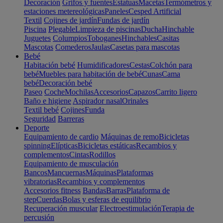
Decoración
Grifos y fuentes
Estatuas
Macetas
Termómetros y
estaciones metereológicas
Paneles
Cesped Artificial
Textil
Cojines de jardín
Fundas de jardín
Piscina
Plegable
Limpieza de piscinas
Ducha
Hinchable
Juguetes
Columpios
Toboganes
Hinchables
Casitas
Mascotas
Comederos
Jaulas
Casetas para mascotas
Bebé
Habitación bebé
Humidificadores
Cestas
Colchón para
bebé
Muebles para habitación de bebé
Cunas
Cama
bebé
Decoración bebé
Paseo
Coche
Mochilas
Accesorios
Capazos
Carrito ligero
Baño e higiene
Aspirador nasal
Orinales
Textil bebé
Cojines
Funda
Seguridad
Barreras
Deporte
Equipamiento de cardio
Máquinas de remo
Bicicletas
spinning
Elípticas
Bicicletas estáticas
Recambios y
complementos
Cintas
Rodillos
Equipamiento de musculación
Bancos
Mancuernas
Máquinas
Plataformas
vibratorias
Recambios y complementos
Accesorios fitness
Bandas
Barras
Plataforma de
step
Cuerdas
Bolas y esferas de equilibrio
Recuperación muscular
Electroestimulación
Terapia de
percusión