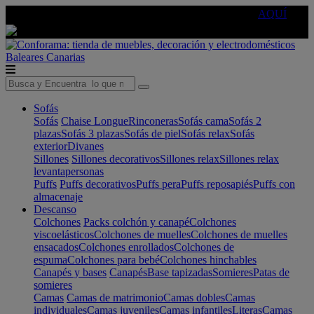
🔵Cambia tu electro con
-10% EXTRA
de descuento ☑️
AQUÍ
Baleares
Canarias
Sofás
Sofás
Chaise Longue
Rinconeras
Sofás cama
Sofás 2
plazas
Sofás 3 plazas
Sofás de piel
Sofás relax
Sofás
exterior
Divanes
Sillones
Sillones decorativos
Sillones relax
Sillones relax
levantapersonas
Puffs
Puffs decorativos
Puffs pera
Puffs reposapiés
Puffs con
almacenaje
Descanso
Colchones
Packs colchón y canapé
Colchones
viscoelásticos
Colchones de muelles
Colchones de muelles
ensacados
Colchones enrollados
Colchones de
espuma
Colchones para bebé
Colchones hinchables
Canapés y bases
Canapés
Base tapizadas
Somieres
Patas de
somieres
Camas
Camas de matrimonio
Camas dobles
Camas
individuales
Camas juveniles
Camas infantiles
Literas
Camas