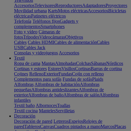
Televisión
Accesorios
Televisores
Reproductores
Adaptadores
Proyectores
Movilidad urbana
Karts
Motos eléctricas
Accesorios
Bicicletas
eléctricas
Patinetes eléctricos
Telefonía
Teléfonos fijos
Gadgets y
complementos
Smartphones
Foto y vídeo
Cámaras de
fotos
Trípodes
Videocámaras
Objetivos
Cables
Cables HDMI
Cables de alimentación
Cables
USB
Cables Jack
Consolas y videojuegos
Accesorios
Textil
Ropa de cama
Mantas
Almohadas
Colchas
Sábanas
Nórdicos
Cortinas y estores
Estores
Visillos
Cortinas
Barras de cortina
Cojines
Relleno
Exterior
Fundas
Cojín con relleno
Complementos para sofás
Fundas de sofás
Plaids
Alfombras
Alfombras de habitación
Alfombras
pequeñas
Alfombras antideslizantes
Alfombras de
exterior
Alfombras de baño
Alfombras de salón
Alfombras
infantiles
Textil baño
Albornoces
Toallas
Textil cocina
Manteles
Servilletas
Decoración
Decoración de pared
Letreros
Espejos
Relojes de
pared
Tableros
Canvas
Cuadros pintados a mano
Marcos
Placas