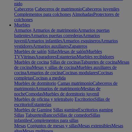
nido
Cabeceros
Cabeceros de matrimonio
Cabeceros juveniles
Complementos para colchones
Almohadas
Protectores de
colchones
Muebles
Armarios
Armarios de matrimonio
Armarios puertas
batientes
Armarios puertas correderas
Armarios
juvenil
Armarios infantiles
Armarios esquineros
Armarios
vestidores
Armarios auxiliares
Zapateros
Muebles de salón
Sillas
Mesas de salón
Muebles
TV
Vitrinas
Aparadores
Estanterias
Muebles recibidores
Muebles de cocina
Sillas de cocinas
Taburetes de cocina
Mesas
de cocina
Mesas y sillas de cocina
Muebles auxiliares de
cocina
Armarios de cocina
Cocinas modulares
Cocinas
completas
Cocinas a medida
Muebles de dormitorio
Camas matrimonio
Cabeceros de
matrimonio
Armarios de matrimonio
Mesitas de
noche
Comodas
Muebles de dormitorio juvenil
Muebles de oficina y teletrabajo
Escritorios
Sillas de
escritorio
Estanterías
Muebles de Gaming
Sillas gaming
Escritorios gaming
Sillas
Taburetes
Bancos
Sillas de comedor
Sillas
infantiles
Complementos para sillas
Mesas
Conjuntos de mesas y sillas
Mesas extensibles
Mesas
altas
Mesas multiusos