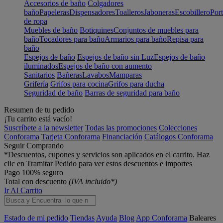
Accesorios de baño
Colgadores
baño
Papeleras
Dispensadores
Toalleros
Jaboneras
Escobillero
Port
de ropa
Muebles de baño
Botiquines
Conjuntos de muebles para
baño
Tocadores para baño
Armarios para baño
Repisa para
baño
Espejos de baño
Espejos de baño sin Luz
Espejos de baño
iluminados
Espejos de baño con aumento
Sanitarios
Bañeras
Lavabos
Mamparas
Grifería
Grifos para cocina
Grifos para ducha
Seguridad de baño
Barras de seguridad para baño
Resumen de tu pedido
¡Tu carrito está vacío!
Suscríbete a la newsletter
Todas las promociones
Colecciones
Conforama
Tarjeta Conforama
Financiación
Catálogos Conforama
Seguir Comprando
*Descuentos, cupones y servicios son aplicados en el carrito. Haz
clic en Tramitar Pedido para ver estos descuentos e importes
Pago 100% seguro
Total con descuento
(IVA incluido*)
Ir Al Carrito
Estado de mi pedido
Tiendas
Ayuda
Blog
App Conforama
Baleares