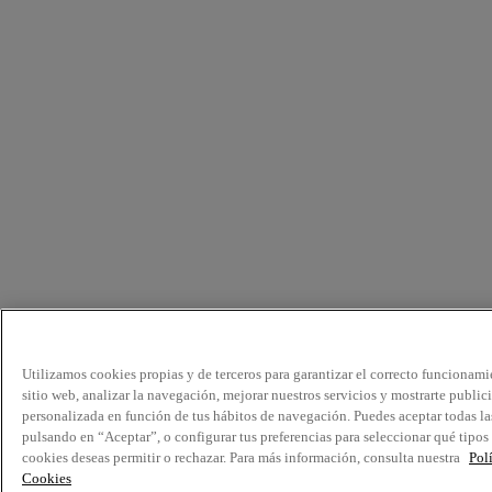
Utilizamos cookies propias y de terceros para garantizar el correcto funcionami
sitio web, analizar la navegación, mejorar nuestros servicios y mostrarte public
personalizada en función de tus hábitos de navegación. Puedes aceptar todas la
pulsando en “Aceptar”, o configurar tus preferencias para seleccionar qué tipos
cookies deseas permitir o rechazar. Para más información, consulta nuestra
Pol
Cookies