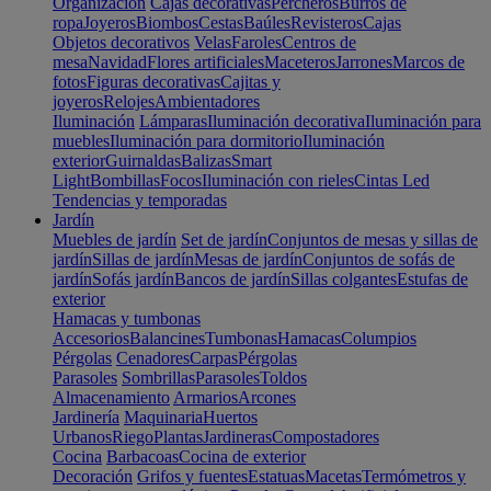
Organización
Cajas decorativas
Percheros
Burros de
ropa
Joyeros
Biombos
Cestas
Baúles
Revisteros
Cajas
Objetos decorativos
Velas
Faroles
Centros de
mesa
Navidad
Flores artificiales
Maceteros
Jarrones
Marcos de
fotos
Figuras decorativas
Cajitas y
joyeros
Relojes
Ambientadores
Iluminación
Lámparas
Iluminación decorativa
Iluminación para
muebles
Iluminación para dormitorio
Iluminación
exterior
Guirnaldas
Balizas
Smart
Light
Bombillas
Focos
Iluminación con rieles
Cintas Led
Tendencias y temporadas
Jardín
Muebles de jardín
Set de jardín
Conjuntos de mesas y sillas de
jardín
Sillas de jardín
Mesas de jardín
Conjuntos de sofás de
jardín
Sofás jardín
Bancos de jardín
Sillas colgantes
Estufas de
exterior
Hamacas y tumbonas
Accesorios
Balancines
Tumbonas
Hamacas
Columpios
Pérgolas
Cenadores
Carpas
Pérgolas
Parasoles
Sombrillas
Parasoles
Toldos
Almacenamiento
Armarios
Arcones
Jardinería
Maquinaria
Huertos
Urbanos
Riego
Plantas
Jardineras
Compostadores
Cocina
Barbacoas
Cocina de exterior
Decoración
Grifos y fuentes
Estatuas
Macetas
Termómetros y