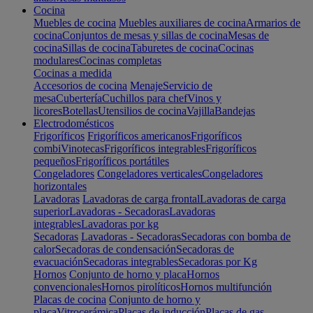
Cocina
Muebles de cocina
Muebles auxiliares de cocina
Armarios de
cocina
Conjuntos de mesas y sillas de cocina
Mesas de
cocina
Sillas de cocina
Taburetes de cocina
Cocinas
modulares
Cocinas completas
Cocinas a medida
Accesorios de cocina
Menaje
Servicio de
mesa
Cubertería
Cuchillos para chef
Vinos y
licores
Botellas
Utensilios de cocina
Vajilla
Bandejas
Electrodomésticos
Frigoríficos
Frigoríficos americanos
Frigoríficos
combi
Vinotecas
Frigoríficos integrables
Frigoríficos
pequeños
Frigoríficos portátiles
Congeladores
Congeladores verticales
Congeladores
horizontales
Lavadoras
Lavadoras de carga frontal
Lavadoras de carga
superior
Lavadoras - Secadoras
Lavadoras
integrables
Lavadoras por kg
Secadoras
Lavadoras - Secadoras
Secadoras con bomba de
calor
Secadoras de condensación
Secadoras de
evacuación
Secadoras integrables
Secadoras por Kg
Hornos
Conjunto de horno y placa
Hornos
convencionales
Hornos pirolíticos
Hornos multifunción
Placas de cocina
Conjunto de horno y
placa
Vitrocerámica
Placas de inducción
Placas de gas