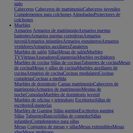
nido
Cabeceros
Cabeceros de matrimonio
Cabeceros juveniles
Complementos para colchones
Almohadas
Protectores de
colchones
Muebles
Armarios
Armarios de matrimonio
Armarios puertas
batientes
Armarios puertas correderas
Armarios
juvenil
Armarios infantiles
Armarios esquineros
Armarios
vestidores
Armarios auxiliares
Zapateros
Muebles de salón
Sillas
Mesas de salón
Muebles
TV
Vitrinas
Aparadores
Estanterias
Muebles recibidores
Muebles de cocina
Sillas de cocinas
Taburetes de cocina
Mesas
de cocina
Mesas y sillas de cocina
Muebles auxiliares de
cocina
Armarios de cocina
Cocinas modulares
Cocinas
completas
Cocinas a medida
Muebles de dormitorio
Camas matrimonio
Cabeceros de
matrimonio
Armarios de matrimonio
Mesitas de
noche
Comodas
Muebles de dormitorio juvenil
Muebles de oficina y teletrabajo
Escritorios
Sillas de
escritorio
Estanterías
Muebles de Gaming
Sillas gaming
Escritorios gaming
Sillas
Taburetes
Bancos
Sillas de comedor
Sillas
infantiles
Complementos para sillas
Mesas
Conjuntos de mesas y sillas
Mesas extensibles
Mesas
altas
Mesas multiusos