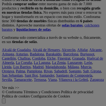
Podrás
comprar online
entre nuestra gama de más de 7.000
productos y
recibirlo en tu domicilio
, o bien con
recogida gratis
en nuestras tiendas física.
No esperes más para crear o renovar tu
hogar y transformarlo en un espacio con mucho estilo. Conforama
tiene 300
tiendas de muebles
físicas distribuidas en
6 países
distintos. Aproveche nuestras ofertas de
sofas baratos
,
colchones
baratos
y
liquidaciones de sofas
.
Conforama solo comercializa a través de su website o, físicamente,
en sus
tiendas de sofás
.
Alcalá de Guadaíra
,
Alcalá de Henares
,
Alcorcón
,
Alfafar
,
Alicante
,
Arinaga
,
Asturias
,
Badalona
,
Barakaldo
,
Barcelona
,
Burjassot
,
Castellón
,
Chafiras
,
Cordoba
,
Elche
,
Finestrat
,
Granada
,
Huércal de
Almería
,
La Coruña
,
La Laguna
,
La Zenia
,
Lanzarote
,
León
,
Lleida
,
Los Barrios
,
Madrid
,
Majadahonda
,
Málaga
,
Murcia
,
Orotava
,
Palma
,
Pamplona
,
Rivas
,
Sabadell
,
Sagunto
,
Salt, Girona
,
San Sebastian
,
Sant Boi
,
Santander
,
Santiago de Compostela
,
Sevilla
,
Tamaraceite
,
Terrassa
,
Viana
,
Vilanova i la Geltrú
,
Zaragoza
Ver más >>
© Conforama
Términos y Condiciones
Política de privacidad
Política de cookies
Configuración de Cookies