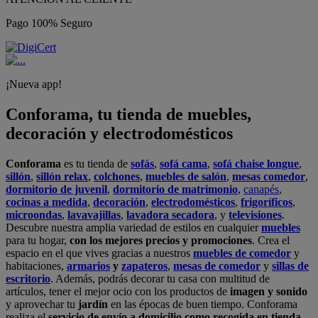
Pago 100% Seguro
¡Nueva app!
Conforama, tu tienda de muebles,
decoración y electrodomésticos
Conforama
es tu tienda de
sofás
,
sofá cama
,
sofá chaise longue
,
sillón
,
sillón relax
,
colchones
,
muebles de salón
,
mesas comedor
,
dormitorio de juvenil
,
dormitorio de matrimonio
,
canapés
,
cocinas a medida
,
decoración
,
electrodomésticos
,
frigoríficos
,
microondas
,
lavavajillas
,
lavadora secadora
, y
televisiones
.
Descubre nuestra amplia variedad de estilos en cualquier
muebles
para tu hogar,
con los mejores precios y promociones
. Crea el
espacio en el que vives gracias a nuestros
muebles de comedor
y
habitaciones,
armarios
y
zapateros
,
mesas de comedor
y
sillas de
escritorio
. Además, podrás decorar tu casa con multitud de
artículos, tener el mejor ocio con los productos de
imagen y sonido
y aprovechar tu
jardín
en las épocas de buen tiempo. Conforama
realiza el
servicio de envío a domicilio como recogida en tienda.