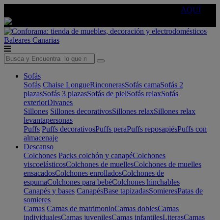
🔵Cambia tu electro con
-10% EXTRA
de descuento ☑️
AQUÍ
Baleares
Canarias
Sofás
Sofás
Chaise Longue
Rinconeras
Sofás cama
Sofás 2
plazas
Sofás 3 plazas
Sofás de piel
Sofás relax
Sofás
exterior
Divanes
Sillones
Sillones decorativos
Sillones relax
Sillones relax
levantapersonas
Puffs
Puffs decorativos
Puffs pera
Puffs reposapiés
Puffs con
almacenaje
Descanso
Colchones
Packs colchón y canapé
Colchones
viscoelásticos
Colchones de muelles
Colchones de muelles
ensacados
Colchones enrollados
Colchones de
espuma
Colchones para bebé
Colchones hinchables
Canapés y bases
Canapés
Base tapizadas
Somieres
Patas de
somieres
Camas
Camas de matrimonio
Camas dobles
Camas
individuales
Camas juveniles
Camas infantiles
Literas
Camas