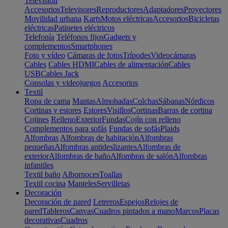
Televisión
Accesorios
Televisores
Reproductores
Adaptadores
Proyectores
Movilidad urbana
Karts
Motos eléctricas
Accesorios
Bicicletas
eléctricas
Patinetes eléctricos
Telefonía
Teléfonos fijos
Gadgets y
complementos
Smartphones
Foto y vídeo
Cámaras de fotos
Trípodes
Videocámaras
Cables
Cables HDMI
Cables de alimentación
Cables
USB
Cables Jack
Consolas y videojuegos
Accesorios
Textil
Ropa de cama
Mantas
Almohadas
Colchas
Sábanas
Nórdicos
Cortinas y estores
Estores
Visillos
Cortinas
Barras de cortina
Cojines
Relleno
Exterior
Fundas
Cojín con relleno
Complementos para sofás
Fundas de sofás
Plaids
Alfombras
Alfombras de habitación
Alfombras
pequeñas
Alfombras antideslizantes
Alfombras de
exterior
Alfombras de baño
Alfombras de salón
Alfombras
infantiles
Textil baño
Albornoces
Toallas
Textil cocina
Manteles
Servilletas
Decoración
Decoración de pared
Letreros
Espejos
Relojes de
pared
Tableros
Canvas
Cuadros pintados a mano
Marcos
Placas
decorativas
Cuadros