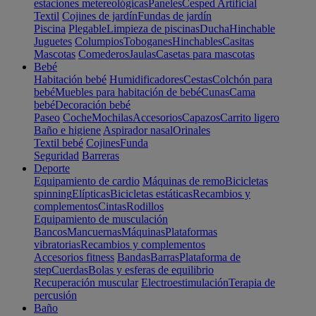
estaciones metereológicas
Paneles
Cesped Artificial
Textil
Cojines de jardín
Fundas de jardín
Piscina
Plegable
Limpieza de piscinas
Ducha
Hinchable
Juguetes
Columpios
Toboganes
Hinchables
Casitas
Mascotas
Comederos
Jaulas
Casetas para mascotas
Bebé
Habitación bebé
Humidificadores
Cestas
Colchón para
bebé
Muebles para habitación de bebé
Cunas
Cama
bebé
Decoración bebé
Paseo
Coche
Mochilas
Accesorios
Capazos
Carrito ligero
Baño e higiene
Aspirador nasal
Orinales
Textil bebé
Cojines
Funda
Seguridad
Barreras
Deporte
Equipamiento de cardio
Máquinas de remo
Bicicletas
spinning
Elípticas
Bicicletas estáticas
Recambios y
complementos
Cintas
Rodillos
Equipamiento de musculación
Bancos
Mancuernas
Máquinas
Plataformas
vibratorias
Recambios y complementos
Accesorios fitness
Bandas
Barras
Plataforma de
step
Cuerdas
Bolas y esferas de equilibrio
Recuperación muscular
Electroestimulación
Terapia de
percusión
Baño