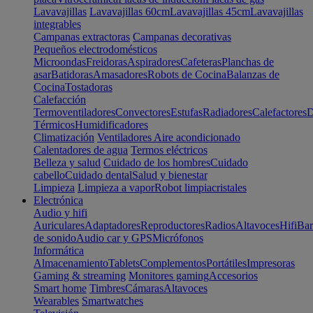
Lavavajillas
Lavavajillas 60cm
Lavavajillas 45cm
Lavavajillas
integrables
Campanas extractoras
Campanas decorativas
Pequeños electrodomésticos
Microondas
Freidoras
Aspiradores
Cafeteras
Planchas de
asar
Batidoras
Amasadores
Robots de Cocina
Balanzas de
Cocina
Tostadoras
Calefacción
Termoventiladores
Convectores
Estufas
Radiadores
Calefactores
D
Térmicos
Humidificadores
Climatización
Ventiladores
Aire acondicionado
Calentadores de agua
Termos eléctricos
Belleza y salud
Cuidado de los hombres
Cuidado
cabello
Cuidado dental
Salud y bienestar
Limpieza
Limpieza a vapor
Robot limpiacristales
Electrónica
Audio y hifi
Auriculares
Adaptadores
Reproductores
Radios
Altavoces
Hifi
Bar
de sonido
Audio car y GPS
Micrófonos
Informática
Almacenamiento
Tablets
Complementos
Portátiles
Impresoras
Gaming & streaming
Monitores gaming
Accesorios
Smart home
Timbres
Cámaras
Altavoces
Wearables
Smartwatches