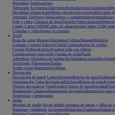
Wearables
Smartwatches
Televisión
Accesorios
Televisores
Reproductores
Adaptadores
Pr
Movilidad urbana
Karts
Motos eléctricas
Accesorios
Bicicletas el
Telefonía
Teléfonos fijos
Gadgets y complementos
Smartphones
Foto y vídeo
Cámaras de fotos
Trípodes
Videocámaras
Objetivos
Cables
Cables HDMI
Cables de alimentación
Cables USB
Cable
Consolas y videojuegos
Accesorios
Textil
Ropa de cama
Mantas
Almohadas
Colchas
Sábanas
Nórdicos
Cortinas y estores
Estores
Visillos
Cortinas
Barras de cortina
Cojines
Relleno
Exterior
Fundas
Cojín con relleno
Complementos para sofás
Fundas de sofás
Plaids
Alfombras
Alfombras de habitación
Alfombras pequeñas
Alfomb
Textil baño
Albornoces
Toallas
Textil cocina
Manteles
Servilletas
Decoración
Decoración de pared
Letreros
Espejos
Relojes de pared
Tableros
Organización
Cajas decorativas
Percheros
Burros de ropa
Joyero
Objetos decorativos
Velas
Faroles
Centros de mesa
Navidad
Flore
Iluminación
Lámparas
Iluminación decorativa
Iluminación para 
Tendencias y temporadas
Jardín
Muebles de jardín
Set de jardín
Conjuntos de mesas y sillas de j
Hamacas y tumbonas
Accesorios
Balancines
Tumbonas
Hamaca
Pérgolas
Cenadores
Carpas
Pérgolas