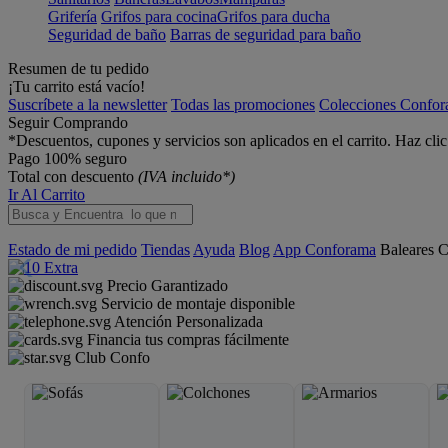
Grifería
Grifos para cocina
Grifos para ducha
Seguridad de baño
Barras de seguridad para baño
Resumen de tu pedido
¡Tu carrito está vacío!
Suscríbete a la newsletter
Todas las promociones
Colecciones Confo
Seguir Comprando
*Descuentos, cupones y servicios son aplicados en el carrito. Haz cli
Pago 100% seguro
Total con descuento
(IVA incluido*)
Ir Al Carrito
Estado de mi pedido
Tiendas
Ayuda
Blog
App Conforama
Baleares
C
Precio Garantizado
Servicio de montaje disponible
Atención Personalizada
Financia tus compras fácilmente
Club Confo