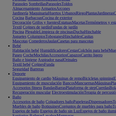
Parasoles
Sombrillas
Parasoles
Toldos
Almacenamiento
Armarios
Arcones
Jardinería
Maquinaria
Huertos Urbanos
Riego
Plantas
Jardineras
C
Cocina
Barbacoas
Cocina de exterior
Decoración
Grifos y fuentes
Estatuas
Macetas
Termómetros y est
Textil
Cojines de jardín
Fundas de jardín
Piscina
Plegable
Limpieza de piscinas
Ducha
Hinchable
Juguetes
Columpios
Toboganes
Hinchables
Casitas
Mascotas
Comederos
Jaulas
Casetas para mascotas
Bebé
Habitación bebé
Humidificadores
Cestas
Colchón para bebé
Mueb
Paseo
Coche
Mochilas
Accesorios
Capazos
Carrito ligero
Baño e higiene
Aspirador nasal
Orinales
Textil bebé
Cojines
Funda
Seguridad
Barreras
Deporte
Equipamiento de cardio
Máquinas de remo
Bicicletas spinning
E
Equipamiento de musculación
Bancos
Mancuernas
Máquinas
Pla
Accesorios fitness
Bandas
Barras
Plataforma de step
Cuerdas
Bola
Recuperación muscular
Electroestimulación
Terapia de percusi
Baño
Accesorios de baño
Colgadores baño
Papeleras
Dispensadores
To
Muebles de baño
Botiquines
Conjuntos de muebles para baño
To
Espejos de baño
Espejos de baño sin Luz
Espejos de baño ilum
Sanitarios
Bañeras
Lavabos
Mamparas