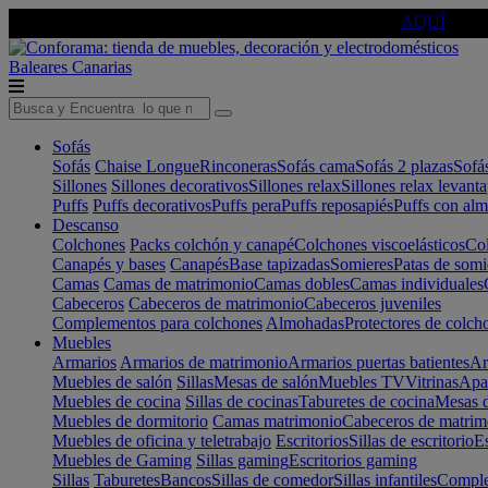
🔵Cambia tu electro con
-10% EXTRA
de descuento ☑️
AQUÍ
Baleares
Canarias
Sofás
Sofás
Chaise Longue
Rinconeras
Sofás cama
Sofás 2 plazas
Sofá
Sillones
Sillones decorativos
Sillones relax
Sillones relax levant
Puffs
Puffs decorativos
Puffs pera
Puffs reposapiés
Puffs con al
Descanso
Colchones
Packs colchón y canapé
Colchones viscoelásticos
Col
Canapés y bases
Canapés
Base tapizadas
Somieres
Patas de somi
Camas
Camas de matrimonio
Camas dobles
Camas individuales
Cabeceros
Cabeceros de matrimonio
Cabeceros juveniles
Complementos para colchones
Almohadas
Protectores de colch
Muebles
Armarios
Armarios de matrimonio
Armarios puertas batientes
Ar
Muebles de salón
Sillas
Mesas de salón
Muebles TV
Vitrinas
Apa
Muebles de cocina
Sillas de cocinas
Taburetes de cocina
Mesas d
Muebles de dormitorio
Camas matrimonio
Cabeceros de matrim
Muebles de oficina y teletrabajo
Escritorios
Sillas de escritorio
Es
Muebles de Gaming
Sillas gaming
Escritorios gaming
Sillas
Taburetes
Bancos
Sillas de comedor
Sillas infantiles
Complem