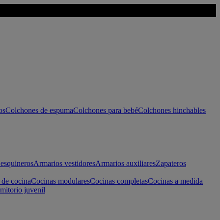
os
Colchones de espuma
Colchones para bebé
Colchones hinchables
esquineros
Armarios vestidores
Armarios auxiliares
Zapateros
 de cocina
Cocinas modulares
Cocinas completas
Cocinas a medida
mitorio juvenil