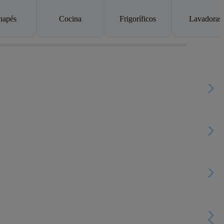
napés
Cocina
Frigoríficos
Lavadoras