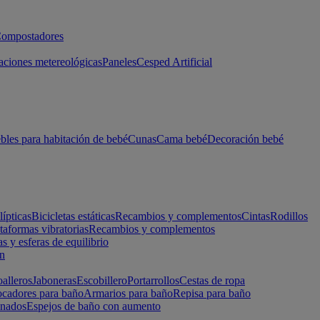
ompostadores
aciones metereológicas
Paneles
Cesped Artificial
les para habitación de bebé
Cunas
Cama bebé
Decoración bebé
lípticas
Bicicletas estáticas
Recambios y complementos
Cintas
Rodillos
taformas vibratorias
Recambios y complementos
s y esferas de equilibrio
ón
alleros
Jaboneras
Escobillero
Portarrollos
Cestas de ropa
cadores para baño
Armarios para baño
Repisa para baño
inados
Espejos de baño con aumento