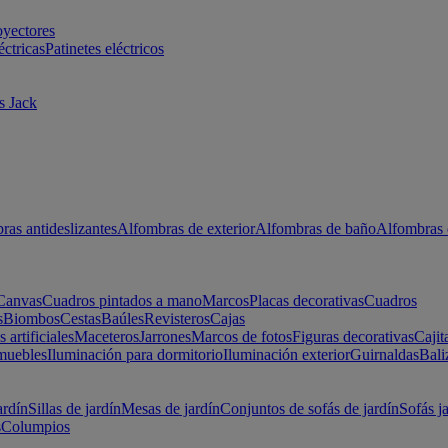
oyectores
éctricas
Patinetes eléctricos
s Jack
ras antideslizantes
Alfombras de exterior
Alfombras de baño
Alfombras 
Canvas
Cuadros pintados a mano
Marcos
Placas decorativas
Cuadros
s
Biombos
Cestas
Baúles
Revisteros
Cajas
s artificiales
Maceteros
Jarrones
Marcos de fotos
Figuras decorativas
Cajit
muebles
Iluminación para dormitorio
Iluminación exterior
Guirnaldas
Bali
ardín
Sillas de jardín
Mesas de jardín
Conjuntos de sofás de jardín
Sofás j
s
Columpios