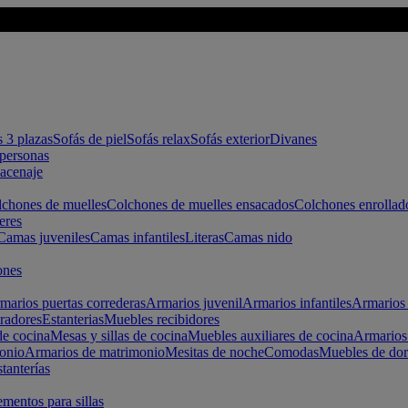
s 3 plazas
Sofás de piel
Sofás relax
Sofás exterior
Divanes
apersonas
macenaje
chones de muelles
Colchones de muelles ensacados
Colchones enrollad
eres
Camas juveniles
Camas infantiles
Literas
Camas nido
ones
marios puertas correderas
Armarios juvenil
Armarios infantiles
Armarios 
radores
Estanterias
Muebles recibidores
e cocina
Mesas y sillas de cocina
Muebles auxiliares de cocina
Armarios
onio
Armarios de matrimonio
Mesitas de noche
Comodas
Muebles de dor
tanterías
entos para sillas