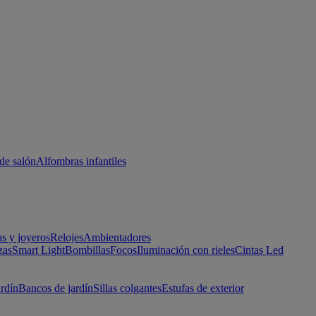
de salón
Alfombras infantiles
as y joyeros
Relojes
Ambientadores
zas
Smart Light
Bombillas
Focos
Iluminación con rieles
Cintas Led
ardín
Bancos de jardín
Sillas colgantes
Estufas de exterior