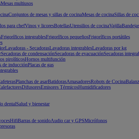
s
Mesas multiusos
cina
Conjuntos de mesas y sillas de cocina
Mesas de cocina
Sillas de coc
los para chef
Vinos y licores
Botellas
Utensilios de cocina
Vajilla
Bandeja
s
Frigoríficos integrables
Frigoríficos pequeños
Frigoríficos portátiles
es
ior
Lavadoras - Secadoras
Lavadoras integrables
Lavadoras por kg
r
Secadoras de condensación
Secadoras de evacuación
Secadoras integra
s pirolíticos
Hornos multifunción
s de inducción
Placas de gas
ntegrables
afeteras
Planchas de asar
Batidoras
Amasadores
Robots de Cocina
Balanz
alefactores
Difusores
Emisores Térmicos
Humidificadores
o dental
Salud y bienestar
voces
Hifi
Barras de sonido
Audio car y GPS
Micrófonos
presoras