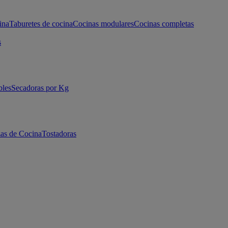
ina
Taburetes de cocina
Cocinas modulares
Cocinas completas
s
bles
Secadoras por Kg
as de Cocina
Tostadoras