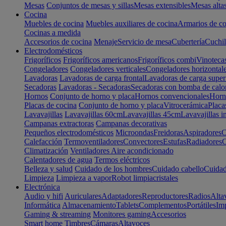
Mesas
Conjuntos de mesas y sillas
Mesas extensibles
Mesas alta
Cocina
Muebles de cocina
Muebles auxiliares de cocina
Armarios de co
Cocinas a medida
Accesorios de cocina
Menaje
Servicio de mesa
Cubertería
Cuchil
Electrodomésticos
Frigoríficos
Frigoríficos americanos
Frigoríficos combi
Vinoteca
Congeladores
Congeladores verticales
Congeladores horizontal
Lavadoras
Lavadoras de carga frontal
Lavadoras de carga super
Secadoras
Lavadoras - Secadoras
Secadoras con bomba de calo
Hornos
Conjunto de horno y placa
Hornos convencionales
Horno
Placas de cocina
Conjunto de horno y placa
Vitrocerámica
Placa
Lavavajillas
Lavavajillas 60cm
Lavavajillas 45cm
Lavavajillas i
Campanas extractoras
Campanas decorativas
Pequeños electrodomésticos
Microondas
Freidoras
Aspiradores
C
Calefacción
Termoventiladores
Convectores
Estufas
Radiadores
C
Climatización
Ventiladores
Aire acondicionado
Calentadores de agua
Termos eléctricos
Belleza y salud
Cuidado de los hombres
Cuidado cabello
Cuidad
Limpieza
Limpieza a vapor
Robot limpiacristales
Electrónica
Audio y hifi
Auriculares
Adaptadores
Reproductores
Radios
Alta
Informática
Almacenamiento
Tablets
Complementos
Portátiles
Im
Gaming & streaming
Monitores gaming
Accesorios
Smart home
Timbres
Cámaras
Altavoces