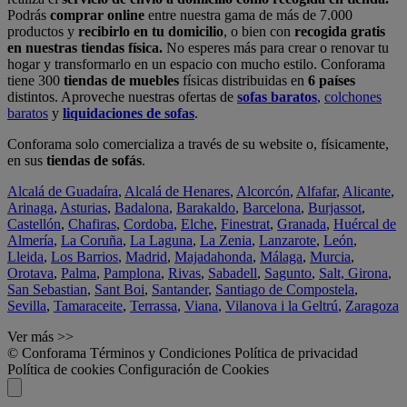
Podrás
comprar online
entre nuestra gama de más de 7.000
productos y
recibirlo en tu domicilio
, o bien con
recogida gratis
en nuestras tiendas física.
No esperes más para crear o renovar tu
hogar y transformarlo en un espacio con mucho estilo. Conforama
tiene 300
tiendas de muebles
físicas distribuidas en
6 países
distintos. Aproveche nuestras ofertas de
sofas baratos
,
colchones
baratos
y
liquidaciones de sofas
.
Conforama solo comercializa a través de su website o, físicamente,
en sus
tiendas de sofás
.
Alcalá de Guadaíra
,
Alcalá de Henares
,
Alcorcón
,
Alfafar
,
Alicante
,
Arinaga
,
Asturias
,
Badalona
,
Barakaldo
,
Barcelona
,
Burjassot
,
Castellón
,
Chafiras
,
Cordoba
,
Elche
,
Finestrat
,
Granada
,
Huércal de
Almería
,
La Coruña
,
La Laguna
,
La Zenia
,
Lanzarote
,
León
,
Lleida
,
Los Barrios
,
Madrid
,
Majadahonda
,
Málaga
,
Murcia
,
Orotava
,
Palma
,
Pamplona
,
Rivas
,
Sabadell
,
Sagunto
,
Salt, Girona
,
San Sebastian
,
Sant Boi
,
Santander
,
Santiago de Compostela
,
Sevilla
,
Tamaraceite
,
Terrassa
,
Viana
,
Vilanova i la Geltrú
,
Zaragoza
Ver más >>
© Conforama
Términos y Condiciones
Política de privacidad
Política de cookies
Configuración de Cookies