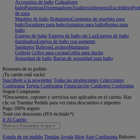
Accesorios de baño
Colgadores
baño
Papeleras
Dispensadores
Toalleros
Jaboneras
Escobillero
Port
de ropa
Muebles de baño
Botiquines
Conjuntos de muebles para
baño
Tocadores para baño
Armarios para baño
Repisa para
baño
Espejos de baño
Espejos de baño sin Luz
Espejos de baño
iluminados
Espejos de baño con aumento
Sanitarios
Bañeras
Lavabos
Mamparas
Grifería
Grifos para cocina
Grifos para ducha
Seguridad de baño
Barras de seguridad para baño
Resumen de tu pedido
¡Tu carrito está vacío!
Suscríbete a la newsletter
Todas las promociones
Colecciones
Conforama
Tarjeta Conforama
Financiación
Catálogos Conforama
Seguir Comprando
*Descuentos, cupones y servicios son aplicados en el carrito. Haz
clic en Tramitar Pedido para ver estos descuentos e importes
Pago 100% seguro
Total con descuento
(IVA incluido*)
Ir Al Carrito
Estado de mi pedido
Tiendas
Ayuda
Blog
App Conforama
Baleares