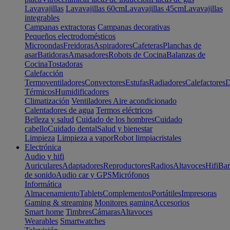
Lavavajillas
Lavavajillas 60cm
Lavavajillas 45cm
Lavavajillas
integrables
Campanas extractoras
Campanas decorativas
Pequeños electrodomésticos
Microondas
Freidoras
Aspiradores
Cafeteras
Planchas de
asar
Batidoras
Amasadores
Robots de Cocina
Balanzas de
Cocina
Tostadoras
Calefacción
Termoventiladores
Convectores
Estufas
Radiadores
Calefactores
D
Térmicos
Humidificadores
Climatización
Ventiladores
Aire acondicionado
Calentadores de agua
Termos eléctricos
Belleza y salud
Cuidado de los hombres
Cuidado
cabello
Cuidado dental
Salud y bienestar
Limpieza
Limpieza a vapor
Robot limpiacristales
Electrónica
Audio y hifi
Auriculares
Adaptadores
Reproductores
Radios
Altavoces
Hifi
Bar
de sonido
Audio car y GPS
Micrófonos
Informática
Almacenamiento
Tablets
Complementos
Portátiles
Impresoras
Gaming & streaming
Monitores gaming
Accesorios
Smart home
Timbres
Cámaras
Altavoces
Wearables
Smartwatches