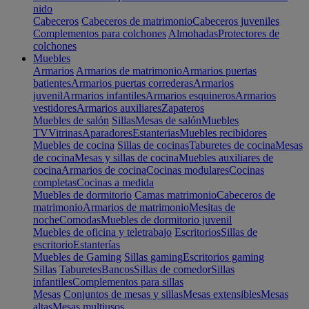
nido
Cabeceros
Cabeceros de matrimonio
Cabeceros juveniles
Complementos para colchones
Almohadas
Protectores de
colchones
Muebles
Armarios
Armarios de matrimonio
Armarios puertas
batientes
Armarios puertas correderas
Armarios
juvenil
Armarios infantiles
Armarios esquineros
Armarios
vestidores
Armarios auxiliares
Zapateros
Muebles de salón
Sillas
Mesas de salón
Muebles
TV
Vitrinas
Aparadores
Estanterias
Muebles recibidores
Muebles de cocina
Sillas de cocinas
Taburetes de cocina
Mesas
de cocina
Mesas y sillas de cocina
Muebles auxiliares de
cocina
Armarios de cocina
Cocinas modulares
Cocinas
completas
Cocinas a medida
Muebles de dormitorio
Camas matrimonio
Cabeceros de
matrimonio
Armarios de matrimonio
Mesitas de
noche
Comodas
Muebles de dormitorio juvenil
Muebles de oficina y teletrabajo
Escritorios
Sillas de
escritorio
Estanterías
Muebles de Gaming
Sillas gaming
Escritorios gaming
Sillas
Taburetes
Bancos
Sillas de comedor
Sillas
infantiles
Complementos para sillas
Mesas
Conjuntos de mesas y sillas
Mesas extensibles
Mesas
altas
Mesas multiusos