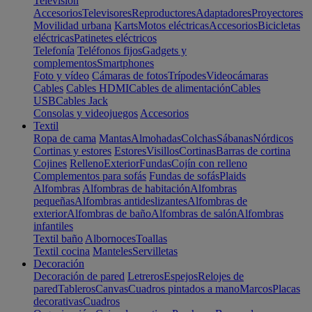
Televisión
Accesorios
Televisores
Reproductores
Adaptadores
Proyectores
Movilidad urbana
Karts
Motos eléctricas
Accesorios
Bicicletas
eléctricas
Patinetes eléctricos
Telefonía
Teléfonos fijos
Gadgets y
complementos
Smartphones
Foto y vídeo
Cámaras de fotos
Trípodes
Videocámaras
Cables
Cables HDMI
Cables de alimentación
Cables
USB
Cables Jack
Consolas y videojuegos
Accesorios
Textil
Ropa de cama
Mantas
Almohadas
Colchas
Sábanas
Nórdicos
Cortinas y estores
Estores
Visillos
Cortinas
Barras de cortina
Cojines
Relleno
Exterior
Fundas
Cojín con relleno
Complementos para sofás
Fundas de sofás
Plaids
Alfombras
Alfombras de habitación
Alfombras
pequeñas
Alfombras antideslizantes
Alfombras de
exterior
Alfombras de baño
Alfombras de salón
Alfombras
infantiles
Textil baño
Albornoces
Toallas
Textil cocina
Manteles
Servilletas
Decoración
Decoración de pared
Letreros
Espejos
Relojes de
pared
Tableros
Canvas
Cuadros pintados a mano
Marcos
Placas
decorativas
Cuadros