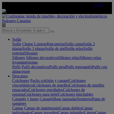
🔵Cambia tu electro con
-10% EXTRA
de descuento ☑️
AQUÍ
Baleares
Canarias
Sofás
Sofás
Chaise Longue
Rinconeras
Sofás cama
Sofás 2
plazas
Sofás 3 plazas
Sofás de piel
Sofás relax
Sofás
exterior
Divanes
Sillones
Sillones decorativos
Sillones relax
Sillones relax
levantapersonas
Puffs
Puffs decorativos
Puffs pera
Puffs reposapiés
Puffs con
almacenaje
Descanso
Colchones
Packs colchón y canapé
Colchones
viscoelásticos
Colchones de muelles
Colchones de muelles
ensacados
Colchones enrollados
Colchones de
espuma
Colchones para bebé
Colchones hinchables
Canapés y bases
Canapés
Base tapizadas
Somieres
Patas de
somieres
Camas
Camas de matrimonio
Camas dobles
Camas
individuales
Camas juveniles
Camas infantiles
Literas
Camas