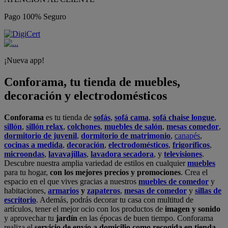
Pago 100% Seguro
¡Nueva app!
Conforama, tu tienda de muebles,
decoración y electrodomésticos
Conforama
es tu tienda de
sofás
,
sofá cama
,
sofá chaise longue
,
sillón
,
sillón relax
,
colchones
,
muebles de salón
,
mesas comedor
,
dormitorio de juvenil
,
dormitorio de matrimonio
,
canapés
,
cocinas a medida
,
decoración
,
electrodomésticos
,
frigoríficos
,
microondas
,
lavavajillas
,
lavadora secadora
, y
televisiones
.
Descubre nuestra amplia variedad de estilos en cualquier
muebles
para tu hogar,
con los mejores precios y promociones
. Crea el
espacio en el que vives gracias a nuestros
muebles de comedor
y
habitaciones,
armarios
y
zapateros
,
mesas de comedor
y
sillas de
escritorio
. Además, podrás decorar tu casa con multitud de
artículos, tener el mejor ocio con los productos de
imagen y sonido
y aprovechar tu
jardín
en las épocas de buen tiempo. Conforama
realiza el
servicio de envío a domicilio como recogida en tienda.