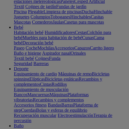
estaciones metereológicas
Paneles
Cesped Artificial
Textil
Cojines de jardín
Fundas de jardín
Piscina
Plegable
Limpieza de piscinas
Ducha
Hinchable
Juguetes
Columpios
Toboganes
Hinchables
Casitas
Mascotas
Comederos
Jaulas
Casetas para mascotas
Bebé
Habitación bebé
Humidificadores
Cestas
Colchón para
bebé
Muebles para habitación de bebé
Cunas
Cama
bebé
Decoración bebé
Paseo
Coche
Mochilas
Accesorios
Capazos
Carrito ligero
Baño e higiene
Aspirador nasal
Orinales
Textil bebé
Cojines
Funda
Seguridad
Barreras
Deporte
Equipamiento de cardio
Máquinas de remo
Bicicletas
spinning
Elípticas
Bicicletas estáticas
Recambios y
complementos
Cintas
Rodillos
Equipamiento de musculación
Bancos
Mancuernas
Máquinas
Plataformas
vibratorias
Recambios y complementos
Accesorios fitness
Bandas
Barras
Plataforma de
step
Cuerdas
Bolas y esferas de equilibrio
Recuperación muscular
Electroestimulación
Terapia de
percusión
Baño