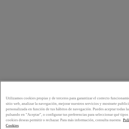
Utilizamos cookies propias y de terceros para garantizar el correcto funcionami
sitio web, analizar la navegación, mejorar nuestros servicios y mostrarte public
personalizada en función de tus hábitos de navegación. Puedes aceptar todas la
pulsando en “Aceptar”, o configurar tus preferencias para seleccionar qué tipos
cookies deseas permitir o rechazar. Para más información, consulta nuestra
Pol
Cookies