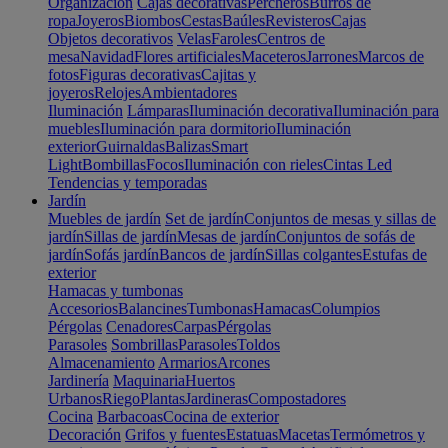
Organización
Cajas decorativas
Percheros
Burros de
ropa
Joyeros
Biombos
Cestas
Baúles
Revisteros
Cajas
Objetos decorativos
Velas
Faroles
Centros de
mesa
Navidad
Flores artificiales
Maceteros
Jarrones
Marcos de
fotos
Figuras decorativas
Cajitas y
joyeros
Relojes
Ambientadores
Iluminación
Lámparas
Iluminación decorativa
Iluminación para
muebles
Iluminación para dormitorio
Iluminación
exterior
Guirnaldas
Balizas
Smart
Light
Bombillas
Focos
Iluminación con rieles
Cintas Led
Tendencias y temporadas
Jardín
Muebles de jardín
Set de jardín
Conjuntos de mesas y sillas de
jardín
Sillas de jardín
Mesas de jardín
Conjuntos de sofás de
jardín
Sofás jardín
Bancos de jardín
Sillas colgantes
Estufas de
exterior
Hamacas y tumbonas
Accesorios
Balancines
Tumbonas
Hamacas
Columpios
Pérgolas
Cenadores
Carpas
Pérgolas
Parasoles
Sombrillas
Parasoles
Toldos
Almacenamiento
Armarios
Arcones
Jardinería
Maquinaria
Huertos
Urbanos
Riego
Plantas
Jardineras
Compostadores
Cocina
Barbacoas
Cocina de exterior
Decoración
Grifos y fuentes
Estatuas
Macetas
Termómetros y