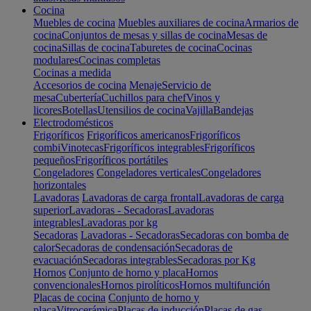
Cocina
Muebles de cocina
Muebles auxiliares de cocina
Armarios de
cocina
Conjuntos de mesas y sillas de cocina
Mesas de
cocina
Sillas de cocina
Taburetes de cocina
Cocinas
modulares
Cocinas completas
Cocinas a medida
Accesorios de cocina
Menaje
Servicio de
mesa
Cubertería
Cuchillos para chef
Vinos y
licores
Botellas
Utensilios de cocina
Vajilla
Bandejas
Electrodomésticos
Frigoríficos
Frigoríficos americanos
Frigoríficos
combi
Vinotecas
Frigoríficos integrables
Frigoríficos
pequeños
Frigoríficos portátiles
Congeladores
Congeladores verticales
Congeladores
horizontales
Lavadoras
Lavadoras de carga frontal
Lavadoras de carga
superior
Lavadoras - Secadoras
Lavadoras
integrables
Lavadoras por kg
Secadoras
Lavadoras - Secadoras
Secadoras con bomba de
calor
Secadoras de condensación
Secadoras de
evacuación
Secadoras integrables
Secadoras por Kg
Hornos
Conjunto de horno y placa
Hornos
convencionales
Hornos pirolíticos
Hornos multifunción
Placas de cocina
Conjunto de horno y
placa
Vitrocerámica
Placas de inducción
Placas de gas