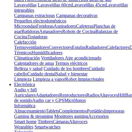
Lavavajillas
Lavavajillas 60cm
Lavavajillas 45cm
Lavavajillas
integrables
Campanas extractoras
Campanas decorativas
Pequeños electrodomésticos
Microondas
Freidoras
Aspiradores
Cafeteras
Planchas de
asar
Batidoras
Amasadores
Robots de Cocina
Balanzas de
Cocina
Tostadoras
Calefacción
Termoventiladores
Convectores
Estufas
Radiadores
Calefactores
D
Térmicos
Humidificadores
Climatización
Ventiladores
Aire acondicionado
Calentadores de agua
Termos eléctricos
Belleza y salud
Cuidado de los hombres
Cuidado
cabello
Cuidado dental
Salud y bienestar
Limpieza
Limpieza a vapor
Robot limpiacristales
Electrónica
Audio y hifi
Auriculares
Adaptadores
Reproductores
Radios
Altavoces
Hifi
Bar
de sonido
Audio car y GPS
Micrófonos
Informática
Almacenamiento
Tablets
Complementos
Portátiles
Impresoras
Gaming & streaming
Monitores gaming
Accesorios
Smart home
Timbres
Cámaras
Altavoces
Wearables
Smartwatches