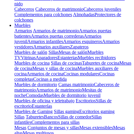
nido
Cabeceros
Cabeceros de matrimonio
Cabeceros juveniles
Complementos para colchones
Almohadas
Protectores de
colchones
Muebles
Armarios
Armarios de matrimonio
Armarios puertas
batientes
Armarios puertas correderas
Armarios
juvenil
Armarios infantiles
Armarios esquineros
Armarios
vestidores
Armarios auxiliares
Zapateros
Muebles de salón
Sillas
Mesas de salón
Muebles
TV
Vitrinas
Aparadores
Estanterias
Muebles recibidores
Muebles de cocina
Sillas de cocinas
Taburetes de cocina
Mesas
de cocina
Mesas y sillas de cocina
Muebles auxiliares de
cocina
Armarios de cocina
Cocinas modulares
Cocinas
completas
Cocinas a medida
Muebles de dormitorio
Camas matrimonio
Cabeceros de
matrimonio
Armarios de matrimonio
Mesitas de
noche
Comodas
Muebles de dormitorio juvenil
Muebles de oficina y teletrabajo
Escritorios
Sillas de
escritorio
Estanterías
Muebles de Gaming
Sillas gaming
Escritorios gaming
Sillas
Taburetes
Bancos
Sillas de comedor
Sillas
infantiles
Complementos para sillas
Mesas
Conjuntos de mesas y sillas
Mesas extensibles
Mesas
altas
Mesas multiusos