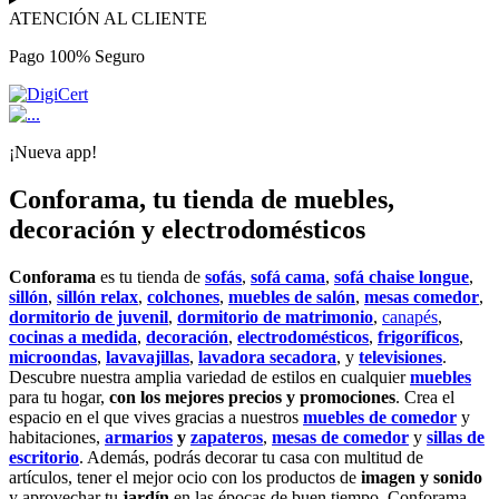
ATENCIÓN AL CLIENTE
Pago 100% Seguro
¡Nueva app!
Conforama, tu tienda de muebles,
decoración y electrodomésticos
Conforama
es tu tienda de
sofás
,
sofá cama
,
sofá chaise longue
,
sillón
,
sillón relax
,
colchones
,
muebles de salón
,
mesas comedor
,
dormitorio de juvenil
,
dormitorio de matrimonio
,
canapés
,
cocinas a medida
,
decoración
,
electrodomésticos
,
frigoríficos
,
microondas
,
lavavajillas
,
lavadora secadora
, y
televisiones
.
Descubre nuestra amplia variedad de estilos en cualquier
muebles
para tu hogar,
con los mejores precios y promociones
. Crea el
espacio en el que vives gracias a nuestros
muebles de comedor
y
habitaciones,
armarios
y
zapateros
,
mesas de comedor
y
sillas de
escritorio
. Además, podrás decorar tu casa con multitud de
artículos, tener el mejor ocio con los productos de
imagen y sonido
y aprovechar tu
jardín
en las épocas de buen tiempo. Conforama