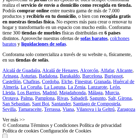
realiza el
servicio de envío a domicilio como recogida en tienda.
Podrás
comprar online
entre nuestra gama de más de 7.000
productos y
recibirlo en tu domicilio
, o bien con
recogida gratis
en nuestras tiendas física.
No esperes más para crear o renovar tu
hogar y transformarlo en un espacio con mucho estilo. Conforama
tiene 300
tiendas de muebles
físicas distribuidas en
6 países
distintos. Aproveche nuestras ofertas de
sofas baratos
,
colchones
baratos
y
liquidaciones de sofas
.
Conforama solo comercializa a través de su website o, físicamente,
en sus
tiendas de sofás
.
Alcalá de Guadaíra
,
Alcalá de Henares
,
Alcorcón
,
Alfafar
,
Alicante
,
Arinaga
,
Asturias
,
Badalona
,
Barakaldo
,
Barcelona
,
Burjassot
,
Castellón
,
Chafiras
,
Cordoba
,
Elche
,
Finestrat
,
Granada
,
Huércal de
Almería
,
La Coruña
,
La Laguna
,
La Zenia
,
Lanzarote
,
León
,
Lleida
,
Los Barrios
,
Madrid
,
Majadahonda
,
Málaga
,
Murcia
,
Orotava
,
Palma
,
Pamplona
,
Rivas
,
Sabadell
,
Sagunto
,
Salt, Girona
,
San Sebastian
,
Sant Boi
,
Santander
,
Santiago de Compostela
,
Sevilla
,
Tamaraceite
,
Terrassa
,
Viana
,
Vilanova i la Geltrú
,
Zaragoza
Ver más >>
© Conforama
Términos y Condiciones
Política de privacidad
Política de cookies
Configuración de Cookies