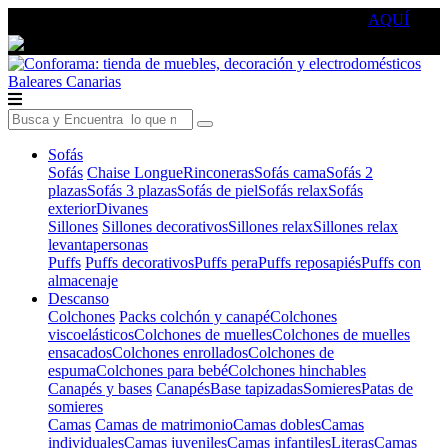
🔵Cambia tu electro con
-10% EXTRA
de descuento ☑️
AQUÍ
Baleares
Canarias
Sofás
Sofás
Chaise Longue
Rinconeras
Sofás cama
Sofás 2
plazas
Sofás 3 plazas
Sofás de piel
Sofás relax
Sofás
exterior
Divanes
Sillones
Sillones decorativos
Sillones relax
Sillones relax
levantapersonas
Puffs
Puffs decorativos
Puffs pera
Puffs reposapiés
Puffs con
almacenaje
Descanso
Colchones
Packs colchón y canapé
Colchones
viscoelásticos
Colchones de muelles
Colchones de muelles
ensacados
Colchones enrollados
Colchones de
espuma
Colchones para bebé
Colchones hinchables
Canapés y bases
Canapés
Base tapizadas
Somieres
Patas de
somieres
Camas
Camas de matrimonio
Camas dobles
Camas
individuales
Camas juveniles
Camas infantiles
Literas
Camas