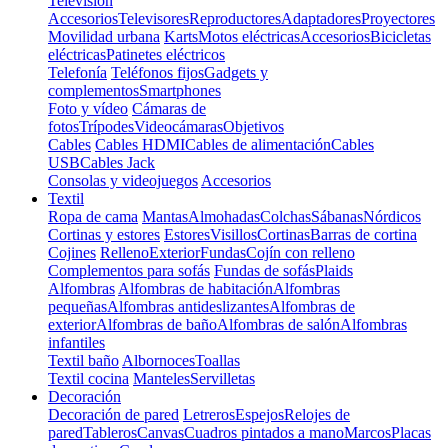
Televisión
Accesorios
Televisores
Reproductores
Adaptadores
Proyectores
Movilidad urbana
Karts
Motos eléctricas
Accesorios
Bicicletas
eléctricas
Patinetes eléctricos
Telefonía
Teléfonos fijos
Gadgets y
complementos
Smartphones
Foto y vídeo
Cámaras de
fotos
Trípodes
Videocámaras
Objetivos
Cables
Cables HDMI
Cables de alimentación
Cables
USB
Cables Jack
Consolas y videojuegos
Accesorios
Textil
Ropa de cama
Mantas
Almohadas
Colchas
Sábanas
Nórdicos
Cortinas y estores
Estores
Visillos
Cortinas
Barras de cortina
Cojines
Relleno
Exterior
Fundas
Cojín con relleno
Complementos para sofás
Fundas de sofás
Plaids
Alfombras
Alfombras de habitación
Alfombras
pequeñas
Alfombras antideslizantes
Alfombras de
exterior
Alfombras de baño
Alfombras de salón
Alfombras
infantiles
Textil baño
Albornoces
Toallas
Textil cocina
Manteles
Servilletas
Decoración
Decoración de pared
Letreros
Espejos
Relojes de
pared
Tableros
Canvas
Cuadros pintados a mano
Marcos
Placas