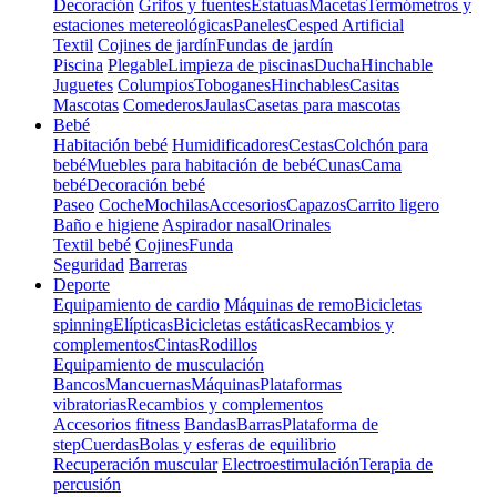
Decoración
Grifos y fuentes
Estatuas
Macetas
Termómetros y
estaciones metereológicas
Paneles
Cesped Artificial
Textil
Cojines de jardín
Fundas de jardín
Piscina
Plegable
Limpieza de piscinas
Ducha
Hinchable
Juguetes
Columpios
Toboganes
Hinchables
Casitas
Mascotas
Comederos
Jaulas
Casetas para mascotas
Bebé
Habitación bebé
Humidificadores
Cestas
Colchón para
bebé
Muebles para habitación de bebé
Cunas
Cama
bebé
Decoración bebé
Paseo
Coche
Mochilas
Accesorios
Capazos
Carrito ligero
Baño e higiene
Aspirador nasal
Orinales
Textil bebé
Cojines
Funda
Seguridad
Barreras
Deporte
Equipamiento de cardio
Máquinas de remo
Bicicletas
spinning
Elípticas
Bicicletas estáticas
Recambios y
complementos
Cintas
Rodillos
Equipamiento de musculación
Bancos
Mancuernas
Máquinas
Plataformas
vibratorias
Recambios y complementos
Accesorios fitness
Bandas
Barras
Plataforma de
step
Cuerdas
Bolas y esferas de equilibrio
Recuperación muscular
Electroestimulación
Terapia de
percusión