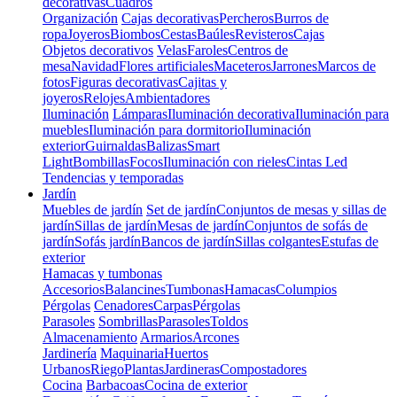
decorativas
Cuadros
Organización
Cajas decorativas
Percheros
Burros de
ropa
Joyeros
Biombos
Cestas
Baúles
Revisteros
Cajas
Objetos decorativos
Velas
Faroles
Centros de
mesa
Navidad
Flores artificiales
Maceteros
Jarrones
Marcos de
fotos
Figuras decorativas
Cajitas y
joyeros
Relojes
Ambientadores
Iluminación
Lámparas
Iluminación decorativa
Iluminación para
muebles
Iluminación para dormitorio
Iluminación
exterior
Guirnaldas
Balizas
Smart
Light
Bombillas
Focos
Iluminación con rieles
Cintas Led
Tendencias y temporadas
Jardín
Muebles de jardín
Set de jardín
Conjuntos de mesas y sillas de
jardín
Sillas de jardín
Mesas de jardín
Conjuntos de sofás de
jardín
Sofás jardín
Bancos de jardín
Sillas colgantes
Estufas de
exterior
Hamacas y tumbonas
Accesorios
Balancines
Tumbonas
Hamacas
Columpios
Pérgolas
Cenadores
Carpas
Pérgolas
Parasoles
Sombrillas
Parasoles
Toldos
Almacenamiento
Armarios
Arcones
Jardinería
Maquinaria
Huertos
Urbanos
Riego
Plantas
Jardineras
Compostadores
Cocina
Barbacoas
Cocina de exterior