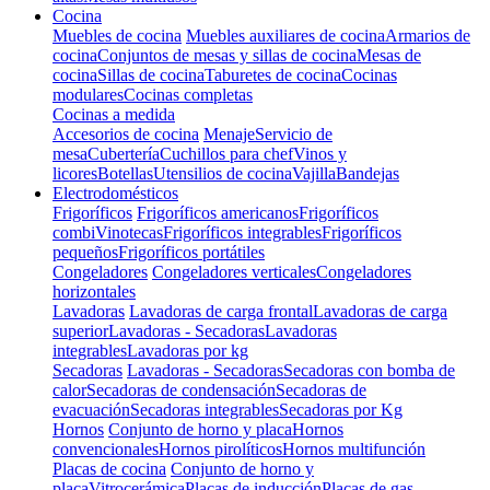
Cocina
Muebles de cocina
Muebles auxiliares de cocina
Armarios de
cocina
Conjuntos de mesas y sillas de cocina
Mesas de
cocina
Sillas de cocina
Taburetes de cocina
Cocinas
modulares
Cocinas completas
Cocinas a medida
Accesorios de cocina
Menaje
Servicio de
mesa
Cubertería
Cuchillos para chef
Vinos y
licores
Botellas
Utensilios de cocina
Vajilla
Bandejas
Electrodomésticos
Frigoríficos
Frigoríficos americanos
Frigoríficos
combi
Vinotecas
Frigoríficos integrables
Frigoríficos
pequeños
Frigoríficos portátiles
Congeladores
Congeladores verticales
Congeladores
horizontales
Lavadoras
Lavadoras de carga frontal
Lavadoras de carga
superior
Lavadoras - Secadoras
Lavadoras
integrables
Lavadoras por kg
Secadoras
Lavadoras - Secadoras
Secadoras con bomba de
calor
Secadoras de condensación
Secadoras de
evacuación
Secadoras integrables
Secadoras por Kg
Hornos
Conjunto de horno y placa
Hornos
convencionales
Hornos pirolíticos
Hornos multifunción
Placas de cocina
Conjunto de horno y
placa
Vitrocerámica
Placas de inducción
Placas de gas