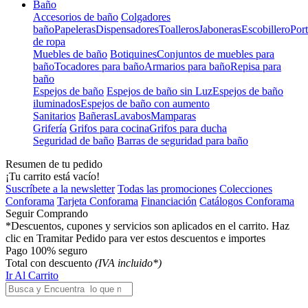
Baño
Accesorios de baño
Colgadores
baño
Papeleras
Dispensadores
Toalleros
Jaboneras
Escobillero
Port
de ropa
Muebles de baño
Botiquines
Conjuntos de muebles para
baño
Tocadores para baño
Armarios para baño
Repisa para
baño
Espejos de baño
Espejos de baño sin Luz
Espejos de baño
iluminados
Espejos de baño con aumento
Sanitarios
Bañeras
Lavabos
Mamparas
Grifería
Grifos para cocina
Grifos para ducha
Seguridad de baño
Barras de seguridad para baño
Resumen de tu pedido
¡Tu carrito está vacío!
Suscríbete a la newsletter
Todas las promociones
Colecciones
Conforama
Tarjeta Conforama
Financiación
Catálogos Conforama
Seguir Comprando
*Descuentos, cupones y servicios son aplicados en el carrito. Haz
clic en Tramitar Pedido para ver estos descuentos e importes
Pago 100% seguro
Total con descuento
(IVA incluido*)
Ir Al Carrito