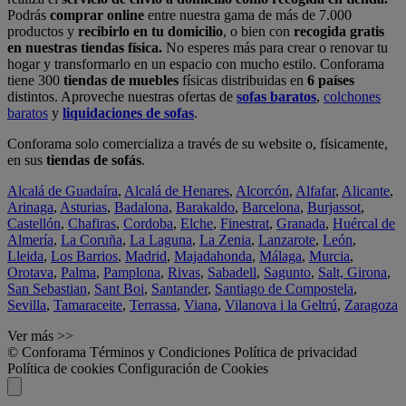
Podrás
comprar online
entre nuestra gama de más de 7.000
productos y
recibirlo en tu domicilio
, o bien con
recogida gratis
en nuestras tiendas física.
No esperes más para crear o renovar tu
hogar y transformarlo en un espacio con mucho estilo. Conforama
tiene 300
tiendas de muebles
físicas distribuidas en
6 países
distintos. Aproveche nuestras ofertas de
sofas baratos
,
colchones
baratos
y
liquidaciones de sofas
.
Conforama solo comercializa a través de su website o, físicamente,
en sus
tiendas de sofás
.
Alcalá de Guadaíra
,
Alcalá de Henares
,
Alcorcón
,
Alfafar
,
Alicante
,
Arinaga
,
Asturias
,
Badalona
,
Barakaldo
,
Barcelona
,
Burjassot
,
Castellón
,
Chafiras
,
Cordoba
,
Elche
,
Finestrat
,
Granada
,
Huércal de
Almería
,
La Coruña
,
La Laguna
,
La Zenia
,
Lanzarote
,
León
,
Lleida
,
Los Barrios
,
Madrid
,
Majadahonda
,
Málaga
,
Murcia
,
Orotava
,
Palma
,
Pamplona
,
Rivas
,
Sabadell
,
Sagunto
,
Salt, Girona
,
San Sebastian
,
Sant Boi
,
Santander
,
Santiago de Compostela
,
Sevilla
,
Tamaraceite
,
Terrassa
,
Viana
,
Vilanova i la Geltrú
,
Zaragoza
Ver más >>
© Conforama
Términos y Condiciones
Política de privacidad
Política de cookies
Configuración de Cookies