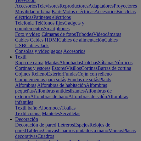
Televisión
Accesorios
Televisores
Reproductores
Adaptadores
Proyectores
Movilidad urbana
Karts
Motos eléctricas
Accesorios
Bicicletas
eléctricas
Patinetes eléctricos
Telefonía
Teléfonos fijos
Gadgets y
complementos
Smartphones
Foto y vídeo
Cámaras de fotos
Trípodes
Videocámaras
Cables
Cables HDMI
Cables de alimentación
Cables
USB
Cables Jack
Consolas y videojuegos
Accesorios
Textil
Ropa de cama
Mantas
Almohadas
Colchas
Sábanas
Nórdicos
Cortinas y estores
Estores
Visillos
Cortinas
Barras de cortina
Cojines
Relleno
Exterior
Fundas
Cojín con relleno
Complementos para sofás
Fundas de sofás
Plaids
Alfombras
Alfombras de habitación
Alfombras
pequeñas
Alfombras antideslizantes
Alfombras de
exterior
Alfombras de baño
Alfombras de salón
Alfombras
infantiles
Textil baño
Albornoces
Toallas
Textil cocina
Manteles
Servilletas
Decoración
Decoración de pared
Letreros
Espejos
Relojes de
pared
Tableros
Canvas
Cuadros pintados a mano
Marcos
Placas
decorativas
Cuadros