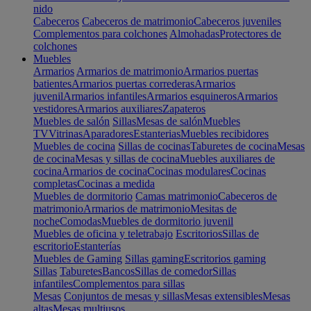
nido
Cabeceros
Cabeceros de matrimonio
Cabeceros juveniles
Complementos para colchones
Almohadas
Protectores de
colchones
Muebles
Armarios
Armarios de matrimonio
Armarios puertas
batientes
Armarios puertas correderas
Armarios
juvenil
Armarios infantiles
Armarios esquineros
Armarios
vestidores
Armarios auxiliares
Zapateros
Muebles de salón
Sillas
Mesas de salón
Muebles
TV
Vitrinas
Aparadores
Estanterias
Muebles recibidores
Muebles de cocina
Sillas de cocinas
Taburetes de cocina
Mesas
de cocina
Mesas y sillas de cocina
Muebles auxiliares de
cocina
Armarios de cocina
Cocinas modulares
Cocinas
completas
Cocinas a medida
Muebles de dormitorio
Camas matrimonio
Cabeceros de
matrimonio
Armarios de matrimonio
Mesitas de
noche
Comodas
Muebles de dormitorio juvenil
Muebles de oficina y teletrabajo
Escritorios
Sillas de
escritorio
Estanterías
Muebles de Gaming
Sillas gaming
Escritorios gaming
Sillas
Taburetes
Bancos
Sillas de comedor
Sillas
infantiles
Complementos para sillas
Mesas
Conjuntos de mesas y sillas
Mesas extensibles
Mesas
altas
Mesas multiusos