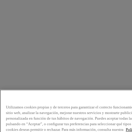
Utilizamos cookies propias y de terceros para garantizar el correcto funcionami
sitio web, analizar la navegación, mejorar nuestros servicios y mostrarte public
personalizada en función de tus hábitos de navegación. Puedes aceptar todas la
pulsando en “Aceptar”, o configurar tus preferencias para seleccionar qué tipos
cookies deseas permitir o rechazar. Para más información, consulta nuestra
Pol