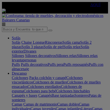
🔵Cambia tu electro con
-10% EXTRA
de descuento ☑️
AQUÍ
Baleares
Canarias
Sofás
Sofás
Chaise Longue
Rinconeras
Sofás cama
Sofás 2
plazas
Sofás 3 plazas
Sofás de piel
Sofás relax
Sofás
exterior
Divanes
Sillones
Sillones decorativos
Sillones relax
Sillones relax
levantapersonas
Puffs
Puffs decorativos
Puffs pera
Puffs reposapiés
Puffs con
almacenaje
Descanso
Colchones
Packs colchón y canapé
Colchones
viscoelásticos
Colchones de muelles
Colchones de muelles
ensacados
Colchones enrollados
Colchones de
espuma
Colchones para bebé
Colchones hinchables
Canapés y bases
Canapés
Base tapizadas
Somieres
Patas de
somieres
Camas
Camas de matrimonio
Camas dobles
Camas
individuales
Camas juveniles
Camas infantiles
Literas
Camas