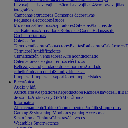
Lavavajillas
Lavavajillas 60cm
Lavavajillas 45cm
Lavavajillas
integrables
Campanas extractoras
Campanas decorativas
Pequeños electrodomésticos
Microondas
Freidoras
Aspiradores
Cafeteras
Planchas de
asar
Batidoras
Amasadores
Robots de Cocina
Balanzas de
Cocina
Tostadoras
Calefacción
Termoventiladores
Convectores
Estufas
Radiadores
Calefactores
D
Térmicos
Humidificadores
Climatización
Ventiladores
Aire acondicionado
Calentadores de agua
Termos eléctricos
Belleza y salud
Cuidado de los hombres
Cuidado
cabello
Cuidado dental
Salud y bienestar
Limpieza
Limpieza a vapor
Robot limpiacristales
Electrónica
Audio y hifi
Auriculares
Adaptadores
Reproductores
Radios
Altavoces
Hifi
Bar
de sonido
Audio car y GPS
Micrófonos
Informática
Almacenamiento
Tablets
Complementos
Portátiles
Impresoras
Gaming & streaming
Monitores gaming
Accesorios
Smart home
Timbres
Cámaras
Altavoces
Wearables
Smartwatches