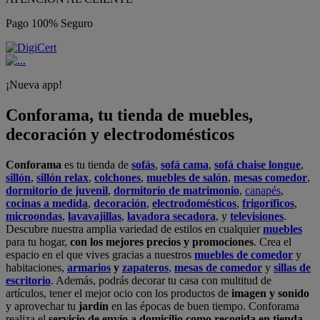
Pago 100% Seguro
¡Nueva app!
Conforama, tu tienda de muebles,
decoración y electrodomésticos
Conforama
es tu tienda de
sofás
,
sofá cama
,
sofá chaise longue
,
sillón
,
sillón relax
,
colchones
,
muebles de salón
,
mesas comedor
,
dormitorio de juvenil
,
dormitorio de matrimonio
,
canapés
,
cocinas a medida
,
decoración
,
electrodomésticos
,
frigoríficos
,
microondas
,
lavavajillas
,
lavadora secadora
, y
televisiones
.
Descubre nuestra amplia variedad de estilos en cualquier
muebles
para tu hogar,
con los mejores precios y promociones
. Crea el
espacio en el que vives gracias a nuestros
muebles de comedor
y
habitaciones,
armarios
y
zapateros
,
mesas de comedor
y
sillas de
escritorio
. Además, podrás decorar tu casa con multitud de
artículos, tener el mejor ocio con los productos de
imagen y sonido
y aprovechar tu
jardín
en las épocas de buen tiempo. Conforama
realiza el
servicio de envío a domicilio como recogida en tienda.