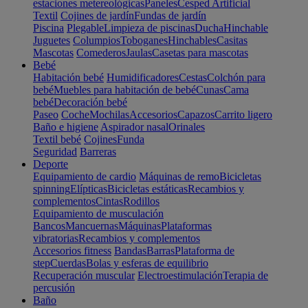
estaciones metereológicas
Paneles
Cesped Artificial
Textil
Cojines de jardín
Fundas de jardín
Piscina
Plegable
Limpieza de piscinas
Ducha
Hinchable
Juguetes
Columpios
Toboganes
Hinchables
Casitas
Mascotas
Comederos
Jaulas
Casetas para mascotas
Bebé
Habitación bebé
Humidificadores
Cestas
Colchón para
bebé
Muebles para habitación de bebé
Cunas
Cama
bebé
Decoración bebé
Paseo
Coche
Mochilas
Accesorios
Capazos
Carrito ligero
Baño e higiene
Aspirador nasal
Orinales
Textil bebé
Cojines
Funda
Seguridad
Barreras
Deporte
Equipamiento de cardio
Máquinas de remo
Bicicletas
spinning
Elípticas
Bicicletas estáticas
Recambios y
complementos
Cintas
Rodillos
Equipamiento de musculación
Bancos
Mancuernas
Máquinas
Plataformas
vibratorias
Recambios y complementos
Accesorios fitness
Bandas
Barras
Plataforma de
step
Cuerdas
Bolas y esferas de equilibrio
Recuperación muscular
Electroestimulación
Terapia de
percusión
Baño