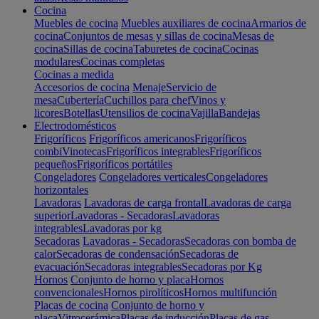
Cocina
Muebles de cocina
Muebles auxiliares de cocina
Armarios de
cocina
Conjuntos de mesas y sillas de cocina
Mesas de
cocina
Sillas de cocina
Taburetes de cocina
Cocinas
modulares
Cocinas completas
Cocinas a medida
Accesorios de cocina
Menaje
Servicio de
mesa
Cubertería
Cuchillos para chef
Vinos y
licores
Botellas
Utensilios de cocina
Vajilla
Bandejas
Electrodomésticos
Frigoríficos
Frigoríficos americanos
Frigoríficos
combi
Vinotecas
Frigoríficos integrables
Frigoríficos
pequeños
Frigoríficos portátiles
Congeladores
Congeladores verticales
Congeladores
horizontales
Lavadoras
Lavadoras de carga frontal
Lavadoras de carga
superior
Lavadoras - Secadoras
Lavadoras
integrables
Lavadoras por kg
Secadoras
Lavadoras - Secadoras
Secadoras con bomba de
calor
Secadoras de condensación
Secadoras de
evacuación
Secadoras integrables
Secadoras por Kg
Hornos
Conjunto de horno y placa
Hornos
convencionales
Hornos pirolíticos
Hornos multifunción
Placas de cocina
Conjunto de horno y
placa
Vitrocerámica
Placas de inducción
Placas de gas