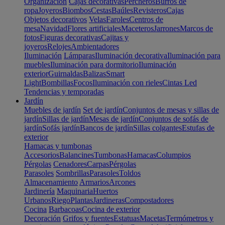
Organización
Cajas decorativas
Percheros
Burros de
ropa
Joyeros
Biombos
Cestas
Baúles
Revisteros
Cajas
Objetos decorativos
Velas
Faroles
Centros de
mesa
Navidad
Flores artificiales
Maceteros
Jarrones
Marcos de
fotos
Figuras decorativas
Cajitas y
joyeros
Relojes
Ambientadores
Iluminación
Lámparas
Iluminación decorativa
Iluminación para
muebles
Iluminación para dormitorio
Iluminación
exterior
Guirnaldas
Balizas
Smart
Light
Bombillas
Focos
Iluminación con rieles
Cintas Led
Tendencias y temporadas
Jardín
Muebles de jardín
Set de jardín
Conjuntos de mesas y sillas de
jardín
Sillas de jardín
Mesas de jardín
Conjuntos de sofás de
jardín
Sofás jardín
Bancos de jardín
Sillas colgantes
Estufas de
exterior
Hamacas y tumbonas
Accesorios
Balancines
Tumbonas
Hamacas
Columpios
Pérgolas
Cenadores
Carpas
Pérgolas
Parasoles
Sombrillas
Parasoles
Toldos
Almacenamiento
Armarios
Arcones
Jardinería
Maquinaria
Huertos
Urbanos
Riego
Plantas
Jardineras
Compostadores
Cocina
Barbacoas
Cocina de exterior
Decoración
Grifos y fuentes
Estatuas
Macetas
Termómetros y