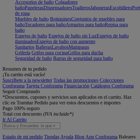
Accesorios de baño
Colgadores
baño
Papeleras
Dispensadores
Toalleros
Jaboneras
Escobillero
Port
de ropa
Muebles de baño
Botiquines
Conjuntos de muebles para
baño
Tocadores para baño
Armarios para baño
Repisa para
baño
Espejos de baño
Espejos de baño sin Luz
Espejos de baño
iluminados
Espejos de baño con aumento
Sanitarios
Bañeras
Lavabos
Mamparas
Grifería
Grifos para cocina
Grifos para ducha
Seguridad de baño
Barras de seguridad para baño
Resumen de tu pedido
¡Tu carrito está vacío!
Suscríbete a la newsletter
Todas las promociones
Colecciones
Conforama
Tarjeta Conforama
Financiación
Catálogos Conforama
Seguir Comprando
*Descuentos, cupones y servicios son aplicados en el carrito. Haz
clic en Tramitar Pedido para ver estos descuentos e importes
Pago 100% seguro
Total con descuento
(IVA incluido*)
Ir Al Carrito
Estado de mi pedido
Tiendas
Ayuda
Blog
App Conforama
Baleares