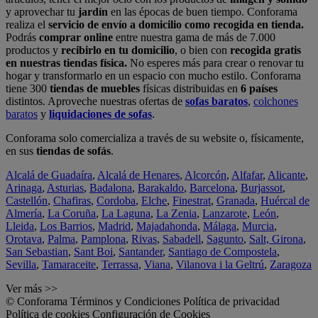
y aprovechar tu
jardín
en las épocas de buen tiempo. Conforama
realiza el
servicio de envío a domicilio como recogida en tienda.
Podrás
comprar online
entre nuestra gama de más de 7.000
productos y
recibirlo en tu domicilio
, o bien con
recogida gratis
en nuestras tiendas física.
No esperes más para crear o renovar tu
hogar y transformarlo en un espacio con mucho estilo. Conforama
tiene 300
tiendas de muebles
físicas distribuidas en
6 países
distintos. Aproveche nuestras ofertas de
sofas baratos
,
colchones
baratos
y
liquidaciones de sofas
.
Conforama solo comercializa a través de su website o, físicamente,
en sus
tiendas de sofás
.
Alcalá de Guadaíra
,
Alcalá de Henares
,
Alcorcón
,
Alfafar
,
Alicante
,
Arinaga
,
Asturias
,
Badalona
,
Barakaldo
,
Barcelona
,
Burjassot
,
Castellón
,
Chafiras
,
Cordoba
,
Elche
,
Finestrat
,
Granada
,
Huércal de
Almería
,
La Coruña
,
La Laguna
,
La Zenia
,
Lanzarote
,
León
,
Lleida
,
Los Barrios
,
Madrid
,
Majadahonda
,
Málaga
,
Murcia
,
Orotava
,
Palma
,
Pamplona
,
Rivas
,
Sabadell
,
Sagunto
,
Salt, Girona
,
San Sebastian
,
Sant Boi
,
Santander
,
Santiago de Compostela
,
Sevilla
,
Tamaraceite
,
Terrassa
,
Viana
,
Vilanova i la Geltrú
,
Zaragoza
Ver más >>
© Conforama
Términos y Condiciones
Política de privacidad
Política de cookies
Configuración de Cookies