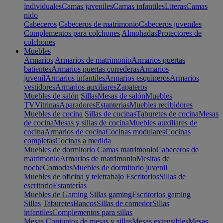
individuales
Camas juveniles
Camas infantiles
Literas
Camas
nido
Cabeceros
Cabeceros de matrimonio
Cabeceros juveniles
Complementos para colchones
Almohadas
Protectores de
colchones
Muebles
Armarios
Armarios de matrimonio
Armarios puertas
batientes
Armarios puertas correderas
Armarios
juvenil
Armarios infantiles
Armarios esquineros
Armarios
vestidores
Armarios auxiliares
Zapateros
Muebles de salón
Sillas
Mesas de salón
Muebles
TV
Vitrinas
Aparadores
Estanterias
Muebles recibidores
Muebles de cocina
Sillas de cocinas
Taburetes de cocina
Mesas
de cocina
Mesas y sillas de cocina
Muebles auxiliares de
cocina
Armarios de cocina
Cocinas modulares
Cocinas
completas
Cocinas a medida
Muebles de dormitorio
Camas matrimonio
Cabeceros de
matrimonio
Armarios de matrimonio
Mesitas de
noche
Comodas
Muebles de dormitorio juvenil
Muebles de oficina y teletrabajo
Escritorios
Sillas de
escritorio
Estanterías
Muebles de Gaming
Sillas gaming
Escritorios gaming
Sillas
Taburetes
Bancos
Sillas de comedor
Sillas
infantiles
Complementos para sillas
Mesas
Conjuntos de mesas y sillas
Mesas extensibles
Mesas