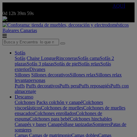
🔵Cambia tu electro con
-10% EXTRA
de descuento ☑️
AQUÍ
0d
12h
39m
59s
Baleares
Canarias
Sofás
Sofás
Chaise Longue
Rinconeras
Sofás cama
Sofás 2
plazas
Sofás 3 plazas
Sofás de piel
Sofás relax
Sofás
exterior
Divanes
Sillones
Sillones decorativos
Sillones relax
Sillones relax
levantapersonas
Puffs
Puffs decorativos
Puffs pera
Puffs reposapiés
Puffs con
almacenaje
Descanso
Colchones
Packs colchón y canapé
Colchones
viscoelásticos
Colchones de muelles
Colchones de muelles
ensacados
Colchones enrollados
Colchones de
espuma
Colchones para bebé
Colchones hinchables
Canapés y bases
Canapés
Base tapizadas
Somieres
Patas de
somieres
Camas
Camas de matrimonio
Camas dobles
Camas