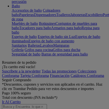
percusión
Baño
Accesorios de baño
Colgadores
baño
Papeleras
Dispensadores
Toalleros
Jaboneras
Escobillero
Port
de ropa
Muebles de baño
Botiquines
Conjuntos de muebles para
baño
Tocadores para baño
Armarios para baño
Repisa para
baño
Espejos de baño
Espejos de baño sin Luz
Espejos de baño
iluminados
Espejos de baño con aumento
Sanitarios
Bañeras
Lavabos
Mamparas
Grifería
Grifos para cocina
Grifos para ducha
Seguridad de baño
Barras de seguridad para baño
Resumen de tu pedido
¡Tu carrito está vacío!
Suscríbete a la newsletter
Todas las promociones
Colecciones
Conforama
Tarjeta Conforama
Financiación
Catálogos Conforama
Seguir Comprando
*Descuentos, cupones y servicios son aplicados en el carrito. Haz
clic en Tramitar Pedido para ver estos descuentos e importes
Pago 100% seguro
Total con descuento
(IVA incluido*)
Ir Al Carrito