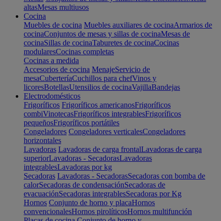
altas
Mesas multiusos
Cocina
Muebles de cocina
Muebles auxiliares de cocina
Armarios de
cocina
Conjuntos de mesas y sillas de cocina
Mesas de
cocina
Sillas de cocina
Taburetes de cocina
Cocinas
modulares
Cocinas completas
Cocinas a medida
Accesorios de cocina
Menaje
Servicio de
mesa
Cubertería
Cuchillos para chef
Vinos y
licores
Botellas
Utensilios de cocina
Vajilla
Bandejas
Electrodomésticos
Frigoríficos
Frigoríficos americanos
Frigoríficos
combi
Vinotecas
Frigoríficos integrables
Frigoríficos
pequeños
Frigoríficos portátiles
Congeladores
Congeladores verticales
Congeladores
horizontales
Lavadoras
Lavadoras de carga frontal
Lavadoras de carga
superior
Lavadoras - Secadoras
Lavadoras
integrables
Lavadoras por kg
Secadoras
Lavadoras - Secadoras
Secadoras con bomba de
calor
Secadoras de condensación
Secadoras de
evacuación
Secadoras integrables
Secadoras por Kg
Hornos
Conjunto de horno y placa
Hornos
convencionales
Hornos pirolíticos
Hornos multifunción
Placas de cocina
Conjunto de horno y