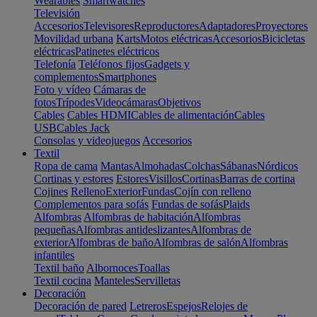
Wearables
Smartwatches
Televisión
Accesorios
Televisores
Reproductores
Adaptadores
Proyectores
Movilidad urbana
Karts
Motos eléctricas
Accesorios
Bicicletas
eléctricas
Patinetes eléctricos
Telefonía
Teléfonos fijos
Gadgets y
complementos
Smartphones
Foto y vídeo
Cámaras de
fotos
Trípodes
Videocámaras
Objetivos
Cables
Cables HDMI
Cables de alimentación
Cables
USB
Cables Jack
Consolas y videojuegos
Accesorios
Textil
Ropa de cama
Mantas
Almohadas
Colchas
Sábanas
Nórdicos
Cortinas y estores
Estores
Visillos
Cortinas
Barras de cortina
Cojines
Relleno
Exterior
Fundas
Cojín con relleno
Complementos para sofás
Fundas de sofás
Plaids
Alfombras
Alfombras de habitación
Alfombras
pequeñas
Alfombras antideslizantes
Alfombras de
exterior
Alfombras de baño
Alfombras de salón
Alfombras
infantiles
Textil baño
Albornoces
Toallas
Textil cocina
Manteles
Servilletas
Decoración
Decoración de pared
Letreros
Espejos
Relojes de