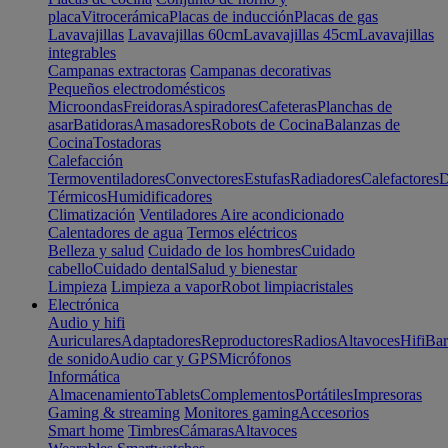
placa
Vitrocerámica
Placas de inducción
Placas de gas
Lavavajillas
Lavavajillas 60cm
Lavavajillas 45cm
Lavavajillas
integrables
Campanas extractoras
Campanas decorativas
Pequeños electrodomésticos
Microondas
Freidoras
Aspiradores
Cafeteras
Planchas de
asar
Batidoras
Amasadores
Robots de Cocina
Balanzas de
Cocina
Tostadoras
Calefacción
Termoventiladores
Convectores
Estufas
Radiadores
Calefactores
D
Térmicos
Humidificadores
Climatización
Ventiladores
Aire acondicionado
Calentadores de agua
Termos eléctricos
Belleza y salud
Cuidado de los hombres
Cuidado
cabello
Cuidado dental
Salud y bienestar
Limpieza
Limpieza a vapor
Robot limpiacristales
Electrónica
Audio y hifi
Auriculares
Adaptadores
Reproductores
Radios
Altavoces
Hifi
Bar
de sonido
Audio car y GPS
Micrófonos
Informática
Almacenamiento
Tablets
Complementos
Portátiles
Impresoras
Gaming & streaming
Monitores gaming
Accesorios
Smart home
Timbres
Cámaras
Altavoces