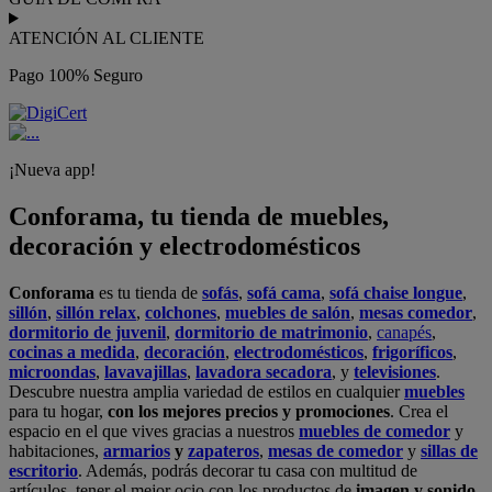
ATENCIÓN AL CLIENTE
Pago 100% Seguro
¡Nueva app!
Conforama, tu tienda de muebles,
decoración y electrodomésticos
Conforama
es tu tienda de
sofás
,
sofá cama
,
sofá chaise longue
,
sillón
,
sillón relax
,
colchones
,
muebles de salón
,
mesas comedor
,
dormitorio de juvenil
,
dormitorio de matrimonio
,
canapés
,
cocinas a medida
,
decoración
,
electrodomésticos
,
frigoríficos
,
microondas
,
lavavajillas
,
lavadora secadora
, y
televisiones
.
Descubre nuestra amplia variedad de estilos en cualquier
muebles
para tu hogar,
con los mejores precios y promociones
. Crea el
espacio en el que vives gracias a nuestros
muebles de comedor
y
habitaciones,
armarios
y
zapateros
,
mesas de comedor
y
sillas de
escritorio
. Además, podrás decorar tu casa con multitud de
artículos, tener el mejor ocio con los productos de
imagen y sonido