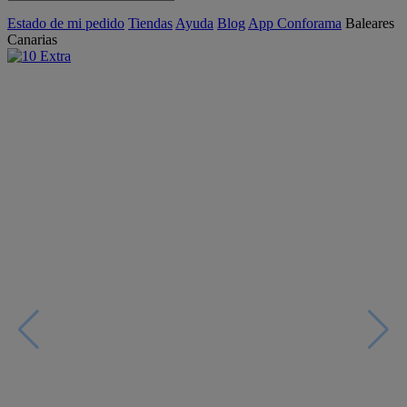
Estado de mi pedido
Tiendas
Ayuda
Blog
App Conforama
Baleares
Canarias