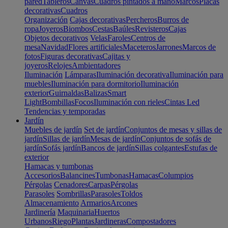
pared
Tableros
Canvas
Cuadros pintados a mano
Marcos
Placas
decorativas
Cuadros
Organización
Cajas decorativas
Percheros
Burros de
ropa
Joyeros
Biombos
Cestas
Baúles
Revisteros
Cajas
Objetos decorativos
Velas
Faroles
Centros de
mesa
Navidad
Flores artificiales
Maceteros
Jarrones
Marcos de
fotos
Figuras decorativas
Cajitas y
joyeros
Relojes
Ambientadores
Iluminación
Lámparas
Iluminación decorativa
Iluminación para
muebles
Iluminación para dormitorio
Iluminación
exterior
Guirnaldas
Balizas
Smart
Light
Bombillas
Focos
Iluminación con rieles
Cintas Led
Tendencias y temporadas
Jardín
Muebles de jardín
Set de jardín
Conjuntos de mesas y sillas de
jardín
Sillas de jardín
Mesas de jardín
Conjuntos de sofás de
jardín
Sofás jardín
Bancos de jardín
Sillas colgantes
Estufas de
exterior
Hamacas y tumbonas
Accesorios
Balancines
Tumbonas
Hamacas
Columpios
Pérgolas
Cenadores
Carpas
Pérgolas
Parasoles
Sombrillas
Parasoles
Toldos
Almacenamiento
Armarios
Arcones
Jardinería
Maquinaria
Huertos
Urbanos
Riego
Plantas
Jardineras
Compostadores