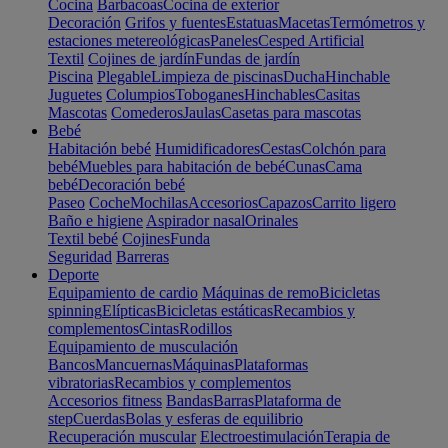
Cocina
Barbacoas
Cocina de exterior
Decoración
Grifos y fuentes
Estatuas
Macetas
Termómetros y
estaciones metereológicas
Paneles
Cesped Artificial
Textil
Cojines de jardín
Fundas de jardín
Piscina
Plegable
Limpieza de piscinas
Ducha
Hinchable
Juguetes
Columpios
Toboganes
Hinchables
Casitas
Mascotas
Comederos
Jaulas
Casetas para mascotas
Bebé
Habitación bebé
Humidificadores
Cestas
Colchón para
bebé
Muebles para habitación de bebé
Cunas
Cama
bebé
Decoración bebé
Paseo
Coche
Mochilas
Accesorios
Capazos
Carrito ligero
Baño e higiene
Aspirador nasal
Orinales
Textil bebé
Cojines
Funda
Seguridad
Barreras
Deporte
Equipamiento de cardio
Máquinas de remo
Bicicletas
spinning
Elípticas
Bicicletas estáticas
Recambios y
complementos
Cintas
Rodillos
Equipamiento de musculación
Bancos
Mancuernas
Máquinas
Plataformas
vibratorias
Recambios y complementos
Accesorios fitness
Bandas
Barras
Plataforma de
step
Cuerdas
Bolas y esferas de equilibrio
Recuperación muscular
Electroestimulación
Terapia de