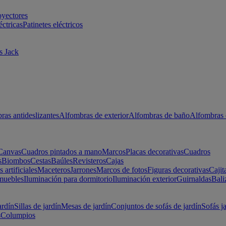
oyectores
éctricas
Patinetes eléctricos
s Jack
ras antideslizantes
Alfombras de exterior
Alfombras de baño
Alfombras 
Canvas
Cuadros pintados a mano
Marcos
Placas decorativas
Cuadros
s
Biombos
Cestas
Baúles
Revisteros
Cajas
s artificiales
Maceteros
Jarrones
Marcos de fotos
Figuras decorativas
Cajit
muebles
Iluminación para dormitorio
Iluminación exterior
Guirnaldas
Bali
ardín
Sillas de jardín
Mesas de jardín
Conjuntos de sofás de jardín
Sofás j
s
Columpios