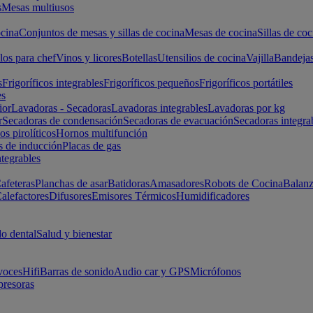
s
Mesas multiusos
cina
Conjuntos de mesas y sillas de cocina
Mesas de cocina
Sillas de coc
los para chef
Vinos y licores
Botellas
Utensilios de cocina
Vajilla
Bandeja
s
Frigoríficos integrables
Frigoríficos pequeños
Frigoríficos portátiles
es
ior
Lavadoras - Secadoras
Lavadoras integrables
Lavadoras por kg
r
Secadoras de condensación
Secadoras de evacuación
Secadoras integra
s pirolíticos
Hornos multifunción
s de inducción
Placas de gas
ntegrables
afeteras
Planchas de asar
Batidoras
Amasadores
Robots de Cocina
Balanz
alefactores
Difusores
Emisores Térmicos
Humidificadores
o dental
Salud y bienestar
voces
Hifi
Barras de sonido
Audio car y GPS
Micrófonos
presoras