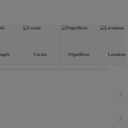
napés
Cocina
Frigoríficos
Lavadoras