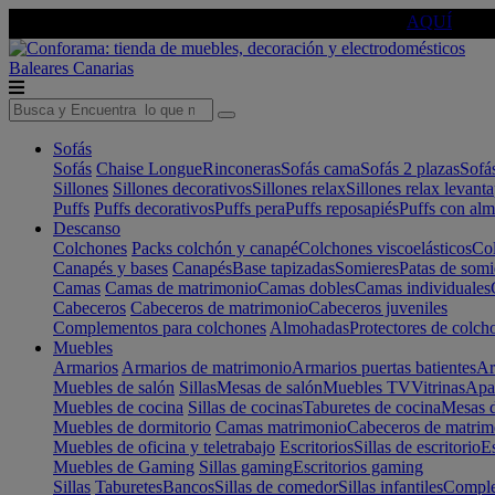
🔵Cambia tu electro con
-10% EXTRA
de descuento ☑️
AQUÍ
Baleares
Canarias
Sofás
Sofás
Chaise Longue
Rinconeras
Sofás cama
Sofás 2 plazas
Sofá
Sillones
Sillones decorativos
Sillones relax
Sillones relax levant
Puffs
Puffs decorativos
Puffs pera
Puffs reposapiés
Puffs con al
Descanso
Colchones
Packs colchón y canapé
Colchones viscoelásticos
Col
Canapés y bases
Canapés
Base tapizadas
Somieres
Patas de somi
Camas
Camas de matrimonio
Camas dobles
Camas individuales
Cabeceros
Cabeceros de matrimonio
Cabeceros juveniles
Complementos para colchones
Almohadas
Protectores de colch
Muebles
Armarios
Armarios de matrimonio
Armarios puertas batientes
Ar
Muebles de salón
Sillas
Mesas de salón
Muebles TV
Vitrinas
Apa
Muebles de cocina
Sillas de cocinas
Taburetes de cocina
Mesas d
Muebles de dormitorio
Camas matrimonio
Cabeceros de matrim
Muebles de oficina y teletrabajo
Escritorios
Sillas de escritorio
Es
Muebles de Gaming
Sillas gaming
Escritorios gaming
Sillas
Taburetes
Bancos
Sillas de comedor
Sillas infantiles
Complem