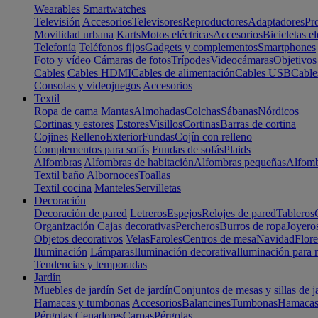
Wearables
Smartwatches
Televisión
Accesorios
Televisores
Reproductores
Adaptadores
Pr
Movilidad urbana
Karts
Motos eléctricas
Accesorios
Bicicletas el
Telefonía
Teléfonos fijos
Gadgets y complementos
Smartphones
Foto y vídeo
Cámaras de fotos
Trípodes
Videocámaras
Objetivos
Cables
Cables HDMI
Cables de alimentación
Cables USB
Cable
Consolas y videojuegos
Accesorios
Textil
Ropa de cama
Mantas
Almohadas
Colchas
Sábanas
Nórdicos
Cortinas y estores
Estores
Visillos
Cortinas
Barras de cortina
Cojines
Relleno
Exterior
Fundas
Cojín con relleno
Complementos para sofás
Fundas de sofás
Plaids
Alfombras
Alfombras de habitación
Alfombras pequeñas
Alfomb
Textil baño
Albornoces
Toallas
Textil cocina
Manteles
Servilletas
Decoración
Decoración de pared
Letreros
Espejos
Relojes de pared
Tableros
Organización
Cajas decorativas
Percheros
Burros de ropa
Joyero
Objetos decorativos
Velas
Faroles
Centros de mesa
Navidad
Flore
Iluminación
Lámparas
Iluminación decorativa
Iluminación para 
Tendencias y temporadas
Jardín
Muebles de jardín
Set de jardín
Conjuntos de mesas y sillas de j
Hamacas y tumbonas
Accesorios
Balancines
Tumbonas
Hamaca
Pérgolas
Cenadores
Carpas
Pérgolas