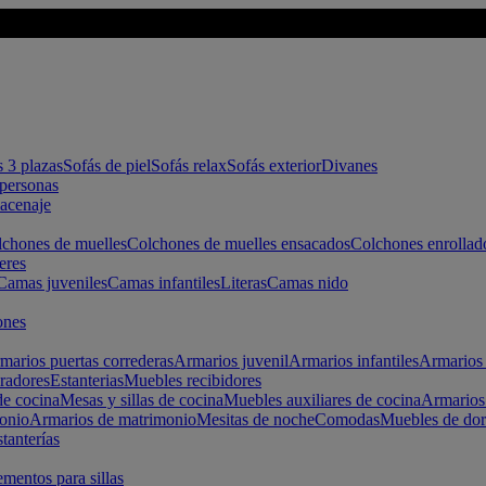
s 3 plazas
Sofás de piel
Sofás relax
Sofás exterior
Divanes
apersonas
macenaje
chones de muelles
Colchones de muelles ensacados
Colchones enrollad
eres
Camas juveniles
Camas infantiles
Literas
Camas nido
ones
marios puertas correderas
Armarios juvenil
Armarios infantiles
Armarios 
radores
Estanterias
Muebles recibidores
e cocina
Mesas y sillas de cocina
Muebles auxiliares de cocina
Armarios
onio
Armarios de matrimonio
Mesitas de noche
Comodas
Muebles de dor
tanterías
entos para sillas