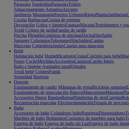
Parasoles
Sombrillas
Parasoles
Toldos
Almacenamiento
Armarios
Arcones
Jardinería
Maquinaria
Huertos Urbanos
Riego
Plantas
Jardineras
C
Cocina
Barbacoas
Cocina de exterior
Decoración
Grifos y fuentes
Estatuas
Macetas
Termómetros y est
Textil
Cojines de jardín
Fundas de jardín
Piscina
Plegable
Limpieza de piscinas
Ducha
Hinchable
Juguetes
Columpios
Toboganes
Hinchables
Casitas
Mascotas
Comederos
Jaulas
Casetas para mascotas
Bebé
Habitación bebé
Humidificadores
Cestas
Colchón para bebé
Mueb
Paseo
Coche
Mochilas
Accesorios
Capazos
Carrito ligero
Baño e higiene
Aspirador nasal
Orinales
Textil bebé
Cojines
Funda
Seguridad
Barreras
Deporte
Equipamiento de cardio
Máquinas de remo
Bicicletas spinning
E
Equipamiento de musculación
Bancos
Mancuernas
Máquinas
Pla
Accesorios fitness
Bandas
Barras
Plataforma de step
Cuerdas
Bola
Recuperación muscular
Electroestimulación
Terapia de percusi
Baño
Accesorios de baño
Colgadores baño
Papeleras
Dispensadores
To
Muebles de baño
Botiquines
Conjuntos de muebles para baño
To
Espejos de baño
Espejos de baño sin Luz
Espejos de baño ilum
Sanitarios
Bañeras
Lavabos
Mamparas