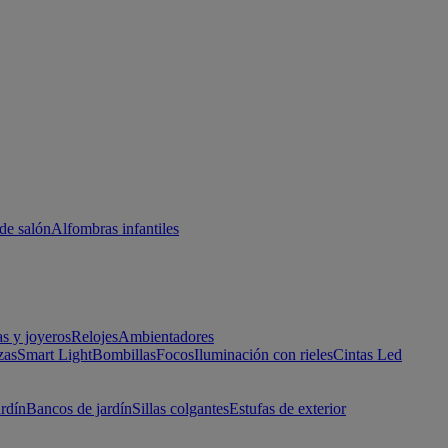
de salón
Alfombras infantiles
as y joyeros
Relojes
Ambientadores
zas
Smart Light
Bombillas
Focos
Iluminación con rieles
Cintas Led
ardín
Bancos de jardín
Sillas colgantes
Estufas de exterior