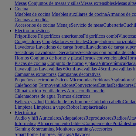
Mesas
Conjuntos de mesas y sillas
Mesas extensibles
Mesas alta
Cocina
Muebles de cocina
Muebles auxiliares de cocina
Armarios de co
Cocinas a medida
Accesorios de cocina
Menaje
Servicio de mesa
Cubertería
Cuchil
Electrodomésticos
Frigoríficos
Frigoríficos americanos
Frigoríficos combi
Vinoteca
Congeladores
Congeladores verticales
Congeladores horizontal
Lavadoras
Lavadoras de carga frontal
Lavadoras de carga super
Secadoras
Lavadoras - Secadoras
Secadoras con bomba de calo
Hornos
Conjunto de horno y placa
Hornos convencionales
Horno
Placas de cocina
Conjunto de horno y placa
Vitrocerámica
Placa
Lavavajillas
Lavavajillas 60cm
Lavavajillas 45cm
Lavavajillas i
Campanas extractoras
Campanas decorativas
Pequeños electrodomésticos
Microondas
Freidoras
Aspiradores
C
Calefacción
Termoventiladores
Convectores
Estufas
Radiadores
C
Climatización
Ventiladores
Aire acondicionado
Calentadores de agua
Termos eléctricos
Belleza y salud
Cuidado de los hombres
Cuidado cabello
Cuidad
Limpieza
Limpieza a vapor
Robot limpiacristales
Electrónica
Audio y hifi
Auriculares
Adaptadores
Reproductores
Radios
Alta
Informática
Almacenamiento
Tablets
Complementos
Portátiles
Im
Gaming & streaming
Monitores gaming
Accesorios
Smart home
Timbres
Cámaras
Altavoces