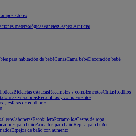
ompostadores
aciones metereológicas
Paneles
Cesped Artificial
les para habitación de bebé
Cunas
Cama bebé
Decoración bebé
lípticas
Bicicletas estáticas
Recambios y complementos
Cintas
Rodillos
taformas vibratorias
Recambios y complementos
s y esferas de equilibrio
ón
alleros
Jaboneras
Escobillero
Portarrollos
Cestas de ropa
cadores para baño
Armarios para baño
Repisa para baño
inados
Espejos de baño con aumento