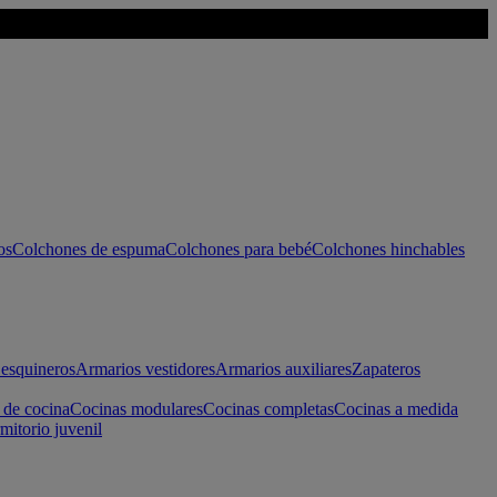
os
Colchones de espuma
Colchones para bebé
Colchones hinchables
esquineros
Armarios vestidores
Armarios auxiliares
Zapateros
 de cocina
Cocinas modulares
Cocinas completas
Cocinas a medida
mitorio juvenil