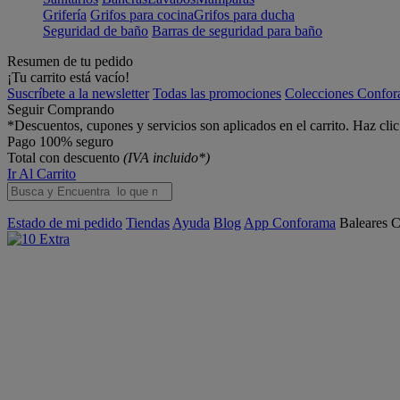
Grifería
Grifos para cocina
Grifos para ducha
Seguridad de baño
Barras de seguridad para baño
Resumen de tu pedido
¡Tu carrito está vacío!
Suscríbete a la newsletter
Todas las promociones
Colecciones Confo
Seguir Comprando
*Descuentos, cupones y servicios son aplicados en el carrito. Haz cli
Pago 100% seguro
Total con descuento
(IVA incluido*)
Ir Al Carrito
Estado de mi pedido
Tiendas
Ayuda
Blog
App Conforama
Baleares
C