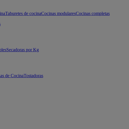
ina
Taburetes de cocina
Cocinas modulares
Cocinas completas
s
bles
Secadoras por Kg
as de Cocina
Tostadoras