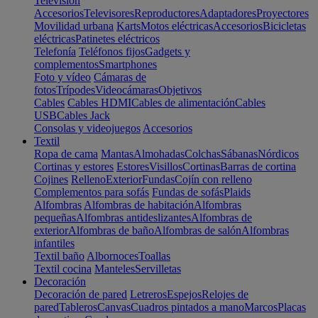
Televisión
Accesorios
Televisores
Reproductores
Adaptadores
Proyectores
Movilidad urbana
Karts
Motos eléctricas
Accesorios
Bicicletas
eléctricas
Patinetes eléctricos
Telefonía
Teléfonos fijos
Gadgets y
complementos
Smartphones
Foto y vídeo
Cámaras de
fotos
Trípodes
Videocámaras
Objetivos
Cables
Cables HDMI
Cables de alimentación
Cables
USB
Cables Jack
Consolas y videojuegos
Accesorios
Textil
Ropa de cama
Mantas
Almohadas
Colchas
Sábanas
Nórdicos
Cortinas y estores
Estores
Visillos
Cortinas
Barras de cortina
Cojines
Relleno
Exterior
Fundas
Cojín con relleno
Complementos para sofás
Fundas de sofás
Plaids
Alfombras
Alfombras de habitación
Alfombras
pequeñas
Alfombras antideslizantes
Alfombras de
exterior
Alfombras de baño
Alfombras de salón
Alfombras
infantiles
Textil baño
Albornoces
Toallas
Textil cocina
Manteles
Servilletas
Decoración
Decoración de pared
Letreros
Espejos
Relojes de
pared
Tableros
Canvas
Cuadros pintados a mano
Marcos
Placas