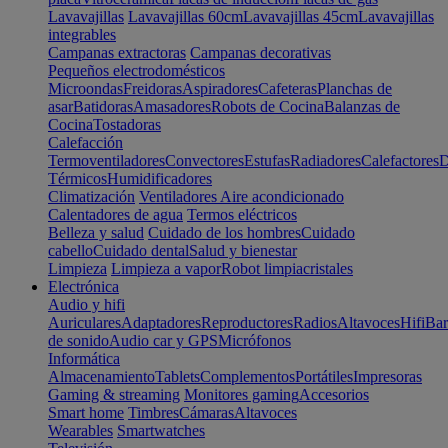
Lavavajillas
Lavavajillas 60cm
Lavavajillas 45cm
Lavavajillas
integrables
Campanas extractoras
Campanas decorativas
Pequeños electrodomésticos
Microondas
Freidoras
Aspiradores
Cafeteras
Planchas de
asar
Batidoras
Amasadores
Robots de Cocina
Balanzas de
Cocina
Tostadoras
Calefacción
Termoventiladores
Convectores
Estufas
Radiadores
Calefactores
D
Térmicos
Humidificadores
Climatización
Ventiladores
Aire acondicionado
Calentadores de agua
Termos eléctricos
Belleza y salud
Cuidado de los hombres
Cuidado
cabello
Cuidado dental
Salud y bienestar
Limpieza
Limpieza a vapor
Robot limpiacristales
Electrónica
Audio y hifi
Auriculares
Adaptadores
Reproductores
Radios
Altavoces
Hifi
Bar
de sonido
Audio car y GPS
Micrófonos
Informática
Almacenamiento
Tablets
Complementos
Portátiles
Impresoras
Gaming & streaming
Monitores gaming
Accesorios
Smart home
Timbres
Cámaras
Altavoces
Wearables
Smartwatches