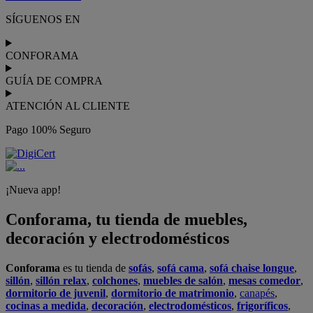
realiza el
servicio de envío a domicilio como recogida en tienda.
Podrás
comprar online
entre nuestra gama de más de 7.000
productos y
recibirlo en tu domicilio
, o bien con
recogida gratis
en nuestras tiendas física.
No esperes más para crear o renovar tu
hogar y transformarlo en un espacio con mucho estilo. Conforama
tiene 300
tiendas de muebles
físicas distribuidas en
6 países
distintos. Aproveche nuestras ofertas de
sofas baratos
,
colchones
baratos
y
liquidaciones de sofas
.
Conforama solo comercializa a través de su website o, físicamente,
en sus
tiendas de sofás
.
Alcalá de Guadaíra
,
Alcalá de Henares
,
Alcorcón
,
Alfafar
,
Alicante
,
Arinaga
,
Asturias
,
Badalona
,
Barakaldo
,
Barcelona
,
Burjassot
,
Castellón
,
Chafiras
,
Cordoba
,
Elche
,
Finestrat
,
Granada
,
Huércal de
Almería
,
La Coruña
,
La Laguna
,
La Zenia
,
Lanzarote
,
León
,
Lleida
,
Los Barrios
,
Madrid
,
Majadahonda
,
Málaga
,
Murcia
,
Orotava
,
Palma
,
Pamplona
,
Rivas
,
Sabadell
,
Sagunto
,
Salt, Girona
,
San Sebastian
,
Sant Boi
,
Santander
,
Santiago de Compostela
,
Sevilla
,
Tamaraceite
,
Terrassa
,
Viana
,
Vilanova i la Geltrú
,
Zaragoza
Ver más >>
© Conforama
Términos y Condiciones
Política de privacidad
Política de cookies
Configuración de Cookies