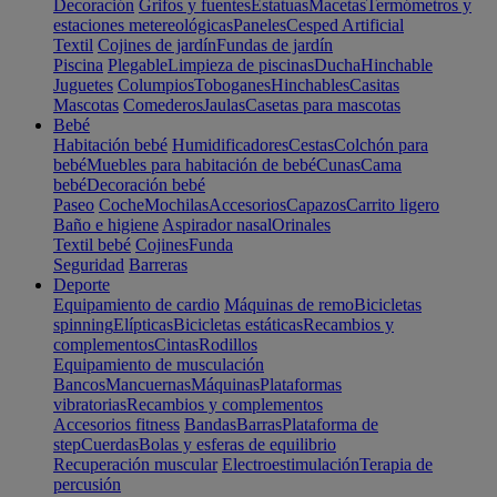
Decoración
Grifos y fuentes
Estatuas
Macetas
Termómetros y
estaciones metereológicas
Paneles
Cesped Artificial
Textil
Cojines de jardín
Fundas de jardín
Piscina
Plegable
Limpieza de piscinas
Ducha
Hinchable
Juguetes
Columpios
Toboganes
Hinchables
Casitas
Mascotas
Comederos
Jaulas
Casetas para mascotas
Bebé
Habitación bebé
Humidificadores
Cestas
Colchón para
bebé
Muebles para habitación de bebé
Cunas
Cama
bebé
Decoración bebé
Paseo
Coche
Mochilas
Accesorios
Capazos
Carrito ligero
Baño e higiene
Aspirador nasal
Orinales
Textil bebé
Cojines
Funda
Seguridad
Barreras
Deporte
Equipamiento de cardio
Máquinas de remo
Bicicletas
spinning
Elípticas
Bicicletas estáticas
Recambios y
complementos
Cintas
Rodillos
Equipamiento de musculación
Bancos
Mancuernas
Máquinas
Plataformas
vibratorias
Recambios y complementos
Accesorios fitness
Bandas
Barras
Plataforma de
step
Cuerdas
Bolas y esferas de equilibrio
Recuperación muscular
Electroestimulación
Terapia de
percusión