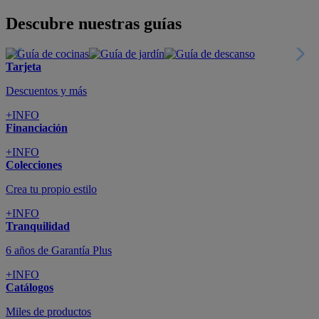
Todo en tu móvil
+INFO
Suscríbete
Cupón de dto. de 10€
+INFO
Tiendas de sofás y muebles
¡Encuentra la tuya!
+INFO
Tu cuenta
Promociones exclusivas
+INFO
El blog
Busca tu inspiración
+INFO
Grandes marcas de muebles, sofás,