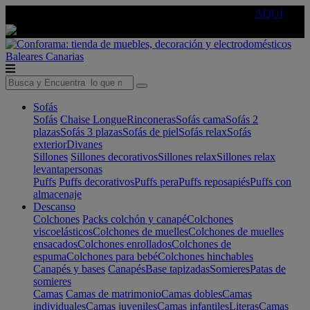
🔵Cambia tu electro con
-10% EXTRA
de descuento ☑️
AQUÍ
Baleares
Canarias
Sofás
Sofás
Chaise Longue
Rinconeras
Sofás cama
Sofás 2
plazas
Sofás 3 plazas
Sofás de piel
Sofás relax
Sofás
exterior
Divanes
Sillones
Sillones decorativos
Sillones relax
Sillones relax
levantapersonas
Puffs
Puffs decorativos
Puffs pera
Puffs reposapiés
Puffs con
almacenaje
Descanso
Colchones
Packs colchón y canapé
Colchones
viscoelásticos
Colchones de muelles
Colchones de muelles
ensacados
Colchones enrollados
Colchones de
espuma
Colchones para bebé
Colchones hinchables
Canapés y bases
Canapés
Base tapizadas
Somieres
Patas de
somieres
Camas
Camas de matrimonio
Camas dobles
Camas
individuales
Camas juveniles
Camas infantiles
Literas
Camas