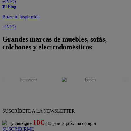
ATENCIÓN AL CLIENTE
Pago 100% Seguro
¡Nueva app!
Conforama, tu tienda de muebles,
decoración y electrodomésticos
Conforama
es tu tienda de
sofás
,
sofá cama
,
sofá chaise longue
,
sillón
,
sillón relax
,
colchones
,
muebles de salón
,
mesas comedor
,
dormitorio de juvenil
,
dormitorio de matrimonio
,
canapés
,
cocinas a medida
,
decoración
,
electrodomésticos
,
frigoríficos
,
microondas
,
lavavajillas
,
lavadora secadora
, y
televisiones
.
Descubre nuestra amplia variedad de estilos en cualquier
muebles
para tu hogar,
con los mejores precios y promociones
. Crea el
espacio en el que vives gracias a nuestros
muebles de comedor
y
habitaciones,
armarios
y
zapateros
,
mesas de comedor
y
sillas de
escritorio
. Además, podrás decorar tu casa con multitud de
artículos, tener el mejor ocio con los productos de
imagen y sonido
y aprovechar tu
jardín
en las épocas de buen tiempo. Conforama