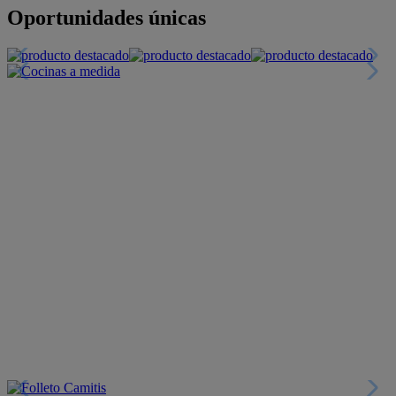
+INFO
Financiación
+INFO
Colecciones
Crea tu propio estilo
+INFO
Tranquilidad
6 años de Garantía Plus
+INFO
Catálogos
Miles de productos
+INFO
Por teléfono
Llámanos y compra
+INFO
Nueva app