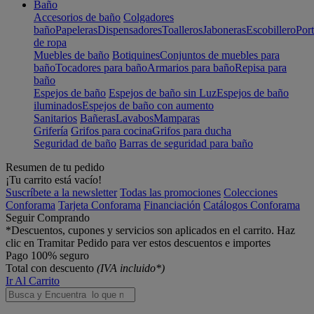
Baño
Accesorios de baño
Colgadores
baño
Papeleras
Dispensadores
Toalleros
Jaboneras
Escobillero
Port
de ropa
Muebles de baño
Botiquines
Conjuntos de muebles para
baño
Tocadores para baño
Armarios para baño
Repisa para
baño
Espejos de baño
Espejos de baño sin Luz
Espejos de baño
iluminados
Espejos de baño con aumento
Sanitarios
Bañeras
Lavabos
Mamparas
Grifería
Grifos para cocina
Grifos para ducha
Seguridad de baño
Barras de seguridad para baño
Resumen de tu pedido
¡Tu carrito está vacío!
Suscríbete a la newsletter
Todas las promociones
Colecciones
Conforama
Tarjeta Conforama
Financiación
Catálogos Conforama
Seguir Comprando
*Descuentos, cupones y servicios son aplicados en el carrito. Haz
clic en Tramitar Pedido para ver estos descuentos e importes
Pago 100% seguro
Total con descuento
(IVA incluido*)
Ir Al Carrito