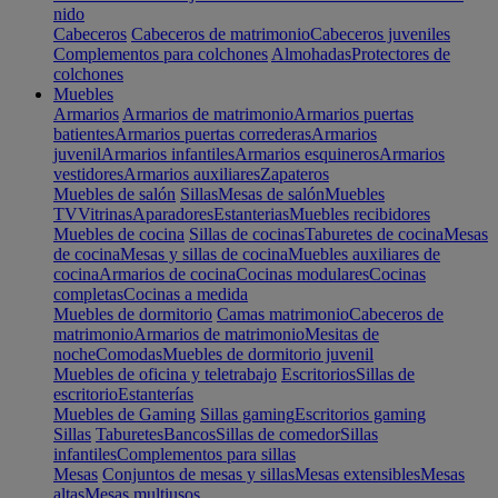
nido
Cabeceros
Cabeceros de matrimonio
Cabeceros juveniles
Complementos para colchones
Almohadas
Protectores de
colchones
Muebles
Armarios
Armarios de matrimonio
Armarios puertas
batientes
Armarios puertas correderas
Armarios
juvenil
Armarios infantiles
Armarios esquineros
Armarios
vestidores
Armarios auxiliares
Zapateros
Muebles de salón
Sillas
Mesas de salón
Muebles
TV
Vitrinas
Aparadores
Estanterias
Muebles recibidores
Muebles de cocina
Sillas de cocinas
Taburetes de cocina
Mesas
de cocina
Mesas y sillas de cocina
Muebles auxiliares de
cocina
Armarios de cocina
Cocinas modulares
Cocinas
completas
Cocinas a medida
Muebles de dormitorio
Camas matrimonio
Cabeceros de
matrimonio
Armarios de matrimonio
Mesitas de
noche
Comodas
Muebles de dormitorio juvenil
Muebles de oficina y teletrabajo
Escritorios
Sillas de
escritorio
Estanterías
Muebles de Gaming
Sillas gaming
Escritorios gaming
Sillas
Taburetes
Bancos
Sillas de comedor
Sillas
infantiles
Complementos para sillas
Mesas
Conjuntos de mesas y sillas
Mesas extensibles
Mesas
altas
Mesas multiusos