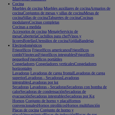
Cocina
Muebles de cocina
Muebles auxiliares de cocina
Armarios de
cocina
Conjuntos de mesas y sillas de cocina
Mesas de
cocina
Sillas de cocina
Taburetes de cocina
Cocinas
modulares
Cocinas completas
Cocinas a medida
Accesorios de cocina
Menaje
Servicio de
mesa
Cubertería
Cuchillos para chef
Vinos y
licores
Botellas
Utensilios de cocina
Vajilla
Bandejas
Electrodomésticos
Frigoríficos
Frigoríficos americanos
Frigoríficos
combi
Vinotecas
Frigoríficos integrables
Frigoríficos
pequeños
Frigoríficos portátiles
Congeladores
Congeladores verticales
Congeladores
horizontales
Lavadoras
Lavadoras de carga frontal
Lavadoras de carga
superior
Lavadoras - Secadoras
Lavadoras
integrables
Lavadoras por kg
Secadoras
Lavadoras - Secadoras
Secadoras con bomba de
calor
Secadoras de condensación
Secadoras de
evacuación
Secadoras integrables
Secadoras por Kg
Hornos
Conjunto de horno y placa
Hornos
convencionales
Hornos pirolíticos
Hornos multifunción
Placas de cocina
Conjunto de horno y
placa
Vitrocerámica
Placas de inducción
Placas de gas