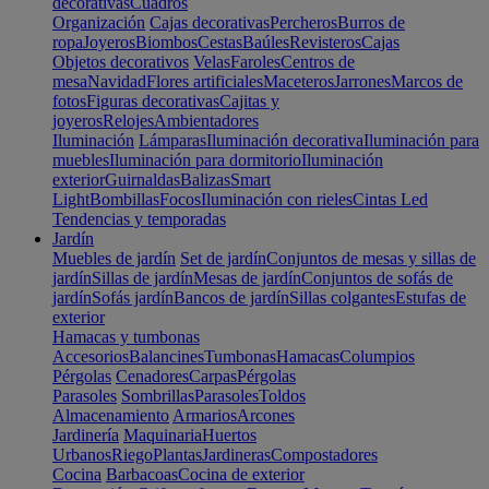
decorativas
Cuadros
Organización
Cajas decorativas
Percheros
Burros de
ropa
Joyeros
Biombos
Cestas
Baúles
Revisteros
Cajas
Objetos decorativos
Velas
Faroles
Centros de
mesa
Navidad
Flores artificiales
Maceteros
Jarrones
Marcos de
fotos
Figuras decorativas
Cajitas y
joyeros
Relojes
Ambientadores
Iluminación
Lámparas
Iluminación decorativa
Iluminación para
muebles
Iluminación para dormitorio
Iluminación
exterior
Guirnaldas
Balizas
Smart
Light
Bombillas
Focos
Iluminación con rieles
Cintas Led
Tendencias y temporadas
Jardín
Muebles de jardín
Set de jardín
Conjuntos de mesas y sillas de
jardín
Sillas de jardín
Mesas de jardín
Conjuntos de sofás de
jardín
Sofás jardín
Bancos de jardín
Sillas colgantes
Estufas de
exterior
Hamacas y tumbonas
Accesorios
Balancines
Tumbonas
Hamacas
Columpios
Pérgolas
Cenadores
Carpas
Pérgolas
Parasoles
Sombrillas
Parasoles
Toldos
Almacenamiento
Armarios
Arcones
Jardinería
Maquinaria
Huertos
Urbanos
Riego
Plantas
Jardineras
Compostadores
Cocina
Barbacoas
Cocina de exterior