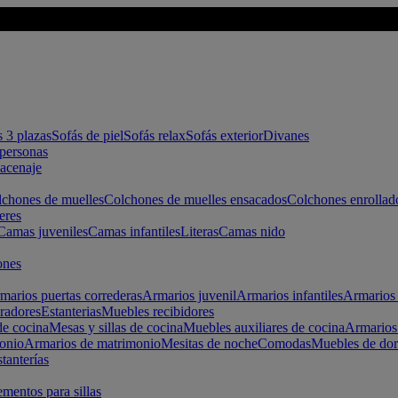
s 3 plazas
Sofás de piel
Sofás relax
Sofás exterior
Divanes
apersonas
macenaje
chones de muelles
Colchones de muelles ensacados
Colchones enrollad
eres
Camas juveniles
Camas infantiles
Literas
Camas nido
ones
marios puertas correderas
Armarios juvenil
Armarios infantiles
Armarios 
radores
Estanterias
Muebles recibidores
e cocina
Mesas y sillas de cocina
Muebles auxiliares de cocina
Armarios
onio
Armarios de matrimonio
Mesitas de noche
Comodas
Muebles de dor
tanterías
entos para sillas