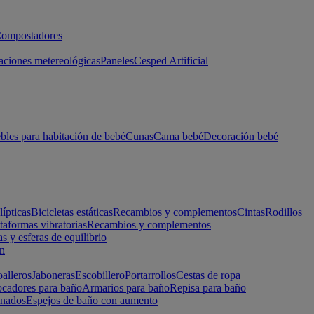
ompostadores
aciones metereológicas
Paneles
Cesped Artificial
les para habitación de bebé
Cunas
Cama bebé
Decoración bebé
lípticas
Bicicletas estáticas
Recambios y complementos
Cintas
Rodillos
taformas vibratorias
Recambios y complementos
s y esferas de equilibrio
ón
alleros
Jaboneras
Escobillero
Portarrollos
Cestas de ropa
cadores para baño
Armarios para baño
Repisa para baño
inados
Espejos de baño con aumento