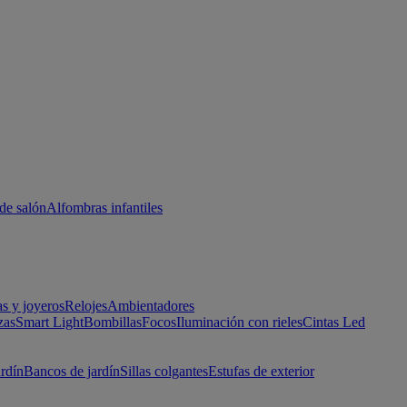
de salón
Alfombras infantiles
as y joyeros
Relojes
Ambientadores
zas
Smart Light
Bombillas
Focos
Iluminación con rieles
Cintas Led
ardín
Bancos de jardín
Sillas colgantes
Estufas de exterior