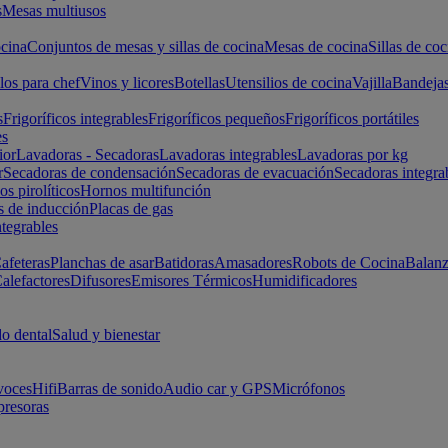
s
Mesas multiusos
cina
Conjuntos de mesas y sillas de cocina
Mesas de cocina
Sillas de coc
los para chef
Vinos y licores
Botellas
Utensilios de cocina
Vajilla
Bandeja
s
Frigoríficos integrables
Frigoríficos pequeños
Frigoríficos portátiles
es
ior
Lavadoras - Secadoras
Lavadoras integrables
Lavadoras por kg
r
Secadoras de condensación
Secadoras de evacuación
Secadoras integra
s pirolíticos
Hornos multifunción
s de inducción
Placas de gas
ntegrables
afeteras
Planchas de asar
Batidoras
Amasadores
Robots de Cocina
Balanz
alefactores
Difusores
Emisores Térmicos
Humidificadores
o dental
Salud y bienestar
voces
Hifi
Barras de sonido
Audio car y GPS
Micrófonos
presoras