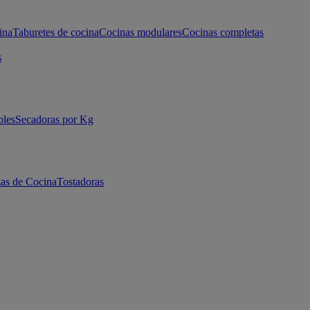
ina
Taburetes de cocina
Cocinas modulares
Cocinas completas
s
bles
Secadoras por Kg
as de Cocina
Tostadoras