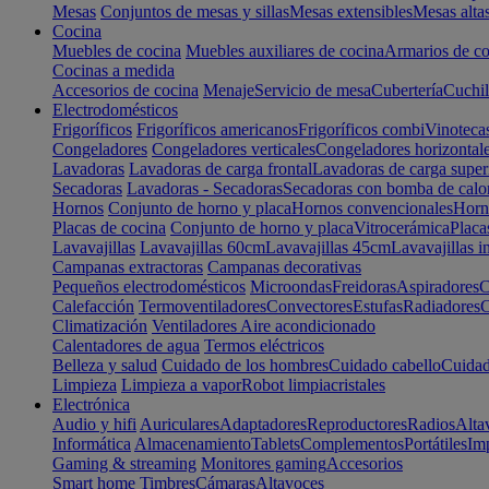
Mesas
Conjuntos de mesas y sillas
Mesas extensibles
Mesas alta
Cocina
Muebles de cocina
Muebles auxiliares de cocina
Armarios de co
Cocinas a medida
Accesorios de cocina
Menaje
Servicio de mesa
Cubertería
Cuchil
Electrodomésticos
Frigoríficos
Frigoríficos americanos
Frigoríficos combi
Vinoteca
Congeladores
Congeladores verticales
Congeladores horizontal
Lavadoras
Lavadoras de carga frontal
Lavadoras de carga super
Secadoras
Lavadoras - Secadoras
Secadoras con bomba de calo
Hornos
Conjunto de horno y placa
Hornos convencionales
Horno
Placas de cocina
Conjunto de horno y placa
Vitrocerámica
Placa
Lavavajillas
Lavavajillas 60cm
Lavavajillas 45cm
Lavavajillas i
Campanas extractoras
Campanas decorativas
Pequeños electrodomésticos
Microondas
Freidoras
Aspiradores
C
Calefacción
Termoventiladores
Convectores
Estufas
Radiadores
C
Climatización
Ventiladores
Aire acondicionado
Calentadores de agua
Termos eléctricos
Belleza y salud
Cuidado de los hombres
Cuidado cabello
Cuidad
Limpieza
Limpieza a vapor
Robot limpiacristales
Electrónica
Audio y hifi
Auriculares
Adaptadores
Reproductores
Radios
Alta
Informática
Almacenamiento
Tablets
Complementos
Portátiles
Im
Gaming & streaming
Monitores gaming
Accesorios
Smart home
Timbres
Cámaras
Altavoces