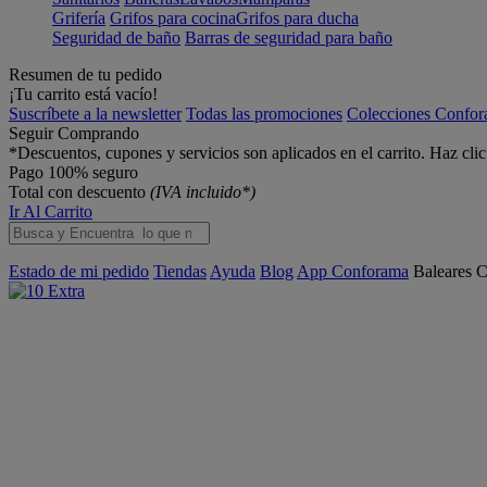
Grifería
Grifos para cocina
Grifos para ducha
Seguridad de baño
Barras de seguridad para baño
Resumen de tu pedido
¡Tu carrito está vacío!
Suscríbete a la newsletter
Todas las promociones
Colecciones Confo
Seguir Comprando
*Descuentos, cupones y servicios son aplicados en el carrito. Haz cli
Pago 100% seguro
Total con descuento
(IVA incluido*)
Ir Al Carrito
Estado de mi pedido
Tiendas
Ayuda
Blog
App Conforama
Baleares
C