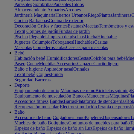
Parasoles
Sombrillas
Parasoles
Toldos
Almacenamiento
Armarios
Arcones
Jardinería
Maquinaria
Huertos Urbanos
Riego
Plantas
Jardineras
C
Cocina
Barbacoas
Cocina de exterior
Decoración
Grifos y fuentes
Estatuas
Macetas
Termómetros y est
Textil
Cojines de jardín
Fundas de jardín
Piscina
Plegable
Limpieza de piscinas
Ducha
Hinchable
Juguetes
Columpios
Toboganes
Hinchables
Casitas
Mascotas
Comederos
Jaulas
Casetas para mascotas
Bebé
Habitación bebé
Humidificadores
Cestas
Colchón para bebé
Mueb
Paseo
Coche
Mochilas
Accesorios
Capazos
Carrito ligero
Baño e higiene
Aspirador nasal
Orinales
Textil bebé
Cojines
Funda
Seguridad
Barreras
Deporte
Equipamiento de cardio
Máquinas de remo
Bicicletas spinning
E
Equipamiento de musculación
Bancos
Mancuernas
Máquinas
Pla
Accesorios fitness
Bandas
Barras
Plataforma de step
Cuerdas
Bola
Recuperación muscular
Electroestimulación
Terapia de percusi
Baño
Accesorios de baño
Colgadores baño
Papeleras
Dispensadores
To
Muebles de baño
Botiquines
Conjuntos de muebles para baño
To
Espejos de baño
Espejos de baño sin Luz
Espejos de baño ilum
Sanitarios
Bañeras
Lavabos
Mamparas