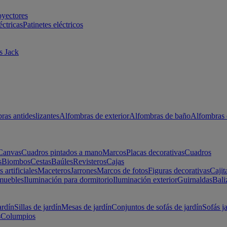
oyectores
éctricas
Patinetes eléctricos
s Jack
ras antideslizantes
Alfombras de exterior
Alfombras de baño
Alfombras 
Canvas
Cuadros pintados a mano
Marcos
Placas decorativas
Cuadros
s
Biombos
Cestas
Baúles
Revisteros
Cajas
s artificiales
Maceteros
Jarrones
Marcos de fotos
Figuras decorativas
Cajit
muebles
Iluminación para dormitorio
Iluminación exterior
Guirnaldas
Bali
ardín
Sillas de jardín
Mesas de jardín
Conjuntos de sofás de jardín
Sofás j
s
Columpios