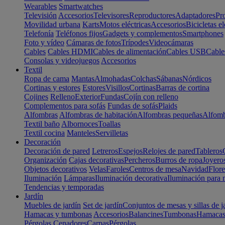
Wearables
Smartwatches
Televisión
Accesorios
Televisores
Reproductores
Adaptadores
Pr
Movilidad urbana
Karts
Motos eléctricas
Accesorios
Bicicletas el
Telefonía
Teléfonos fijos
Gadgets y complementos
Smartphones
Foto y vídeo
Cámaras de fotos
Trípodes
Videocámaras
Cables
Cables HDMI
Cables de alimentación
Cables USB
Cable
Consolas y videojuegos
Accesorios
Textil
Ropa de cama
Mantas
Almohadas
Colchas
Sábanas
Nórdicos
Cortinas y estores
Estores
Visillos
Cortinas
Barras de cortina
Cojines
Relleno
Exterior
Fundas
Cojín con relleno
Complementos para sofás
Fundas de sofás
Plaids
Alfombras
Alfombras de habitación
Alfombras pequeñas
Alfomb
Textil baño
Albornoces
Toallas
Textil cocina
Manteles
Servilletas
Decoración
Decoración de pared
Letreros
Espejos
Relojes de pared
Tableros
Organización
Cajas decorativas
Percheros
Burros de ropa
Joyero
Objetos decorativos
Velas
Faroles
Centros de mesa
Navidad
Flore
Iluminación
Lámparas
Iluminación decorativa
Iluminación para 
Tendencias y temporadas
Jardín
Muebles de jardín
Set de jardín
Conjuntos de mesas y sillas de j
Hamacas y tumbonas
Accesorios
Balancines
Tumbonas
Hamaca
Pérgolas
Cenadores
Carpas
Pérgolas