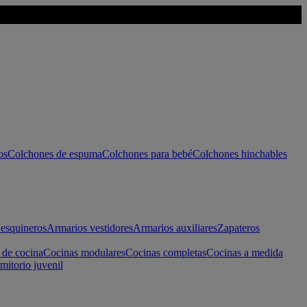
os
Colchones de espuma
Colchones para bebé
Colchones hinchables
esquineros
Armarios vestidores
Armarios auxiliares
Zapateros
 de cocina
Cocinas modulares
Cocinas completas
Cocinas a medida
mitorio juvenil