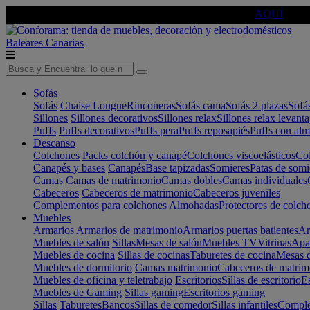
🔵Cambia tu electro con
-10% EXTRA
de descuento ☑️
AQUÍ
Baleares
Canarias
Sofás
Sofás
Chaise Longue
Rinconeras
Sofás cama
Sofás 2 plazas
Sofá
Sillones
Sillones decorativos
Sillones relax
Sillones relax levant
Puffs
Puffs decorativos
Puffs pera
Puffs reposapiés
Puffs con al
Descanso
Colchones
Packs colchón y canapé
Colchones viscoelásticos
Col
Canapés y bases
Canapés
Base tapizadas
Somieres
Patas de somi
Camas
Camas de matrimonio
Camas dobles
Camas individuales
Cabeceros
Cabeceros de matrimonio
Cabeceros juveniles
Complementos para colchones
Almohadas
Protectores de colch
Muebles
Armarios
Armarios de matrimonio
Armarios puertas batientes
Ar
Muebles de salón
Sillas
Mesas de salón
Muebles TV
Vitrinas
Apa
Muebles de cocina
Sillas de cocinas
Taburetes de cocina
Mesas d
Muebles de dormitorio
Camas matrimonio
Cabeceros de matrim
Muebles de oficina y teletrabajo
Escritorios
Sillas de escritorio
Es
Muebles de Gaming
Sillas gaming
Escritorios gaming
Sillas
Taburetes
Bancos
Sillas de comedor
Sillas infantiles
Complem