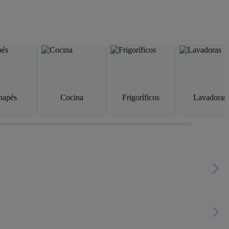
napés
Cocina
Frigoríficos
Lavadoras