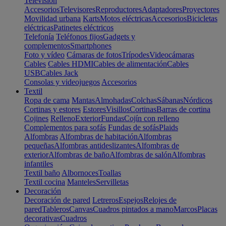
Televisión
Accesorios
Televisores
Reproductores
Adaptadores
Proyectores
Movilidad urbana
Karts
Motos eléctricas
Accesorios
Bicicletas
eléctricas
Patinetes eléctricos
Telefonía
Teléfonos fijos
Gadgets y
complementos
Smartphones
Foto y vídeo
Cámaras de fotos
Trípodes
Videocámaras
Cables
Cables HDMI
Cables de alimentación
Cables
USB
Cables Jack
Consolas y videojuegos
Accesorios
Textil
Ropa de cama
Mantas
Almohadas
Colchas
Sábanas
Nórdicos
Cortinas y estores
Estores
Visillos
Cortinas
Barras de cortina
Cojines
Relleno
Exterior
Fundas
Cojín con relleno
Complementos para sofás
Fundas de sofás
Plaids
Alfombras
Alfombras de habitación
Alfombras
pequeñas
Alfombras antideslizantes
Alfombras de
exterior
Alfombras de baño
Alfombras de salón
Alfombras
infantiles
Textil baño
Albornoces
Toallas
Textil cocina
Manteles
Servilletas
Decoración
Decoración de pared
Letreros
Espejos
Relojes de
pared
Tableros
Canvas
Cuadros pintados a mano
Marcos
Placas
decorativas
Cuadros