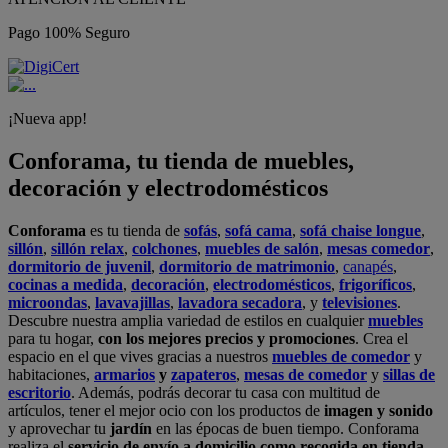
Pago 100% Seguro
¡Nueva app!
Conforama, tu tienda de muebles,
decoración y electrodomésticos
Conforama
es tu tienda de
sofás
,
sofá cama
,
sofá chaise longue
,
sillón
,
sillón relax
,
colchones
,
muebles de salón
,
mesas comedor
,
dormitorio de juvenil
,
dormitorio de matrimonio
,
canapés
,
cocinas a medida
,
decoración
,
electrodomésticos
,
frigoríficos
,
microondas
,
lavavajillas
,
lavadora secadora
, y
televisiones
.
Descubre nuestra amplia variedad de estilos en cualquier
muebles
para tu hogar,
con los mejores precios y promociones
. Crea el
espacio en el que vives gracias a nuestros
muebles de comedor
y
habitaciones,
armarios
y
zapateros
,
mesas de comedor
y
sillas de
escritorio
. Además, podrás decorar tu casa con multitud de
artículos, tener el mejor ocio con los productos de
imagen y sonido
y aprovechar tu
jardín
en las épocas de buen tiempo. Conforama
realiza el
servicio de envío a domicilio como recogida en tienda.