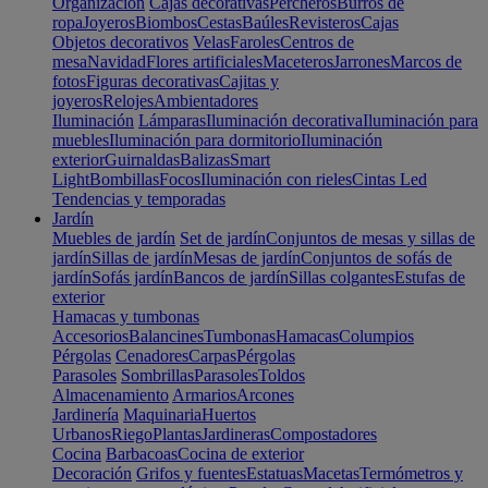
Organización
Cajas decorativas
Percheros
Burros de
ropa
Joyeros
Biombos
Cestas
Baúles
Revisteros
Cajas
Objetos decorativos
Velas
Faroles
Centros de
mesa
Navidad
Flores artificiales
Maceteros
Jarrones
Marcos de
fotos
Figuras decorativas
Cajitas y
joyeros
Relojes
Ambientadores
Iluminación
Lámparas
Iluminación decorativa
Iluminación para
muebles
Iluminación para dormitorio
Iluminación
exterior
Guirnaldas
Balizas
Smart
Light
Bombillas
Focos
Iluminación con rieles
Cintas Led
Tendencias y temporadas
Jardín
Muebles de jardín
Set de jardín
Conjuntos de mesas y sillas de
jardín
Sillas de jardín
Mesas de jardín
Conjuntos de sofás de
jardín
Sofás jardín
Bancos de jardín
Sillas colgantes
Estufas de
exterior
Hamacas y tumbonas
Accesorios
Balancines
Tumbonas
Hamacas
Columpios
Pérgolas
Cenadores
Carpas
Pérgolas
Parasoles
Sombrillas
Parasoles
Toldos
Almacenamiento
Armarios
Arcones
Jardinería
Maquinaria
Huertos
Urbanos
Riego
Plantas
Jardineras
Compostadores
Cocina
Barbacoas
Cocina de exterior
Decoración
Grifos y fuentes
Estatuas
Macetas
Termómetros y