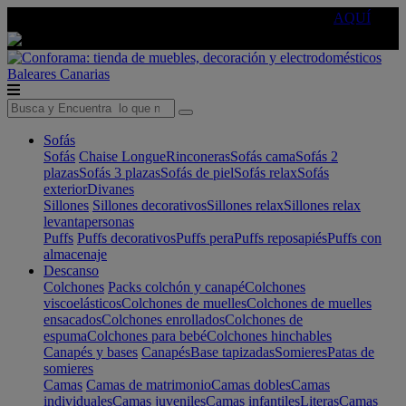
🔵Cambia tu electro con
-10% EXTRA
de descuento ☑️
AQUÍ
Baleares
Canarias
Sofás
Sofás
Chaise Longue
Rinconeras
Sofás cama
Sofás 2
plazas
Sofás 3 plazas
Sofás de piel
Sofás relax
Sofás
exterior
Divanes
Sillones
Sillones decorativos
Sillones relax
Sillones relax
levantapersonas
Puffs
Puffs decorativos
Puffs pera
Puffs reposapiés
Puffs con
almacenaje
Descanso
Colchones
Packs colchón y canapé
Colchones
viscoelásticos
Colchones de muelles
Colchones de muelles
ensacados
Colchones enrollados
Colchones de
espuma
Colchones para bebé
Colchones hinchables
Canapés y bases
Canapés
Base tapizadas
Somieres
Patas de
somieres
Camas
Camas de matrimonio
Camas dobles
Camas
individuales
Camas juveniles
Camas infantiles
Literas
Camas