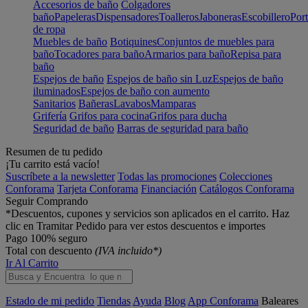
Accesorios de baño
Colgadores
baño
Papeleras
Dispensadores
Toalleros
Jaboneras
Escobillero
Port
de ropa
Muebles de baño
Botiquines
Conjuntos de muebles para
baño
Tocadores para baño
Armarios para baño
Repisa para
baño
Espejos de baño
Espejos de baño sin Luz
Espejos de baño
iluminados
Espejos de baño con aumento
Sanitarios
Bañeras
Lavabos
Mamparas
Grifería
Grifos para cocina
Grifos para ducha
Seguridad de baño
Barras de seguridad para baño
Resumen de tu pedido
¡Tu carrito está vacío!
Suscríbete a la newsletter
Todas las promociones
Colecciones
Conforama
Tarjeta Conforama
Financiación
Catálogos Conforama
Seguir Comprando
*Descuentos, cupones y servicios son aplicados en el carrito. Haz
clic en Tramitar Pedido para ver estos descuentos e importes
Pago 100% seguro
Total con descuento
(IVA incluido*)
Ir Al Carrito
Estado de mi pedido
Tiendas
Ayuda
Blog
App Conforama
Baleares