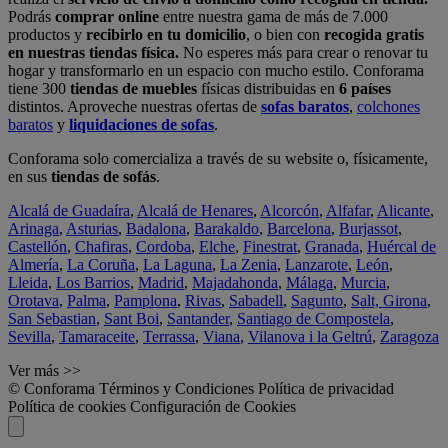
Podrás
comprar online
entre nuestra gama de más de 7.000
productos y
recibirlo en tu domicilio
, o bien con
recogida gratis
en nuestras tiendas física.
No esperes más para crear o renovar tu
hogar y transformarlo en un espacio con mucho estilo. Conforama
tiene 300
tiendas de muebles
físicas distribuidas en
6 países
distintos. Aproveche nuestras ofertas de
sofas baratos
,
colchones
baratos
y
liquidaciones de sofas
.
Conforama solo comercializa a través de su website o, físicamente,
en sus
tiendas de sofás
.
Alcalá de Guadaíra
,
Alcalá de Henares
,
Alcorcón
,
Alfafar
,
Alicante
,
Arinaga
,
Asturias
,
Badalona
,
Barakaldo
,
Barcelona
,
Burjassot
,
Castellón
,
Chafiras
,
Cordoba
,
Elche
,
Finestrat
,
Granada
,
Huércal de
Almería
,
La Coruña
,
La Laguna
,
La Zenia
,
Lanzarote
,
León
,
Lleida
,
Los Barrios
,
Madrid
,
Majadahonda
,
Málaga
,
Murcia
,
Orotava
,
Palma
,
Pamplona
,
Rivas
,
Sabadell
,
Sagunto
,
Salt, Girona
,
San Sebastian
,
Sant Boi
,
Santander
,
Santiago de Compostela
,
Sevilla
,
Tamaraceite
,
Terrassa
,
Viana
,
Vilanova i la Geltrú
,
Zaragoza
Ver más >>
© Conforama
Términos y Condiciones
Política de privacidad
Política de cookies
Configuración de Cookies