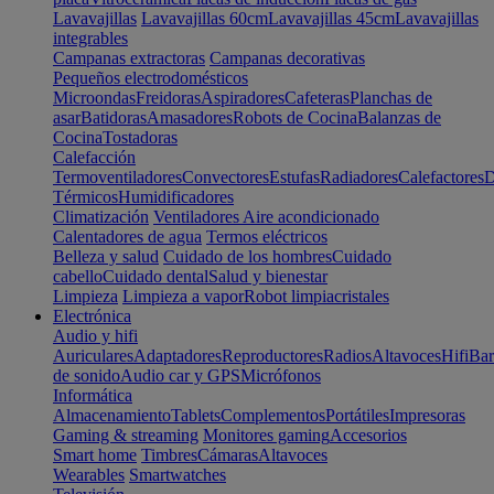
Lavavajillas
Lavavajillas 60cm
Lavavajillas 45cm
Lavavajillas
integrables
Campanas extractoras
Campanas decorativas
Pequeños electrodomésticos
Microondas
Freidoras
Aspiradores
Cafeteras
Planchas de
asar
Batidoras
Amasadores
Robots de Cocina
Balanzas de
Cocina
Tostadoras
Calefacción
Termoventiladores
Convectores
Estufas
Radiadores
Calefactores
D
Térmicos
Humidificadores
Climatización
Ventiladores
Aire acondicionado
Calentadores de agua
Termos eléctricos
Belleza y salud
Cuidado de los hombres
Cuidado
cabello
Cuidado dental
Salud y bienestar
Limpieza
Limpieza a vapor
Robot limpiacristales
Electrónica
Audio y hifi
Auriculares
Adaptadores
Reproductores
Radios
Altavoces
Hifi
Bar
de sonido
Audio car y GPS
Micrófonos
Informática
Almacenamiento
Tablets
Complementos
Portátiles
Impresoras
Gaming & streaming
Monitores gaming
Accesorios
Smart home
Timbres
Cámaras
Altavoces
Wearables
Smartwatches