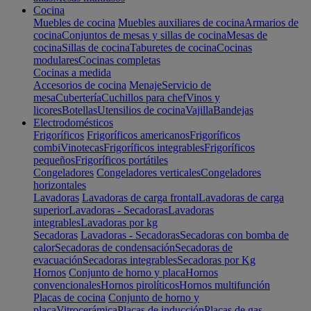
Cocina
Muebles de cocina
Muebles auxiliares de cocina
Armarios de
cocina
Conjuntos de mesas y sillas de cocina
Mesas de
cocina
Sillas de cocina
Taburetes de cocina
Cocinas
modulares
Cocinas completas
Cocinas a medida
Accesorios de cocina
Menaje
Servicio de
mesa
Cubertería
Cuchillos para chef
Vinos y
licores
Botellas
Utensilios de cocina
Vajilla
Bandejas
Electrodomésticos
Frigoríficos
Frigoríficos americanos
Frigoríficos
combi
Vinotecas
Frigoríficos integrables
Frigoríficos
pequeños
Frigoríficos portátiles
Congeladores
Congeladores verticales
Congeladores
horizontales
Lavadoras
Lavadoras de carga frontal
Lavadoras de carga
superior
Lavadoras - Secadoras
Lavadoras
integrables
Lavadoras por kg
Secadoras
Lavadoras - Secadoras
Secadoras con bomba de
calor
Secadoras de condensación
Secadoras de
evacuación
Secadoras integrables
Secadoras por Kg
Hornos
Conjunto de horno y placa
Hornos
convencionales
Hornos pirolíticos
Hornos multifunción
Placas de cocina
Conjunto de horno y
placa
Vitrocerámica
Placas de inducción
Placas de gas