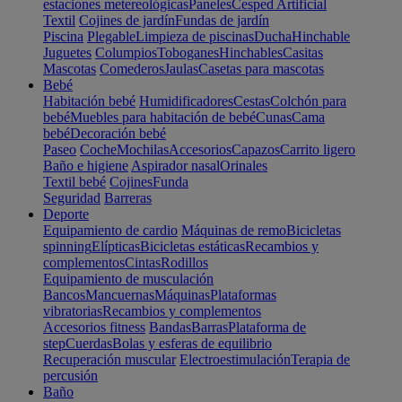
estaciones metereológicas
Paneles
Cesped Artificial
Textil
Cojines de jardín
Fundas de jardín
Piscina
Plegable
Limpieza de piscinas
Ducha
Hinchable
Juguetes
Columpios
Toboganes
Hinchables
Casitas
Mascotas
Comederos
Jaulas
Casetas para mascotas
Bebé
Habitación bebé
Humidificadores
Cestas
Colchón para
bebé
Muebles para habitación de bebé
Cunas
Cama
bebé
Decoración bebé
Paseo
Coche
Mochilas
Accesorios
Capazos
Carrito ligero
Baño e higiene
Aspirador nasal
Orinales
Textil bebé
Cojines
Funda
Seguridad
Barreras
Deporte
Equipamiento de cardio
Máquinas de remo
Bicicletas
spinning
Elípticas
Bicicletas estáticas
Recambios y
complementos
Cintas
Rodillos
Equipamiento de musculación
Bancos
Mancuernas
Máquinas
Plataformas
vibratorias
Recambios y complementos
Accesorios fitness
Bandas
Barras
Plataforma de
step
Cuerdas
Bolas y esferas de equilibrio
Recuperación muscular
Electroestimulación
Terapia de
percusión
Baño