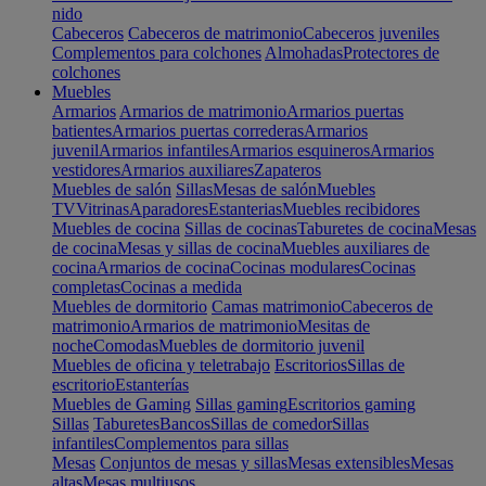
nido
Cabeceros
Cabeceros de matrimonio
Cabeceros juveniles
Complementos para colchones
Almohadas
Protectores de
colchones
Muebles
Armarios
Armarios de matrimonio
Armarios puertas
batientes
Armarios puertas correderas
Armarios
juvenil
Armarios infantiles
Armarios esquineros
Armarios
vestidores
Armarios auxiliares
Zapateros
Muebles de salón
Sillas
Mesas de salón
Muebles
TV
Vitrinas
Aparadores
Estanterias
Muebles recibidores
Muebles de cocina
Sillas de cocinas
Taburetes de cocina
Mesas
de cocina
Mesas y sillas de cocina
Muebles auxiliares de
cocina
Armarios de cocina
Cocinas modulares
Cocinas
completas
Cocinas a medida
Muebles de dormitorio
Camas matrimonio
Cabeceros de
matrimonio
Armarios de matrimonio
Mesitas de
noche
Comodas
Muebles de dormitorio juvenil
Muebles de oficina y teletrabajo
Escritorios
Sillas de
escritorio
Estanterías
Muebles de Gaming
Sillas gaming
Escritorios gaming
Sillas
Taburetes
Bancos
Sillas de comedor
Sillas
infantiles
Complementos para sillas
Mesas
Conjuntos de mesas y sillas
Mesas extensibles
Mesas
altas
Mesas multiusos