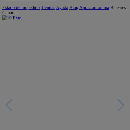
Estado de mi pedido
Tiendas
Ayuda
Blog
App Conforama
Baleares
Canarias