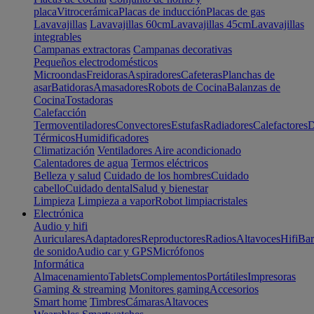
placa
Vitrocerámica
Placas de inducción
Placas de gas
Lavavajillas
Lavavajillas 60cm
Lavavajillas 45cm
Lavavajillas
integrables
Campanas extractoras
Campanas decorativas
Pequeños electrodomésticos
Microondas
Freidoras
Aspiradores
Cafeteras
Planchas de
asar
Batidoras
Amasadores
Robots de Cocina
Balanzas de
Cocina
Tostadoras
Calefacción
Termoventiladores
Convectores
Estufas
Radiadores
Calefactores
D
Térmicos
Humidificadores
Climatización
Ventiladores
Aire acondicionado
Calentadores de agua
Termos eléctricos
Belleza y salud
Cuidado de los hombres
Cuidado
cabello
Cuidado dental
Salud y bienestar
Limpieza
Limpieza a vapor
Robot limpiacristales
Electrónica
Audio y hifi
Auriculares
Adaptadores
Reproductores
Radios
Altavoces
Hifi
Bar
de sonido
Audio car y GPS
Micrófonos
Informática
Almacenamiento
Tablets
Complementos
Portátiles
Impresoras
Gaming & streaming
Monitores gaming
Accesorios
Smart home
Timbres
Cámaras
Altavoces