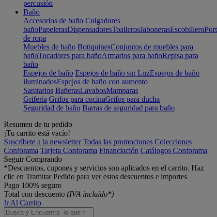
percusión
Baño
Accesorios de baño
Colgadores
baño
Papeleras
Dispensadores
Toalleros
Jaboneras
Escobillero
Port
de ropa
Muebles de baño
Botiquines
Conjuntos de muebles para
baño
Tocadores para baño
Armarios para baño
Repisa para
baño
Espejos de baño
Espejos de baño sin Luz
Espejos de baño
iluminados
Espejos de baño con aumento
Sanitarios
Bañeras
Lavabos
Mamparas
Grifería
Grifos para cocina
Grifos para ducha
Seguridad de baño
Barras de seguridad para baño
Resumen de tu pedido
¡Tu carrito está vacío!
Suscríbete a la newsletter
Todas las promociones
Colecciones
Conforama
Tarjeta Conforama
Financiación
Catálogos Conforama
Seguir Comprando
*Descuentos, cupones y servicios son aplicados en el carrito. Haz
clic en Tramitar Pedido para ver estos descuentos e importes
Pago 100% seguro
Total con descuento
(IVA incluido*)
Ir Al Carrito