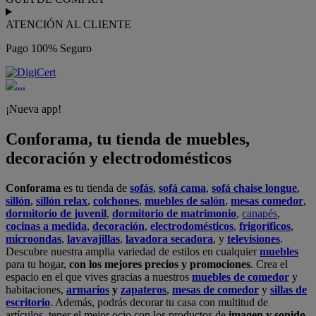
ATENCIÓN AL CLIENTE
Pago 100% Seguro
¡Nueva app!
Conforama, tu tienda de muebles,
decoración y electrodomésticos
Conforama
es tu tienda de
sofás
,
sofá cama
,
sofá chaise longue
,
sillón
,
sillón relax
,
colchones
,
muebles de salón
,
mesas comedor
,
dormitorio de juvenil
,
dormitorio de matrimonio
,
canapés
,
cocinas a medida
,
decoración
,
electrodomésticos
,
frigoríficos
,
microondas
,
lavavajillas
,
lavadora secadora
, y
televisiones
.
Descubre nuestra amplia variedad de estilos en cualquier
muebles
para tu hogar,
con los mejores precios y promociones
. Crea el
espacio en el que vives gracias a nuestros
muebles de comedor
y
habitaciones,
armarios
y
zapateros
,
mesas de comedor
y
sillas de
escritorio
. Además, podrás decorar tu casa con multitud de
artículos, tener el mejor ocio con los productos de
imagen y sonido