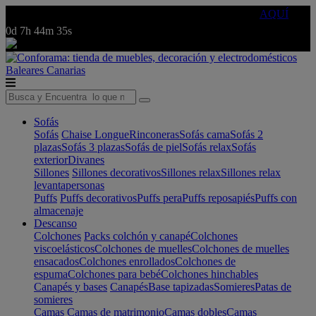
🔵Cambia tu electro con
-10% EXTRA
de descuento ☑️
AQUÍ
0d
7h
44m
35s
Baleares
Canarias
Sofás
Sofás
Chaise Longue
Rinconeras
Sofás cama
Sofás 2
plazas
Sofás 3 plazas
Sofás de piel
Sofás relax
Sofás
exterior
Divanes
Sillones
Sillones decorativos
Sillones relax
Sillones relax
levantapersonas
Puffs
Puffs decorativos
Puffs pera
Puffs reposapiés
Puffs con
almacenaje
Descanso
Colchones
Packs colchón y canapé
Colchones
viscoelásticos
Colchones de muelles
Colchones de muelles
ensacados
Colchones enrollados
Colchones de
espuma
Colchones para bebé
Colchones hinchables
Canapés y bases
Canapés
Base tapizadas
Somieres
Patas de
somieres
Camas
Camas de matrimonio
Camas dobles
Camas