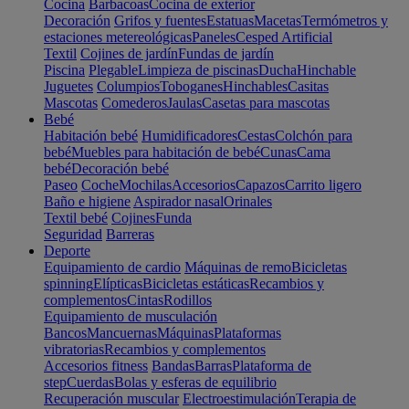
Cocina
Barbacoas
Cocina de exterior
Decoración
Grifos y fuentes
Estatuas
Macetas
Termómetros y
estaciones metereológicas
Paneles
Cesped Artificial
Textil
Cojines de jardín
Fundas de jardín
Piscina
Plegable
Limpieza de piscinas
Ducha
Hinchable
Juguetes
Columpios
Toboganes
Hinchables
Casitas
Mascotas
Comederos
Jaulas
Casetas para mascotas
Bebé
Habitación bebé
Humidificadores
Cestas
Colchón para
bebé
Muebles para habitación de bebé
Cunas
Cama
bebé
Decoración bebé
Paseo
Coche
Mochilas
Accesorios
Capazos
Carrito ligero
Baño e higiene
Aspirador nasal
Orinales
Textil bebé
Cojines
Funda
Seguridad
Barreras
Deporte
Equipamiento de cardio
Máquinas de remo
Bicicletas
spinning
Elípticas
Bicicletas estáticas
Recambios y
complementos
Cintas
Rodillos
Equipamiento de musculación
Bancos
Mancuernas
Máquinas
Plataformas
vibratorias
Recambios y complementos
Accesorios fitness
Bandas
Barras
Plataforma de
step
Cuerdas
Bolas y esferas de equilibrio
Recuperación muscular
Electroestimulación
Terapia de