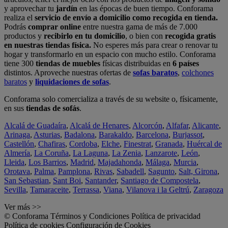
y aprovechar tu
jardín
en las épocas de buen tiempo. Conforama
realiza el
servicio de envío a domicilio como recogida en tienda.
Podrás
comprar online
entre nuestra gama de más de 7.000
productos y
recibirlo en tu domicilio
, o bien con
recogida gratis
en nuestras tiendas física.
No esperes más para crear o renovar tu
hogar y transformarlo en un espacio con mucho estilo. Conforama
tiene 300
tiendas de muebles
físicas distribuidas en
6 países
distintos. Aproveche nuestras ofertas de
sofas baratos
,
colchones
baratos
y
liquidaciones de sofas
.
Conforama solo comercializa a través de su website o, físicamente,
en sus
tiendas de sofás
.
Alcalá de Guadaíra
,
Alcalá de Henares
,
Alcorcón
,
Alfafar
,
Alicante
,
Arinaga
,
Asturias
,
Badalona
,
Barakaldo
,
Barcelona
,
Burjassot
,
Castellón
,
Chafiras
,
Cordoba
,
Elche
,
Finestrat
,
Granada
,
Huércal de
Almería
,
La Coruña
,
La Laguna
,
La Zenia
,
Lanzarote
,
León
,
Lleida
,
Los Barrios
,
Madrid
,
Majadahonda
,
Málaga
,
Murcia
,
Orotava
,
Palma
,
Pamplona
,
Rivas
,
Sabadell
,
Sagunto
,
Salt, Girona
,
San Sebastian
,
Sant Boi
,
Santander
,
Santiago de Compostela
,
Sevilla
,
Tamaraceite
,
Terrassa
,
Viana
,
Vilanova i la Geltrú
,
Zaragoza
Ver más >>
© Conforama
Términos y Condiciones
Política de privacidad
Política de cookies
Configuración de Cookies