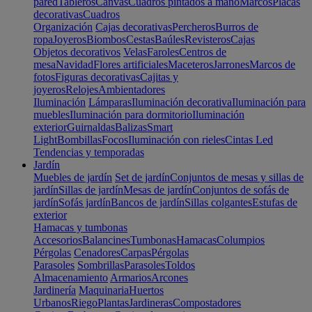
pared
Tableros
Canvas
Cuadros pintados a mano
Marcos
Placas
decorativas
Cuadros
Organización
Cajas decorativas
Percheros
Burros de
ropa
Joyeros
Biombos
Cestas
Baúles
Revisteros
Cajas
Objetos decorativos
Velas
Faroles
Centros de
mesa
Navidad
Flores artificiales
Maceteros
Jarrones
Marcos de
fotos
Figuras decorativas
Cajitas y
joyeros
Relojes
Ambientadores
Iluminación
Lámparas
Iluminación decorativa
Iluminación para
muebles
Iluminación para dormitorio
Iluminación
exterior
Guirnaldas
Balizas
Smart
Light
Bombillas
Focos
Iluminación con rieles
Cintas Led
Tendencias y temporadas
Jardín
Muebles de jardín
Set de jardín
Conjuntos de mesas y sillas de
jardín
Sillas de jardín
Mesas de jardín
Conjuntos de sofás de
jardín
Sofás jardín
Bancos de jardín
Sillas colgantes
Estufas de
exterior
Hamacas y tumbonas
Accesorios
Balancines
Tumbonas
Hamacas
Columpios
Pérgolas
Cenadores
Carpas
Pérgolas
Parasoles
Sombrillas
Parasoles
Toldos
Almacenamiento
Armarios
Arcones
Jardinería
Maquinaria
Huertos
Urbanos
Riego
Plantas
Jardineras
Compostadores