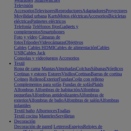
Wearables
Smartwatches
Televisión
Accesorios
Televisores
Reproductores
Adaptadores
Proyectores
Movilidad urbana
Karts
Motos eléctricas
Accesorios
Bicicletas
eléctricas
Patinetes eléctricos
Telefonía
Teléfonos fijos
Gadgets y
complementos
Smartphones
Foto y vídeo
Cámaras de
fotos
Trípodes
Videocámaras
Objetivos
Cables
Cables HDMI
Cables de alimentación
Cables
USB
Cables Jack
Consolas y videojuegos
Accesorios
Textil
Ropa de cama
Mantas
Almohadas
Colchas
Sábanas
Nórdicos
Cortinas y estores
Estores
Visillos
Cortinas
Barras de cortina
Cojines
Relleno
Exterior
Fundas
Cojín con relleno
Complementos para sofás
Fundas de sofás
Plaids
Alfombras
Alfombras de habitación
Alfombras
pequeñas
Alfombras antideslizantes
Alfombras de
exterior
Alfombras de baño
Alfombras de salón
Alfombras
infantiles
Textil baño
Albornoces
Toallas
Textil cocina
Manteles
Servilletas
Decoración
Decoración de pared
Letreros
Espejos
Relojes de