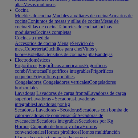
altas
Mesas multiusos
Cocina
Muebles de cocina
Muebles auxiliares de cocina
Armarios de
cocina
Conjuntos de mesas y sillas de cocina
Mesas de
cocina
Sillas de cocina
Taburetes de cocina
Cocinas
modulares
Cocinas completas
Cocinas a medida
Accesorios de cocina
Menaje
Servicio de
mesa
Cubertería
Cuchillos para chef
Vinos y
licores
Botellas
Utensilios de cocina
Vajilla
Bandejas
Electrodomésticos
Frigoríficos
Frigoríficos americanos
Frigoríficos
combi
Vinotecas
Frigoríficos integrables
Frigoríficos
pequeños
Frigoríficos portátiles
Congeladores
Congeladores verticales
Congeladores
horizontales
Lavadoras
Lavadoras de carga frontal
Lavadoras de carga
superior
Lavadoras - Secadoras
Lavadoras
integrables
Lavadoras por kg
Secadoras
Lavadoras - Secadoras
Secadoras con bomba de
calor
Secadoras de condensación
Secadoras de
evacuación
Secadoras integrables
Secadoras por Kg
Hornos
Conjunto de horno y placa
Hornos
convencionales
Hornos pirolíticos
Hornos multifunción
Placas de cocina
Conjunto de horno y