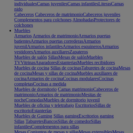
individuales
Camas juveniles
Camas infantiles
Literas
Camas
nido
Cabeceros
Cabeceros de matrimonio
Cabeceros juveniles
Complementos para colchones
Almohadas
Protectores de
colchones
Muebles
Armarios
Armarios de matrimonio
Armarios puertas
batientes
Armarios puertas correderas
Armarios
juvenil
Armarios infantiles
Armarios esquineros
Armarios
vestidores
Armarios auxiliares
Zapateros
Muebles de salón
Sillas
Mesas de salón
Muebles
TV
Vitrinas
Aparadores
Estanterias
Muebles recibidores
Muebles de cocina
Sillas de cocinas
Taburetes de cocina
Mesas
de cocina
Mesas y sillas de cocina
Muebles auxiliares de
cocina
Armarios de cocina
Cocinas modulares
Cocinas
completas
Cocinas a medida
Muebles de dormitorio
Camas matrimonio
Cabeceros de
matrimonio
Armarios de matrimonio
Mesitas de
noche
Comodas
Muebles de dormitorio juvenil
Muebles de oficina y teletrabajo
Escritorios
Sillas de
escritorio
Estanterías
Muebles de Gaming
Sillas gaming
Escritorios gaming
Sillas
Taburetes
Bancos
Sillas de comedor
Sillas
infantiles
Complementos para sillas
Mesas
Conjuntos de mesas y sillas
Mesas extensibles
Mesas