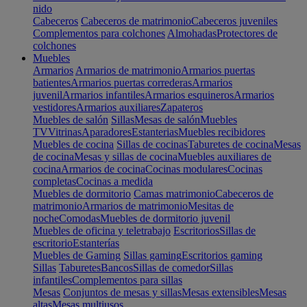
nido
Cabeceros
Cabeceros de matrimonio
Cabeceros juveniles
Complementos para colchones
Almohadas
Protectores de
colchones
Muebles
Armarios
Armarios de matrimonio
Armarios puertas
batientes
Armarios puertas correderas
Armarios
juvenil
Armarios infantiles
Armarios esquineros
Armarios
vestidores
Armarios auxiliares
Zapateros
Muebles de salón
Sillas
Mesas de salón
Muebles
TV
Vitrinas
Aparadores
Estanterias
Muebles recibidores
Muebles de cocina
Sillas de cocinas
Taburetes de cocina
Mesas
de cocina
Mesas y sillas de cocina
Muebles auxiliares de
cocina
Armarios de cocina
Cocinas modulares
Cocinas
completas
Cocinas a medida
Muebles de dormitorio
Camas matrimonio
Cabeceros de
matrimonio
Armarios de matrimonio
Mesitas de
noche
Comodas
Muebles de dormitorio juvenil
Muebles de oficina y teletrabajo
Escritorios
Sillas de
escritorio
Estanterías
Muebles de Gaming
Sillas gaming
Escritorios gaming
Sillas
Taburetes
Bancos
Sillas de comedor
Sillas
infantiles
Complementos para sillas
Mesas
Conjuntos de mesas y sillas
Mesas extensibles
Mesas
altas
Mesas multiusos