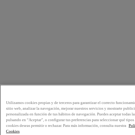
Utilizamos cookies propias y de terceros para garantizar el correcto funcionami
sitio web, analizar la navegación, mejorar nuestros servicios y mostrarte public
personalizada en función de tus hábitos de navegación. Puedes aceptar todas la
pulsando en “Aceptar”, o configurar tus preferencias para seleccionar qué tipos
cookies deseas permitir o rechazar. Para más información, consulta nuestra
Pol
Cookies