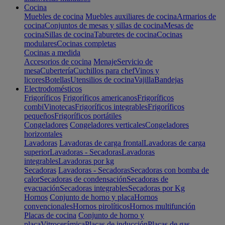
Cocina
Muebles de cocina
Muebles auxiliares de cocina
Armarios de
cocina
Conjuntos de mesas y sillas de cocina
Mesas de
cocina
Sillas de cocina
Taburetes de cocina
Cocinas
modulares
Cocinas completas
Cocinas a medida
Accesorios de cocina
Menaje
Servicio de
mesa
Cubertería
Cuchillos para chef
Vinos y
licores
Botellas
Utensilios de cocina
Vajilla
Bandejas
Electrodomésticos
Frigoríficos
Frigoríficos americanos
Frigoríficos
combi
Vinotecas
Frigoríficos integrables
Frigoríficos
pequeños
Frigoríficos portátiles
Congeladores
Congeladores verticales
Congeladores
horizontales
Lavadoras
Lavadoras de carga frontal
Lavadoras de carga
superior
Lavadoras - Secadoras
Lavadoras
integrables
Lavadoras por kg
Secadoras
Lavadoras - Secadoras
Secadoras con bomba de
calor
Secadoras de condensación
Secadoras de
evacuación
Secadoras integrables
Secadoras por Kg
Hornos
Conjunto de horno y placa
Hornos
convencionales
Hornos pirolíticos
Hornos multifunción
Placas de cocina
Conjunto de horno y
placa
Vitrocerámica
Placas de inducción
Placas de gas