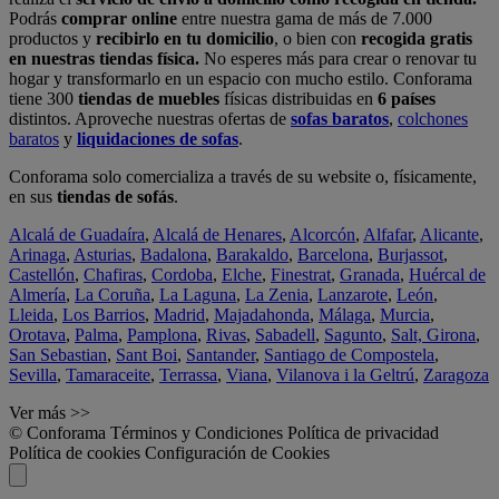
Podrás
comprar online
entre nuestra gama de más de 7.000
productos y
recibirlo en tu domicilio
, o bien con
recogida gratis
en nuestras tiendas física.
No esperes más para crear o renovar tu
hogar y transformarlo en un espacio con mucho estilo. Conforama
tiene 300
tiendas de muebles
físicas distribuidas en
6 países
distintos. Aproveche nuestras ofertas de
sofas baratos
,
colchones
baratos
y
liquidaciones de sofas
.
Conforama solo comercializa a través de su website o, físicamente,
en sus
tiendas de sofás
.
Alcalá de Guadaíra
,
Alcalá de Henares
,
Alcorcón
,
Alfafar
,
Alicante
,
Arinaga
,
Asturias
,
Badalona
,
Barakaldo
,
Barcelona
,
Burjassot
,
Castellón
,
Chafiras
,
Cordoba
,
Elche
,
Finestrat
,
Granada
,
Huércal de
Almería
,
La Coruña
,
La Laguna
,
La Zenia
,
Lanzarote
,
León
,
Lleida
,
Los Barrios
,
Madrid
,
Majadahonda
,
Málaga
,
Murcia
,
Orotava
,
Palma
,
Pamplona
,
Rivas
,
Sabadell
,
Sagunto
,
Salt, Girona
,
San Sebastian
,
Sant Boi
,
Santander
,
Santiago de Compostela
,
Sevilla
,
Tamaraceite
,
Terrassa
,
Viana
,
Vilanova i la Geltrú
,
Zaragoza
Ver más >>
© Conforama
Términos y Condiciones
Política de privacidad
Política de cookies
Configuración de Cookies