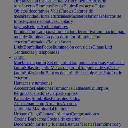
Organización
Cajas decorativas
Percheros
Burros de
ropa
Joyeros
Biombos
Cestas
Baúles
Revisteros
Cajas
Objetos decorativos
Velas
Faroles
Centros de
mesa
Navidad
Flores artificiales
Maceteros
Jarrones
Marcos de
fotos
Figuras decorativas
Cajitas y
joyeros
Relojes
Ambientadores
Iluminación
Lámparas
Iluminación decorativa
Iluminación para
muebles
Iluminación para dormitorio
Iluminación
exterior
Guirnaldas
Balizas
Smart
Light
Bombillas
Focos
Iluminación con rieles
Cintas Led
Tendencias y temporadas
Jardín
Muebles de jardín
Set de jardín
Conjuntos de mesas y sillas de
jardín
Sillas de jardín
Mesas de jardín
Conjuntos de sofás de
jardín
Sofás jardín
Bancos de jardín
Sillas colgantes
Estufas de
exterior
Hamacas y tumbonas
Accesorios
Balancines
Tumbonas
Hamacas
Columpios
Pérgolas
Cenadores
Carpas
Pérgolas
Parasoles
Sombrillas
Parasoles
Toldos
Almacenamiento
Armarios
Arcones
Jardinería
Maquinaria
Huertos
Urbanos
Riego
Plantas
Jardineras
Compostadores
Cocina
Barbacoas
Cocina de exterior
Decoración
Grifos y fuentes
Estatuas
Macetas
Termómetros y