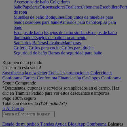
Accesorios de baño
Colgadores
baño
Papeleras
Dispensadores
Toalleros
Jaboneras
Escobillero
Port
de ropa
Muebles de baño
Botiquines
Conjuntos de muebles para
baño
Tocadores para baño
Armarios para baño
Repisa para
baño
Espejos de baño
Espejos de baño sin Luz
Espejos de baño
iluminados
Espejos de baño con aumento
Sanitarios
Bañeras
Lavabos
Mamparas
Grifería
Grifos para cocina
Grifos para ducha
Seguridad de baño
Barras de seguridad para baño
Resumen de tu pedido
¡Tu carrito está vacío!
Suscríbete a la newsletter
Todas las promociones
Colecciones
Conforama
Tarjeta Conforama
Financiación
Catálogos Conforama
Seguir Comprando
*Descuentos, cupones y servicios son aplicados en el carrito. Haz
clic en Tramitar Pedido para ver estos descuentos e importes
Pago 100% seguro
Total con descuento
(IVA incluido*)
Ir Al Carrito
Estado de mi pedido
Tiendas
Ayuda
Blog
App Conforama
Baleares