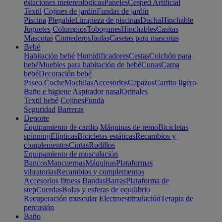
estaciones metereológicas
Paneles
Cesped Artificial
Textil
Cojines de jardín
Fundas de jardín
Piscina
Plegable
Limpieza de piscinas
Ducha
Hinchable
Juguetes
Columpios
Toboganes
Hinchables
Casitas
Mascotas
Comederos
Jaulas
Casetas para mascotas
Bebé
Habitación bebé
Humidificadores
Cestas
Colchón para
bebé
Muebles para habitación de bebé
Cunas
Cama
bebé
Decoración bebé
Paseo
Coche
Mochilas
Accesorios
Capazos
Carrito ligero
Baño e higiene
Aspirador nasal
Orinales
Textil bebé
Cojines
Funda
Seguridad
Barreras
Deporte
Equipamiento de cardio
Máquinas de remo
Bicicletas
spinning
Elípticas
Bicicletas estáticas
Recambios y
complementos
Cintas
Rodillos
Equipamiento de musculación
Bancos
Mancuernas
Máquinas
Plataformas
vibratorias
Recambios y complementos
Accesorios fitness
Bandas
Barras
Plataforma de
step
Cuerdas
Bolas y esferas de equilibrio
Recuperación muscular
Electroestimulación
Terapia de
percusión
Baño