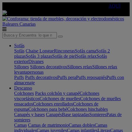
🔵Cambia tu electro con
-10% EXTRA
de descuento ☑️
AQUÍ
Baleares
Canarias
Sofás
Sofás
Chaise Longue
Rinconeras
Sofás cama
Sofás 2
plazas
Sofás 3 plazas
Sofás de piel
Sofás relax
Sofás
exterior
Divanes
Sillones
Sillones decorativos
Sillones relax
Sillones relax
levantapersonas
Puffs
Puffs decorativos
Puffs pera
Puffs reposapiés
Puffs con
almacenaje
Descanso
Colchones
Packs colchón y canapé
Colchones
viscoelásticos
Colchones de muelles
Colchones de muelles
ensacados
Colchones enrollados
Colchones de
espuma
Colchones para bebé
Colchones hinchables
Canapés y bases
Canapés
Base tapizadas
Somieres
Patas de
somieres
Camas
Camas de matrimonio
Camas dobles
Camas
individuales
Camas juveniles
Camas infantiles
Literas
Camas