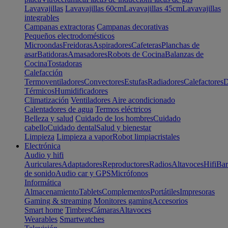
Lavavajillas
Lavavajillas 60cm
Lavavajillas 45cm
Lavavajillas
integrables
Campanas extractoras
Campanas decorativas
Pequeños electrodomésticos
Microondas
Freidoras
Aspiradores
Cafeteras
Planchas de
asar
Batidoras
Amasadores
Robots de Cocina
Balanzas de
Cocina
Tostadoras
Calefacción
Termoventiladores
Convectores
Estufas
Radiadores
Calefactores
D
Térmicos
Humidificadores
Climatización
Ventiladores
Aire acondicionado
Calentadores de agua
Termos eléctricos
Belleza y salud
Cuidado de los hombres
Cuidado
cabello
Cuidado dental
Salud y bienestar
Limpieza
Limpieza a vapor
Robot limpiacristales
Electrónica
Audio y hifi
Auriculares
Adaptadores
Reproductores
Radios
Altavoces
Hifi
Bar
de sonido
Audio car y GPS
Micrófonos
Informática
Almacenamiento
Tablets
Complementos
Portátiles
Impresoras
Gaming & streaming
Monitores gaming
Accesorios
Smart home
Timbres
Cámaras
Altavoces
Wearables
Smartwatches