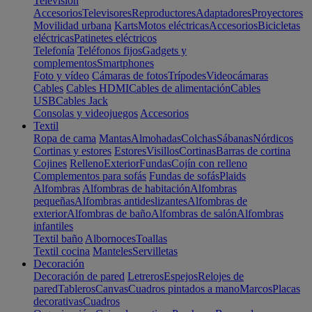
Televisión
Accesorios
Televisores
Reproductores
Adaptadores
Proyectores
Movilidad urbana
Karts
Motos eléctricas
Accesorios
Bicicletas
eléctricas
Patinetes eléctricos
Telefonía
Teléfonos fijos
Gadgets y
complementos
Smartphones
Foto y vídeo
Cámaras de fotos
Trípodes
Videocámaras
Cables
Cables HDMI
Cables de alimentación
Cables
USB
Cables Jack
Consolas y videojuegos
Accesorios
Textil
Ropa de cama
Mantas
Almohadas
Colchas
Sábanas
Nórdicos
Cortinas y estores
Estores
Visillos
Cortinas
Barras de cortina
Cojines
Relleno
Exterior
Fundas
Cojín con relleno
Complementos para sofás
Fundas de sofás
Plaids
Alfombras
Alfombras de habitación
Alfombras
pequeñas
Alfombras antideslizantes
Alfombras de
exterior
Alfombras de baño
Alfombras de salón
Alfombras
infantiles
Textil baño
Albornoces
Toallas
Textil cocina
Manteles
Servilletas
Decoración
Decoración de pared
Letreros
Espejos
Relojes de
pared
Tableros
Canvas
Cuadros pintados a mano
Marcos
Placas
decorativas
Cuadros