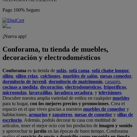
Pago 100% Seguro
¡Nueva app!
Conforama, tu tienda de muebles,
decoración y electrodomésticos
Conforama
es tu tienda de
sofás
,
sofá cama
,
sofá chaise longue
,
sillón
,
sillón relax
,
colchones
,
muebles de salón
,
mesas comedor
,
dormitorio de juvenil
,
dormitorio de matrimonio
,
canapés
,
cocinas a medida
,
decoración
,
electrodomésticos
,
frigoríficos
,
microondas
,
lavavajillas
,
lavadora secadora
, y
televisiones
.
Descubre nuestra amplia variedad de estilos en cualquier
muebles
para tu hogar,
con los mejores precios y promociones
. Crea el
espacio en el que vives gracias a nuestros
muebles de comedor
y
habitaciones,
armarios
y
zapateros
,
mesas de comedor
y
sillas de
escritorio
. Además, podrás decorar tu casa con multitud de
artículos, tener el mejor ocio con los productos de
imagen y sonido
y aprovechar tu
jardín
en las épocas de buen tiempo. Conforama
realiza el
servicio de envío a domicilio como recogida en tienda.