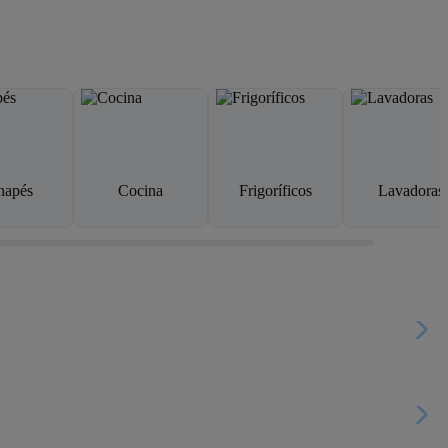
napés
Cocina
Frigoríficos
Lavadoras