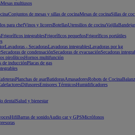
s
Mesas multiusos
cina
Conjuntos de mesas y sillas de cocina
Mesas de cocina
Sillas de coc
los para chef
Vinos y licores
Botellas
Utensilios de cocina
Vajilla
Bandeja
s
Frigoríficos integrables
Frigoríficos pequeños
Frigoríficos portátiles
es
ior
Lavadoras - Secadoras
Lavadoras integrables
Lavadoras por kg
r
Secadoras de condensación
Secadoras de evacuación
Secadoras integra
s pirolíticos
Hornos multifunción
s de inducción
Placas de gas
ntegrables
afeteras
Planchas de asar
Batidoras
Amasadores
Robots de Cocina
Balanz
alefactores
Difusores
Emisores Térmicos
Humidificadores
o dental
Salud y bienestar
voces
Hifi
Barras de sonido
Audio car y GPS
Micrófonos
presoras