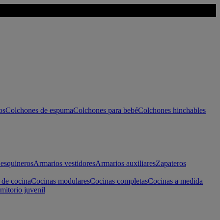
os
Colchones de espuma
Colchones para bebé
Colchones hinchables
esquineros
Armarios vestidores
Armarios auxiliares
Zapateros
 de cocina
Cocinas modulares
Cocinas completas
Cocinas a medida
mitorio juvenil