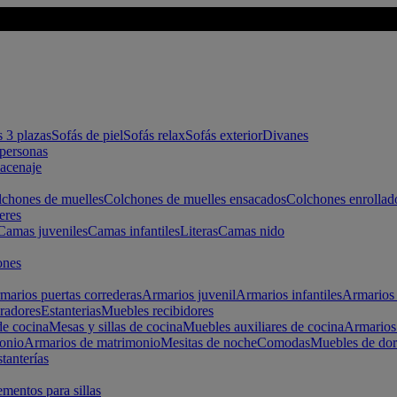
s 3 plazas
Sofás de piel
Sofás relax
Sofás exterior
Divanes
apersonas
macenaje
chones de muelles
Colchones de muelles ensacados
Colchones enrollad
eres
Camas juveniles
Camas infantiles
Literas
Camas nido
ones
marios puertas correderas
Armarios juvenil
Armarios infantiles
Armarios 
radores
Estanterias
Muebles recibidores
e cocina
Mesas y sillas de cocina
Muebles auxiliares de cocina
Armarios
onio
Armarios de matrimonio
Mesitas de noche
Comodas
Muebles de dor
tanterías
entos para sillas