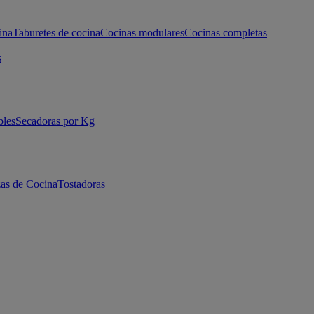
ina
Taburetes de cocina
Cocinas modulares
Cocinas completas
s
bles
Secadoras por Kg
as de Cocina
Tostadoras