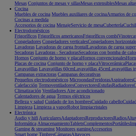
Mesas
Conjuntos de mesas y sillas
Mesas extensibles
Mesas alta
Cocina
Muebles de cocina
Muebles auxiliares de cocina
Armarios de co
Cocinas a medida
Accesorios de cocina
Menaje
Servicio de mesa
Cubertería
Cuchil
Electrodomésticos
Frigoríficos
Frigoríficos americanos
Frigoríficos combi
Vinoteca
Congeladores
Congeladores verticales
Congeladores horizontal
Lavadoras
Lavadoras de carga frontal
Lavadoras de carga super
Secadoras
Lavadoras - Secadoras
Secadoras con bomba de calo
Hornos
Conjunto de horno y placa
Hornos convencionales
Horno
Placas de cocina
Conjunto de horno y placa
Vitrocerámica
Placa
Lavavajillas
Lavavajillas 60cm
Lavavajillas 45cm
Lavavajillas i
Campanas extractoras
Campanas decorativas
Pequeños electrodomésticos
Microondas
Freidoras
Aspiradores
C
Calefacción
Termoventiladores
Convectores
Estufas
Radiadores
C
Climatización
Ventiladores
Aire acondicionado
Calentadores de agua
Termos eléctricos
Belleza y salud
Cuidado de los hombres
Cuidado cabello
Cuidad
Limpieza
Limpieza a vapor
Robot limpiacristales
Electrónica
Audio y hifi
Auriculares
Adaptadores
Reproductores
Radios
Alta
Informática
Almacenamiento
Tablets
Complementos
Portátiles
Im
Gaming & streaming
Monitores gaming
Accesorios
Smart home
Timbres
Cámaras
Altavoces