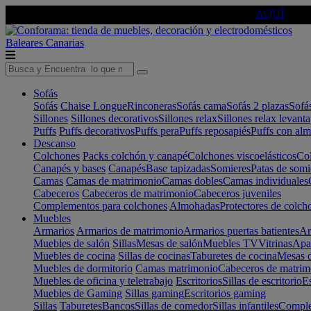
🔵Cambia tu electro con
-10% EXTRA
de descuento ☑️
AQUÍ
Baleares
Canarias
Sofás
Sofás
Chaise Longue
Rinconeras
Sofás cama
Sofás 2 plazas
Sofá
Sillones
Sillones decorativos
Sillones relax
Sillones relax levant
Puffs
Puffs decorativos
Puffs pera
Puffs reposapiés
Puffs con al
Descanso
Colchones
Packs colchón y canapé
Colchones viscoelásticos
Col
Canapés y bases
Canapés
Base tapizadas
Somieres
Patas de somi
Camas
Camas de matrimonio
Camas dobles
Camas individuales
Cabeceros
Cabeceros de matrimonio
Cabeceros juveniles
Complementos para colchones
Almohadas
Protectores de colch
Muebles
Armarios
Armarios de matrimonio
Armarios puertas batientes
Ar
Muebles de salón
Sillas
Mesas de salón
Muebles TV
Vitrinas
Apa
Muebles de cocina
Sillas de cocinas
Taburetes de cocina
Mesas d
Muebles de dormitorio
Camas matrimonio
Cabeceros de matrim
Muebles de oficina y teletrabajo
Escritorios
Sillas de escritorio
Es
Muebles de Gaming
Sillas gaming
Escritorios gaming
Sillas
Taburetes
Bancos
Sillas de comedor
Sillas infantiles
Complem