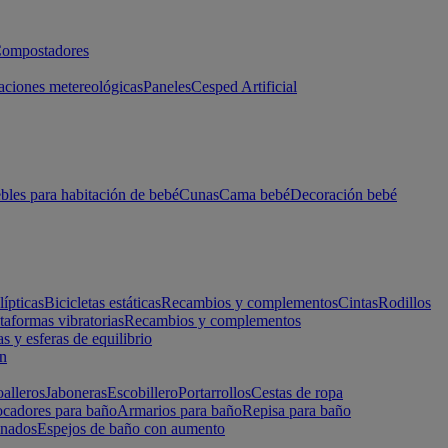
ompostadores
aciones metereológicas
Paneles
Cesped Artificial
les para habitación de bebé
Cunas
Cama bebé
Decoración bebé
lípticas
Bicicletas estáticas
Recambios y complementos
Cintas
Rodillos
taformas vibratorias
Recambios y complementos
s y esferas de equilibrio
ón
alleros
Jaboneras
Escobillero
Portarrollos
Cestas de ropa
cadores para baño
Armarios para baño
Repisa para baño
inados
Espejos de baño con aumento