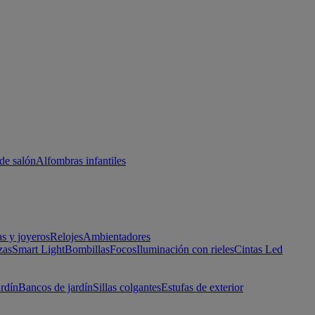
de salón
Alfombras infantiles
as y joyeros
Relojes
Ambientadores
zas
Smart Light
Bombillas
Focos
Iluminación con rieles
Cintas Led
ardín
Bancos de jardín
Sillas colgantes
Estufas de exterior