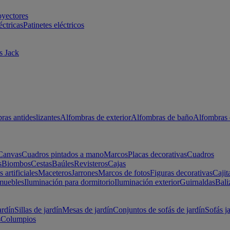
oyectores
éctricas
Patinetes eléctricos
s Jack
ras antideslizantes
Alfombras de exterior
Alfombras de baño
Alfombras 
Canvas
Cuadros pintados a mano
Marcos
Placas decorativas
Cuadros
s
Biombos
Cestas
Baúles
Revisteros
Cajas
s artificiales
Maceteros
Jarrones
Marcos de fotos
Figuras decorativas
Cajit
muebles
Iluminación para dormitorio
Iluminación exterior
Guirnaldas
Bali
ardín
Sillas de jardín
Mesas de jardín
Conjuntos de sofás de jardín
Sofás j
s
Columpios