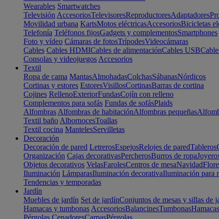
Wearables
Smartwatches
Televisión
Accesorios
Televisores
Reproductores
Adaptadores
Pr
Movilidad urbana
Karts
Motos eléctricas
Accesorios
Bicicletas el
Telefonía
Teléfonos fijos
Gadgets y complementos
Smartphones
Foto y vídeo
Cámaras de fotos
Trípodes
Videocámaras
Cables
Cables HDMI
Cables de alimentación
Cables USB
Cable
Consolas y videojuegos
Accesorios
Textil
Ropa de cama
Mantas
Almohadas
Colchas
Sábanas
Nórdicos
Cortinas y estores
Estores
Visillos
Cortinas
Barras de cortina
Cojines
Relleno
Exterior
Fundas
Cojín con relleno
Complementos para sofás
Fundas de sofás
Plaids
Alfombras
Alfombras de habitación
Alfombras pequeñas
Alfomb
Textil baño
Albornoces
Toallas
Textil cocina
Manteles
Servilletas
Decoración
Decoración de pared
Letreros
Espejos
Relojes de pared
Tableros
Organización
Cajas decorativas
Percheros
Burros de ropa
Joyero
Objetos decorativos
Velas
Faroles
Centros de mesa
Navidad
Flore
Iluminación
Lámparas
Iluminación decorativa
Iluminación para 
Tendencias y temporadas
Jardín
Muebles de jardín
Set de jardín
Conjuntos de mesas y sillas de j
Hamacas y tumbonas
Accesorios
Balancines
Tumbonas
Hamaca
Pérgolas
Cenadores
Carpas
Pérgolas