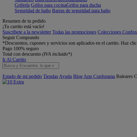
Grifería
Grifos para cocina
Grifos para ducha
Seguridad de baño
Barras de seguridad para baño
Resumen de tu pedido
¡Tu carrito está vacío!
Suscríbete a la newsletter
Todas las promociones
Colecciones Confo
Seguir Comprando
*Descuentos, cupones y servicios son aplicados en el carrito. Haz cli
Pago 100% seguro
Total con descuento
(IVA incluido*)
Ir Al Carrito
Estado de mi pedido
Tiendas
Ayuda
Blog
App Conforama
Baleares
C