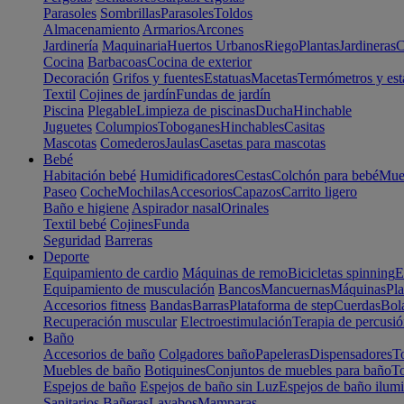
Parasoles
Sombrillas
Parasoles
Toldos
Almacenamiento
Armarios
Arcones
Jardinería
Maquinaria
Huertos Urbanos
Riego
Plantas
Jardineras
C
Cocina
Barbacoas
Cocina de exterior
Decoración
Grifos y fuentes
Estatuas
Macetas
Termómetros y est
Textil
Cojines de jardín
Fundas de jardín
Piscina
Plegable
Limpieza de piscinas
Ducha
Hinchable
Juguetes
Columpios
Toboganes
Hinchables
Casitas
Mascotas
Comederos
Jaulas
Casetas para mascotas
Bebé
Habitación bebé
Humidificadores
Cestas
Colchón para bebé
Mueb
Paseo
Coche
Mochilas
Accesorios
Capazos
Carrito ligero
Baño e higiene
Aspirador nasal
Orinales
Textil bebé
Cojines
Funda
Seguridad
Barreras
Deporte
Equipamiento de cardio
Máquinas de remo
Bicicletas spinning
E
Equipamiento de musculación
Bancos
Mancuernas
Máquinas
Pla
Accesorios fitness
Bandas
Barras
Plataforma de step
Cuerdas
Bola
Recuperación muscular
Electroestimulación
Terapia de percusi
Baño
Accesorios de baño
Colgadores baño
Papeleras
Dispensadores
To
Muebles de baño
Botiquines
Conjuntos de muebles para baño
To
Espejos de baño
Espejos de baño sin Luz
Espejos de baño ilum
Sanitarios
Bañeras
Lavabos
Mamparas