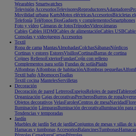
Wearables
Smartwatches
Televisión
Accesorios
Televisores
Reproductores
Adaptadores
Pr
Movilidad urbana
Karts
Motos eléctricas
Accesorios
Bicicletas el
Telefonía
Teléfonos fijos
Gadgets y complementos
Smartphones
Foto y vídeo
Cámaras de fotos
Trípodes
Videocámaras
Cables
Cables HDMI
Cables de alimentación
Cables USB
Cable
Consolas y videojuegos
Accesorios
Textil
Ropa de cama
Mantas
Almohadas
Colchas
Sábanas
Nórdicos
Cortinas y estores
Estores
Visillos
Cortinas
Barras de cortina
Cojines
Relleno
Exterior
Fundas
Cojín con relleno
Complementos para sofás
Fundas de sofás
Plaids
Alfombras
Alfombras de habitación
Alfombras pequeñas
Alfomb
Textil baño
Albornoces
Toallas
Textil cocina
Manteles
Servilletas
Decoración
Decoración de pared
Letreros
Espejos
Relojes de pared
Tableros
Organización
Cajas decorativas
Percheros
Burros de ropa
Joyero
Objetos decorativos
Velas
Faroles
Centros de mesa
Navidad
Flore
Iluminación
Lámparas
Iluminación decorativa
Iluminación para 
Tendencias y temporadas
Jardín
Muebles de jardín
Set de jardín
Conjuntos de mesas y sillas de j
Hamacas y tumbonas
Accesorios
Balancines
Tumbonas
Hamaca
Pérgolas
Cenadores
Carpas
Pérgolas