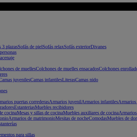
s 3 plazas
Sofás de piel
Sofás relax
Sofás exterior
Divanes
apersonas
macenaje
chones de muelles
Colchones de muelles ensacados
Colchones enrollad
eres
Camas juveniles
Camas infantiles
Literas
Camas nido
ones
marios puertas correderas
Armarios juvenil
Armarios infantiles
Armarios 
radores
Estanterias
Muebles recibidores
e cocina
Mesas y sillas de cocina
Muebles auxiliares de cocina
Armarios
onio
Armarios de matrimonio
Mesitas de noche
Comodas
Muebles de dor
tanterías
entos para sillas