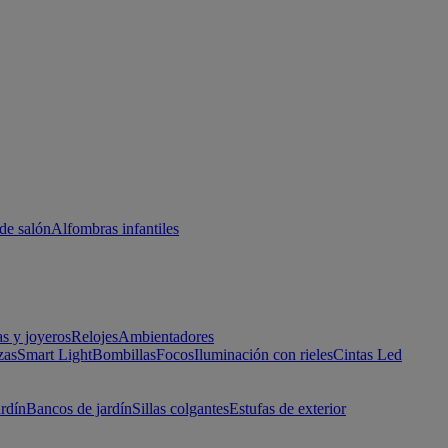
de salón
Alfombras infantiles
as y joyeros
Relojes
Ambientadores
zas
Smart Light
Bombillas
Focos
Iluminación con rieles
Cintas Led
ardín
Bancos de jardín
Sillas colgantes
Estufas de exterior