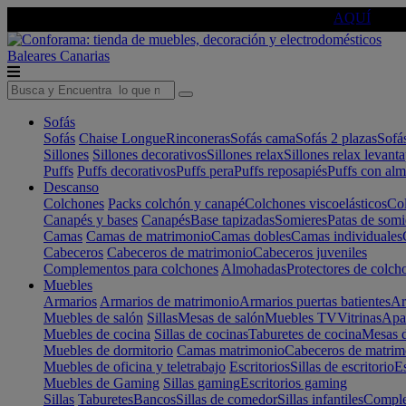
🔵Cambia tu electro con
-10% EXTRA
de descuento ☑️
AQUÍ
Baleares
Canarias
Sofás
Sofás
Chaise Longue
Rinconeras
Sofás cama
Sofás 2 plazas
Sofá
Sillones
Sillones decorativos
Sillones relax
Sillones relax levant
Puffs
Puffs decorativos
Puffs pera
Puffs reposapiés
Puffs con al
Descanso
Colchones
Packs colchón y canapé
Colchones viscoelásticos
Col
Canapés y bases
Canapés
Base tapizadas
Somieres
Patas de somi
Camas
Camas de matrimonio
Camas dobles
Camas individuales
Cabeceros
Cabeceros de matrimonio
Cabeceros juveniles
Complementos para colchones
Almohadas
Protectores de colch
Muebles
Armarios
Armarios de matrimonio
Armarios puertas batientes
Ar
Muebles de salón
Sillas
Mesas de salón
Muebles TV
Vitrinas
Apa
Muebles de cocina
Sillas de cocinas
Taburetes de cocina
Mesas d
Muebles de dormitorio
Camas matrimonio
Cabeceros de matrim
Muebles de oficina y teletrabajo
Escritorios
Sillas de escritorio
Es
Muebles de Gaming
Sillas gaming
Escritorios gaming
Sillas
Taburetes
Bancos
Sillas de comedor
Sillas infantiles
Complem