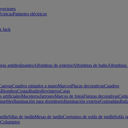
oyectores
éctricas
Patinetes eléctricos
s Jack
ras antideslizantes
Alfombras de exterior
Alfombras de baño
Alfombras 
Canvas
Cuadros pintados a mano
Marcos
Placas decorativas
Cuadros
s
Biombos
Cestas
Baúles
Revisteros
Cajas
s artificiales
Maceteros
Jarrones
Marcos de fotos
Figuras decorativas
Cajit
muebles
Iluminación para dormitorio
Iluminación exterior
Guirnaldas
Bali
ardín
Sillas de jardín
Mesas de jardín
Conjuntos de sofás de jardín
Sofás j
s
Columpios