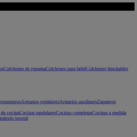
os
Colchones de espuma
Colchones para bebé
Colchones hinchables
esquineros
Armarios vestidores
Armarios auxiliares
Zapateros
 de cocina
Cocinas modulares
Cocinas completas
Cocinas a medida
mitorio juvenil