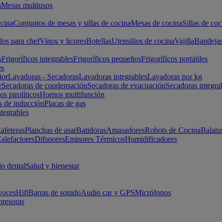
s
Mesas multiusos
cina
Conjuntos de mesas y sillas de cocina
Mesas de cocina
Sillas de coc
los para chef
Vinos y licores
Botellas
Utensilios de cocina
Vajilla
Bandeja
s
Frigoríficos integrables
Frigoríficos pequeños
Frigoríficos portátiles
es
ior
Lavadoras - Secadoras
Lavadoras integrables
Lavadoras por kg
r
Secadoras de condensación
Secadoras de evacuación
Secadoras integra
s pirolíticos
Hornos multifunción
s de inducción
Placas de gas
ntegrables
afeteras
Planchas de asar
Batidoras
Amasadores
Robots de Cocina
Balanz
alefactores
Difusores
Emisores Térmicos
Humidificadores
o dental
Salud y bienestar
voces
Hifi
Barras de sonido
Audio car y GPS
Micrófonos
presoras