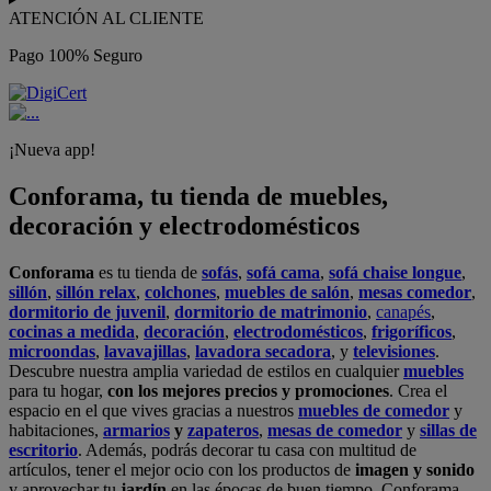
ATENCIÓN AL CLIENTE
Pago 100% Seguro
¡Nueva app!
Conforama, tu tienda de muebles,
decoración y electrodomésticos
Conforama
es tu tienda de
sofás
,
sofá cama
,
sofá chaise longue
,
sillón
,
sillón relax
,
colchones
,
muebles de salón
,
mesas comedor
,
dormitorio de juvenil
,
dormitorio de matrimonio
,
canapés
,
cocinas a medida
,
decoración
,
electrodomésticos
,
frigoríficos
,
microondas
,
lavavajillas
,
lavadora secadora
, y
televisiones
.
Descubre nuestra amplia variedad de estilos en cualquier
muebles
para tu hogar,
con los mejores precios y promociones
. Crea el
espacio en el que vives gracias a nuestros
muebles de comedor
y
habitaciones,
armarios
y
zapateros
,
mesas de comedor
y
sillas de
escritorio
. Además, podrás decorar tu casa con multitud de
artículos, tener el mejor ocio con los productos de
imagen y sonido
y aprovechar tu
jardín
en las épocas de buen tiempo. Conforama