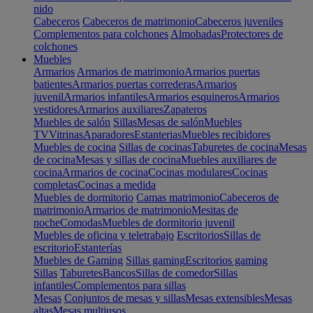
nido
Cabeceros
Cabeceros de matrimonio
Cabeceros juveniles
Complementos para colchones
Almohadas
Protectores de
colchones
Muebles
Armarios
Armarios de matrimonio
Armarios puertas
batientes
Armarios puertas correderas
Armarios
juvenil
Armarios infantiles
Armarios esquineros
Armarios
vestidores
Armarios auxiliares
Zapateros
Muebles de salón
Sillas
Mesas de salón
Muebles
TV
Vitrinas
Aparadores
Estanterias
Muebles recibidores
Muebles de cocina
Sillas de cocinas
Taburetes de cocina
Mesas
de cocina
Mesas y sillas de cocina
Muebles auxiliares de
cocina
Armarios de cocina
Cocinas modulares
Cocinas
completas
Cocinas a medida
Muebles de dormitorio
Camas matrimonio
Cabeceros de
matrimonio
Armarios de matrimonio
Mesitas de
noche
Comodas
Muebles de dormitorio juvenil
Muebles de oficina y teletrabajo
Escritorios
Sillas de
escritorio
Estanterías
Muebles de Gaming
Sillas gaming
Escritorios gaming
Sillas
Taburetes
Bancos
Sillas de comedor
Sillas
infantiles
Complementos para sillas
Mesas
Conjuntos de mesas y sillas
Mesas extensibles
Mesas
altas
Mesas multiusos