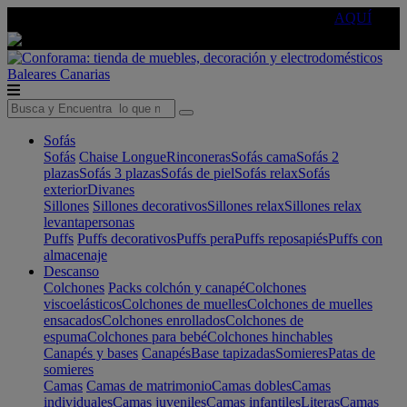
🔵Cambia tu electro con
-10% EXTRA
de descuento ☑️
AQUÍ
Baleares
Canarias
Sofás
Sofás
Chaise Longue
Rinconeras
Sofás cama
Sofás 2
plazas
Sofás 3 plazas
Sofás de piel
Sofás relax
Sofás
exterior
Divanes
Sillones
Sillones decorativos
Sillones relax
Sillones relax
levantapersonas
Puffs
Puffs decorativos
Puffs pera
Puffs reposapiés
Puffs con
almacenaje
Descanso
Colchones
Packs colchón y canapé
Colchones
viscoelásticos
Colchones de muelles
Colchones de muelles
ensacados
Colchones enrollados
Colchones de
espuma
Colchones para bebé
Colchones hinchables
Canapés y bases
Canapés
Base tapizadas
Somieres
Patas de
somieres
Camas
Camas de matrimonio
Camas dobles
Camas
individuales
Camas juveniles
Camas infantiles
Literas
Camas