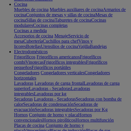
Cocina
Muebles de cocina
Muebles auxiliares de cocina
Armarios de
cocina
Conjuntos de mesas y sillas de cocina
Mesas de
cocina
Sillas de cocina
Taburetes de cocina
Cocinas
modulares
Cocinas completas
Cocinas a medida
Accesorios de cocina
Menaje
Servicio de
mesa
Cubertería
Cuchillos para chef
Vinos y
licores
Botellas
Utensilios de cocina
Vajilla
Bandejas
Electrodomésticos
Frigoríficos
Frigoríficos americanos
Frigoríficos
combi
Vinotecas
Frigoríficos integrables
Frigoríficos
pequeños
Frigoríficos portátiles
Congeladores
Congeladores verticales
Congeladores
horizontales
Lavadoras
Lavadoras de carga frontal
Lavadoras de carga
superior
Lavadoras - Secadoras
Lavadoras
integrables
Lavadoras por kg
Secadoras
Lavadoras - Secadoras
Secadoras con bomba de
calor
Secadoras de condensación
Secadoras de
evacuación
Secadoras integrables
Secadoras por Kg
Hornos
Conjunto de horno y placa
Hornos
convencionales
Hornos pirolíticos
Hornos multifunción
Placas de cocina
Conjunto de horno y
placa
Vitrocerámica
Placas de inducción
Placas de gas