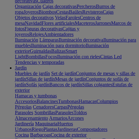
decorativas
Cuadros
Organización
Cajas decorativas
Percheros
Burros de
ropa
Joyeros
Biombos
Cestas
Baúles
Revisteros
Cajas
Objetos decorativos
Velas
Faroles
Centros de
mesa
Navidad
Flores artificiales
Maceteros
Jarrones
Marcos de
fotos
Figuras decorativas
Cajitas y
joyeros
Relojes
Ambientadores
Iluminación
Lámparas
Iluminación decorativa
Iluminación para
muebles
Iluminación para dormitorio
Iluminación
exterior
Guirnaldas
Balizas
Smart
Light
Bombillas
Focos
Iluminación con rieles
Cintas Led
Tendencias y temporadas
Jardín
Muebles de jardín
Set de jardín
Conjuntos de mesas y sillas de
jardín
Sillas de jardín
Mesas de jardín
Conjuntos de sofás de
jardín
Sofás jardín
Bancos de jardín
Sillas colgantes
Estufas de
exterior
Hamacas y tumbonas
Accesorios
Balancines
Tumbonas
Hamacas
Columpios
Pérgolas
Cenadores
Carpas
Pérgolas
Parasoles
Sombrillas
Parasoles
Toldos
Almacenamiento
Armarios
Arcones
Jardinería
Maquinaria
Huertos
Urbanos
Riego
Plantas
Jardineras
Compostadores
Cocina
Barbacoas
Cocina de exterior