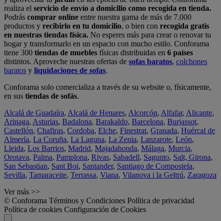
realiza el
servicio de envío a domicilio como recogida en tienda.
Podrás
comprar online
entre nuestra gama de más de 7.000
productos y
recibirlo en tu domicilio
, o bien con
recogida gratis
en nuestras tiendas física.
No esperes más para crear o renovar tu
hogar y transformarlo en un espacio con mucho estilo. Conforama
tiene 300
tiendas de muebles
físicas distribuidas en
6 países
distintos. Aproveche nuestras ofertas de
sofas baratos
,
colchones
baratos
y
liquidaciones de sofas
.
Conforama solo comercializa a través de su website o, físicamente,
en sus
tiendas de sofás
.
Alcalá de Guadaíra
,
Alcalá de Henares
,
Alcorcón
,
Alfafar
,
Alicante
,
Arinaga
,
Asturias
,
Badalona
,
Barakaldo
,
Barcelona
,
Burjassot
,
Castellón
,
Chafiras
,
Cordoba
,
Elche
,
Finestrat
,
Granada
,
Huércal de
Almería
,
La Coruña
,
La Laguna
,
La Zenia
,
Lanzarote
,
León
,
Lleida
,
Los Barrios
,
Madrid
,
Majadahonda
,
Málaga
,
Murcia
,
Orotava
,
Palma
,
Pamplona
,
Rivas
,
Sabadell
,
Sagunto
,
Salt, Girona
,
San Sebastian
,
Sant Boi
,
Santander
,
Santiago de Compostela
,
Sevilla
,
Tamaraceite
,
Terrassa
,
Viana
,
Vilanova i la Geltrú
,
Zaragoza
Ver más >>
© Conforama
Términos y Condiciones
Política de privacidad
Política de cookies
Configuración de Cookies