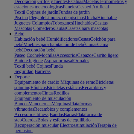
Decoración
Grifos y fuentes
Estatuas
Macetas
Termómetros y
estaciones metereológicas
Paneles
Cesped Artificial
Textil
Cojines de jardín
Fundas de jardín
Piscina
Plegable
Limpieza de piscinas
Ducha
Hinchable
Juguetes
Columpios
Toboganes
Hinchables
Casitas
Mascotas
Comederos
Jaulas
Casetas para mascotas
Bebé
Habitación bebé
Humidificadores
Cestas
Colchón para
bebé
Muebles para habitación de bebé
Cunas
Cama
bebé
Decoración bebé
Paseo
Coche
Mochilas
Accesorios
Capazos
Carrito ligero
Baño e higiene
Aspirador nasal
Orinales
Textil bebé
Cojines
Funda
Seguridad
Barreras
Deporte
Equipamiento de cardio
Máquinas de remo
Bicicletas
spinning
Elípticas
Bicicletas estáticas
Recambios y
complementos
Cintas
Rodillos
Equipamiento de musculación
Bancos
Mancuernas
Máquinas
Plataformas
vibratorias
Recambios y complementos
Accesorios fitness
Bandas
Barras
Plataforma de
step
Cuerdas
Bolas y esferas de equilibrio
Recuperación muscular
Electroestimulación
Terapia de
percusión