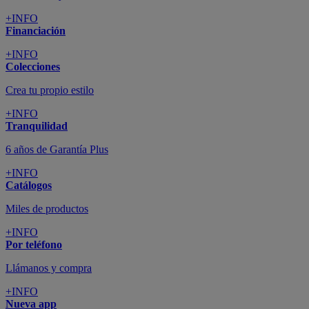
+INFO
Financiación
+INFO
Colecciones
Crea tu propio estilo
+INFO
Tranquilidad
6 años de Garantía Plus
+INFO
Catálogos
Miles de productos
+INFO
Por teléfono
Llámanos y compra
+INFO
Nueva app