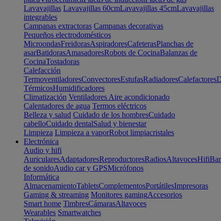
Lavavajillas
Lavavajillas 60cm
Lavavajillas 45cm
Lavavajillas
integrables
Campanas extractoras
Campanas decorativas
Pequeños electrodomésticos
Microondas
Freidoras
Aspiradores
Cafeteras
Planchas de
asar
Batidoras
Amasadores
Robots de Cocina
Balanzas de
Cocina
Tostadoras
Calefacción
Termoventiladores
Convectores
Estufas
Radiadores
Calefactores
D
Térmicos
Humidificadores
Climatización
Ventiladores
Aire acondicionado
Calentadores de agua
Termos eléctricos
Belleza y salud
Cuidado de los hombres
Cuidado
cabello
Cuidado dental
Salud y bienestar
Limpieza
Limpieza a vapor
Robot limpiacristales
Electrónica
Audio y hifi
Auriculares
Adaptadores
Reproductores
Radios
Altavoces
Hifi
Bar
de sonido
Audio car y GPS
Micrófonos
Informática
Almacenamiento
Tablets
Complementos
Portátiles
Impresoras
Gaming & streaming
Monitores gaming
Accesorios
Smart home
Timbres
Cámaras
Altavoces
Wearables
Smartwatches