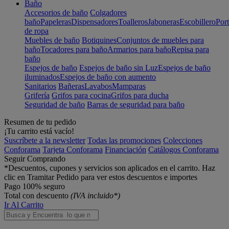
Baño
Accesorios de baño
Colgadores
baño
Papeleras
Dispensadores
Toalleros
Jaboneras
Escobillero
Port
de ropa
Muebles de baño
Botiquines
Conjuntos de muebles para
baño
Tocadores para baño
Armarios para baño
Repisa para
baño
Espejos de baño
Espejos de baño sin Luz
Espejos de baño
iluminados
Espejos de baño con aumento
Sanitarios
Bañeras
Lavabos
Mamparas
Grifería
Grifos para cocina
Grifos para ducha
Seguridad de baño
Barras de seguridad para baño
Resumen de tu pedido
¡Tu carrito está vacío!
Suscríbete a la newsletter
Todas las promociones
Colecciones
Conforama
Tarjeta Conforama
Financiación
Catálogos Conforama
Seguir Comprando
*Descuentos, cupones y servicios son aplicados en el carrito. Haz
clic en Tramitar Pedido para ver estos descuentos e importes
Pago 100% seguro
Total con descuento
(IVA incluido*)
Ir Al Carrito