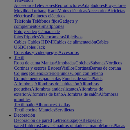
Televisión
Accesorios
Televisores
Reproductores
Adaptadores
Proyectores
Movilidad urbana
Karts
Motos eléctricas
Accesorios
Bicicletas
eléctricas
Patinetes eléctricos
Telefonía
Teléfonos fijos
Gadgets y
complementos
Smartphones
Foto y vídeo
Cámaras de
fotos
Trípodes
Videocámaras
Objetivos
Cables
Cables HDMI
Cables de alimentación
Cables
USB
Cables Jack
Consolas y videojuegos
Accesorios
Textil
Ropa de cama
Mantas
Almohadas
Colchas
Sábanas
Nórdicos
Cortinas y estores
Estores
Visillos
Cortinas
Barras de cortina
Cojines
Relleno
Exterior
Fundas
Cojín con relleno
Complementos para sofás
Fundas de sofás
Plaids
Alfombras
Alfombras de habitación
Alfombras
pequeñas
Alfombras antideslizantes
Alfombras de
exterior
Alfombras de baño
Alfombras de salón
Alfombras
infantiles
Textil baño
Albornoces
Toallas
Textil cocina
Manteles
Servilletas
Decoración
Decoración de pared
Letreros
Espejos
Relojes de
pared
Tableros
Canvas
Cuadros pintados a mano
Marcos
Placas