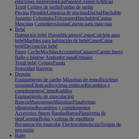
estaciones metereológicas
Paneles
Cesped Artificial
Textil
Cojines de jardín
Fundas de jardín
Piscina
Plegable
Limpieza de piscinas
Ducha
Hinchable
Juguetes
Columpios
Toboganes
Hinchables
Casitas
Mascotas
Comederos
Jaulas
Casetas para mascotas
Bebé
Habitación bebé
Humidificadores
Cestas
Colchón para
bebé
Muebles para habitación de bebé
Cunas
Cama
bebé
Decoración bebé
Paseo
Coche
Mochilas
Accesorios
Capazos
Carrito ligero
Baño e higiene
Aspirador nasal
Orinales
Textil bebé
Cojines
Funda
Seguridad
Barreras
Deporte
Equipamiento de cardio
Máquinas de remo
Bicicletas
spinning
Elípticas
Bicicletas estáticas
Recambios y
complementos
Cintas
Rodillos
Equipamiento de musculación
Bancos
Mancuernas
Máquinas
Plataformas
vibratorias
Recambios y complementos
Accesorios fitness
Bandas
Barras
Plataforma de
step
Cuerdas
Bolas y esferas de equilibrio
Recuperación muscular
Electroestimulación
Terapia de
percusión
Baño