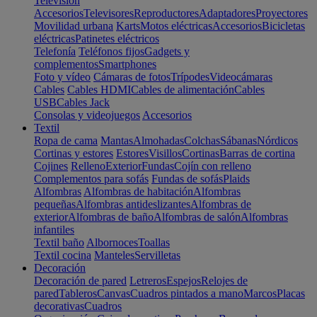
Televisión
Accesorios
Televisores
Reproductores
Adaptadores
Proyectores
Movilidad urbana
Karts
Motos eléctricas
Accesorios
Bicicletas
eléctricas
Patinetes eléctricos
Telefonía
Teléfonos fijos
Gadgets y
complementos
Smartphones
Foto y vídeo
Cámaras de fotos
Trípodes
Videocámaras
Cables
Cables HDMI
Cables de alimentación
Cables
USB
Cables Jack
Consolas y videojuegos
Accesorios
Textil
Ropa de cama
Mantas
Almohadas
Colchas
Sábanas
Nórdicos
Cortinas y estores
Estores
Visillos
Cortinas
Barras de cortina
Cojines
Relleno
Exterior
Fundas
Cojín con relleno
Complementos para sofás
Fundas de sofás
Plaids
Alfombras
Alfombras de habitación
Alfombras
pequeñas
Alfombras antideslizantes
Alfombras de
exterior
Alfombras de baño
Alfombras de salón
Alfombras
infantiles
Textil baño
Albornoces
Toallas
Textil cocina
Manteles
Servilletas
Decoración
Decoración de pared
Letreros
Espejos
Relojes de
pared
Tableros
Canvas
Cuadros pintados a mano
Marcos
Placas
decorativas
Cuadros