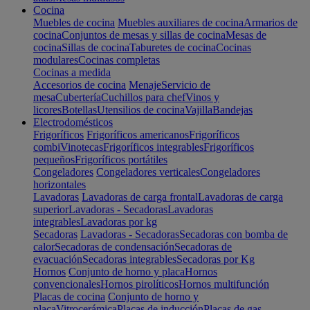
Cocina
Muebles de cocina
Muebles auxiliares de cocina
Armarios de
cocina
Conjuntos de mesas y sillas de cocina
Mesas de
cocina
Sillas de cocina
Taburetes de cocina
Cocinas
modulares
Cocinas completas
Cocinas a medida
Accesorios de cocina
Menaje
Servicio de
mesa
Cubertería
Cuchillos para chef
Vinos y
licores
Botellas
Utensilios de cocina
Vajilla
Bandejas
Electrodomésticos
Frigoríficos
Frigoríficos americanos
Frigoríficos
combi
Vinotecas
Frigoríficos integrables
Frigoríficos
pequeños
Frigoríficos portátiles
Congeladores
Congeladores verticales
Congeladores
horizontales
Lavadoras
Lavadoras de carga frontal
Lavadoras de carga
superior
Lavadoras - Secadoras
Lavadoras
integrables
Lavadoras por kg
Secadoras
Lavadoras - Secadoras
Secadoras con bomba de
calor
Secadoras de condensación
Secadoras de
evacuación
Secadoras integrables
Secadoras por Kg
Hornos
Conjunto de horno y placa
Hornos
convencionales
Hornos pirolíticos
Hornos multifunción
Placas de cocina
Conjunto de horno y
placa
Vitrocerámica
Placas de inducción
Placas de gas