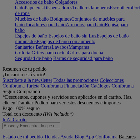
Accesorios de baño
Colgadores
baño
Papeleras
Dispensadores
Toalleros
Jaboneras
Escobillero
Port
de ropa
Muebles de baño
Botiquines
Conjuntos de muebles para
baño
Tocadores para baño
Armarios para baño
Repisa para
baño
Espejos de baño
Espejos de baño sin Luz
Espejos de baño
iluminados
Espejos de baño con aumento
Sanitarios
Bañeras
Lavabos
Mamparas
Grifería
Grifos para cocina
Grifos para ducha
Seguridad de baño
Barras de seguridad para baño
Resumen de tu pedido
¡Tu carrito está vacío!
Suscríbete a la newsletter
Todas las promociones
Colecciones
Conforama
Tarjeta Conforama
Financiación
Catálogos Conforama
Seguir Comprando
*Descuentos, cupones y servicios son aplicados en el carrito. Haz
clic en Tramitar Pedido para ver estos descuentos e importes
Pago 100% seguro
Total con descuento
(IVA incluido*)
Ir Al Carrito
Estado de mi pedido
Tiendas
Ayuda
Blog
App Conforama
Baleares