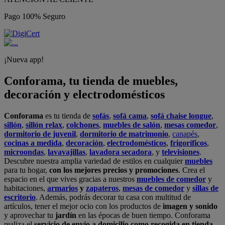
Pago 100% Seguro
¡Nueva app!
Conforama, tu tienda de muebles,
decoración y electrodomésticos
Conforama
es tu tienda de
sofás
,
sofá cama
,
sofá chaise longue
,
sillón
,
sillón relax
,
colchones
,
muebles de salón
,
mesas comedor
,
dormitorio de juvenil
,
dormitorio de matrimonio
,
canapés
,
cocinas a medida
,
decoración
,
electrodomésticos
,
frigoríficos
,
microondas
,
lavavajillas
,
lavadora secadora
, y
televisiones
.
Descubre nuestra amplia variedad de estilos en cualquier
muebles
para tu hogar,
con los mejores precios y promociones
. Crea el
espacio en el que vives gracias a nuestros
muebles de comedor
y
habitaciones,
armarios
y
zapateros
,
mesas de comedor
y
sillas de
escritorio
. Además, podrás decorar tu casa con multitud de
artículos, tener el mejor ocio con los productos de
imagen y sonido
y aprovechar tu
jardín
en las épocas de buen tiempo. Conforama
realiza el
servicio de envío a domicilio como recogida en tienda.