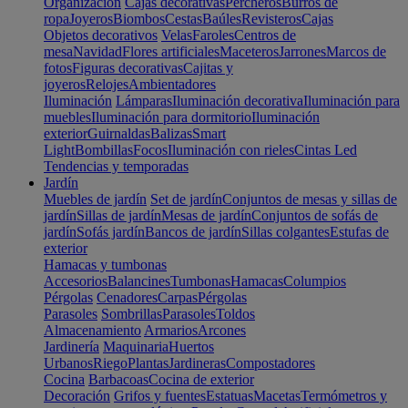
Organización
Cajas decorativas
Percheros
Burros de
ropa
Joyeros
Biombos
Cestas
Baúles
Revisteros
Cajas
Objetos decorativos
Velas
Faroles
Centros de
mesa
Navidad
Flores artificiales
Maceteros
Jarrones
Marcos de
fotos
Figuras decorativas
Cajitas y
joyeros
Relojes
Ambientadores
Iluminación
Lámparas
Iluminación decorativa
Iluminación para
muebles
Iluminación para dormitorio
Iluminación
exterior
Guirnaldas
Balizas
Smart
Light
Bombillas
Focos
Iluminación con rieles
Cintas Led
Tendencias y temporadas
Jardín
Muebles de jardín
Set de jardín
Conjuntos de mesas y sillas de
jardín
Sillas de jardín
Mesas de jardín
Conjuntos de sofás de
jardín
Sofás jardín
Bancos de jardín
Sillas colgantes
Estufas de
exterior
Hamacas y tumbonas
Accesorios
Balancines
Tumbonas
Hamacas
Columpios
Pérgolas
Cenadores
Carpas
Pérgolas
Parasoles
Sombrillas
Parasoles
Toldos
Almacenamiento
Armarios
Arcones
Jardinería
Maquinaria
Huertos
Urbanos
Riego
Plantas
Jardineras
Compostadores
Cocina
Barbacoas
Cocina de exterior
Decoración
Grifos y fuentes
Estatuas
Macetas
Termómetros y