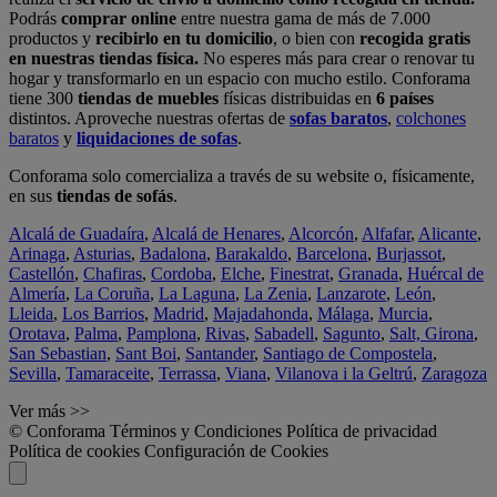
Podrás
comprar online
entre nuestra gama de más de 7.000
productos y
recibirlo en tu domicilio
, o bien con
recogida gratis
en nuestras tiendas física.
No esperes más para crear o renovar tu
hogar y transformarlo en un espacio con mucho estilo. Conforama
tiene 300
tiendas de muebles
físicas distribuidas en
6 países
distintos. Aproveche nuestras ofertas de
sofas baratos
,
colchones
baratos
y
liquidaciones de sofas
.
Conforama solo comercializa a través de su website o, físicamente,
en sus
tiendas de sofás
.
Alcalá de Guadaíra
,
Alcalá de Henares
,
Alcorcón
,
Alfafar
,
Alicante
,
Arinaga
,
Asturias
,
Badalona
,
Barakaldo
,
Barcelona
,
Burjassot
,
Castellón
,
Chafiras
,
Cordoba
,
Elche
,
Finestrat
,
Granada
,
Huércal de
Almería
,
La Coruña
,
La Laguna
,
La Zenia
,
Lanzarote
,
León
,
Lleida
,
Los Barrios
,
Madrid
,
Majadahonda
,
Málaga
,
Murcia
,
Orotava
,
Palma
,
Pamplona
,
Rivas
,
Sabadell
,
Sagunto
,
Salt, Girona
,
San Sebastian
,
Sant Boi
,
Santander
,
Santiago de Compostela
,
Sevilla
,
Tamaraceite
,
Terrassa
,
Viana
,
Vilanova i la Geltrú
,
Zaragoza
Ver más >>
© Conforama
Términos y Condiciones
Política de privacidad
Política de cookies
Configuración de Cookies