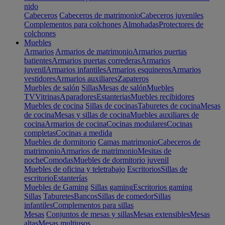
nido
Cabeceros
Cabeceros de matrimonio
Cabeceros juveniles
Complementos para colchones
Almohadas
Protectores de
colchones
Muebles
Armarios
Armarios de matrimonio
Armarios puertas
batientes
Armarios puertas correderas
Armarios
juvenil
Armarios infantiles
Armarios esquineros
Armarios
vestidores
Armarios auxiliares
Zapateros
Muebles de salón
Sillas
Mesas de salón
Muebles
TV
Vitrinas
Aparadores
Estanterias
Muebles recibidores
Muebles de cocina
Sillas de cocinas
Taburetes de cocina
Mesas
de cocina
Mesas y sillas de cocina
Muebles auxiliares de
cocina
Armarios de cocina
Cocinas modulares
Cocinas
completas
Cocinas a medida
Muebles de dormitorio
Camas matrimonio
Cabeceros de
matrimonio
Armarios de matrimonio
Mesitas de
noche
Comodas
Muebles de dormitorio juvenil
Muebles de oficina y teletrabajo
Escritorios
Sillas de
escritorio
Estanterías
Muebles de Gaming
Sillas gaming
Escritorios gaming
Sillas
Taburetes
Bancos
Sillas de comedor
Sillas
infantiles
Complementos para sillas
Mesas
Conjuntos de mesas y sillas
Mesas extensibles
Mesas
altas
Mesas multiusos