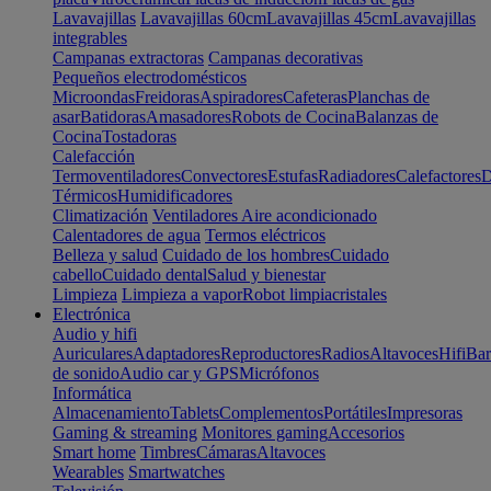
Lavavajillas
Lavavajillas 60cm
Lavavajillas 45cm
Lavavajillas
integrables
Campanas extractoras
Campanas decorativas
Pequeños electrodomésticos
Microondas
Freidoras
Aspiradores
Cafeteras
Planchas de
asar
Batidoras
Amasadores
Robots de Cocina
Balanzas de
Cocina
Tostadoras
Calefacción
Termoventiladores
Convectores
Estufas
Radiadores
Calefactores
D
Térmicos
Humidificadores
Climatización
Ventiladores
Aire acondicionado
Calentadores de agua
Termos eléctricos
Belleza y salud
Cuidado de los hombres
Cuidado
cabello
Cuidado dental
Salud y bienestar
Limpieza
Limpieza a vapor
Robot limpiacristales
Electrónica
Audio y hifi
Auriculares
Adaptadores
Reproductores
Radios
Altavoces
Hifi
Bar
de sonido
Audio car y GPS
Micrófonos
Informática
Almacenamiento
Tablets
Complementos
Portátiles
Impresoras
Gaming & streaming
Monitores gaming
Accesorios
Smart home
Timbres
Cámaras
Altavoces
Wearables
Smartwatches