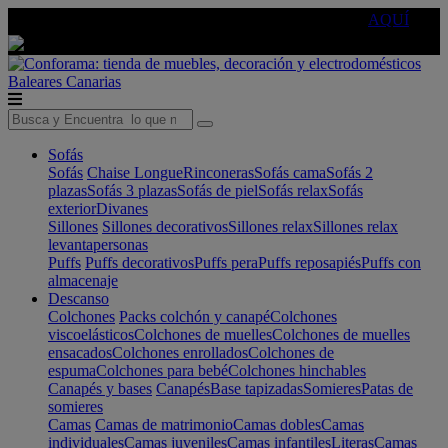
🔵Cambia tu electro con
-10% EXTRA
de descuento ☑️
AQUÍ
Baleares
Canarias
Sofás
Sofás
Chaise Longue
Rinconeras
Sofás cama
Sofás 2
plazas
Sofás 3 plazas
Sofás de piel
Sofás relax
Sofás
exterior
Divanes
Sillones
Sillones decorativos
Sillones relax
Sillones relax
levantapersonas
Puffs
Puffs decorativos
Puffs pera
Puffs reposapiés
Puffs con
almacenaje
Descanso
Colchones
Packs colchón y canapé
Colchones
viscoelásticos
Colchones de muelles
Colchones de muelles
ensacados
Colchones enrollados
Colchones de
espuma
Colchones para bebé
Colchones hinchables
Canapés y bases
Canapés
Base tapizadas
Somieres
Patas de
somieres
Camas
Camas de matrimonio
Camas dobles
Camas
individuales
Camas juveniles
Camas infantiles
Literas
Camas