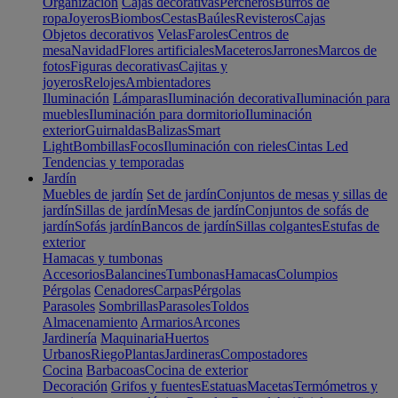
Organización
Cajas decorativas
Percheros
Burros de
ropa
Joyeros
Biombos
Cestas
Baúles
Revisteros
Cajas
Objetos decorativos
Velas
Faroles
Centros de
mesa
Navidad
Flores artificiales
Maceteros
Jarrones
Marcos de
fotos
Figuras decorativas
Cajitas y
joyeros
Relojes
Ambientadores
Iluminación
Lámparas
Iluminación decorativa
Iluminación para
muebles
Iluminación para dormitorio
Iluminación
exterior
Guirnaldas
Balizas
Smart
Light
Bombillas
Focos
Iluminación con rieles
Cintas Led
Tendencias y temporadas
Jardín
Muebles de jardín
Set de jardín
Conjuntos de mesas y sillas de
jardín
Sillas de jardín
Mesas de jardín
Conjuntos de sofás de
jardín
Sofás jardín
Bancos de jardín
Sillas colgantes
Estufas de
exterior
Hamacas y tumbonas
Accesorios
Balancines
Tumbonas
Hamacas
Columpios
Pérgolas
Cenadores
Carpas
Pérgolas
Parasoles
Sombrillas
Parasoles
Toldos
Almacenamiento
Armarios
Arcones
Jardinería
Maquinaria
Huertos
Urbanos
Riego
Plantas
Jardineras
Compostadores
Cocina
Barbacoas
Cocina de exterior
Decoración
Grifos y fuentes
Estatuas
Macetas
Termómetros y