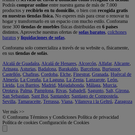
Podrás
comprar online
entre nuestra gama de más de 7.000
productos y
recibirlo en tu domicilio
, o bien con
recogida gratis
en nuestras tiendas física.
No esperes más para crear o renovar tu
hogar y transformarlo en un espacio con mucho estilo. Conforama
tiene 300
tiendas de muebles
físicas distribuidas en
6 países
distintos. Aproveche nuestras ofertas de
sofas baratos
,
colchones
baratos
y
liquidaciones de sofas
.
Conforama solo comercializa a través de su website o, físicamente,
en sus
tiendas de sofás
.
Alcalá de Guadaíra
,
Alcalá de Henares
,
Alcorcón
,
Alfafar
,
Alicante
,
Arinaga
,
Asturias
,
Badalona
,
Barakaldo
,
Barcelona
,
Burjassot
,
Castellón
,
Chafiras
,
Cordoba
,
Elche
,
Finestrat
,
Granada
,
Huércal de
Almería
,
La Coruña
,
La Laguna
,
La Zenia
,
Lanzarote
,
León
,
Lleida
,
Los Barrios
,
Madrid
,
Majadahonda
,
Málaga
,
Murcia
,
Orotava
,
Palma
,
Pamplona
,
Rivas
,
Sabadell
,
Sagunto
,
Salt, Girona
,
San Sebastian
,
Sant Boi
,
Santander
,
Santiago de Compostela
,
Sevilla
,
Tamaraceite
,
Terrassa
,
Viana
,
Vilanova i la Geltrú
,
Zaragoza
Ver más >>
© Conforama
Términos y Condiciones
Política de privacidad
Política de cookies
Configuración de Cookies