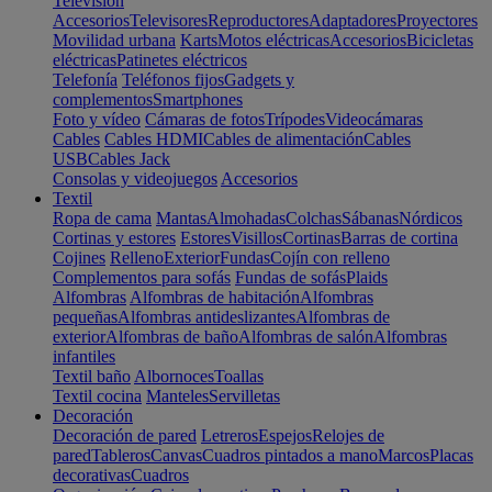
Televisión
Accesorios
Televisores
Reproductores
Adaptadores
Proyectores
Movilidad urbana
Karts
Motos eléctricas
Accesorios
Bicicletas
eléctricas
Patinetes eléctricos
Telefonía
Teléfonos fijos
Gadgets y
complementos
Smartphones
Foto y vídeo
Cámaras de fotos
Trípodes
Videocámaras
Cables
Cables HDMI
Cables de alimentación
Cables
USB
Cables Jack
Consolas y videojuegos
Accesorios
Textil
Ropa de cama
Mantas
Almohadas
Colchas
Sábanas
Nórdicos
Cortinas y estores
Estores
Visillos
Cortinas
Barras de cortina
Cojines
Relleno
Exterior
Fundas
Cojín con relleno
Complementos para sofás
Fundas de sofás
Plaids
Alfombras
Alfombras de habitación
Alfombras
pequeñas
Alfombras antideslizantes
Alfombras de
exterior
Alfombras de baño
Alfombras de salón
Alfombras
infantiles
Textil baño
Albornoces
Toallas
Textil cocina
Manteles
Servilletas
Decoración
Decoración de pared
Letreros
Espejos
Relojes de
pared
Tableros
Canvas
Cuadros pintados a mano
Marcos
Placas
decorativas
Cuadros