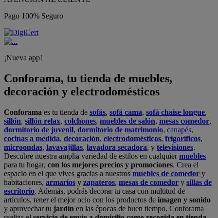
Pago 100% Seguro
¡Nueva app!
Conforama, tu tienda de muebles,
decoración y electrodomésticos
Conforama
es tu tienda de
sofás
,
sofá cama
,
sofá chaise longue
,
sillón
,
sillón relax
,
colchones
,
muebles de salón
,
mesas comedor
,
dormitorio de juvenil
,
dormitorio de matrimonio
,
canapés
,
cocinas a medida
,
decoración
,
electrodomésticos
,
frigoríficos
,
microondas
,
lavavajillas
,
lavadora secadora
, y
televisiones
.
Descubre nuestra amplia variedad de estilos en cualquier
muebles
para tu hogar,
con los mejores precios y promociones
. Crea el
espacio en el que vives gracias a nuestros
muebles de comedor
y
habitaciones,
armarios
y
zapateros
,
mesas de comedor
y
sillas de
escritorio
. Además, podrás decorar tu casa con multitud de
artículos, tener el mejor ocio con los productos de
imagen y sonido
y aprovechar tu
jardín
en las épocas de buen tiempo. Conforama
realiza el
servicio de envío a domicilio como recogida en tienda.