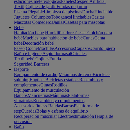
estaciones metereológicas
Paneles
Cesped Artificial
Textil
Cojines de jardín
Fundas de jardín
Piscina
Plegable
Limpieza de piscinas
Ducha
Hinchable
Juguetes
Columpios
Toboganes
Hinchables
Casitas
Mascotas
Comederos
Jaulas
Casetas para mascotas
Bebé
Habitación bebé
Humidificadores
Cestas
Colchón para
bebé
Muebles para habitación de bebé
Cunas
Cama
bebé
Decoración bebé
Paseo
Coche
Mochilas
Accesorios
Capazos
Carrito ligero
Baño e higiene
Aspirador nasal
Orinales
Textil bebé
Cojines
Funda
Seguridad
Barreras
Deporte
Equipamiento de cardio
Máquinas de remo
Bicicletas
spinning
Elípticas
Bicicletas estáticas
Recambios y
complementos
Cintas
Rodillos
Equipamiento de musculación
Bancos
Mancuernas
Máquinas
Plataformas
vibratorias
Recambios y complementos
Accesorios fitness
Bandas
Barras
Plataforma de
step
Cuerdas
Bolas y esferas de equilibrio
Recuperación muscular
Electroestimulación
Terapia de
percusión
Baño