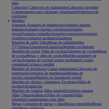
nido
Cabeceros
Cabeceros de matrimonio
Cabeceros juveniles
Complementos para colchones
Almohadas
Protectores de
colchones
Muebles
Armarios
Armarios de matrimonio
Armarios puertas
batientes
Armarios puertas correderas
Armarios
juvenil
Armarios infantiles
Armarios esquineros
Armarios
vestidores
Armarios auxiliares
Zapateros
Muebles de salón
Sillas
Mesas de salón
Muebles
TV
Vitrinas
Aparadores
Estanterias
Muebles recibidores
Muebles de cocina
Sillas de cocinas
Taburetes de cocina
Mesas
de cocina
Mesas y sillas de cocina
Muebles auxiliares de
cocina
Armarios de cocina
Cocinas modulares
Cocinas
completas
Cocinas a medida
Muebles de dormitorio
Camas matrimonio
Cabeceros de
matrimonio
Armarios de matrimonio
Mesitas de
noche
Comodas
Muebles de dormitorio juvenil
Muebles de oficina y teletrabajo
Escritorios
Sillas de
escritorio
Estanterías
Muebles de Gaming
Sillas gaming
Escritorios gaming
Sillas
Taburetes
Bancos
Sillas de comedor
Sillas
infantiles
Complementos para sillas
Mesas
Conjuntos de mesas y sillas
Mesas extensibles
Mesas
altas
Mesas multiusos