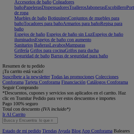
Accesorios de baño
Colgadores
baño
Papeleras
Dispensadores
Toalleros
Jaboneras
Escobillero
Port
de ropa
Muebles de baño
Botiquines
Conjuntos de muebles para
baño
Tocadores para baño
Armarios para baño
Repisa para
baño
Espejos de baño
Espejos de baño sin Luz
Espejos de baño
iluminados
Espejos de baño con aumento
Sanitarios
Bañeras
Lavabos
Mamparas
Grifería
Grifos para cocina
Grifos para ducha
Seguridad de baño
Barras de seguridad para baño
Resumen de tu pedido
¡Tu carrito está vacío!
Suscríbete a la newsletter
Todas las promociones
Colecciones
Conforama
Tarjeta Conforama
Financiación
Catálogos Conforama
Seguir Comprando
*Descuentos, cupones y servicios son aplicados en el carrito. Haz
clic en Tramitar Pedido para ver estos descuentos e importes
Pago 100% seguro
Total con descuento
(IVA incluido*)
Ir Al Carrito
Estado de mi pedido
Tiendas
Ayuda
Blog
App Conforama
Baleares