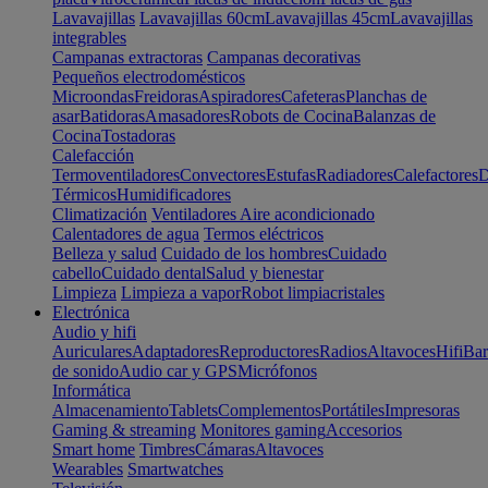
Lavavajillas
Lavavajillas 60cm
Lavavajillas 45cm
Lavavajillas
integrables
Campanas extractoras
Campanas decorativas
Pequeños electrodomésticos
Microondas
Freidoras
Aspiradores
Cafeteras
Planchas de
asar
Batidoras
Amasadores
Robots de Cocina
Balanzas de
Cocina
Tostadoras
Calefacción
Termoventiladores
Convectores
Estufas
Radiadores
Calefactores
D
Térmicos
Humidificadores
Climatización
Ventiladores
Aire acondicionado
Calentadores de agua
Termos eléctricos
Belleza y salud
Cuidado de los hombres
Cuidado
cabello
Cuidado dental
Salud y bienestar
Limpieza
Limpieza a vapor
Robot limpiacristales
Electrónica
Audio y hifi
Auriculares
Adaptadores
Reproductores
Radios
Altavoces
Hifi
Bar
de sonido
Audio car y GPS
Micrófonos
Informática
Almacenamiento
Tablets
Complementos
Portátiles
Impresoras
Gaming & streaming
Monitores gaming
Accesorios
Smart home
Timbres
Cámaras
Altavoces
Wearables
Smartwatches