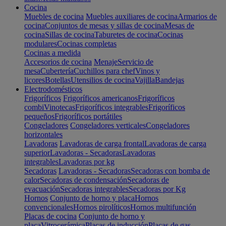
Cocina
Muebles de cocina
Muebles auxiliares de cocina
Armarios de
cocina
Conjuntos de mesas y sillas de cocina
Mesas de
cocina
Sillas de cocina
Taburetes de cocina
Cocinas
modulares
Cocinas completas
Cocinas a medida
Accesorios de cocina
Menaje
Servicio de
mesa
Cubertería
Cuchillos para chef
Vinos y
licores
Botellas
Utensilios de cocina
Vajilla
Bandejas
Electrodomésticos
Frigoríficos
Frigoríficos americanos
Frigoríficos
combi
Vinotecas
Frigoríficos integrables
Frigoríficos
pequeños
Frigoríficos portátiles
Congeladores
Congeladores verticales
Congeladores
horizontales
Lavadoras
Lavadoras de carga frontal
Lavadoras de carga
superior
Lavadoras - Secadoras
Lavadoras
integrables
Lavadoras por kg
Secadoras
Lavadoras - Secadoras
Secadoras con bomba de
calor
Secadoras de condensación
Secadoras de
evacuación
Secadoras integrables
Secadoras por Kg
Hornos
Conjunto de horno y placa
Hornos
convencionales
Hornos pirolíticos
Hornos multifunción
Placas de cocina
Conjunto de horno y
placa
Vitrocerámica
Placas de inducción
Placas de gas