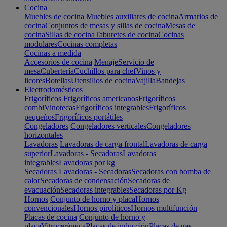
Cocina
Muebles de cocina
Muebles auxiliares de cocina
Armarios de
cocina
Conjuntos de mesas y sillas de cocina
Mesas de
cocina
Sillas de cocina
Taburetes de cocina
Cocinas
modulares
Cocinas completas
Cocinas a medida
Accesorios de cocina
Menaje
Servicio de
mesa
Cubertería
Cuchillos para chef
Vinos y
licores
Botellas
Utensilios de cocina
Vajilla
Bandejas
Electrodomésticos
Frigoríficos
Frigoríficos americanos
Frigoríficos
combi
Vinotecas
Frigoríficos integrables
Frigoríficos
pequeños
Frigoríficos portátiles
Congeladores
Congeladores verticales
Congeladores
horizontales
Lavadoras
Lavadoras de carga frontal
Lavadoras de carga
superior
Lavadoras - Secadoras
Lavadoras
integrables
Lavadoras por kg
Secadoras
Lavadoras - Secadoras
Secadoras con bomba de
calor
Secadoras de condensación
Secadoras de
evacuación
Secadoras integrables
Secadoras por Kg
Hornos
Conjunto de horno y placa
Hornos
convencionales
Hornos pirolíticos
Hornos multifunción
Placas de cocina
Conjunto de horno y
placa
Vitrocerámica
Placas de inducción
Placas de gas