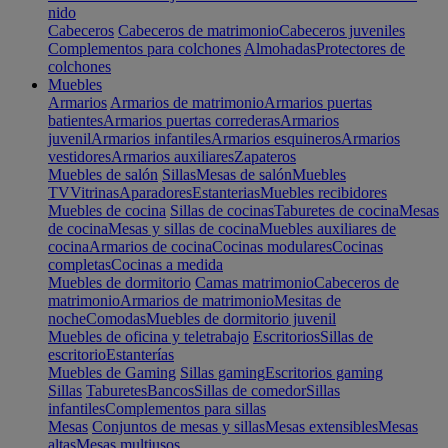
nido
Cabeceros
Cabeceros de matrimonio
Cabeceros juveniles
Complementos para colchones
Almohadas
Protectores de
colchones
Muebles
Armarios
Armarios de matrimonio
Armarios puertas
batientes
Armarios puertas correderas
Armarios
juvenil
Armarios infantiles
Armarios esquineros
Armarios
vestidores
Armarios auxiliares
Zapateros
Muebles de salón
Sillas
Mesas de salón
Muebles
TV
Vitrinas
Aparadores
Estanterias
Muebles recibidores
Muebles de cocina
Sillas de cocinas
Taburetes de cocina
Mesas
de cocina
Mesas y sillas de cocina
Muebles auxiliares de
cocina
Armarios de cocina
Cocinas modulares
Cocinas
completas
Cocinas a medida
Muebles de dormitorio
Camas matrimonio
Cabeceros de
matrimonio
Armarios de matrimonio
Mesitas de
noche
Comodas
Muebles de dormitorio juvenil
Muebles de oficina y teletrabajo
Escritorios
Sillas de
escritorio
Estanterías
Muebles de Gaming
Sillas gaming
Escritorios gaming
Sillas
Taburetes
Bancos
Sillas de comedor
Sillas
infantiles
Complementos para sillas
Mesas
Conjuntos de mesas y sillas
Mesas extensibles
Mesas
altas
Mesas multiusos