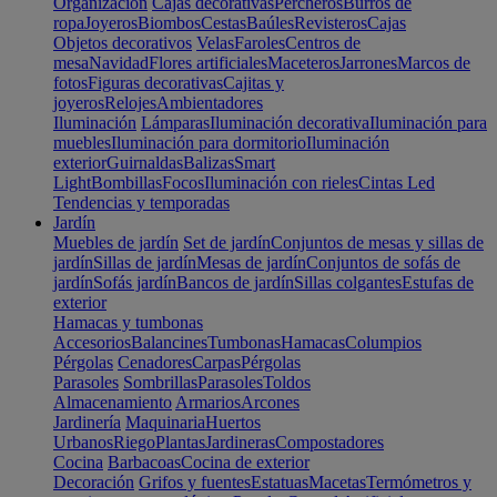
Organización
Cajas decorativas
Percheros
Burros de
ropa
Joyeros
Biombos
Cestas
Baúles
Revisteros
Cajas
Objetos decorativos
Velas
Faroles
Centros de
mesa
Navidad
Flores artificiales
Maceteros
Jarrones
Marcos de
fotos
Figuras decorativas
Cajitas y
joyeros
Relojes
Ambientadores
Iluminación
Lámparas
Iluminación decorativa
Iluminación para
muebles
Iluminación para dormitorio
Iluminación
exterior
Guirnaldas
Balizas
Smart
Light
Bombillas
Focos
Iluminación con rieles
Cintas Led
Tendencias y temporadas
Jardín
Muebles de jardín
Set de jardín
Conjuntos de mesas y sillas de
jardín
Sillas de jardín
Mesas de jardín
Conjuntos de sofás de
jardín
Sofás jardín
Bancos de jardín
Sillas colgantes
Estufas de
exterior
Hamacas y tumbonas
Accesorios
Balancines
Tumbonas
Hamacas
Columpios
Pérgolas
Cenadores
Carpas
Pérgolas
Parasoles
Sombrillas
Parasoles
Toldos
Almacenamiento
Armarios
Arcones
Jardinería
Maquinaria
Huertos
Urbanos
Riego
Plantas
Jardineras
Compostadores
Cocina
Barbacoas
Cocina de exterior
Decoración
Grifos y fuentes
Estatuas
Macetas
Termómetros y