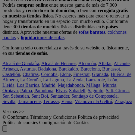
Podrás
comprar online
entre nuestra gama de más de 7.000
productos y
recibirlo en tu domicilio
, o bien con
recogida gratis
en nuestras tiendas física.
No esperes más para crear o renovar tu
hogar y transformarlo en un espacio con mucho estilo. Conforama
tiene 300
tiendas de muebles
físicas distribuidas en
6 países
distintos. Aproveche nuestras ofertas de
sofas baratos
,
colchones
baratos
y
liquidaciones de sofas
.
Conforama solo comercializa a través de su website o, físicamente,
en sus
tiendas de sofás
.
Alcalá de Guadaíra
,
Alcalá de Henares
,
Alcorcón
,
Alfafar
,
Alicante
,
Arinaga
,
Asturias
,
Badalona
,
Barakaldo
,
Barcelona
,
Burjassot
,
Castellón
,
Chafiras
,
Cordoba
,
Elche
,
Finestrat
,
Granada
,
Huércal de
Almería
,
La Coruña
,
La Laguna
,
La Zenia
,
Lanzarote
,
León
,
Lleida
,
Los Barrios
,
Madrid
,
Majadahonda
,
Málaga
,
Murcia
,
Orotava
,
Palma
,
Pamplona
,
Rivas
,
Sabadell
,
Sagunto
,
Salt, Girona
,
San Sebastian
,
Sant Boi
,
Santander
,
Santiago de Compostela
,
Sevilla
,
Tamaraceite
,
Terrassa
,
Viana
,
Vilanova i la Geltrú
,
Zaragoza
Ver más >>
© Conforama
Términos y Condiciones
Política de privacidad
Política de cookies
Configuración de Cookies