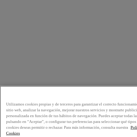
Utilizamos cookies propias y de terceros para garantizar el correcto funcionami
sitio web, analizar la navegación, mejorar nuestros servicios y mostrarte public
personalizada en función de tus hábitos de navegación. Puedes aceptar todas la
pulsando en “Aceptar”, o configurar tus preferencias para seleccionar qué tipos
cookies deseas permitir o rechazar. Para más información, consulta nuestra
Pol
Cookies