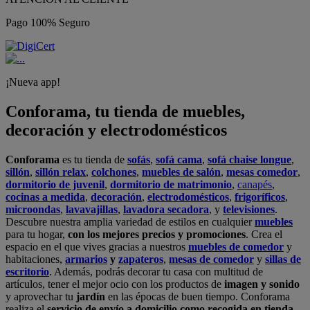
Pago 100% Seguro
¡Nueva app!
Conforama, tu tienda de muebles,
decoración y electrodomésticos
Conforama
es tu tienda de
sofás
,
sofá cama
,
sofá chaise longue
,
sillón
,
sillón relax
,
colchones
,
muebles de salón
,
mesas comedor
,
dormitorio de juvenil
,
dormitorio de matrimonio
,
canapés
,
cocinas a medida
,
decoración
,
electrodomésticos
,
frigoríficos
,
microondas
,
lavavajillas
,
lavadora secadora
, y
televisiones
.
Descubre nuestra amplia variedad de estilos en cualquier
muebles
para tu hogar,
con los mejores precios y promociones
. Crea el
espacio en el que vives gracias a nuestros
muebles de comedor
y
habitaciones,
armarios
y
zapateros
,
mesas de comedor
y
sillas de
escritorio
. Además, podrás decorar tu casa con multitud de
artículos, tener el mejor ocio con los productos de
imagen y sonido
y aprovechar tu
jardín
en las épocas de buen tiempo. Conforama
realiza el
servicio de envío a domicilio como recogida en tienda.