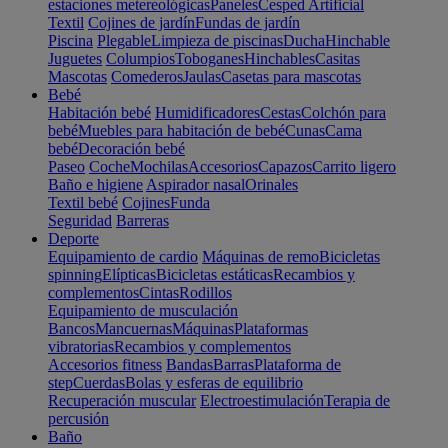
estaciones metereológicas
Paneles
Cesped Artificial
Textil
Cojines de jardín
Fundas de jardín
Piscina
Plegable
Limpieza de piscinas
Ducha
Hinchable
Juguetes
Columpios
Toboganes
Hinchables
Casitas
Mascotas
Comederos
Jaulas
Casetas para mascotas
Bebé
Habitación bebé
Humidificadores
Cestas
Colchón para
bebé
Muebles para habitación de bebé
Cunas
Cama
bebé
Decoración bebé
Paseo
Coche
Mochilas
Accesorios
Capazos
Carrito ligero
Baño e higiene
Aspirador nasal
Orinales
Textil bebé
Cojines
Funda
Seguridad
Barreras
Deporte
Equipamiento de cardio
Máquinas de remo
Bicicletas
spinning
Elípticas
Bicicletas estáticas
Recambios y
complementos
Cintas
Rodillos
Equipamiento de musculación
Bancos
Mancuernas
Máquinas
Plataformas
vibratorias
Recambios y complementos
Accesorios fitness
Bandas
Barras
Plataforma de
step
Cuerdas
Bolas y esferas de equilibrio
Recuperación muscular
Electroestimulación
Terapia de
percusión
Baño