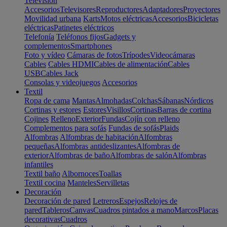
Televisión
Accesorios
Televisores
Reproductores
Adaptadores
Proyectores
Movilidad urbana
Karts
Motos eléctricas
Accesorios
Bicicletas
eléctricas
Patinetes eléctricos
Telefonía
Teléfonos fijos
Gadgets y
complementos
Smartphones
Foto y vídeo
Cámaras de fotos
Trípodes
Videocámaras
Cables
Cables HDMI
Cables de alimentación
Cables
USB
Cables Jack
Consolas y videojuegos
Accesorios
Textil
Ropa de cama
Mantas
Almohadas
Colchas
Sábanas
Nórdicos
Cortinas y estores
Estores
Visillos
Cortinas
Barras de cortina
Cojines
Relleno
Exterior
Fundas
Cojín con relleno
Complementos para sofás
Fundas de sofás
Plaids
Alfombras
Alfombras de habitación
Alfombras
pequeñas
Alfombras antideslizantes
Alfombras de
exterior
Alfombras de baño
Alfombras de salón
Alfombras
infantiles
Textil baño
Albornoces
Toallas
Textil cocina
Manteles
Servilletas
Decoración
Decoración de pared
Letreros
Espejos
Relojes de
pared
Tableros
Canvas
Cuadros pintados a mano
Marcos
Placas
decorativas
Cuadros