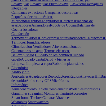
Lavavajillas
Lavavajillas 60cm
Lavavajillas 45cm
Lavavajillas
integrables
Campanas extractoras
Campanas decorativas
Pequeños electrodomésticos
Microondas
Freidoras
Aspiradores
Cafeteras
Planchas de
asar
Batidoras
Amasadores
Robots de Cocina
Balanzas de
Cocina
Tostadoras
Calefacción
Termoventiladores
Convectores
Estufas
Radiadores
Calefactores
D
Térmicos
Humidificadores
Climatización
Ventiladores
Aire acondicionado
Calentadores de agua
Termos eléctricos
Belleza y salud
Cuidado de los hombres
Cuidado
cabello
Cuidado dental
Salud y bienestar
Limpieza
Limpieza a vapor
Robot limpiacristales
Electrónica
Audio y hifi
Auriculares
Adaptadores
Reproductores
Radios
Altavoces
Hifi
Bar
de sonido
Audio car y GPS
Micrófonos
Informática
Almacenamiento
Tablets
Complementos
Portátiles
Impresoras
Gaming & streaming
Monitores gaming
Accesorios
Smart home
Timbres
Cámaras
Altavoces
Wearables
Smartwatches