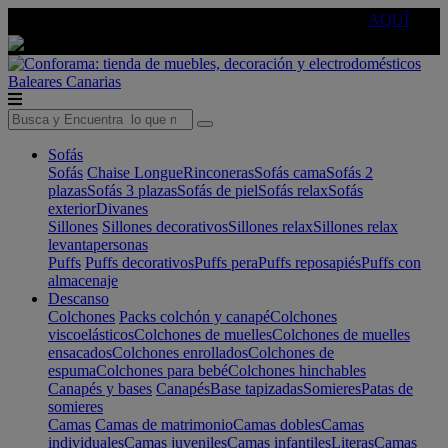
🔵Cambia tu electro con
-10% EXTRA
de descuento ☑️
AQUÍ
Baleares
Canarias
Sofás
Sofás
Chaise Longue
Rinconeras
Sofás cama
Sofás 2
plazas
Sofás 3 plazas
Sofás de piel
Sofás relax
Sofás
exterior
Divanes
Sillones
Sillones decorativos
Sillones relax
Sillones relax
levantapersonas
Puffs
Puffs decorativos
Puffs pera
Puffs reposapiés
Puffs con
almacenaje
Descanso
Colchones
Packs colchón y canapé
Colchones
viscoelásticos
Colchones de muelles
Colchones de muelles
ensacados
Colchones enrollados
Colchones de
espuma
Colchones para bebé
Colchones hinchables
Canapés y bases
Canapés
Base tapizadas
Somieres
Patas de
somieres
Camas
Camas de matrimonio
Camas dobles
Camas
individuales
Camas juveniles
Camas infantiles
Literas
Camas