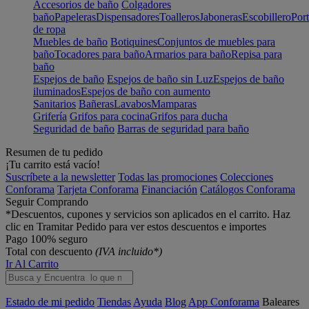
Accesorios de baño
Colgadores
baño
Papeleras
Dispensadores
Toalleros
Jaboneras
Escobillero
Port
de ropa
Muebles de baño
Botiquines
Conjuntos de muebles para
baño
Tocadores para baño
Armarios para baño
Repisa para
baño
Espejos de baño
Espejos de baño sin Luz
Espejos de baño
iluminados
Espejos de baño con aumento
Sanitarios
Bañeras
Lavabos
Mamparas
Grifería
Grifos para cocina
Grifos para ducha
Seguridad de baño
Barras de seguridad para baño
Resumen de tu pedido
¡Tu carrito está vacío!
Suscríbete a la newsletter
Todas las promociones
Colecciones
Conforama
Tarjeta Conforama
Financiación
Catálogos Conforama
Seguir Comprando
*Descuentos, cupones y servicios son aplicados en el carrito. Haz
clic en Tramitar Pedido para ver estos descuentos e importes
Pago 100% seguro
Total con descuento
(IVA incluido*)
Ir Al Carrito
Estado de mi pedido
Tiendas
Ayuda
Blog
App Conforama
Baleares