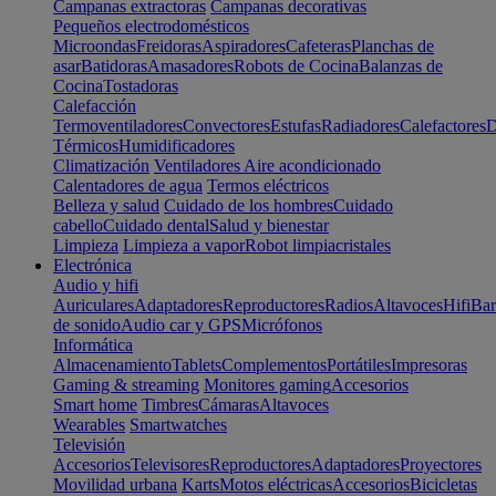
Campanas extractoras
Campanas decorativas
Pequeños electrodomésticos
Microondas
Freidoras
Aspiradores
Cafeteras
Planchas de
asar
Batidoras
Amasadores
Robots de Cocina
Balanzas de
Cocina
Tostadoras
Calefacción
Termoventiladores
Convectores
Estufas
Radiadores
Calefactores
D
Térmicos
Humidificadores
Climatización
Ventiladores
Aire acondicionado
Calentadores de agua
Termos eléctricos
Belleza y salud
Cuidado de los hombres
Cuidado
cabello
Cuidado dental
Salud y bienestar
Limpieza
Limpieza a vapor
Robot limpiacristales
Electrónica
Audio y hifi
Auriculares
Adaptadores
Reproductores
Radios
Altavoces
Hifi
Bar
de sonido
Audio car y GPS
Micrófonos
Informática
Almacenamiento
Tablets
Complementos
Portátiles
Impresoras
Gaming & streaming
Monitores gaming
Accesorios
Smart home
Timbres
Cámaras
Altavoces
Wearables
Smartwatches
Televisión
Accesorios
Televisores
Reproductores
Adaptadores
Proyectores
Movilidad urbana
Karts
Motos eléctricas
Accesorios
Bicicletas