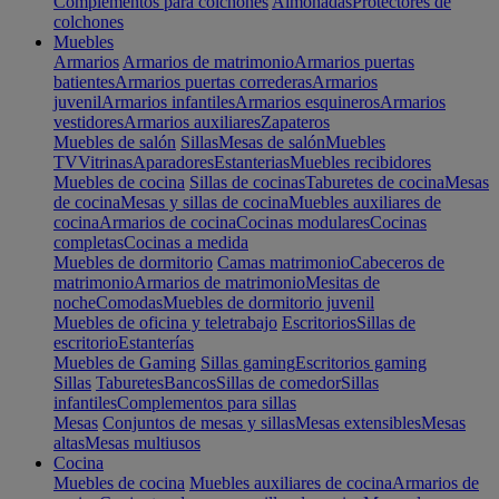
Complementos para colchones
Almohadas
Protectores de
colchones
Muebles
Armarios
Armarios de matrimonio
Armarios puertas
batientes
Armarios puertas correderas
Armarios
juvenil
Armarios infantiles
Armarios esquineros
Armarios
vestidores
Armarios auxiliares
Zapateros
Muebles de salón
Sillas
Mesas de salón
Muebles
TV
Vitrinas
Aparadores
Estanterias
Muebles recibidores
Muebles de cocina
Sillas de cocinas
Taburetes de cocina
Mesas
de cocina
Mesas y sillas de cocina
Muebles auxiliares de
cocina
Armarios de cocina
Cocinas modulares
Cocinas
completas
Cocinas a medida
Muebles de dormitorio
Camas matrimonio
Cabeceros de
matrimonio
Armarios de matrimonio
Mesitas de
noche
Comodas
Muebles de dormitorio juvenil
Muebles de oficina y teletrabajo
Escritorios
Sillas de
escritorio
Estanterías
Muebles de Gaming
Sillas gaming
Escritorios gaming
Sillas
Taburetes
Bancos
Sillas de comedor
Sillas
infantiles
Complementos para sillas
Mesas
Conjuntos de mesas y sillas
Mesas extensibles
Mesas
altas
Mesas multiusos
Cocina
Muebles de cocina
Muebles auxiliares de cocina
Armarios de