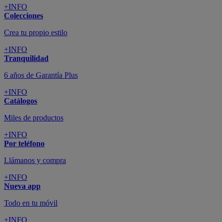
+INFO
Colecciones
Crea tu propio estilo
+INFO
Tranquilidad
6 años de Garantía Plus
+INFO
Catálogos
Miles de productos
+INFO
Por teléfono
Llámanos y compra
+INFO
Nueva app
Todo en tu móvil
+INFO