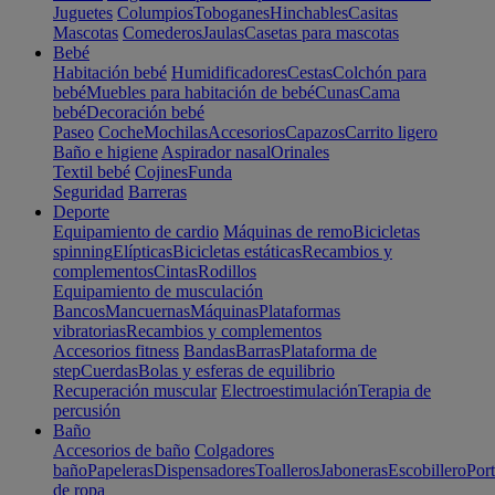
Juguetes
Columpios
Toboganes
Hinchables
Casitas
Mascotas
Comederos
Jaulas
Casetas para mascotas
Bebé
Habitación bebé
Humidificadores
Cestas
Colchón para
bebé
Muebles para habitación de bebé
Cunas
Cama
bebé
Decoración bebé
Paseo
Coche
Mochilas
Accesorios
Capazos
Carrito ligero
Baño e higiene
Aspirador nasal
Orinales
Textil bebé
Cojines
Funda
Seguridad
Barreras
Deporte
Equipamiento de cardio
Máquinas de remo
Bicicletas
spinning
Elípticas
Bicicletas estáticas
Recambios y
complementos
Cintas
Rodillos
Equipamiento de musculación
Bancos
Mancuernas
Máquinas
Plataformas
vibratorias
Recambios y complementos
Accesorios fitness
Bandas
Barras
Plataforma de
step
Cuerdas
Bolas y esferas de equilibrio
Recuperación muscular
Electroestimulación
Terapia de
percusión
Baño
Accesorios de baño
Colgadores
baño
Papeleras
Dispensadores
Toalleros
Jaboneras
Escobillero
Port
de ropa