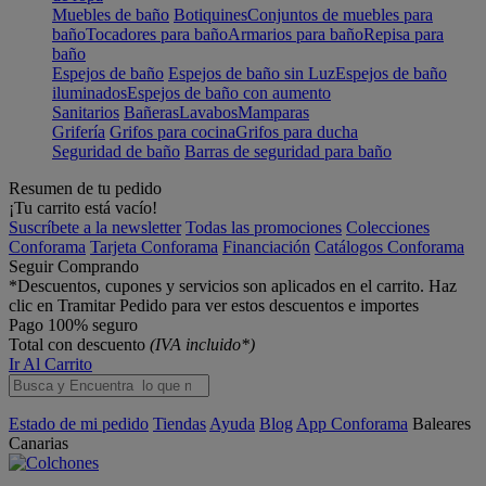
Muebles de baño
Botiquines
Conjuntos de muebles para
baño
Tocadores para baño
Armarios para baño
Repisa para
baño
Espejos de baño
Espejos de baño sin Luz
Espejos de baño
iluminados
Espejos de baño con aumento
Sanitarios
Bañeras
Lavabos
Mamparas
Grifería
Grifos para cocina
Grifos para ducha
Seguridad de baño
Barras de seguridad para baño
Resumen de tu pedido
¡Tu carrito está vacío!
Suscríbete a la newsletter
Todas las promociones
Colecciones
Conforama
Tarjeta Conforama
Financiación
Catálogos Conforama
Seguir Comprando
*Descuentos, cupones y servicios son aplicados en el carrito. Haz
clic en Tramitar Pedido para ver estos descuentos e importes
Pago 100% seguro
Total con descuento
(IVA incluido*)
Ir Al Carrito
Estado de mi pedido
Tiendas
Ayuda
Blog
App Conforama
Baleares
Canarias