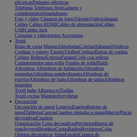
eléctricas
Patinetes eléctricos
Telefonía
Teléfonos fijos
Gadgets y
complementos
Smartphones
Foto y vídeo
Cámaras de fotos
Trípodes
Videocámaras
Cables
Cables HDMI
Cables de alimentación
Cables
USB
Cables Jack
Consolas y videojuegos
Accesorios
Textil
Ropa de cama
Mantas
Almohadas
Colchas
Sábanas
Nórdicos
Cortinas y estores
Estores
Visillos
Cortinas
Barras de cortina
Cojines
Relleno
Exterior
Fundas
Cojín con relleno
Complementos para sofás
Fundas de sofás
Plaids
Alfombras
Alfombras de habitación
Alfombras
pequeñas
Alfombras antideslizantes
Alfombras de
exterior
Alfombras de baño
Alfombras de salón
Alfombras
infantiles
Textil baño
Albornoces
Toallas
Textil cocina
Manteles
Servilletas
Decoración
Decoración de pared
Letreros
Espejos
Relojes de
pared
Tableros
Canvas
Cuadros pintados a mano
Marcos
Placas
decorativas
Cuadros
Organización
Cajas decorativas
Percheros
Burros de
ropa
Joyeros
Biombos
Cestas
Baúles
Revisteros
Cajas
Objetos decorativos
Velas
Faroles
Centros de