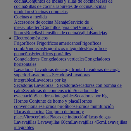
cocina
Conjuntos de mesas y sillas de cocina
Mesas de
cocina
Sillas de cocina
Taburetes de cocina
Cocinas
modulares
Cocinas completas
Cocinas a medida
Accesorios de cocina
Menaje
Servicio de
mesa
Cubertería
Cuchillos para chef
Vinos y
licores
Botellas
Utensilios de cocina
Vajilla
Bandejas
Electrodomésticos
Frigoríficos
Frigoríficos americanos
Frigoríficos
combi
Vinotecas
Frigoríficos integrables
Frigoríficos
pequeños
Frigoríficos portátiles
Congeladores
Congeladores verticales
Congeladores
horizontales
Lavadoras
Lavadoras de carga frontal
Lavadoras de carga
superior
Lavadoras - Secadoras
Lavadoras
integrables
Lavadoras por kg
Secadoras
Lavadoras - Secadoras
Secadoras con bomba de
calor
Secadoras de condensación
Secadoras de
evacuación
Secadoras integrables
Secadoras por Kg
Hornos
Conjunto de horno y placa
Hornos
convencionales
Hornos pirolíticos
Hornos multifunción
Placas de cocina
Conjunto de horno y
placa
Vitrocerámica
Placas de inducción
Placas de gas
Lavavajillas
Lavavajillas 60cm
Lavavajillas 45cm
Lavavajillas
integrables