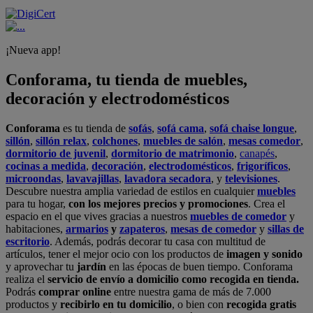
¡Nueva app!
Conforama, tu tienda de muebles,
decoración y electrodomésticos
Conforama
es tu tienda de
sofás
,
sofá cama
,
sofá chaise longue
,
sillón
,
sillón relax
,
colchones
,
muebles de salón
,
mesas comedor
,
dormitorio de juvenil
,
dormitorio de matrimonio
,
canapés
,
cocinas a medida
,
decoración
,
electrodomésticos
,
frigoríficos
,
microondas
,
lavavajillas
,
lavadora secadora
, y
televisiones
.
Descubre nuestra amplia variedad de estilos en cualquier
muebles
para tu hogar,
con los mejores precios y promociones
. Crea el
espacio en el que vives gracias a nuestros
muebles de comedor
y
habitaciones,
armarios
y
zapateros
,
mesas de comedor
y
sillas de
escritorio
. Además, podrás decorar tu casa con multitud de
artículos, tener el mejor ocio con los productos de
imagen y sonido
y aprovechar tu
jardín
en las épocas de buen tiempo. Conforama
realiza el
servicio de envío a domicilio como recogida en tienda.
Podrás
comprar online
entre nuestra gama de más de 7.000
productos y
recibirlo en tu domicilio
, o bien con
recogida gratis