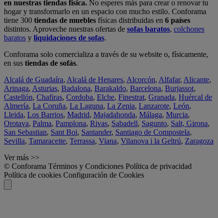
en nuestras tiendas física.
No esperes más para crear o renovar tu
hogar y transformarlo en un espacio con mucho estilo. Conforama
tiene 300
tiendas de muebles
físicas distribuidas en
6 países
distintos. Aproveche nuestras ofertas de
sofas baratos
,
colchones
baratos
y
liquidaciones de sofas
.
Conforama solo comercializa a través de su website o, físicamente,
en sus
tiendas de sofás
.
Alcalá de Guadaíra
,
Alcalá de Henares
,
Alcorcón
,
Alfafar
,
Alicante
,
Arinaga
,
Asturias
,
Badalona
,
Barakaldo
,
Barcelona
,
Burjassot
,
Castellón
,
Chafiras
,
Cordoba
,
Elche
,
Finestrat
,
Granada
,
Huércal de
Almería
,
La Coruña
,
La Laguna
,
La Zenia
,
Lanzarote
,
León
,
Lleida
,
Los Barrios
,
Madrid
,
Majadahonda
,
Málaga
,
Murcia
,
Orotava
,
Palma
,
Pamplona
,
Rivas
,
Sabadell
,
Sagunto
,
Salt, Girona
,
San Sebastian
,
Sant Boi
,
Santander
,
Santiago de Compostela
,
Sevilla
,
Tamaraceite
,
Terrassa
,
Viana
,
Vilanova i la Geltrú
,
Zaragoza
Ver más >>
© Conforama
Términos y Condiciones
Política de privacidad
Política de cookies
Configuración de Cookies