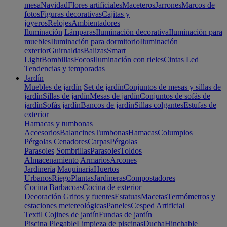
mesa
Navidad
Flores artificiales
Maceteros
Jarrones
Marcos de
fotos
Figuras decorativas
Cajitas y
joyeros
Relojes
Ambientadores
Iluminación
Lámparas
Iluminación decorativa
Iluminación para
muebles
Iluminación para dormitorio
Iluminación
exterior
Guirnaldas
Balizas
Smart
Light
Bombillas
Focos
Iluminación con rieles
Cintas Led
Tendencias y temporadas
Jardín
Muebles de jardín
Set de jardín
Conjuntos de mesas y sillas de
jardín
Sillas de jardín
Mesas de jardín
Conjuntos de sofás de
jardín
Sofás jardín
Bancos de jardín
Sillas colgantes
Estufas de
exterior
Hamacas y tumbonas
Accesorios
Balancines
Tumbonas
Hamacas
Columpios
Pérgolas
Cenadores
Carpas
Pérgolas
Parasoles
Sombrillas
Parasoles
Toldos
Almacenamiento
Armarios
Arcones
Jardinería
Maquinaria
Huertos
Urbanos
Riego
Plantas
Jardineras
Compostadores
Cocina
Barbacoas
Cocina de exterior
Decoración
Grifos y fuentes
Estatuas
Macetas
Termómetros y
estaciones metereológicas
Paneles
Cesped Artificial
Textil
Cojines de jardín
Fundas de jardín
Piscina
Plegable
Limpieza de piscinas
Ducha
Hinchable