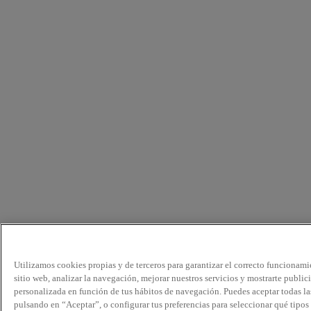
Utilizamos cookies propias y de terceros para garantizar el correcto funcionami
sitio web, analizar la navegación, mejorar nuestros servicios y mostrarte public
personalizada en función de tus hábitos de navegación. Puedes aceptar todas la
pulsando en “Aceptar”, o configurar tus preferencias para seleccionar qué tipos