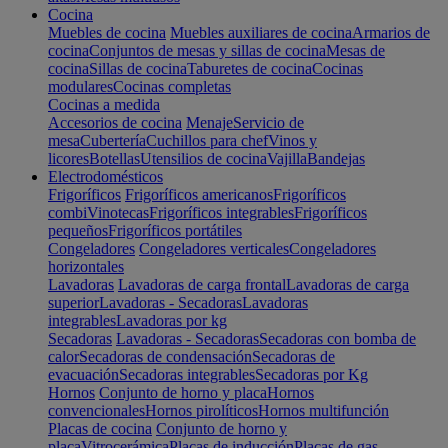
Cocina
Muebles de cocina
Muebles auxiliares de cocina
Armarios de
cocina
Conjuntos de mesas y sillas de cocina
Mesas de
cocina
Sillas de cocina
Taburetes de cocina
Cocinas
modulares
Cocinas completas
Cocinas a medida
Accesorios de cocina
Menaje
Servicio de
mesa
Cubertería
Cuchillos para chef
Vinos y
licores
Botellas
Utensilios de cocina
Vajilla
Bandejas
Electrodomésticos
Frigoríficos
Frigoríficos americanos
Frigoríficos
combi
Vinotecas
Frigoríficos integrables
Frigoríficos
pequeños
Frigoríficos portátiles
Congeladores
Congeladores verticales
Congeladores
horizontales
Lavadoras
Lavadoras de carga frontal
Lavadoras de carga
superior
Lavadoras - Secadoras
Lavadoras
integrables
Lavadoras por kg
Secadoras
Lavadoras - Secadoras
Secadoras con bomba de
calor
Secadoras de condensación
Secadoras de
evacuación
Secadoras integrables
Secadoras por Kg
Hornos
Conjunto de horno y placa
Hornos
convencionales
Hornos pirolíticos
Hornos multifunción
Placas de cocina
Conjunto de horno y
placa
Vitrocerámica
Placas de inducción
Placas de gas