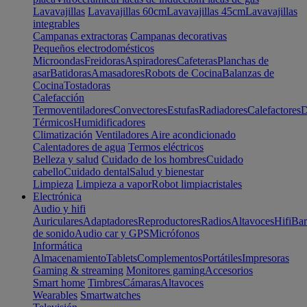
Lavavajillas
Lavavajillas 60cm
Lavavajillas 45cm
Lavavajillas
integrables
Campanas extractoras
Campanas decorativas
Pequeños electrodomésticos
Microondas
Freidoras
Aspiradores
Cafeteras
Planchas de
asar
Batidoras
Amasadores
Robots de Cocina
Balanzas de
Cocina
Tostadoras
Calefacción
Termoventiladores
Convectores
Estufas
Radiadores
Calefactores
D
Térmicos
Humidificadores
Climatización
Ventiladores
Aire acondicionado
Calentadores de agua
Termos eléctricos
Belleza y salud
Cuidado de los hombres
Cuidado
cabello
Cuidado dental
Salud y bienestar
Limpieza
Limpieza a vapor
Robot limpiacristales
Electrónica
Audio y hifi
Auriculares
Adaptadores
Reproductores
Radios
Altavoces
Hifi
Bar
de sonido
Audio car y GPS
Micrófonos
Informática
Almacenamiento
Tablets
Complementos
Portátiles
Impresoras
Gaming & streaming
Monitores gaming
Accesorios
Smart home
Timbres
Cámaras
Altavoces
Wearables
Smartwatches