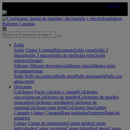
🔵Cambia tu electro con
-10% EXTRA
de descuento ☑️
AQUÍ
Baleares
Canarias
Sofás
Sofás
Chaise Longue
Rinconeras
Sofás cama
Sofás 2
plazas
Sofás 3 plazas
Sofás de piel
Sofás relax
Sofás
exterior
Divanes
Sillones
Sillones decorativos
Sillones relax
Sillones relax
levantapersonas
Puffs
Puffs decorativos
Puffs pera
Puffs reposapiés
Puffs con
almacenaje
Descanso
Colchones
Packs colchón y canapé
Colchones
viscoelásticos
Colchones de muelles
Colchones de muelles
ensacados
Colchones enrollados
Colchones de
espuma
Colchones para bebé
Colchones hinchables
Canapés y bases
Canapés
Base tapizadas
Somieres
Patas de
somieres
Camas
Camas de matrimonio
Camas dobles
Camas
individuales
Camas juveniles
Camas infantiles
Literas
Camas