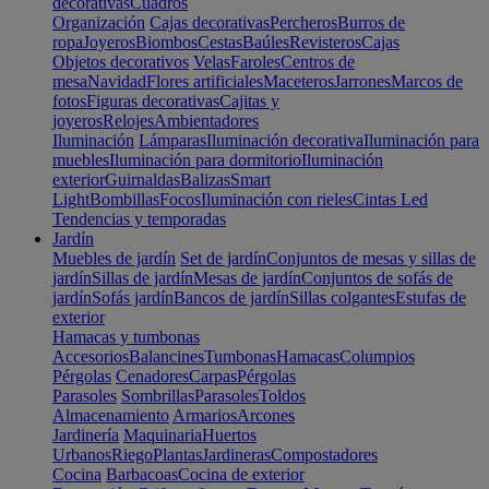
decorativas
Cuadros
Organización
Cajas decorativas
Percheros
Burros de
ropa
Joyeros
Biombos
Cestas
Baúles
Revisteros
Cajas
Objetos decorativos
Velas
Faroles
Centros de
mesa
Navidad
Flores artificiales
Maceteros
Jarrones
Marcos de
fotos
Figuras decorativas
Cajitas y
joyeros
Relojes
Ambientadores
Iluminación
Lámparas
Iluminación decorativa
Iluminación para
muebles
Iluminación para dormitorio
Iluminación
exterior
Guirnaldas
Balizas
Smart
Light
Bombillas
Focos
Iluminación con rieles
Cintas Led
Tendencias y temporadas
Jardín
Muebles de jardín
Set de jardín
Conjuntos de mesas y sillas de
jardín
Sillas de jardín
Mesas de jardín
Conjuntos de sofás de
jardín
Sofás jardín
Bancos de jardín
Sillas colgantes
Estufas de
exterior
Hamacas y tumbonas
Accesorios
Balancines
Tumbonas
Hamacas
Columpios
Pérgolas
Cenadores
Carpas
Pérgolas
Parasoles
Sombrillas
Parasoles
Toldos
Almacenamiento
Armarios
Arcones
Jardinería
Maquinaria
Huertos
Urbanos
Riego
Plantas
Jardineras
Compostadores
Cocina
Barbacoas
Cocina de exterior