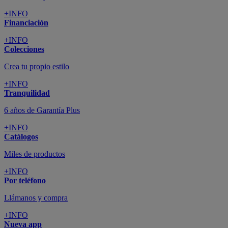
+INFO
Financiación
+INFO
Colecciones
Crea tu propio estilo
+INFO
Tranquilidad
6 años de Garantía Plus
+INFO
Catálogos
Miles de productos
+INFO
Por teléfono
Llámanos y compra
+INFO
Nueva app