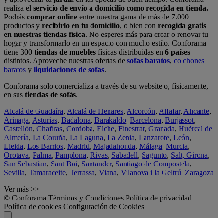
realiza el
servicio de envío a domicilio como recogida en tienda.
Podrás
comprar online
entre nuestra gama de más de 7.000
productos y
recibirlo en tu domicilio
, o bien con
recogida gratis
en nuestras tiendas física.
No esperes más para crear o renovar tu
hogar y transformarlo en un espacio con mucho estilo. Conforama
tiene 300
tiendas de muebles
físicas distribuidas en
6 países
distintos. Aproveche nuestras ofertas de
sofas baratos
,
colchones
baratos
y
liquidaciones de sofas
.
Conforama solo comercializa a través de su website o, físicamente,
en sus
tiendas de sofás
.
Alcalá de Guadaíra
,
Alcalá de Henares
,
Alcorcón
,
Alfafar
,
Alicante
,
Arinaga
,
Asturias
,
Badalona
,
Barakaldo
,
Barcelona
,
Burjassot
,
Castellón
,
Chafiras
,
Cordoba
,
Elche
,
Finestrat
,
Granada
,
Huércal de
Almería
,
La Coruña
,
La Laguna
,
La Zenia
,
Lanzarote
,
León
,
Lleida
,
Los Barrios
,
Madrid
,
Majadahonda
,
Málaga
,
Murcia
,
Orotava
,
Palma
,
Pamplona
,
Rivas
,
Sabadell
,
Sagunto
,
Salt, Girona
,
San Sebastian
,
Sant Boi
,
Santander
,
Santiago de Compostela
,
Sevilla
,
Tamaraceite
,
Terrassa
,
Viana
,
Vilanova i la Geltrú
,
Zaragoza
Ver más >>
© Conforama
Términos y Condiciones
Política de privacidad
Política de cookies
Configuración de Cookies