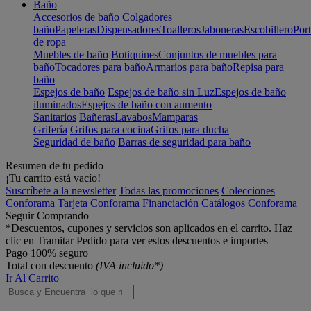
Baño
Accesorios de baño
Colgadores
baño
Papeleras
Dispensadores
Toalleros
Jaboneras
Escobillero
Port
de ropa
Muebles de baño
Botiquines
Conjuntos de muebles para
baño
Tocadores para baño
Armarios para baño
Repisa para
baño
Espejos de baño
Espejos de baño sin Luz
Espejos de baño
iluminados
Espejos de baño con aumento
Sanitarios
Bañeras
Lavabos
Mamparas
Grifería
Grifos para cocina
Grifos para ducha
Seguridad de baño
Barras de seguridad para baño
Resumen de tu pedido
¡Tu carrito está vacío!
Suscríbete a la newsletter
Todas las promociones
Colecciones
Conforama
Tarjeta Conforama
Financiación
Catálogos Conforama
Seguir Comprando
*Descuentos, cupones y servicios son aplicados en el carrito. Haz
clic en Tramitar Pedido para ver estos descuentos e importes
Pago 100% seguro
Total con descuento
(IVA incluido*)
Ir Al Carrito