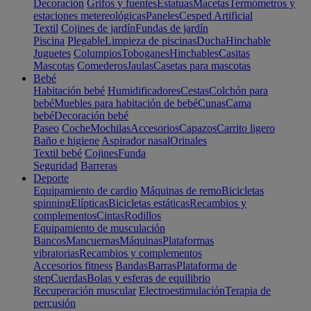
Decoración
Grifos y fuentes
Estatuas
Macetas
Termómetros y
estaciones metereológicas
Paneles
Cesped Artificial
Textil
Cojines de jardín
Fundas de jardín
Piscina
Plegable
Limpieza de piscinas
Ducha
Hinchable
Juguetes
Columpios
Toboganes
Hinchables
Casitas
Mascotas
Comederos
Jaulas
Casetas para mascotas
Bebé
Habitación bebé
Humidificadores
Cestas
Colchón para
bebé
Muebles para habitación de bebé
Cunas
Cama
bebé
Decoración bebé
Paseo
Coche
Mochilas
Accesorios
Capazos
Carrito ligero
Baño e higiene
Aspirador nasal
Orinales
Textil bebé
Cojines
Funda
Seguridad
Barreras
Deporte
Equipamiento de cardio
Máquinas de remo
Bicicletas
spinning
Elípticas
Bicicletas estáticas
Recambios y
complementos
Cintas
Rodillos
Equipamiento de musculación
Bancos
Mancuernas
Máquinas
Plataformas
vibratorias
Recambios y complementos
Accesorios fitness
Bandas
Barras
Plataforma de
step
Cuerdas
Bolas y esferas de equilibrio
Recuperación muscular
Electroestimulación
Terapia de
percusión