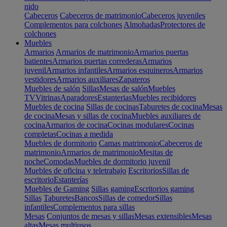
nido
Cabeceros
Cabeceros de matrimonio
Cabeceros juveniles
Complementos para colchones
Almohadas
Protectores de
colchones
Muebles
Armarios
Armarios de matrimonio
Armarios puertas
batientes
Armarios puertas correderas
Armarios
juvenil
Armarios infantiles
Armarios esquineros
Armarios
vestidores
Armarios auxiliares
Zapateros
Muebles de salón
Sillas
Mesas de salón
Muebles
TV
Vitrinas
Aparadores
Estanterias
Muebles recibidores
Muebles de cocina
Sillas de cocinas
Taburetes de cocina
Mesas
de cocina
Mesas y sillas de cocina
Muebles auxiliares de
cocina
Armarios de cocina
Cocinas modulares
Cocinas
completas
Cocinas a medida
Muebles de dormitorio
Camas matrimonio
Cabeceros de
matrimonio
Armarios de matrimonio
Mesitas de
noche
Comodas
Muebles de dormitorio juvenil
Muebles de oficina y teletrabajo
Escritorios
Sillas de
escritorio
Estanterías
Muebles de Gaming
Sillas gaming
Escritorios gaming
Sillas
Taburetes
Bancos
Sillas de comedor
Sillas
infantiles
Complementos para sillas
Mesas
Conjuntos de mesas y sillas
Mesas extensibles
Mesas
altas
Mesas multiusos