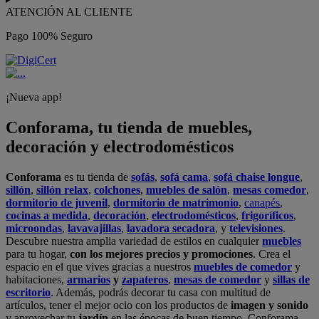
ATENCIÓN AL CLIENTE
Pago 100% Seguro
¡Nueva app!
Conforama, tu tienda de muebles,
decoración y electrodomésticos
Conforama
es tu tienda de
sofás
,
sofá cama
,
sofá chaise longue
,
sillón
,
sillón relax
,
colchones
,
muebles de salón
,
mesas comedor
,
dormitorio de juvenil
,
dormitorio de matrimonio
,
canapés
,
cocinas a medida
,
decoración
,
electrodomésticos
,
frigoríficos
,
microondas
,
lavavajillas
,
lavadora secadora
, y
televisiones
.
Descubre nuestra amplia variedad de estilos en cualquier
muebles
para tu hogar,
con los mejores precios y promociones
. Crea el
espacio en el que vives gracias a nuestros
muebles de comedor
y
habitaciones,
armarios
y
zapateros
,
mesas de comedor
y
sillas de
escritorio
. Además, podrás decorar tu casa con multitud de
artículos, tener el mejor ocio con los productos de
imagen y sonido
y aprovechar tu
jardín
en las épocas de buen tiempo. Conforama