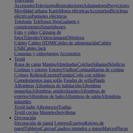
Televisión
Accesorios
Televisores
Reproductores
Adaptadores
Proyectores
Movilidad urbana
Karts
Motos eléctricas
Accesorios
Bicicletas
eléctricas
Patinetes eléctricos
Telefonía
Teléfonos fijos
Gadgets y
complementos
Smartphones
Foto y vídeo
Cámaras de
fotos
Trípodes
Videocámaras
Objetivos
Cables
Cables HDMI
Cables de alimentación
Cables
USB
Cables Jack
Consolas y videojuegos
Accesorios
Textil
Ropa de cama
Mantas
Almohadas
Colchas
Sábanas
Nórdicos
Cortinas y estores
Estores
Visillos
Cortinas
Barras de cortina
Cojines
Relleno
Exterior
Fundas
Cojín con relleno
Complementos para sofás
Fundas de sofás
Plaids
Alfombras
Alfombras de habitación
Alfombras
pequeñas
Alfombras antideslizantes
Alfombras de
exterior
Alfombras de baño
Alfombras de salón
Alfombras
infantiles
Textil baño
Albornoces
Toallas
Textil cocina
Manteles
Servilletas
Decoración
Decoración de pared
Letreros
Espejos
Relojes de
pared
Tableros
Canvas
Cuadros pintados a mano
Marcos
Placas