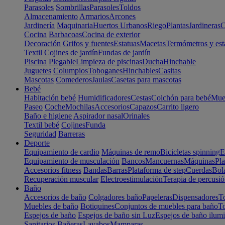
Parasoles
Sombrillas
Parasoles
Toldos
Almacenamiento
Armarios
Arcones
Jardinería
Maquinaria
Huertos Urbanos
Riego
Plantas
Jardineras
C
Cocina
Barbacoas
Cocina de exterior
Decoración
Grifos y fuentes
Estatuas
Macetas
Termómetros y est
Textil
Cojines de jardín
Fundas de jardín
Piscina
Plegable
Limpieza de piscinas
Ducha
Hinchable
Juguetes
Columpios
Toboganes
Hinchables
Casitas
Mascotas
Comederos
Jaulas
Casetas para mascotas
Bebé
Habitación bebé
Humidificadores
Cestas
Colchón para bebé
Mueb
Paseo
Coche
Mochilas
Accesorios
Capazos
Carrito ligero
Baño e higiene
Aspirador nasal
Orinales
Textil bebé
Cojines
Funda
Seguridad
Barreras
Deporte
Equipamiento de cardio
Máquinas de remo
Bicicletas spinning
E
Equipamiento de musculación
Bancos
Mancuernas
Máquinas
Pla
Accesorios fitness
Bandas
Barras
Plataforma de step
Cuerdas
Bola
Recuperación muscular
Electroestimulación
Terapia de percusi
Baño
Accesorios de baño
Colgadores baño
Papeleras
Dispensadores
To
Muebles de baño
Botiquines
Conjuntos de muebles para baño
To
Espejos de baño
Espejos de baño sin Luz
Espejos de baño ilum
Sanitarios
Bañeras
Lavabos
Mamparas