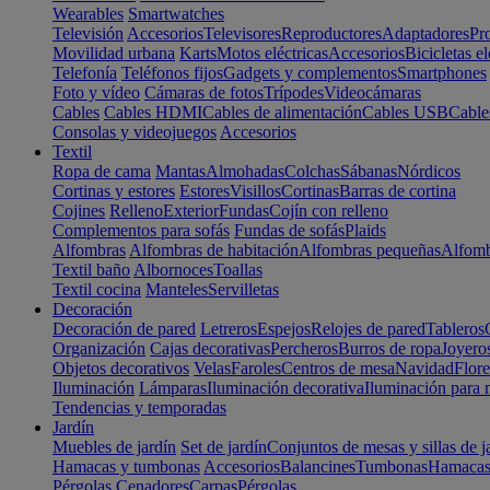
Wearables
Smartwatches
Televisión
Accesorios
Televisores
Reproductores
Adaptadores
Pr
Movilidad urbana
Karts
Motos eléctricas
Accesorios
Bicicletas el
Telefonía
Teléfonos fijos
Gadgets y complementos
Smartphones
Foto y vídeo
Cámaras de fotos
Trípodes
Videocámaras
Cables
Cables HDMI
Cables de alimentación
Cables USB
Cable
Consolas y videojuegos
Accesorios
Textil
Ropa de cama
Mantas
Almohadas
Colchas
Sábanas
Nórdicos
Cortinas y estores
Estores
Visillos
Cortinas
Barras de cortina
Cojines
Relleno
Exterior
Fundas
Cojín con relleno
Complementos para sofás
Fundas de sofás
Plaids
Alfombras
Alfombras de habitación
Alfombras pequeñas
Alfomb
Textil baño
Albornoces
Toallas
Textil cocina
Manteles
Servilletas
Decoración
Decoración de pared
Letreros
Espejos
Relojes de pared
Tableros
Organización
Cajas decorativas
Percheros
Burros de ropa
Joyero
Objetos decorativos
Velas
Faroles
Centros de mesa
Navidad
Flore
Iluminación
Lámparas
Iluminación decorativa
Iluminación para 
Tendencias y temporadas
Jardín
Muebles de jardín
Set de jardín
Conjuntos de mesas y sillas de j
Hamacas y tumbonas
Accesorios
Balancines
Tumbonas
Hamaca
Pérgolas
Cenadores
Carpas
Pérgolas