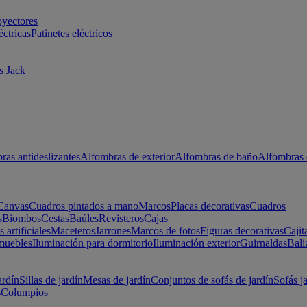
oyectores
éctricas
Patinetes eléctricos
s Jack
ras antideslizantes
Alfombras de exterior
Alfombras de baño
Alfombras 
Canvas
Cuadros pintados a mano
Marcos
Placas decorativas
Cuadros
s
Biombos
Cestas
Baúles
Revisteros
Cajas
s artificiales
Maceteros
Jarrones
Marcos de fotos
Figuras decorativas
Cajit
muebles
Iluminación para dormitorio
Iluminación exterior
Guirnaldas
Bali
ardín
Sillas de jardín
Mesas de jardín
Conjuntos de sofás de jardín
Sofás j
s
Columpios