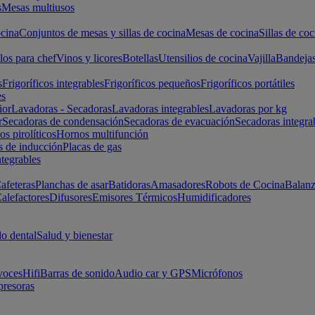
s
Mesas multiusos
cina
Conjuntos de mesas y sillas de cocina
Mesas de cocina
Sillas de coc
los para chef
Vinos y licores
Botellas
Utensilios de cocina
Vajilla
Bandeja
s
Frigoríficos integrables
Frigoríficos pequeños
Frigoríficos portátiles
es
ior
Lavadoras - Secadoras
Lavadoras integrables
Lavadoras por kg
r
Secadoras de condensación
Secadoras de evacuación
Secadoras integra
s pirolíticos
Hornos multifunción
s de inducción
Placas de gas
ntegrables
afeteras
Planchas de asar
Batidoras
Amasadores
Robots de Cocina
Balanz
alefactores
Difusores
Emisores Térmicos
Humidificadores
o dental
Salud y bienestar
voces
Hifi
Barras de sonido
Audio car y GPS
Micrófonos
presoras