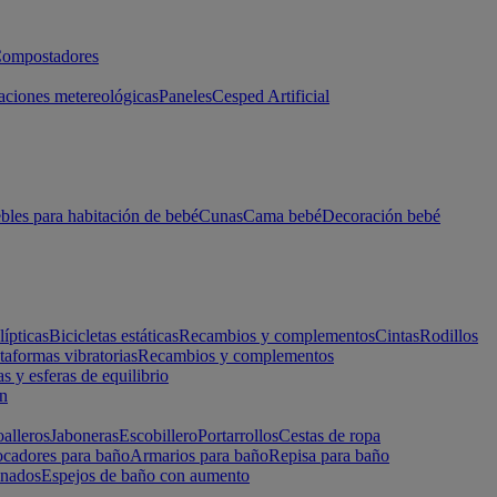
ompostadores
aciones metereológicas
Paneles
Cesped Artificial
les para habitación de bebé
Cunas
Cama bebé
Decoración bebé
lípticas
Bicicletas estáticas
Recambios y complementos
Cintas
Rodillos
taformas vibratorias
Recambios y complementos
s y esferas de equilibrio
ón
alleros
Jaboneras
Escobillero
Portarrollos
Cestas de ropa
cadores para baño
Armarios para baño
Repisa para baño
inados
Espejos de baño con aumento