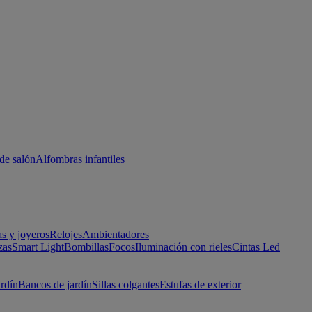
de salón
Alfombras infantiles
as y joyeros
Relojes
Ambientadores
zas
Smart Light
Bombillas
Focos
Iluminación con rieles
Cintas Led
ardín
Bancos de jardín
Sillas colgantes
Estufas de exterior