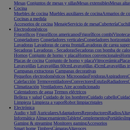
Mesas
Conjuntos de mesas y sillas
Mesas extensibles
Mesas alta
Cocina
Muebles de cocina
Muebles auxiliares de cocina
Armarios de co
Cocinas a medida
Accesorios de cocina
Menaje
Servicio de mesa
Cubertería
Cuchil
Electrodomésticos
Frigoríficos
Frigoríficos americanos
Frigoríficos combi
Vinoteca
Congeladores
Congeladores verticales
Congeladores horizontal
Lavadoras
Lavadoras de carga frontal
Lavadoras de carga super
Secadoras
Lavadoras - Secadoras
Secadoras con bomba de calo
Hornos
Conjunto de horno y placa
Hornos convencionales
Horno
Placas de cocina
Conjunto de horno y placa
Vitrocerámica
Placa
Lavavajillas
Lavavajillas 60cm
Lavavajillas 45cm
Lavavajillas i
Campanas extractoras
Campanas decorativas
Pequeños electrodomésticos
Microondas
Freidoras
Aspiradores
C
Calefacción
Termoventiladores
Convectores
Estufas
Radiadores
C
Climatización
Ventiladores
Aire acondicionado
Calentadores de agua
Termos eléctricos
Belleza y salud
Cuidado de los hombres
Cuidado cabello
Cuidad
Limpieza
Limpieza a vapor
Robot limpiacristales
Electrónica
Audio y hifi
Auriculares
Adaptadores
Reproductores
Radios
Alta
Informática
Almacenamiento
Tablets
Complementos
Portátiles
Im
Gaming & streaming
Monitores gaming
Accesorios
Smart home
Timbres
Cámaras
Altavoces