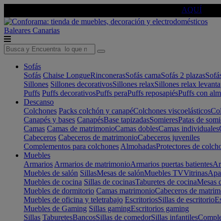
🔵Cambia tu electro con
-10% EXTRA
de descuento ☑️
AQUÍ
Baleares
Canarias
Sofás
Sofás
Chaise Longue
Rinconeras
Sofás cama
Sofás 2 plazas
Sofá
Sillones
Sillones decorativos
Sillones relax
Sillones relax levant
Puffs
Puffs decorativos
Puffs pera
Puffs reposapiés
Puffs con al
Descanso
Colchones
Packs colchón y canapé
Colchones viscoelásticos
Col
Canapés y bases
Canapés
Base tapizadas
Somieres
Patas de somi
Camas
Camas de matrimonio
Camas dobles
Camas individuales
Cabeceros
Cabeceros de matrimonio
Cabeceros juveniles
Complementos para colchones
Almohadas
Protectores de colch
Muebles
Armarios
Armarios de matrimonio
Armarios puertas batientes
Ar
Muebles de salón
Sillas
Mesas de salón
Muebles TV
Vitrinas
Apa
Muebles de cocina
Sillas de cocinas
Taburetes de cocina
Mesas d
Muebles de dormitorio
Camas matrimonio
Cabeceros de matrim
Muebles de oficina y teletrabajo
Escritorios
Sillas de escritorio
Es
Muebles de Gaming
Sillas gaming
Escritorios gaming
Sillas
Taburetes
Bancos
Sillas de comedor
Sillas infantiles
Complem