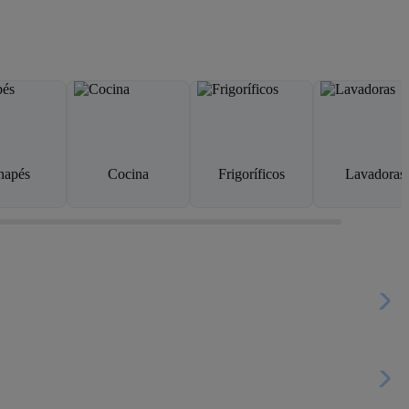
napés
Cocina
Frigoríficos
Lavadoras