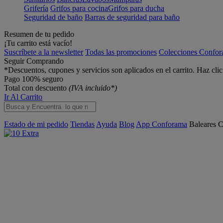
Grifería
Grifos para cocina
Grifos para ducha
Seguridad de baño
Barras de seguridad para baño
Resumen de tu pedido
¡Tu carrito está vacío!
Suscríbete a la newsletter
Todas las promociones
Colecciones Confo
Seguir Comprando
*Descuentos, cupones y servicios son aplicados en el carrito. Haz cli
Pago 100% seguro
Total con descuento
(IVA incluido*)
Ir Al Carrito
Estado de mi pedido
Tiendas
Ayuda
Blog
App Conforama
Baleares
C