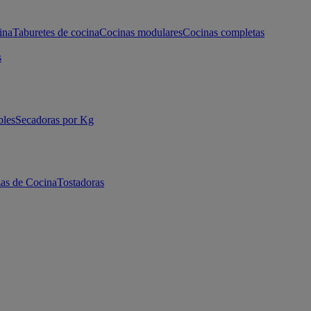
ina
Taburetes de cocina
Cocinas modulares
Cocinas completas
s
bles
Secadoras por Kg
as de Cocina
Tostadoras