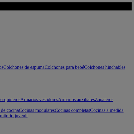
os
Colchones de espuma
Colchones para bebé
Colchones hinchables
esquineros
Armarios vestidores
Armarios auxiliares
Zapateros
 de cocina
Cocinas modulares
Cocinas completas
Cocinas a medida
mitorio juvenil