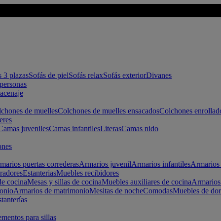
s 3 plazas
Sofás de piel
Sofás relax
Sofás exterior
Divanes
apersonas
macenaje
chones de muelles
Colchones de muelles ensacados
Colchones enrollad
eres
Camas juveniles
Camas infantiles
Literas
Camas nido
ones
marios puertas correderas
Armarios juvenil
Armarios infantiles
Armarios 
radores
Estanterias
Muebles recibidores
e cocina
Mesas y sillas de cocina
Muebles auxiliares de cocina
Armarios
onio
Armarios de matrimonio
Mesitas de noche
Comodas
Muebles de dor
tanterías
entos para sillas