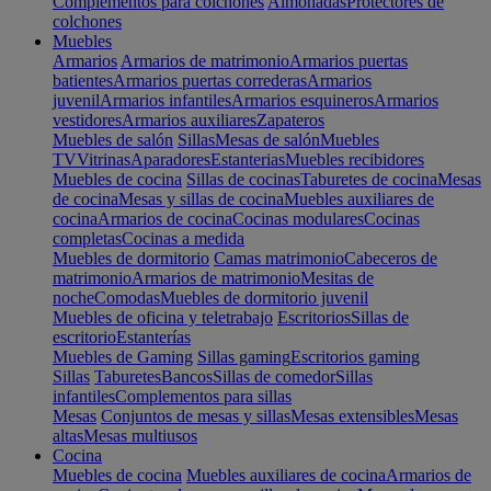
Complementos para colchones
Almohadas
Protectores de
colchones
Muebles
Armarios
Armarios de matrimonio
Armarios puertas
batientes
Armarios puertas correderas
Armarios
juvenil
Armarios infantiles
Armarios esquineros
Armarios
vestidores
Armarios auxiliares
Zapateros
Muebles de salón
Sillas
Mesas de salón
Muebles
TV
Vitrinas
Aparadores
Estanterias
Muebles recibidores
Muebles de cocina
Sillas de cocinas
Taburetes de cocina
Mesas
de cocina
Mesas y sillas de cocina
Muebles auxiliares de
cocina
Armarios de cocina
Cocinas modulares
Cocinas
completas
Cocinas a medida
Muebles de dormitorio
Camas matrimonio
Cabeceros de
matrimonio
Armarios de matrimonio
Mesitas de
noche
Comodas
Muebles de dormitorio juvenil
Muebles de oficina y teletrabajo
Escritorios
Sillas de
escritorio
Estanterías
Muebles de Gaming
Sillas gaming
Escritorios gaming
Sillas
Taburetes
Bancos
Sillas de comedor
Sillas
infantiles
Complementos para sillas
Mesas
Conjuntos de mesas y sillas
Mesas extensibles
Mesas
altas
Mesas multiusos
Cocina
Muebles de cocina
Muebles auxiliares de cocina
Armarios de