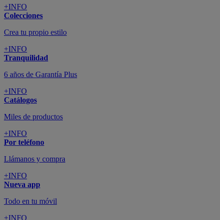
+INFO
Colecciones
Crea tu propio estilo
+INFO
Tranquilidad
6 años de Garantía Plus
+INFO
Catálogos
Miles de productos
+INFO
Por teléfono
Llámanos y compra
+INFO
Nueva app
Todo en tu móvil
+INFO