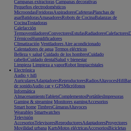
Campanas extractoras
Campanas decorativas
Pequeños electrodomésticos
Microondas
Freidoras
Aspiradores
Cafeteras
Planchas de
asar
Batidoras
Amasadores
Robots de Cocina
Balanzas de
Cocina
Tostadoras
Calefacción
Termoventiladores
Convectores
Estufas
Radiadores
Calefactores
D
Térmicos
Humidificadores
Climatización
Ventiladores
Aire acondicionado
Calentadores de agua
Termos eléctricos
Belleza y salud
Cuidado de los hombres
Cuidado
cabello
Cuidado dental
Salud y bienestar
Limpieza
Limpieza a vapor
Robot limpiacristales
Electrónica
Audio y hifi
Auriculares
Adaptadores
Reproductores
Radios
Altavoces
Hifi
Bar
de sonido
Audio car y GPS
Micrófonos
Informática
Almacenamiento
Tablets
Complementos
Portátiles
Impresoras
Gaming & streaming
Monitores gaming
Accesorios
Smart home
Timbres
Cámaras
Altavoces
Wearables
Smartwatches
Televisión
Accesorios
Televisores
Reproductores
Adaptadores
Proyectores
Movilidad urbana
Karts
Motos eléctricas
Accesorios
Bicicletas