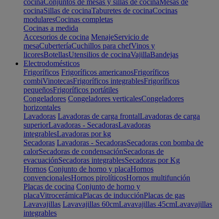
cocina
Conjuntos de mesas y sillas de cocina
Mesas de
cocina
Sillas de cocina
Taburetes de cocina
Cocinas
modulares
Cocinas completas
Cocinas a medida
Accesorios de cocina
Menaje
Servicio de
mesa
Cubertería
Cuchillos para chef
Vinos y
licores
Botellas
Utensilios de cocina
Vajilla
Bandejas
Electrodomésticos
Frigoríficos
Frigoríficos americanos
Frigoríficos
combi
Vinotecas
Frigoríficos integrables
Frigoríficos
pequeños
Frigoríficos portátiles
Congeladores
Congeladores verticales
Congeladores
horizontales
Lavadoras
Lavadoras de carga frontal
Lavadoras de carga
superior
Lavadoras - Secadoras
Lavadoras
integrables
Lavadoras por kg
Secadoras
Lavadoras - Secadoras
Secadoras con bomba de
calor
Secadoras de condensación
Secadoras de
evacuación
Secadoras integrables
Secadoras por Kg
Hornos
Conjunto de horno y placa
Hornos
convencionales
Hornos pirolíticos
Hornos multifunción
Placas de cocina
Conjunto de horno y
placa
Vitrocerámica
Placas de inducción
Placas de gas
Lavavajillas
Lavavajillas 60cm
Lavavajillas 45cm
Lavavajillas
integrables