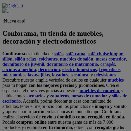
¡Nueva app!
Conforama, tu tienda de muebles,
decoración y electrodomésticos
Conforama
es tu tienda de
sofás
,
sofá cama
,
sofá chaise longue
,
sillón
,
sillón relax
,
colchones
,
muebles de salón
,
mesas comedor
,
dormitorio de juvenil
,
dormitorio de matrimonio
,
canapés
,
cocinas a medida
,
decoración
,
electrodomésticos
,
frigoríficos
,
microondas
,
lavavajillas
,
lavadora secadora
, y
televisiones
.
Descubre nuestra amplia variedad de estilos en cualquier
muebles
para tu hogar,
con los mejores precios y promociones
. Crea el
espacio en el que vives gracias a nuestros
muebles de comedor
y
habitaciones,
armarios
y
zapateros
,
mesas de comedor
y
sillas de
escritorio
. Además, podrás decorar tu casa con multitud de
artículos, tener el mejor ocio con los productos de
imagen y sonido
y aprovechar tu
jardín
en las épocas de buen tiempo. Conforama
realiza el
servicio de envío a domicilio como recogida en tienda.
Podrás
comprar online
entre nuestra gama de más de 7.000
productos y
recibirlo en tu domicilio
, o bien con
recogida gratis