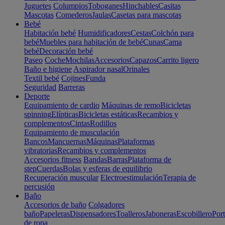
Juguetes
Columpios
Toboganes
Hinchables
Casitas
Mascotas
Comederos
Jaulas
Casetas para mascotas
Bebé
Habitación bebé
Humidificadores
Cestas
Colchón para
bebé
Muebles para habitación de bebé
Cunas
Cama
bebé
Decoración bebé
Paseo
Coche
Mochilas
Accesorios
Capazos
Carrito ligero
Baño e higiene
Aspirador nasal
Orinales
Textil bebé
Cojines
Funda
Seguridad
Barreras
Deporte
Equipamiento de cardio
Máquinas de remo
Bicicletas
spinning
Elípticas
Bicicletas estáticas
Recambios y
complementos
Cintas
Rodillos
Equipamiento de musculación
Bancos
Mancuernas
Máquinas
Plataformas
vibratorias
Recambios y complementos
Accesorios fitness
Bandas
Barras
Plataforma de
step
Cuerdas
Bolas y esferas de equilibrio
Recuperación muscular
Electroestimulación
Terapia de
percusión
Baño
Accesorios de baño
Colgadores
baño
Papeleras
Dispensadores
Toalleros
Jaboneras
Escobillero
Port
de ropa