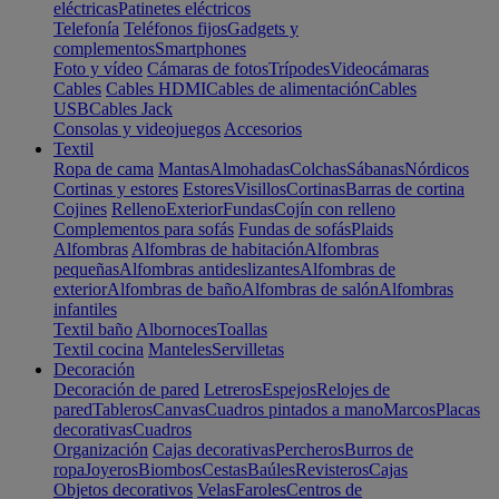
eléctricas
Patinetes eléctricos
Telefonía
Teléfonos fijos
Gadgets y
complementos
Smartphones
Foto y vídeo
Cámaras de fotos
Trípodes
Videocámaras
Cables
Cables HDMI
Cables de alimentación
Cables
USB
Cables Jack
Consolas y videojuegos
Accesorios
Textil
Ropa de cama
Mantas
Almohadas
Colchas
Sábanas
Nórdicos
Cortinas y estores
Estores
Visillos
Cortinas
Barras de cortina
Cojines
Relleno
Exterior
Fundas
Cojín con relleno
Complementos para sofás
Fundas de sofás
Plaids
Alfombras
Alfombras de habitación
Alfombras
pequeñas
Alfombras antideslizantes
Alfombras de
exterior
Alfombras de baño
Alfombras de salón
Alfombras
infantiles
Textil baño
Albornoces
Toallas
Textil cocina
Manteles
Servilletas
Decoración
Decoración de pared
Letreros
Espejos
Relojes de
pared
Tableros
Canvas
Cuadros pintados a mano
Marcos
Placas
decorativas
Cuadros
Organización
Cajas decorativas
Percheros
Burros de
ropa
Joyeros
Biombos
Cestas
Baúles
Revisteros
Cajas
Objetos decorativos
Velas
Faroles
Centros de