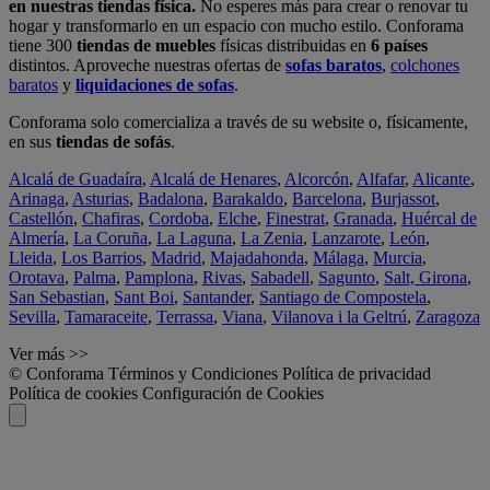
en nuestras tiendas física.
No esperes más para crear o renovar tu
hogar y transformarlo en un espacio con mucho estilo. Conforama
tiene 300
tiendas de muebles
físicas distribuidas en
6 países
distintos. Aproveche nuestras ofertas de
sofas baratos
,
colchones
baratos
y
liquidaciones de sofas
.
Conforama solo comercializa a través de su website o, físicamente,
en sus
tiendas de sofás
.
Alcalá de Guadaíra
,
Alcalá de Henares
,
Alcorcón
,
Alfafar
,
Alicante
,
Arinaga
,
Asturias
,
Badalona
,
Barakaldo
,
Barcelona
,
Burjassot
,
Castellón
,
Chafiras
,
Cordoba
,
Elche
,
Finestrat
,
Granada
,
Huércal de
Almería
,
La Coruña
,
La Laguna
,
La Zenia
,
Lanzarote
,
León
,
Lleida
,
Los Barrios
,
Madrid
,
Majadahonda
,
Málaga
,
Murcia
,
Orotava
,
Palma
,
Pamplona
,
Rivas
,
Sabadell
,
Sagunto
,
Salt, Girona
,
San Sebastian
,
Sant Boi
,
Santander
,
Santiago de Compostela
,
Sevilla
,
Tamaraceite
,
Terrassa
,
Viana
,
Vilanova i la Geltrú
,
Zaragoza
Ver más >>
© Conforama
Términos y Condiciones
Política de privacidad
Política de cookies
Configuración de Cookies