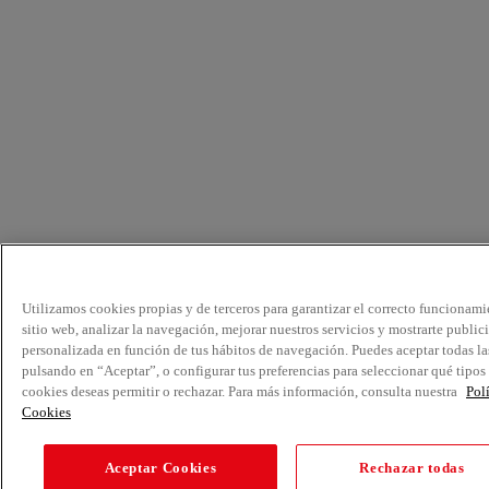
Utilizamos cookies propias y de terceros para garantizar el correcto funcionami
sitio web, analizar la navegación, mejorar nuestros servicios y mostrarte public
personalizada en función de tus hábitos de navegación. Puedes aceptar todas la
pulsando en “Aceptar”, o configurar tus preferencias para seleccionar qué tipos
cookies deseas permitir o rechazar. Para más información, consulta nuestra
Pol
Cookies
Aceptar Cookies
Rechazar todas