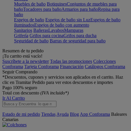
Muebles de baño
Botiquines
Conjuntos de muebles para
baño
Tocadores para baño
Armarios para baño
Repisa para
baño
Espejos de baño
Espejos de baño sin Luz
Espejos de baño
iluminados
Espejos de baño con aumento
Sanitarios
Bañeras
Lavabos
Mamparas
Grifería
Grifos para cocina
Grifos para ducha
Seguridad de baño
Barras de seguridad para baño
Resumen de tu pedido
¡Tu carrito está vacío!
Suscríbete a la newsletter
Todas las promociones
Colecciones
Conforama
Tarjeta Conforama
Financiación
Catálogos Conforama
Seguir Comprando
*Descuentos, cupones y servicios son aplicados en el carrito. Haz
clic en Tramitar Pedido para ver estos descuentos e importes
Pago 100% seguro
Total con descuento
(IVA incluido*)
Ir Al Carrito
Estado de mi pedido
Tiendas
Ayuda
Blog
App Conforama
Baleares
Canarias