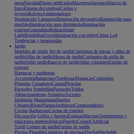
mesa
Navidad
Flores artificiales
Maceteros
Jarrones
Marcos de
fotos
Figuras decorativas
Cajitas y
joyeros
Relojes
Ambientadores
Iluminación
Lámparas
Iluminación decorativa
Iluminación para
muebles
Iluminación para dormitorio
Iluminación
exterior
Guirnaldas
Balizas
Smart
Light
Bombillas
Focos
Iluminación con rieles
Cintas Led
Tendencias y temporadas
Jardín
Muebles de jardín
Set de jardín
Conjuntos de mesas y sillas de
jardín
Sillas de jardín
Mesas de jardín
Conjuntos de sofás de
jardín
Sofás jardín
Bancos de jardín
Sillas colgantes
Estufas de
exterior
Hamacas y tumbonas
Accesorios
Balancines
Tumbonas
Hamacas
Columpios
Pérgolas
Cenadores
Carpas
Pérgolas
Parasoles
Sombrillas
Parasoles
Toldos
Almacenamiento
Armarios
Arcones
Jardinería
Maquinaria
Huertos
Urbanos
Riego
Plantas
Jardineras
Compostadores
Cocina
Barbacoas
Cocina de exterior
Decoración
Grifos y fuentes
Estatuas
Macetas
Termómetros y
estaciones metereológicas
Paneles
Cesped Artificial
Textil
Cojines de jardín
Fundas de jardín
Piscina
Plegable
Limpieza de piscinas
Ducha
Hinchable