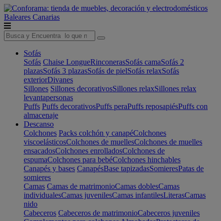
Baleares
Canarias
Sofás
Sofás
Chaise Longue
Rinconeras
Sofás cama
Sofás 2
plazas
Sofás 3 plazas
Sofás de piel
Sofás relax
Sofás
exterior
Divanes
Sillones
Sillones decorativos
Sillones relax
Sillones relax
levantapersonas
Puffs
Puffs decorativos
Puffs pera
Puffs reposapiés
Puffs con
almacenaje
Descanso
Colchones
Packs colchón y canapé
Colchones
viscoelásticos
Colchones de muelles
Colchones de muelles
ensacados
Colchones enrollados
Colchones de
espuma
Colchones para bebé
Colchones hinchables
Canapés y bases
Canapés
Base tapizadas
Somieres
Patas de
somieres
Camas
Camas de matrimonio
Camas dobles
Camas
individuales
Camas juveniles
Camas infantiles
Literas
Camas
nido
Cabeceros
Cabeceros de matrimonio
Cabeceros juveniles