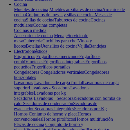
Cocina
Muebles de cocina
Muebles auxiliares de cocina
Armarios de
cocina
Conjuntos de mesas y sillas de cocina
Mesas de
cocina
Sillas de cocina
Taburetes de cocina
Cocinas
modulares
Cocinas completas
Cocinas a medida
Accesorios de cocina
Menaje
Servicio de
mesa
Cubertería
Cuchillos para chef
Vinos y
licores
Botellas
Utensilios de cocina
Vajilla
Bandejas
Electrodomésticos
Frigoríficos
Frigoríficos americanos
Frigoríficos
combi
Vinotecas
Frigoríficos integrables
Frigoríficos
pequeños
Frigoríficos portátiles
Congeladores
Congeladores verticales
Congeladores
horizontales
Lavadoras
Lavadoras de carga frontal
Lavadoras de carga
superior
Lavadoras - Secadoras
Lavadoras
integrables
Lavadoras por kg
Secadoras
Lavadoras - Secadoras
Secadoras con bomba de
calor
Secadoras de condensación
Secadoras de
evacuación
Secadoras integrables
Secadoras por Kg
Hornos
Conjunto de horno y placa
Hornos
convencionales
Hornos pirolíticos
Hornos multifunción
Placas de cocina
Conjunto de horno y
placa
Vitrocerámica
Placas de inducción
Placas de gas