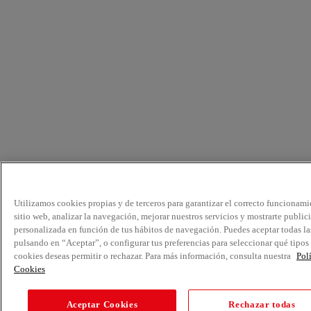
Utilizamos cookies propias y de terceros para garantizar el correcto funcionami
sitio web, analizar la navegación, mejorar nuestros servicios y mostrarte public
personalizada en función de tus hábitos de navegación. Puedes aceptar todas la
pulsando en “Aceptar”, o configurar tus preferencias para seleccionar qué tipos
cookies deseas permitir o rechazar. Para más información, consulta nuestra
Pol
Cookies
Aceptar Cookies
Rechazar todas