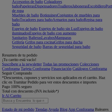
Accesorios de baño
Colgadores
baño
Papeleras
Dispensadores
Toalleros
Jaboneras
Escobillero
Port
de ropa
Muebles de baño
Botiquines
Conjuntos de muebles para
baño
Tocadores para baño
Armarios para baño
Repisa para
baño
Espejos de baño
Espejos de baño sin Luz
Espejos de baño
iluminados
Espejos de baño con aumento
Sanitarios
Bañeras
Lavabos
Mamparas
Grifería
Grifos para cocina
Grifos para ducha
Seguridad de baño
Barras de seguridad para baño
Resumen de tu pedido
¡Tu carrito está vacío!
Suscríbete a la newsletter
Todas las promociones
Colecciones
Conforama
Tarjeta Conforama
Financiación
Catálogos Conforama
Seguir Comprando
*Descuentos, cupones y servicios son aplicados en el carrito. Haz
clic en Tramitar Pedido para ver estos descuentos e importes
Pago 100% seguro
Total con descuento
(IVA incluido*)
Ir Al Carrito
Estado de mi pedido
Tiendas
Ayuda
Blog
App Conforama
Baleares