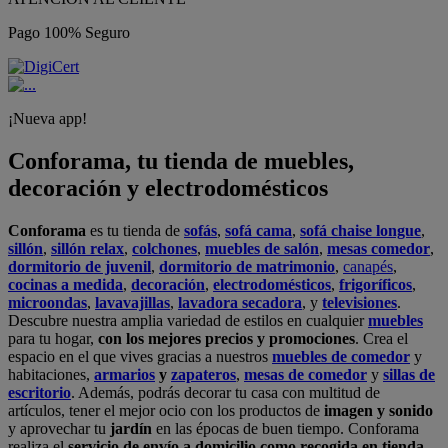
Pago 100% Seguro
¡Nueva app!
Conforama, tu tienda de muebles,
decoración y electrodomésticos
Conforama
es tu tienda de
sofás
,
sofá cama
,
sofá chaise longue
,
sillón
,
sillón relax
,
colchones
,
muebles de salón
,
mesas comedor
,
dormitorio de juvenil
,
dormitorio de matrimonio
,
canapés
,
cocinas a medida
,
decoración
,
electrodomésticos
,
frigoríficos
,
microondas
,
lavavajillas
,
lavadora secadora
, y
televisiones
.
Descubre nuestra amplia variedad de estilos en cualquier
muebles
para tu hogar,
con los mejores precios y promociones
. Crea el
espacio en el que vives gracias a nuestros
muebles de comedor
y
habitaciones,
armarios
y
zapateros
,
mesas de comedor
y
sillas de
escritorio
. Además, podrás decorar tu casa con multitud de
artículos, tener el mejor ocio con los productos de
imagen y sonido
y aprovechar tu
jardín
en las épocas de buen tiempo. Conforama
realiza el
servicio de envío a domicilio como recogida en tienda.