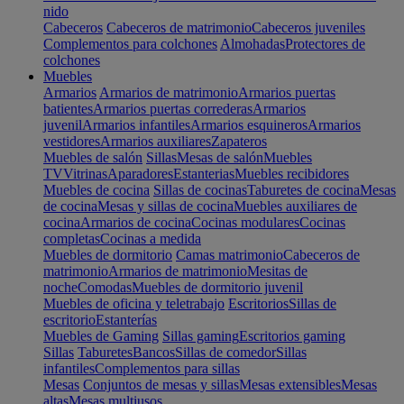
nido
Cabeceros
Cabeceros de matrimonio
Cabeceros juveniles
Complementos para colchones
Almohadas
Protectores de
colchones
Muebles
Armarios
Armarios de matrimonio
Armarios puertas
batientes
Armarios puertas correderas
Armarios
juvenil
Armarios infantiles
Armarios esquineros
Armarios
vestidores
Armarios auxiliares
Zapateros
Muebles de salón
Sillas
Mesas de salón
Muebles
TV
Vitrinas
Aparadores
Estanterias
Muebles recibidores
Muebles de cocina
Sillas de cocinas
Taburetes de cocina
Mesas
de cocina
Mesas y sillas de cocina
Muebles auxiliares de
cocina
Armarios de cocina
Cocinas modulares
Cocinas
completas
Cocinas a medida
Muebles de dormitorio
Camas matrimonio
Cabeceros de
matrimonio
Armarios de matrimonio
Mesitas de
noche
Comodas
Muebles de dormitorio juvenil
Muebles de oficina y teletrabajo
Escritorios
Sillas de
escritorio
Estanterías
Muebles de Gaming
Sillas gaming
Escritorios gaming
Sillas
Taburetes
Bancos
Sillas de comedor
Sillas
infantiles
Complementos para sillas
Mesas
Conjuntos de mesas y sillas
Mesas extensibles
Mesas
altas
Mesas multiusos