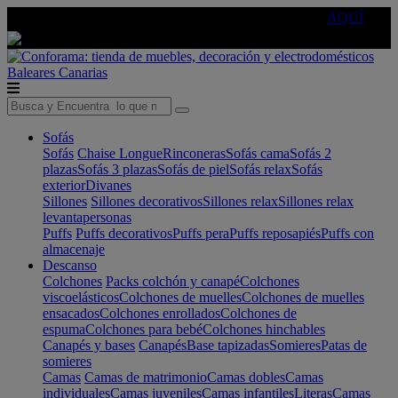
🔵Cambia tu electro con
-10% EXTRA
de descuento ☑️
AQUÍ
Baleares
Canarias
Sofás
Sofás
Chaise Longue
Rinconeras
Sofás cama
Sofás 2
plazas
Sofás 3 plazas
Sofás de piel
Sofás relax
Sofás
exterior
Divanes
Sillones
Sillones decorativos
Sillones relax
Sillones relax
levantapersonas
Puffs
Puffs decorativos
Puffs pera
Puffs reposapiés
Puffs con
almacenaje
Descanso
Colchones
Packs colchón y canapé
Colchones
viscoelásticos
Colchones de muelles
Colchones de muelles
ensacados
Colchones enrollados
Colchones de
espuma
Colchones para bebé
Colchones hinchables
Canapés y bases
Canapés
Base tapizadas
Somieres
Patas de
somieres
Camas
Camas de matrimonio
Camas dobles
Camas
individuales
Camas juveniles
Camas infantiles
Literas
Camas