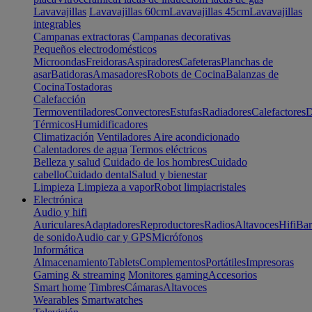
Lavavajillas
Lavavajillas 60cm
Lavavajillas 45cm
Lavavajillas
integrables
Campanas extractoras
Campanas decorativas
Pequeños electrodomésticos
Microondas
Freidoras
Aspiradores
Cafeteras
Planchas de
asar
Batidoras
Amasadores
Robots de Cocina
Balanzas de
Cocina
Tostadoras
Calefacción
Termoventiladores
Convectores
Estufas
Radiadores
Calefactores
D
Térmicos
Humidificadores
Climatización
Ventiladores
Aire acondicionado
Calentadores de agua
Termos eléctricos
Belleza y salud
Cuidado de los hombres
Cuidado
cabello
Cuidado dental
Salud y bienestar
Limpieza
Limpieza a vapor
Robot limpiacristales
Electrónica
Audio y hifi
Auriculares
Adaptadores
Reproductores
Radios
Altavoces
Hifi
Bar
de sonido
Audio car y GPS
Micrófonos
Informática
Almacenamiento
Tablets
Complementos
Portátiles
Impresoras
Gaming & streaming
Monitores gaming
Accesorios
Smart home
Timbres
Cámaras
Altavoces
Wearables
Smartwatches