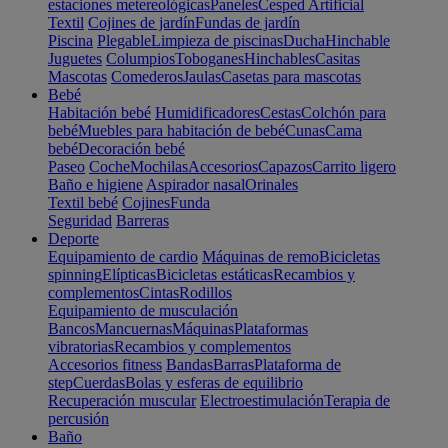
estaciones metereológicas
Paneles
Cesped Artificial
Textil
Cojines de jardín
Fundas de jardín
Piscina
Plegable
Limpieza de piscinas
Ducha
Hinchable
Juguetes
Columpios
Toboganes
Hinchables
Casitas
Mascotas
Comederos
Jaulas
Casetas para mascotas
Bebé
Habitación bebé
Humidificadores
Cestas
Colchón para
bebé
Muebles para habitación de bebé
Cunas
Cama
bebé
Decoración bebé
Paseo
Coche
Mochilas
Accesorios
Capazos
Carrito ligero
Baño e higiene
Aspirador nasal
Orinales
Textil bebé
Cojines
Funda
Seguridad
Barreras
Deporte
Equipamiento de cardio
Máquinas de remo
Bicicletas
spinning
Elípticas
Bicicletas estáticas
Recambios y
complementos
Cintas
Rodillos
Equipamiento de musculación
Bancos
Mancuernas
Máquinas
Plataformas
vibratorias
Recambios y complementos
Accesorios fitness
Bandas
Barras
Plataforma de
step
Cuerdas
Bolas y esferas de equilibrio
Recuperación muscular
Electroestimulación
Terapia de
percusión
Baño