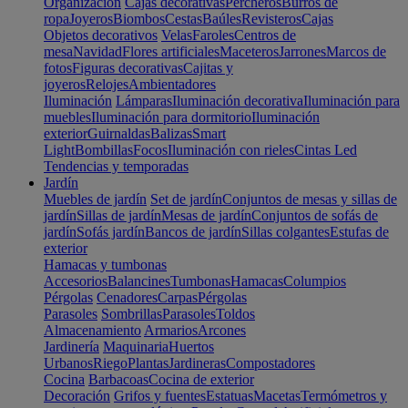
Organización
Cajas decorativas
Percheros
Burros de
ropa
Joyeros
Biombos
Cestas
Baúles
Revisteros
Cajas
Objetos decorativos
Velas
Faroles
Centros de
mesa
Navidad
Flores artificiales
Maceteros
Jarrones
Marcos de
fotos
Figuras decorativas
Cajitas y
joyeros
Relojes
Ambientadores
Iluminación
Lámparas
Iluminación decorativa
Iluminación para
muebles
Iluminación para dormitorio
Iluminación
exterior
Guirnaldas
Balizas
Smart
Light
Bombillas
Focos
Iluminación con rieles
Cintas Led
Tendencias y temporadas
Jardín
Muebles de jardín
Set de jardín
Conjuntos de mesas y sillas de
jardín
Sillas de jardín
Mesas de jardín
Conjuntos de sofás de
jardín
Sofás jardín
Bancos de jardín
Sillas colgantes
Estufas de
exterior
Hamacas y tumbonas
Accesorios
Balancines
Tumbonas
Hamacas
Columpios
Pérgolas
Cenadores
Carpas
Pérgolas
Parasoles
Sombrillas
Parasoles
Toldos
Almacenamiento
Armarios
Arcones
Jardinería
Maquinaria
Huertos
Urbanos
Riego
Plantas
Jardineras
Compostadores
Cocina
Barbacoas
Cocina de exterior
Decoración
Grifos y fuentes
Estatuas
Macetas
Termómetros y