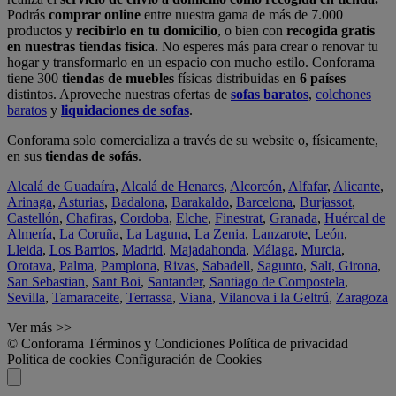
Podrás
comprar online
entre nuestra gama de más de 7.000
productos y
recibirlo en tu domicilio
, o bien con
recogida gratis
en nuestras tiendas física.
No esperes más para crear o renovar tu
hogar y transformarlo en un espacio con mucho estilo. Conforama
tiene 300
tiendas de muebles
físicas distribuidas en
6 países
distintos. Aproveche nuestras ofertas de
sofas baratos
,
colchones
baratos
y
liquidaciones de sofas
.
Conforama solo comercializa a través de su website o, físicamente,
en sus
tiendas de sofás
.
Alcalá de Guadaíra
,
Alcalá de Henares
,
Alcorcón
,
Alfafar
,
Alicante
,
Arinaga
,
Asturias
,
Badalona
,
Barakaldo
,
Barcelona
,
Burjassot
,
Castellón
,
Chafiras
,
Cordoba
,
Elche
,
Finestrat
,
Granada
,
Huércal de
Almería
,
La Coruña
,
La Laguna
,
La Zenia
,
Lanzarote
,
León
,
Lleida
,
Los Barrios
,
Madrid
,
Majadahonda
,
Málaga
,
Murcia
,
Orotava
,
Palma
,
Pamplona
,
Rivas
,
Sabadell
,
Sagunto
,
Salt, Girona
,
San Sebastian
,
Sant Boi
,
Santander
,
Santiago de Compostela
,
Sevilla
,
Tamaraceite
,
Terrassa
,
Viana
,
Vilanova i la Geltrú
,
Zaragoza
Ver más >>
© Conforama
Términos y Condiciones
Política de privacidad
Política de cookies
Configuración de Cookies