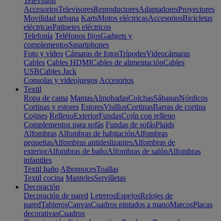
Televisión
Accesorios
Televisores
Reproductores
Adaptadores
Proyectores
Movilidad urbana
Karts
Motos eléctricas
Accesorios
Bicicletas
eléctricas
Patinetes eléctricos
Telefonía
Teléfonos fijos
Gadgets y
complementos
Smartphones
Foto y vídeo
Cámaras de fotos
Trípodes
Videocámaras
Cables
Cables HDMI
Cables de alimentación
Cables
USB
Cables Jack
Consolas y videojuegos
Accesorios
Textil
Ropa de cama
Mantas
Almohadas
Colchas
Sábanas
Nórdicos
Cortinas y estores
Estores
Visillos
Cortinas
Barras de cortina
Cojines
Relleno
Exterior
Fundas
Cojín con relleno
Complementos para sofás
Fundas de sofás
Plaids
Alfombras
Alfombras de habitación
Alfombras
pequeñas
Alfombras antideslizantes
Alfombras de
exterior
Alfombras de baño
Alfombras de salón
Alfombras
infantiles
Textil baño
Albornoces
Toallas
Textil cocina
Manteles
Servilletas
Decoración
Decoración de pared
Letreros
Espejos
Relojes de
pared
Tableros
Canvas
Cuadros pintados a mano
Marcos
Placas
decorativas
Cuadros