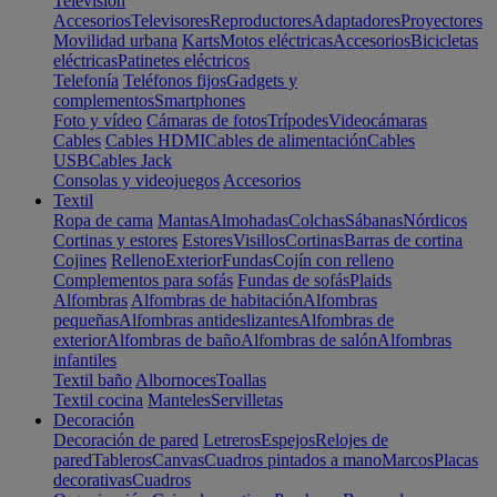
Televisión
Accesorios
Televisores
Reproductores
Adaptadores
Proyectores
Movilidad urbana
Karts
Motos eléctricas
Accesorios
Bicicletas
eléctricas
Patinetes eléctricos
Telefonía
Teléfonos fijos
Gadgets y
complementos
Smartphones
Foto y vídeo
Cámaras de fotos
Trípodes
Videocámaras
Cables
Cables HDMI
Cables de alimentación
Cables
USB
Cables Jack
Consolas y videojuegos
Accesorios
Textil
Ropa de cama
Mantas
Almohadas
Colchas
Sábanas
Nórdicos
Cortinas y estores
Estores
Visillos
Cortinas
Barras de cortina
Cojines
Relleno
Exterior
Fundas
Cojín con relleno
Complementos para sofás
Fundas de sofás
Plaids
Alfombras
Alfombras de habitación
Alfombras
pequeñas
Alfombras antideslizantes
Alfombras de
exterior
Alfombras de baño
Alfombras de salón
Alfombras
infantiles
Textil baño
Albornoces
Toallas
Textil cocina
Manteles
Servilletas
Decoración
Decoración de pared
Letreros
Espejos
Relojes de
pared
Tableros
Canvas
Cuadros pintados a mano
Marcos
Placas
decorativas
Cuadros