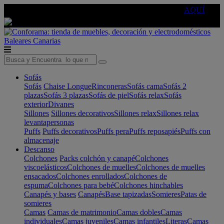
🔵Cambia tu electro con
-10% EXTRA
de descuento ☑️
AQUÍ
Baleares
Canarias
Sofás
Sofás
Chaise Longue
Rinconeras
Sofás cama
Sofás 2
plazas
Sofás 3 plazas
Sofás de piel
Sofás relax
Sofás
exterior
Divanes
Sillones
Sillones decorativos
Sillones relax
Sillones relax
levantapersonas
Puffs
Puffs decorativos
Puffs pera
Puffs reposapiés
Puffs con
almacenaje
Descanso
Colchones
Packs colchón y canapé
Colchones
viscoelásticos
Colchones de muelles
Colchones de muelles
ensacados
Colchones enrollados
Colchones de
espuma
Colchones para bebé
Colchones hinchables
Canapés y bases
Canapés
Base tapizadas
Somieres
Patas de
somieres
Camas
Camas de matrimonio
Camas dobles
Camas
individuales
Camas juveniles
Camas infantiles
Literas
Camas