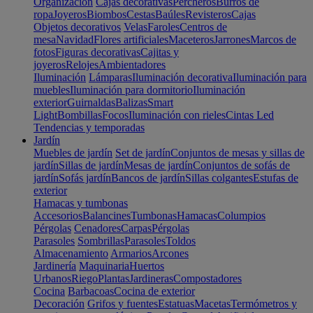
Organización
Cajas decorativas
Percheros
Burros de
ropa
Joyeros
Biombos
Cestas
Baúles
Revisteros
Cajas
Objetos decorativos
Velas
Faroles
Centros de
mesa
Navidad
Flores artificiales
Maceteros
Jarrones
Marcos de
fotos
Figuras decorativas
Cajitas y
joyeros
Relojes
Ambientadores
Iluminación
Lámparas
Iluminación decorativa
Iluminación para
muebles
Iluminación para dormitorio
Iluminación
exterior
Guirnaldas
Balizas
Smart
Light
Bombillas
Focos
Iluminación con rieles
Cintas Led
Tendencias y temporadas
Jardín
Muebles de jardín
Set de jardín
Conjuntos de mesas y sillas de
jardín
Sillas de jardín
Mesas de jardín
Conjuntos de sofás de
jardín
Sofás jardín
Bancos de jardín
Sillas colgantes
Estufas de
exterior
Hamacas y tumbonas
Accesorios
Balancines
Tumbonas
Hamacas
Columpios
Pérgolas
Cenadores
Carpas
Pérgolas
Parasoles
Sombrillas
Parasoles
Toldos
Almacenamiento
Armarios
Arcones
Jardinería
Maquinaria
Huertos
Urbanos
Riego
Plantas
Jardineras
Compostadores
Cocina
Barbacoas
Cocina de exterior
Decoración
Grifos y fuentes
Estatuas
Macetas
Termómetros y