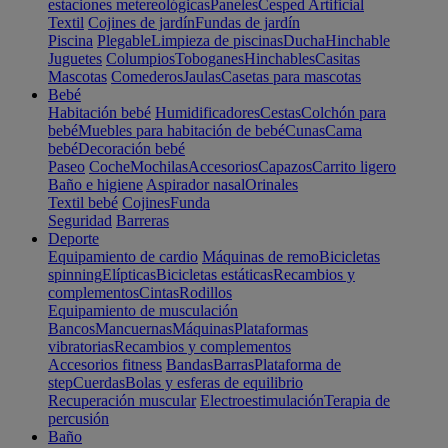
estaciones metereológicas
Paneles
Cesped Artificial
Textil
Cojines de jardín
Fundas de jardín
Piscina
Plegable
Limpieza de piscinas
Ducha
Hinchable
Juguetes
Columpios
Toboganes
Hinchables
Casitas
Mascotas
Comederos
Jaulas
Casetas para mascotas
Bebé
Habitación bebé
Humidificadores
Cestas
Colchón para
bebé
Muebles para habitación de bebé
Cunas
Cama
bebé
Decoración bebé
Paseo
Coche
Mochilas
Accesorios
Capazos
Carrito ligero
Baño e higiene
Aspirador nasal
Orinales
Textil bebé
Cojines
Funda
Seguridad
Barreras
Deporte
Equipamiento de cardio
Máquinas de remo
Bicicletas
spinning
Elípticas
Bicicletas estáticas
Recambios y
complementos
Cintas
Rodillos
Equipamiento de musculación
Bancos
Mancuernas
Máquinas
Plataformas
vibratorias
Recambios y complementos
Accesorios fitness
Bandas
Barras
Plataforma de
step
Cuerdas
Bolas y esferas de equilibrio
Recuperación muscular
Electroestimulación
Terapia de
percusión
Baño