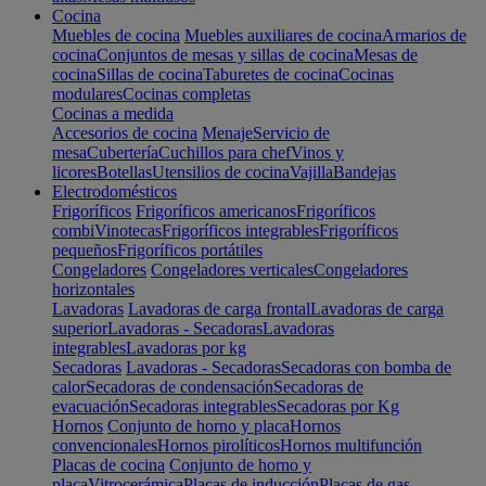
Cocina
Muebles de cocina
Muebles auxiliares de cocina
Armarios de
cocina
Conjuntos de mesas y sillas de cocina
Mesas de
cocina
Sillas de cocina
Taburetes de cocina
Cocinas
modulares
Cocinas completas
Cocinas a medida
Accesorios de cocina
Menaje
Servicio de
mesa
Cubertería
Cuchillos para chef
Vinos y
licores
Botellas
Utensilios de cocina
Vajilla
Bandejas
Electrodomésticos
Frigoríficos
Frigoríficos americanos
Frigoríficos
combi
Vinotecas
Frigoríficos integrables
Frigoríficos
pequeños
Frigoríficos portátiles
Congeladores
Congeladores verticales
Congeladores
horizontales
Lavadoras
Lavadoras de carga frontal
Lavadoras de carga
superior
Lavadoras - Secadoras
Lavadoras
integrables
Lavadoras por kg
Secadoras
Lavadoras - Secadoras
Secadoras con bomba de
calor
Secadoras de condensación
Secadoras de
evacuación
Secadoras integrables
Secadoras por Kg
Hornos
Conjunto de horno y placa
Hornos
convencionales
Hornos pirolíticos
Hornos multifunción
Placas de cocina
Conjunto de horno y
placa
Vitrocerámica
Placas de inducción
Placas de gas