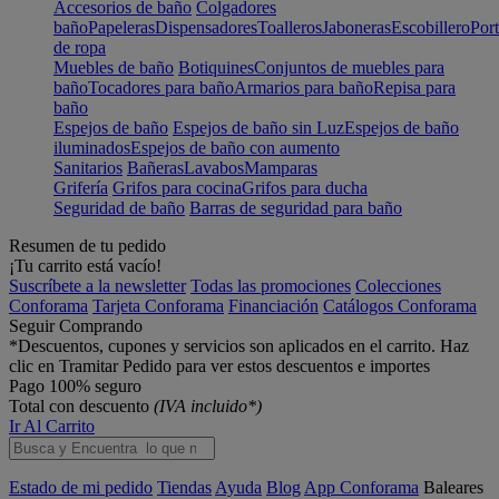
Accesorios de baño
Colgadores
baño
Papeleras
Dispensadores
Toalleros
Jaboneras
Escobillero
Port
de ropa
Muebles de baño
Botiquines
Conjuntos de muebles para
baño
Tocadores para baño
Armarios para baño
Repisa para
baño
Espejos de baño
Espejos de baño sin Luz
Espejos de baño
iluminados
Espejos de baño con aumento
Sanitarios
Bañeras
Lavabos
Mamparas
Grifería
Grifos para cocina
Grifos para ducha
Seguridad de baño
Barras de seguridad para baño
Resumen de tu pedido
¡Tu carrito está vacío!
Suscríbete a la newsletter
Todas las promociones
Colecciones
Conforama
Tarjeta Conforama
Financiación
Catálogos Conforama
Seguir Comprando
*Descuentos, cupones y servicios son aplicados en el carrito. Haz
clic en Tramitar Pedido para ver estos descuentos e importes
Pago 100% seguro
Total con descuento
(IVA incluido*)
Ir Al Carrito
Estado de mi pedido
Tiendas
Ayuda
Blog
App Conforama
Baleares