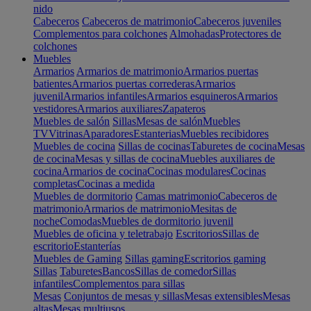
nido
Cabeceros
Cabeceros de matrimonio
Cabeceros juveniles
Complementos para colchones
Almohadas
Protectores de
colchones
Muebles
Armarios
Armarios de matrimonio
Armarios puertas
batientes
Armarios puertas correderas
Armarios
juvenil
Armarios infantiles
Armarios esquineros
Armarios
vestidores
Armarios auxiliares
Zapateros
Muebles de salón
Sillas
Mesas de salón
Muebles
TV
Vitrinas
Aparadores
Estanterias
Muebles recibidores
Muebles de cocina
Sillas de cocinas
Taburetes de cocina
Mesas
de cocina
Mesas y sillas de cocina
Muebles auxiliares de
cocina
Armarios de cocina
Cocinas modulares
Cocinas
completas
Cocinas a medida
Muebles de dormitorio
Camas matrimonio
Cabeceros de
matrimonio
Armarios de matrimonio
Mesitas de
noche
Comodas
Muebles de dormitorio juvenil
Muebles de oficina y teletrabajo
Escritorios
Sillas de
escritorio
Estanterías
Muebles de Gaming
Sillas gaming
Escritorios gaming
Sillas
Taburetes
Bancos
Sillas de comedor
Sillas
infantiles
Complementos para sillas
Mesas
Conjuntos de mesas y sillas
Mesas extensibles
Mesas
altas
Mesas multiusos