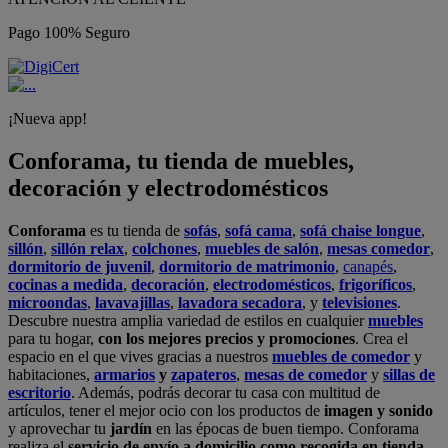
Pago 100% Seguro
¡Nueva app!
Conforama, tu tienda de muebles,
decoración y electrodomésticos
Conforama
es tu tienda de
sofás
,
sofá cama
,
sofá chaise longue
,
sillón
,
sillón relax
,
colchones
,
muebles de salón
,
mesas comedor
,
dormitorio de juvenil
,
dormitorio de matrimonio
,
canapés
,
cocinas a medida
,
decoración
,
electrodomésticos
,
frigoríficos
,
microondas
,
lavavajillas
,
lavadora secadora
, y
televisiones
.
Descubre nuestra amplia variedad de estilos en cualquier
muebles
para tu hogar,
con los mejores precios y promociones
. Crea el
espacio en el que vives gracias a nuestros
muebles de comedor
y
habitaciones,
armarios
y
zapateros
,
mesas de comedor
y
sillas de
escritorio
. Además, podrás decorar tu casa con multitud de
artículos, tener el mejor ocio con los productos de
imagen y sonido
y aprovechar tu
jardín
en las épocas de buen tiempo. Conforama
realiza el
servicio de envío a domicilio como recogida en tienda.