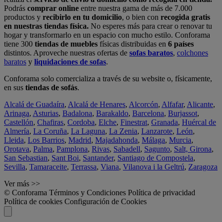
Podrás
comprar online
entre nuestra gama de más de 7.000
productos y
recibirlo en tu domicilio
, o bien con
recogida gratis
en nuestras tiendas física.
No esperes más para crear o renovar tu
hogar y transformarlo en un espacio con mucho estilo. Conforama
tiene 300
tiendas de muebles
físicas distribuidas en
6 países
distintos. Aproveche nuestras ofertas de
sofas baratos
,
colchones
baratos
y
liquidaciones de sofas
.
Conforama solo comercializa a través de su website o, físicamente,
en sus
tiendas de sofás
.
Alcalá de Guadaíra
,
Alcalá de Henares
,
Alcorcón
,
Alfafar
,
Alicante
,
Arinaga
,
Asturias
,
Badalona
,
Barakaldo
,
Barcelona
,
Burjassot
,
Castellón
,
Chafiras
,
Cordoba
,
Elche
,
Finestrat
,
Granada
,
Huércal de
Almería
,
La Coruña
,
La Laguna
,
La Zenia
,
Lanzarote
,
León
,
Lleida
,
Los Barrios
,
Madrid
,
Majadahonda
,
Málaga
,
Murcia
,
Orotava
,
Palma
,
Pamplona
,
Rivas
,
Sabadell
,
Sagunto
,
Salt, Girona
,
San Sebastian
,
Sant Boi
,
Santander
,
Santiago de Compostela
,
Sevilla
,
Tamaraceite
,
Terrassa
,
Viana
,
Vilanova i la Geltrú
,
Zaragoza
Ver más >>
© Conforama
Términos y Condiciones
Política de privacidad
Política de cookies
Configuración de Cookies