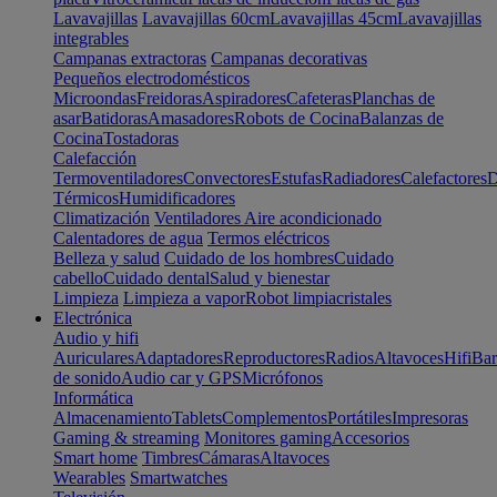
Lavavajillas
Lavavajillas 60cm
Lavavajillas 45cm
Lavavajillas
integrables
Campanas extractoras
Campanas decorativas
Pequeños electrodomésticos
Microondas
Freidoras
Aspiradores
Cafeteras
Planchas de
asar
Batidoras
Amasadores
Robots de Cocina
Balanzas de
Cocina
Tostadoras
Calefacción
Termoventiladores
Convectores
Estufas
Radiadores
Calefactores
D
Térmicos
Humidificadores
Climatización
Ventiladores
Aire acondicionado
Calentadores de agua
Termos eléctricos
Belleza y salud
Cuidado de los hombres
Cuidado
cabello
Cuidado dental
Salud y bienestar
Limpieza
Limpieza a vapor
Robot limpiacristales
Electrónica
Audio y hifi
Auriculares
Adaptadores
Reproductores
Radios
Altavoces
Hifi
Bar
de sonido
Audio car y GPS
Micrófonos
Informática
Almacenamiento
Tablets
Complementos
Portátiles
Impresoras
Gaming & streaming
Monitores gaming
Accesorios
Smart home
Timbres
Cámaras
Altavoces
Wearables
Smartwatches