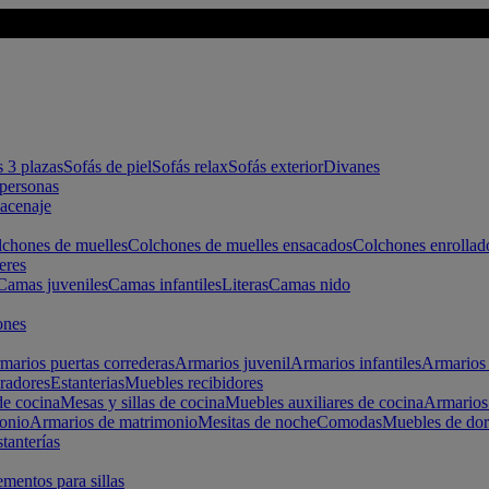
s 3 plazas
Sofás de piel
Sofás relax
Sofás exterior
Divanes
apersonas
macenaje
chones de muelles
Colchones de muelles ensacados
Colchones enrollad
eres
Camas juveniles
Camas infantiles
Literas
Camas nido
ones
marios puertas correderas
Armarios juvenil
Armarios infantiles
Armarios 
radores
Estanterias
Muebles recibidores
e cocina
Mesas y sillas de cocina
Muebles auxiliares de cocina
Armarios
onio
Armarios de matrimonio
Mesitas de noche
Comodas
Muebles de dor
tanterías
entos para sillas