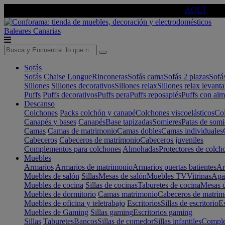
🔵Cambia tu electro con
-10% EXTRA
de descuento ☑️
AQUÍ
Baleares
Canarias
Sofás
Sofás
Chaise Longue
Rinconeras
Sofás cama
Sofás 2 plazas
Sofá
Sillones
Sillones decorativos
Sillones relax
Sillones relax levant
Puffs
Puffs decorativos
Puffs pera
Puffs reposapiés
Puffs con al
Descanso
Colchones
Packs colchón y canapé
Colchones viscoelásticos
Col
Canapés y bases
Canapés
Base tapizadas
Somieres
Patas de somi
Camas
Camas de matrimonio
Camas dobles
Camas individuales
Cabeceros
Cabeceros de matrimonio
Cabeceros juveniles
Complementos para colchones
Almohadas
Protectores de colch
Muebles
Armarios
Armarios de matrimonio
Armarios puertas batientes
Ar
Muebles de salón
Sillas
Mesas de salón
Muebles TV
Vitrinas
Apa
Muebles de cocina
Sillas de cocinas
Taburetes de cocina
Mesas d
Muebles de dormitorio
Camas matrimonio
Cabeceros de matrim
Muebles de oficina y teletrabajo
Escritorios
Sillas de escritorio
Es
Muebles de Gaming
Sillas gaming
Escritorios gaming
Sillas
Taburetes
Bancos
Sillas de comedor
Sillas infantiles
Complem