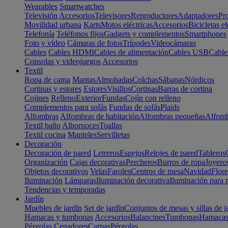
Wearables
Smartwatches
Televisión
Accesorios
Televisores
Reproductores
Adaptadores
Pr
Movilidad urbana
Karts
Motos eléctricas
Accesorios
Bicicletas el
Telefonía
Teléfonos fijos
Gadgets y complementos
Smartphones
Foto y vídeo
Cámaras de fotos
Trípodes
Videocámaras
Cables
Cables HDMI
Cables de alimentación
Cables USB
Cable
Consolas y videojuegos
Accesorios
Textil
Ropa de cama
Mantas
Almohadas
Colchas
Sábanas
Nórdicos
Cortinas y estores
Estores
Visillos
Cortinas
Barras de cortina
Cojines
Relleno
Exterior
Fundas
Cojín con relleno
Complementos para sofás
Fundas de sofás
Plaids
Alfombras
Alfombras de habitación
Alfombras pequeñas
Alfomb
Textil baño
Albornoces
Toallas
Textil cocina
Manteles
Servilletas
Decoración
Decoración de pared
Letreros
Espejos
Relojes de pared
Tableros
Organización
Cajas decorativas
Percheros
Burros de ropa
Joyero
Objetos decorativos
Velas
Faroles
Centros de mesa
Navidad
Flore
Iluminación
Lámparas
Iluminación decorativa
Iluminación para 
Tendencias y temporadas
Jardín
Muebles de jardín
Set de jardín
Conjuntos de mesas y sillas de j
Hamacas y tumbonas
Accesorios
Balancines
Tumbonas
Hamaca
Pérgolas
Cenadores
Carpas
Pérgolas