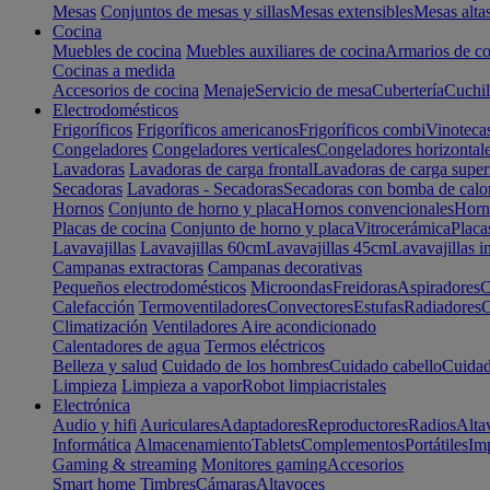
Mesas
Conjuntos de mesas y sillas
Mesas extensibles
Mesas alta
Cocina
Muebles de cocina
Muebles auxiliares de cocina
Armarios de co
Cocinas a medida
Accesorios de cocina
Menaje
Servicio de mesa
Cubertería
Cuchil
Electrodomésticos
Frigoríficos
Frigoríficos americanos
Frigoríficos combi
Vinoteca
Congeladores
Congeladores verticales
Congeladores horizontal
Lavadoras
Lavadoras de carga frontal
Lavadoras de carga super
Secadoras
Lavadoras - Secadoras
Secadoras con bomba de calo
Hornos
Conjunto de horno y placa
Hornos convencionales
Horno
Placas de cocina
Conjunto de horno y placa
Vitrocerámica
Placa
Lavavajillas
Lavavajillas 60cm
Lavavajillas 45cm
Lavavajillas i
Campanas extractoras
Campanas decorativas
Pequeños electrodomésticos
Microondas
Freidoras
Aspiradores
C
Calefacción
Termoventiladores
Convectores
Estufas
Radiadores
C
Climatización
Ventiladores
Aire acondicionado
Calentadores de agua
Termos eléctricos
Belleza y salud
Cuidado de los hombres
Cuidado cabello
Cuidad
Limpieza
Limpieza a vapor
Robot limpiacristales
Electrónica
Audio y hifi
Auriculares
Adaptadores
Reproductores
Radios
Alta
Informática
Almacenamiento
Tablets
Complementos
Portátiles
Im
Gaming & streaming
Monitores gaming
Accesorios
Smart home
Timbres
Cámaras
Altavoces