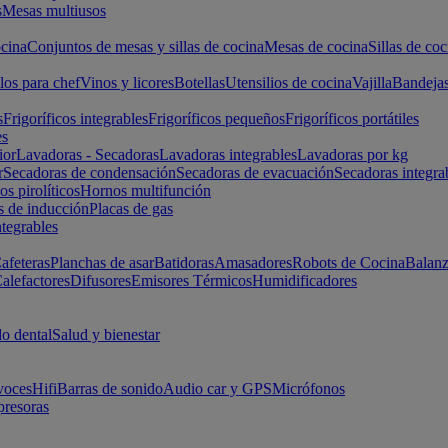
s
Mesas multiusos
cina
Conjuntos de mesas y sillas de cocina
Mesas de cocina
Sillas de coc
los para chef
Vinos y licores
Botellas
Utensilios de cocina
Vajilla
Bandeja
s
Frigoríficos integrables
Frigoríficos pequeños
Frigoríficos portátiles
es
ior
Lavadoras - Secadoras
Lavadoras integrables
Lavadoras por kg
r
Secadoras de condensación
Secadoras de evacuación
Secadoras integra
s pirolíticos
Hornos multifunción
s de inducción
Placas de gas
ntegrables
afeteras
Planchas de asar
Batidoras
Amasadores
Robots de Cocina
Balanz
alefactores
Difusores
Emisores Térmicos
Humidificadores
o dental
Salud y bienestar
voces
Hifi
Barras de sonido
Audio car y GPS
Micrófonos
presoras