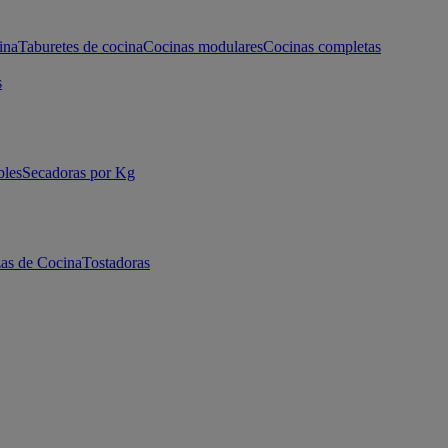
ina
Taburetes de cocina
Cocinas modulares
Cocinas completas
s
bles
Secadoras por Kg
as de Cocina
Tostadoras