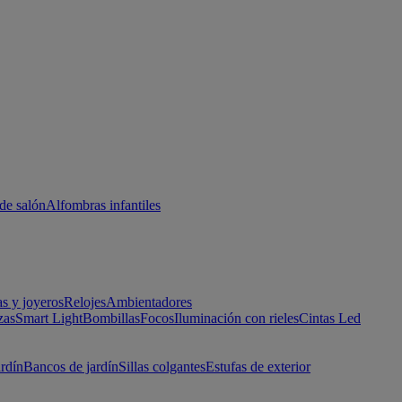
de salón
Alfombras infantiles
as y joyeros
Relojes
Ambientadores
zas
Smart Light
Bombillas
Focos
Iluminación con rieles
Cintas Led
ardín
Bancos de jardín
Sillas colgantes
Estufas de exterior