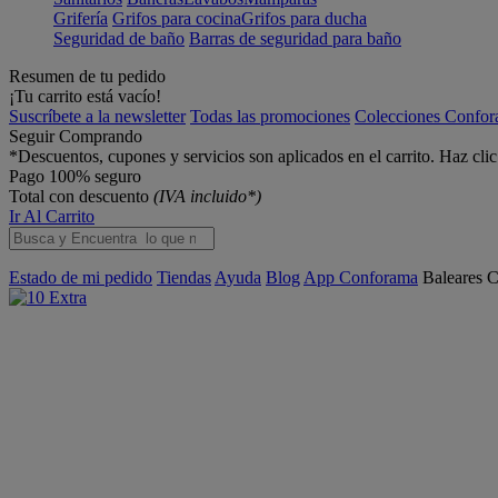
Grifería
Grifos para cocina
Grifos para ducha
Seguridad de baño
Barras de seguridad para baño
Resumen de tu pedido
¡Tu carrito está vacío!
Suscríbete a la newsletter
Todas las promociones
Colecciones Confo
Seguir Comprando
*Descuentos, cupones y servicios son aplicados en el carrito. Haz cli
Pago 100% seguro
Total con descuento
(IVA incluido*)
Ir Al Carrito
Estado de mi pedido
Tiendas
Ayuda
Blog
App Conforama
Baleares
C