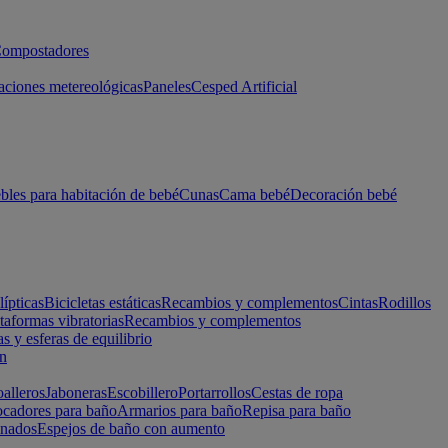
ompostadores
aciones metereológicas
Paneles
Cesped Artificial
les para habitación de bebé
Cunas
Cama bebé
Decoración bebé
lípticas
Bicicletas estáticas
Recambios y complementos
Cintas
Rodillos
taformas vibratorias
Recambios y complementos
s y esferas de equilibrio
ón
alleros
Jaboneras
Escobillero
Portarrollos
Cestas de ropa
cadores para baño
Armarios para baño
Repisa para baño
inados
Espejos de baño con aumento