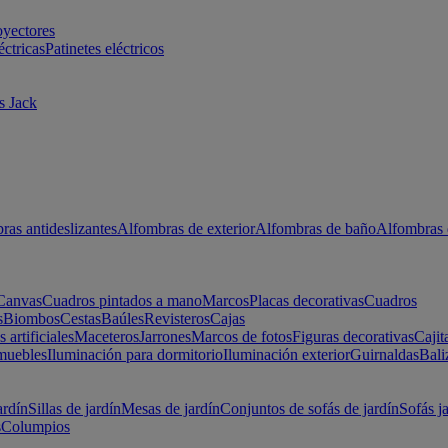
oyectores
éctricas
Patinetes eléctricos
s Jack
ras antideslizantes
Alfombras de exterior
Alfombras de baño
Alfombras 
Canvas
Cuadros pintados a mano
Marcos
Placas decorativas
Cuadros
s
Biombos
Cestas
Baúles
Revisteros
Cajas
s artificiales
Maceteros
Jarrones
Marcos de fotos
Figuras decorativas
Cajit
muebles
Iluminación para dormitorio
Iluminación exterior
Guirnaldas
Bali
ardín
Sillas de jardín
Mesas de jardín
Conjuntos de sofás de jardín
Sofás j
s
Columpios