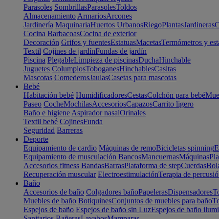
Parasoles
Sombrillas
Parasoles
Toldos
Almacenamiento
Armarios
Arcones
Jardinería
Maquinaria
Huertos Urbanos
Riego
Plantas
Jardineras
C
Cocina
Barbacoas
Cocina de exterior
Decoración
Grifos y fuentes
Estatuas
Macetas
Termómetros y est
Textil
Cojines de jardín
Fundas de jardín
Piscina
Plegable
Limpieza de piscinas
Ducha
Hinchable
Juguetes
Columpios
Toboganes
Hinchables
Casitas
Mascotas
Comederos
Jaulas
Casetas para mascotas
Bebé
Habitación bebé
Humidificadores
Cestas
Colchón para bebé
Mueb
Paseo
Coche
Mochilas
Accesorios
Capazos
Carrito ligero
Baño e higiene
Aspirador nasal
Orinales
Textil bebé
Cojines
Funda
Seguridad
Barreras
Deporte
Equipamiento de cardio
Máquinas de remo
Bicicletas spinning
E
Equipamiento de musculación
Bancos
Mancuernas
Máquinas
Pla
Accesorios fitness
Bandas
Barras
Plataforma de step
Cuerdas
Bola
Recuperación muscular
Electroestimulación
Terapia de percusi
Baño
Accesorios de baño
Colgadores baño
Papeleras
Dispensadores
To
Muebles de baño
Botiquines
Conjuntos de muebles para baño
To
Espejos de baño
Espejos de baño sin Luz
Espejos de baño ilum
Sanitarios
Bañeras
Lavabos
Mamparas