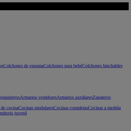
os
Colchones de espuma
Colchones para bebé
Colchones hinchables
esquineros
Armarios vestidores
Armarios auxiliares
Zapateros
 de cocina
Cocinas modulares
Cocinas completas
Cocinas a medida
mitorio juvenil