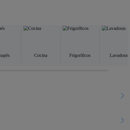
napés
Cocina
Frigoríficos
Lavadoras