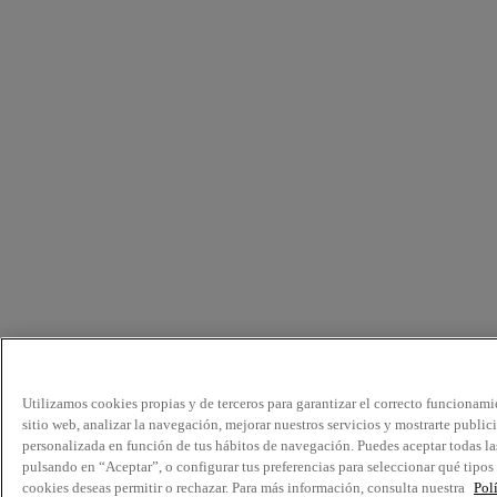
Utilizamos cookies propias y de terceros para garantizar el correcto funcionami
sitio web, analizar la navegación, mejorar nuestros servicios y mostrarte public
personalizada en función de tus hábitos de navegación. Puedes aceptar todas la
pulsando en “Aceptar”, o configurar tus preferencias para seleccionar qué tipos
cookies deseas permitir o rechazar. Para más información, consulta nuestra
Pol