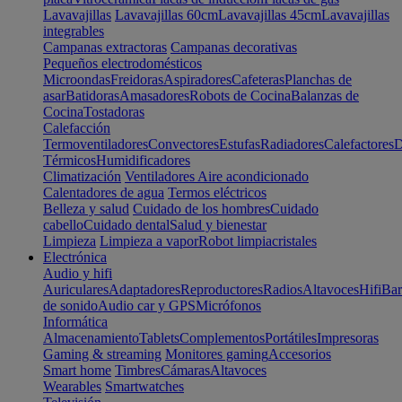
Lavavajillas
Lavavajillas 60cm
Lavavajillas 45cm
Lavavajillas
integrables
Campanas extractoras
Campanas decorativas
Pequeños electrodomésticos
Microondas
Freidoras
Aspiradores
Cafeteras
Planchas de
asar
Batidoras
Amasadores
Robots de Cocina
Balanzas de
Cocina
Tostadoras
Calefacción
Termoventiladores
Convectores
Estufas
Radiadores
Calefactores
D
Térmicos
Humidificadores
Climatización
Ventiladores
Aire acondicionado
Calentadores de agua
Termos eléctricos
Belleza y salud
Cuidado de los hombres
Cuidado
cabello
Cuidado dental
Salud y bienestar
Limpieza
Limpieza a vapor
Robot limpiacristales
Electrónica
Audio y hifi
Auriculares
Adaptadores
Reproductores
Radios
Altavoces
Hifi
Bar
de sonido
Audio car y GPS
Micrófonos
Informática
Almacenamiento
Tablets
Complementos
Portátiles
Impresoras
Gaming & streaming
Monitores gaming
Accesorios
Smart home
Timbres
Cámaras
Altavoces
Wearables
Smartwatches