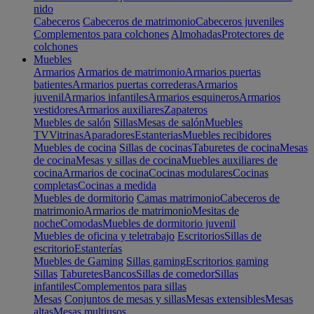
nido
Cabeceros
Cabeceros de matrimonio
Cabeceros juveniles
Complementos para colchones
Almohadas
Protectores de
colchones
Muebles
Armarios
Armarios de matrimonio
Armarios puertas
batientes
Armarios puertas correderas
Armarios
juvenil
Armarios infantiles
Armarios esquineros
Armarios
vestidores
Armarios auxiliares
Zapateros
Muebles de salón
Sillas
Mesas de salón
Muebles
TV
Vitrinas
Aparadores
Estanterias
Muebles recibidores
Muebles de cocina
Sillas de cocinas
Taburetes de cocina
Mesas
de cocina
Mesas y sillas de cocina
Muebles auxiliares de
cocina
Armarios de cocina
Cocinas modulares
Cocinas
completas
Cocinas a medida
Muebles de dormitorio
Camas matrimonio
Cabeceros de
matrimonio
Armarios de matrimonio
Mesitas de
noche
Comodas
Muebles de dormitorio juvenil
Muebles de oficina y teletrabajo
Escritorios
Sillas de
escritorio
Estanterías
Muebles de Gaming
Sillas gaming
Escritorios gaming
Sillas
Taburetes
Bancos
Sillas de comedor
Sillas
infantiles
Complementos para sillas
Mesas
Conjuntos de mesas y sillas
Mesas extensibles
Mesas
altas
Mesas multiusos