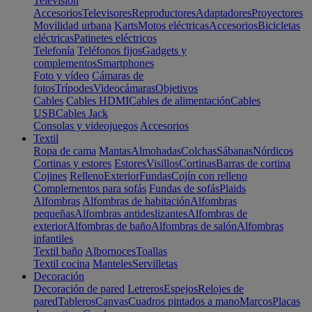
Televisión
Accesorios
Televisores
Reproductores
Adaptadores
Proyectores
Movilidad urbana
Karts
Motos eléctricas
Accesorios
Bicicletas
eléctricas
Patinetes eléctricos
Telefonía
Teléfonos fijos
Gadgets y
complementos
Smartphones
Foto y vídeo
Cámaras de
fotos
Trípodes
Videocámaras
Objetivos
Cables
Cables HDMI
Cables de alimentación
Cables
USB
Cables Jack
Consolas y videojuegos
Accesorios
Textil
Ropa de cama
Mantas
Almohadas
Colchas
Sábanas
Nórdicos
Cortinas y estores
Estores
Visillos
Cortinas
Barras de cortina
Cojines
Relleno
Exterior
Fundas
Cojín con relleno
Complementos para sofás
Fundas de sofás
Plaids
Alfombras
Alfombras de habitación
Alfombras
pequeñas
Alfombras antideslizantes
Alfombras de
exterior
Alfombras de baño
Alfombras de salón
Alfombras
infantiles
Textil baño
Albornoces
Toallas
Textil cocina
Manteles
Servilletas
Decoración
Decoración de pared
Letreros
Espejos
Relojes de
pared
Tableros
Canvas
Cuadros pintados a mano
Marcos
Placas