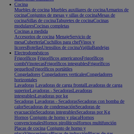
Cocina
Muebles de cocina
Muebles auxiliares de cocina
Armarios de
cocina
Conjuntos de mesas y sillas de cocina
Mesas de
cocina
Sillas de cocina
Taburetes de cocina
Cocinas
modulares
Cocinas completas
Cocinas a medida
Accesorios de cocina
Menaje
Servicio de
mesa
Cubertería
Cuchillos para chef
Vinos y
licores
Botellas
Utensilios de cocina
Vajilla
Bandejas
Electrodomésticos
Frigoríficos
Frigoríficos americanos
Frigoríficos
combi
Vinotecas
Frigoríficos integrables
Frigoríficos
pequeños
Frigoríficos portátiles
Congeladores
Congeladores verticales
Congeladores
horizontales
Lavadoras
Lavadoras de carga frontal
Lavadoras de carga
superior
Lavadoras - Secadoras
Lavadoras
integrables
Lavadoras por kg
Secadoras
Lavadoras - Secadoras
Secadoras con bomba de
calor
Secadoras de condensación
Secadoras de
evacuación
Secadoras integrables
Secadoras por Kg
Hornos
Conjunto de horno y placa
Hornos
convencionales
Hornos pirolíticos
Hornos multifunción
Placas de cocina
Conjunto de horno y
placa
Vitrocerámica
Placas de inducción
Placas de gas