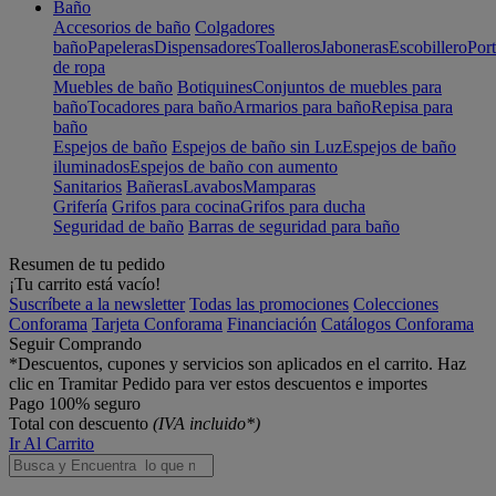
Baño
Accesorios de baño
Colgadores
baño
Papeleras
Dispensadores
Toalleros
Jaboneras
Escobillero
Port
de ropa
Muebles de baño
Botiquines
Conjuntos de muebles para
baño
Tocadores para baño
Armarios para baño
Repisa para
baño
Espejos de baño
Espejos de baño sin Luz
Espejos de baño
iluminados
Espejos de baño con aumento
Sanitarios
Bañeras
Lavabos
Mamparas
Grifería
Grifos para cocina
Grifos para ducha
Seguridad de baño
Barras de seguridad para baño
Resumen de tu pedido
¡Tu carrito está vacío!
Suscríbete a la newsletter
Todas las promociones
Colecciones
Conforama
Tarjeta Conforama
Financiación
Catálogos Conforama
Seguir Comprando
*Descuentos, cupones y servicios son aplicados en el carrito. Haz
clic en Tramitar Pedido para ver estos descuentos e importes
Pago 100% seguro
Total con descuento
(IVA incluido*)
Ir Al Carrito