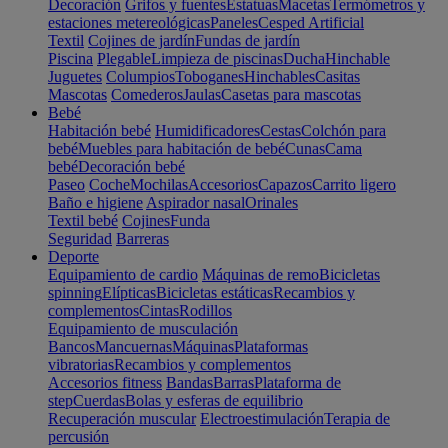
Decoración
Grifos y fuentes
Estatuas
Macetas
Termómetros y
estaciones metereológicas
Paneles
Cesped Artificial
Textil
Cojines de jardín
Fundas de jardín
Piscina
Plegable
Limpieza de piscinas
Ducha
Hinchable
Juguetes
Columpios
Toboganes
Hinchables
Casitas
Mascotas
Comederos
Jaulas
Casetas para mascotas
Bebé
Habitación bebé
Humidificadores
Cestas
Colchón para
bebé
Muebles para habitación de bebé
Cunas
Cama
bebé
Decoración bebé
Paseo
Coche
Mochilas
Accesorios
Capazos
Carrito ligero
Baño e higiene
Aspirador nasal
Orinales
Textil bebé
Cojines
Funda
Seguridad
Barreras
Deporte
Equipamiento de cardio
Máquinas de remo
Bicicletas
spinning
Elípticas
Bicicletas estáticas
Recambios y
complementos
Cintas
Rodillos
Equipamiento de musculación
Bancos
Mancuernas
Máquinas
Plataformas
vibratorias
Recambios y complementos
Accesorios fitness
Bandas
Barras
Plataforma de
step
Cuerdas
Bolas y esferas de equilibrio
Recuperación muscular
Electroestimulación
Terapia de
percusión