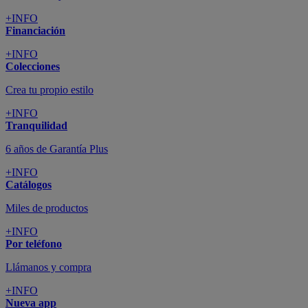
+INFO
Financiación
+INFO
Colecciones
Crea tu propio estilo
+INFO
Tranquilidad
6 años de Garantía Plus
+INFO
Catálogos
Miles de productos
+INFO
Por teléfono
Llámanos y compra
+INFO
Nueva app