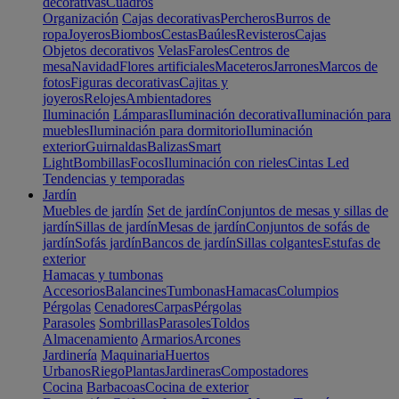
decorativas
Cuadros
Organización
Cajas decorativas
Percheros
Burros de
ropa
Joyeros
Biombos
Cestas
Baúles
Revisteros
Cajas
Objetos decorativos
Velas
Faroles
Centros de
mesa
Navidad
Flores artificiales
Maceteros
Jarrones
Marcos de
fotos
Figuras decorativas
Cajitas y
joyeros
Relojes
Ambientadores
Iluminación
Lámparas
Iluminación decorativa
Iluminación para
muebles
Iluminación para dormitorio
Iluminación
exterior
Guirnaldas
Balizas
Smart
Light
Bombillas
Focos
Iluminación con rieles
Cintas Led
Tendencias y temporadas
Jardín
Muebles de jardín
Set de jardín
Conjuntos de mesas y sillas de
jardín
Sillas de jardín
Mesas de jardín
Conjuntos de sofás de
jardín
Sofás jardín
Bancos de jardín
Sillas colgantes
Estufas de
exterior
Hamacas y tumbonas
Accesorios
Balancines
Tumbonas
Hamacas
Columpios
Pérgolas
Cenadores
Carpas
Pérgolas
Parasoles
Sombrillas
Parasoles
Toldos
Almacenamiento
Armarios
Arcones
Jardinería
Maquinaria
Huertos
Urbanos
Riego
Plantas
Jardineras
Compostadores
Cocina
Barbacoas
Cocina de exterior