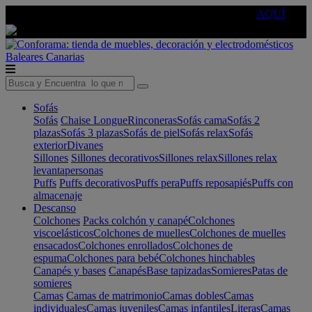
🔵Cambia tu electro con
-10% EXTRA
de descuento ☑️
AQUÍ
Baleares
Canarias
Sofás
Sofás
Chaise Longue
Rinconeras
Sofás cama
Sofás 2
plazas
Sofás 3 plazas
Sofás de piel
Sofás relax
Sofás
exterior
Divanes
Sillones
Sillones decorativos
Sillones relax
Sillones relax
levantapersonas
Puffs
Puffs decorativos
Puffs pera
Puffs reposapiés
Puffs con
almacenaje
Descanso
Colchones
Packs colchón y canapé
Colchones
viscoelásticos
Colchones de muelles
Colchones de muelles
ensacados
Colchones enrollados
Colchones de
espuma
Colchones para bebé
Colchones hinchables
Canapés y bases
Canapés
Base tapizadas
Somieres
Patas de
somieres
Camas
Camas de matrimonio
Camas dobles
Camas
individuales
Camas juveniles
Camas infantiles
Literas
Camas