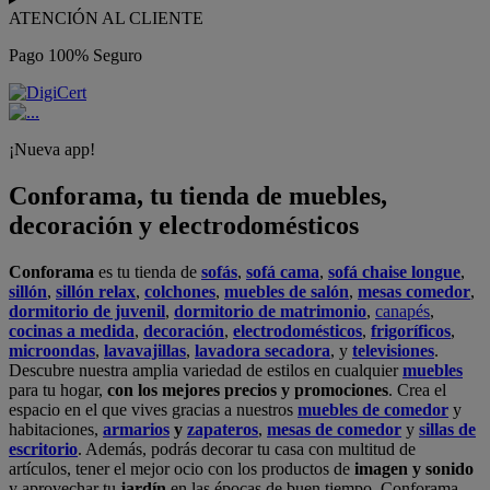
ATENCIÓN AL CLIENTE
Pago 100% Seguro
¡Nueva app!
Conforama, tu tienda de muebles,
decoración y electrodomésticos
Conforama
es tu tienda de
sofás
,
sofá cama
,
sofá chaise longue
,
sillón
,
sillón relax
,
colchones
,
muebles de salón
,
mesas comedor
,
dormitorio de juvenil
,
dormitorio de matrimonio
,
canapés
,
cocinas a medida
,
decoración
,
electrodomésticos
,
frigoríficos
,
microondas
,
lavavajillas
,
lavadora secadora
, y
televisiones
.
Descubre nuestra amplia variedad de estilos en cualquier
muebles
para tu hogar,
con los mejores precios y promociones
. Crea el
espacio en el que vives gracias a nuestros
muebles de comedor
y
habitaciones,
armarios
y
zapateros
,
mesas de comedor
y
sillas de
escritorio
. Además, podrás decorar tu casa con multitud de
artículos, tener el mejor ocio con los productos de
imagen y sonido
y aprovechar tu
jardín
en las épocas de buen tiempo. Conforama