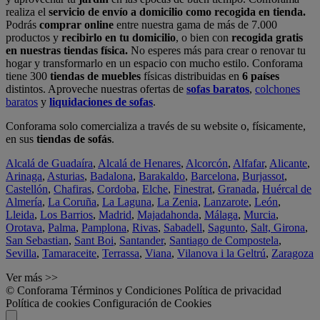
realiza el
servicio de envío a domicilio como recogida en tienda.
Podrás
comprar online
entre nuestra gama de más de 7.000
productos y
recibirlo en tu domicilio
, o bien con
recogida gratis
en nuestras tiendas física.
No esperes más para crear o renovar tu
hogar y transformarlo en un espacio con mucho estilo. Conforama
tiene 300
tiendas de muebles
físicas distribuidas en
6 países
distintos. Aproveche nuestras ofertas de
sofas baratos
,
colchones
baratos
y
liquidaciones de sofas
.
Conforama solo comercializa a través de su website o, físicamente,
en sus
tiendas de sofás
.
Alcalá de Guadaíra
,
Alcalá de Henares
,
Alcorcón
,
Alfafar
,
Alicante
,
Arinaga
,
Asturias
,
Badalona
,
Barakaldo
,
Barcelona
,
Burjassot
,
Castellón
,
Chafiras
,
Cordoba
,
Elche
,
Finestrat
,
Granada
,
Huércal de
Almería
,
La Coruña
,
La Laguna
,
La Zenia
,
Lanzarote
,
León
,
Lleida
,
Los Barrios
,
Madrid
,
Majadahonda
,
Málaga
,
Murcia
,
Orotava
,
Palma
,
Pamplona
,
Rivas
,
Sabadell
,
Sagunto
,
Salt, Girona
,
San Sebastian
,
Sant Boi
,
Santander
,
Santiago de Compostela
,
Sevilla
,
Tamaraceite
,
Terrassa
,
Viana
,
Vilanova i la Geltrú
,
Zaragoza
Ver más >>
© Conforama
Términos y Condiciones
Política de privacidad
Política de cookies
Configuración de Cookies