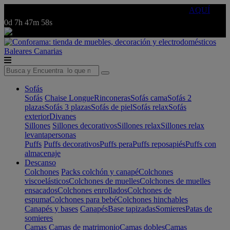
🔵Cambia tu electro con
-10% EXTRA
de descuento ☑️
AQUÍ
0d
7h
47m
58s
Baleares
Canarias
Sofás
Sofás
Chaise Longue
Rinconeras
Sofás cama
Sofás 2
plazas
Sofás 3 plazas
Sofás de piel
Sofás relax
Sofás
exterior
Divanes
Sillones
Sillones decorativos
Sillones relax
Sillones relax
levantapersonas
Puffs
Puffs decorativos
Puffs pera
Puffs reposapiés
Puffs con
almacenaje
Descanso
Colchones
Packs colchón y canapé
Colchones
viscoelásticos
Colchones de muelles
Colchones de muelles
ensacados
Colchones enrollados
Colchones de
espuma
Colchones para bebé
Colchones hinchables
Canapés y bases
Canapés
Base tapizadas
Somieres
Patas de
somieres
Camas
Camas de matrimonio
Camas dobles
Camas