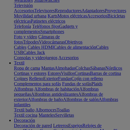
Wearables
Smartwatches
Televisión
Accesorios
Televisores
Reproductores
Adaptadores
Proyectores
Movilidad urbana
Karts
Motos eléctricas
Accesorios
Bicicletas
eléctricas
Patinetes eléctricos
Telefonía
Teléfonos fijos
Gadgets y
complementos
Smartphones
Foto y vídeo
Cámaras de
fotos
Trípodes
Videocámaras
Objetivos
Cables
Cables HDMI
Cables de alimentación
Cables
USB
Cables Jack
Consolas y videojuegos
Accesorios
Textil
Ropa de cama
Mantas
Almohadas
Colchas
Sábanas
Nórdicos
Cortinas y estores
Estores
Visillos
Cortinas
Barras de cortina
Cojines
Relleno
Exterior
Fundas
Cojín con relleno
Complementos para sofás
Fundas de sofás
Plaids
Alfombras
Alfombras de habitación
Alfombras
pequeñas
Alfombras antideslizantes
Alfombras de
exterior
Alfombras de baño
Alfombras de salón
Alfombras
infantiles
Textil baño
Albornoces
Toallas
Textil cocina
Manteles
Servilletas
Decoración
Decoración de pared
Letreros
Espejos
Relojes de