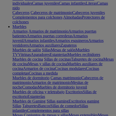
individuales
Camas juveniles
Camas infantiles
Literas
Camas
nido
Cabeceros
Cabeceros de matrimonio
Cabeceros juveniles
Complementos para colchones
Almohadas
Protectores de
colchones
Muebles
Armarios
Armarios de matrimonio
Armarios puertas
batientes
Armarios puertas correderas
Armarios
juvenil
Armarios infantiles
Armarios esquineros
Armarios
vestidores
Armarios auxiliares
Zapateros
Muebles de salón
Sillas
Mesas de salón
Muebles
TV
Vitrinas
Aparadores
Estanterias
Muebles recibidores
Muebles de cocina
Sillas de cocinas
Taburetes de cocina
Mesas
de cocina
Mesas y sillas de cocina
Muebles auxiliares de
cocina
Armarios de cocina
Cocinas modulares
Cocinas
completas
Cocinas a medida
Muebles de dormitorio
Camas matrimonio
Cabeceros de
matrimonio
Armarios de matrimonio
Mesitas de
noche
Comodas
Muebles de dormitorio juvenil
Muebles de oficina y teletrabajo
Escritorios
Sillas de
escritorio
Estanterías
Muebles de Gaming
Sillas gaming
Escritorios gaming
Sillas
Taburetes
Bancos
Sillas de comedor
Sillas
infantiles
Complementos para sillas
Mesas
Conjuntos de mesas y sillas
Mesas extensibles
Mesas