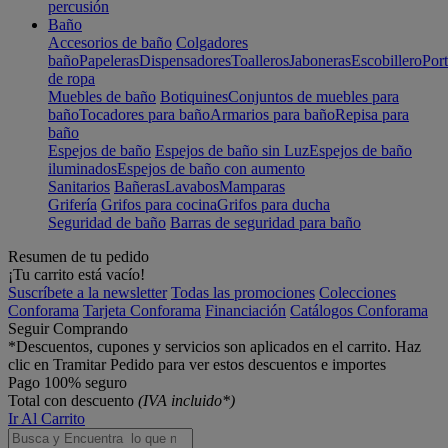
percusión
Baño
Accesorios de baño
Colgadores
baño
Papeleras
Dispensadores
Toalleros
Jaboneras
Escobillero
Port
de ropa
Muebles de baño
Botiquines
Conjuntos de muebles para
baño
Tocadores para baño
Armarios para baño
Repisa para
baño
Espejos de baño
Espejos de baño sin Luz
Espejos de baño
iluminados
Espejos de baño con aumento
Sanitarios
Bañeras
Lavabos
Mamparas
Grifería
Grifos para cocina
Grifos para ducha
Seguridad de baño
Barras de seguridad para baño
Resumen de tu pedido
¡Tu carrito está vacío!
Suscríbete a la newsletter
Todas las promociones
Colecciones
Conforama
Tarjeta Conforama
Financiación
Catálogos Conforama
Seguir Comprando
*Descuentos, cupones y servicios son aplicados en el carrito. Haz
clic en Tramitar Pedido para ver estos descuentos e importes
Pago 100% seguro
Total con descuento
(IVA incluido*)
Ir Al Carrito