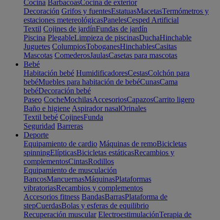
Cocina
Barbacoas
Cocina de exterior
Decoración
Grifos y fuentes
Estatuas
Macetas
Termómetros y
estaciones metereológicas
Paneles
Cesped Artificial
Textil
Cojines de jardín
Fundas de jardín
Piscina
Plegable
Limpieza de piscinas
Ducha
Hinchable
Juguetes
Columpios
Toboganes
Hinchables
Casitas
Mascotas
Comederos
Jaulas
Casetas para mascotas
Bebé
Habitación bebé
Humidificadores
Cestas
Colchón para
bebé
Muebles para habitación de bebé
Cunas
Cama
bebé
Decoración bebé
Paseo
Coche
Mochilas
Accesorios
Capazos
Carrito ligero
Baño e higiene
Aspirador nasal
Orinales
Textil bebé
Cojines
Funda
Seguridad
Barreras
Deporte
Equipamiento de cardio
Máquinas de remo
Bicicletas
spinning
Elípticas
Bicicletas estáticas
Recambios y
complementos
Cintas
Rodillos
Equipamiento de musculación
Bancos
Mancuernas
Máquinas
Plataformas
vibratorias
Recambios y complementos
Accesorios fitness
Bandas
Barras
Plataforma de
step
Cuerdas
Bolas y esferas de equilibrio
Recuperación muscular
Electroestimulación
Terapia de