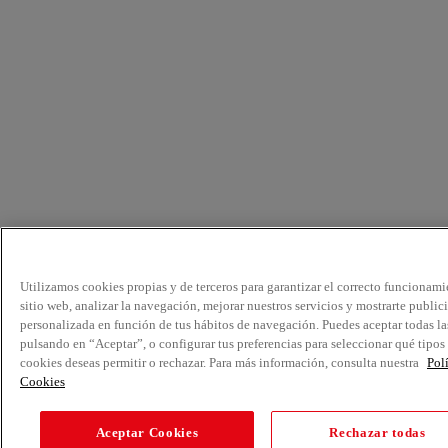
Utilizamos cookies propias y de terceros para garantizar el correcto funcionami
sitio web, analizar la navegación, mejorar nuestros servicios y mostrarte public
personalizada en función de tus hábitos de navegación. Puedes aceptar todas la
pulsando en “Aceptar”, o configurar tus preferencias para seleccionar qué tipos
cookies deseas permitir o rechazar. Para más información, consulta nuestra
Pol
Cookies
Aceptar Cookies
Rechazar todas