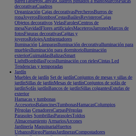
pared
Tableros
Canvas
Cuadros pintados a mano
Marcos
Placas
decorativas
Cuadros
Organización
Cajas decorativas
Percheros
Burros de
ropa
Joyeros
Biombos
Cestas
Baúles
Revisteros
Cajas
Objetos decorativos
Velas
Faroles
Centros de
mesa
Navidad
Flores artificiales
Maceteros
Jarrones
Marcos de
fotos
Figuras decorativas
Cajitas y
joyeros
Relojes
Ambientadores
Iluminación
Lámparas
Iluminación decorativa
Iluminación para
muebles
Iluminación para dormitorio
Iluminación
exterior
Guirnaldas
Balizas
Smart
Light
Bombillas
Focos
Iluminación con rieles
Cintas Led
Tendencias y temporadas
Jardín
Muebles de jardín
Set de jardín
Conjuntos de mesas y sillas de
jardín
Sillas de jardín
Mesas de jardín
Conjuntos de sofás de
jardín
Sofás jardín
Bancos de jardín
Sillas colgantes
Estufas de
exterior
Hamacas y tumbonas
Accesorios
Balancines
Tumbonas
Hamacas
Columpios
Pérgolas
Cenadores
Carpas
Pérgolas
Parasoles
Sombrillas
Parasoles
Toldos
Almacenamiento
Armarios
Arcones
Jardinería
Maquinaria
Huertos
Urbanos
Riego
Plantas
Jardineras
Compostadores