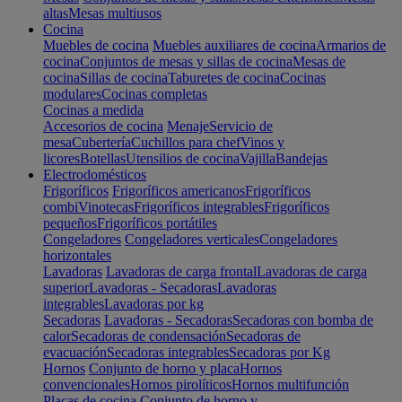
altas
Mesas multiusos
Cocina
Muebles de cocina
Muebles auxiliares de cocina
Armarios de
cocina
Conjuntos de mesas y sillas de cocina
Mesas de
cocina
Sillas de cocina
Taburetes de cocina
Cocinas
modulares
Cocinas completas
Cocinas a medida
Accesorios de cocina
Menaje
Servicio de
mesa
Cubertería
Cuchillos para chef
Vinos y
licores
Botellas
Utensilios de cocina
Vajilla
Bandejas
Electrodomésticos
Frigoríficos
Frigoríficos americanos
Frigoríficos
combi
Vinotecas
Frigoríficos integrables
Frigoríficos
pequeños
Frigoríficos portátiles
Congeladores
Congeladores verticales
Congeladores
horizontales
Lavadoras
Lavadoras de carga frontal
Lavadoras de carga
superior
Lavadoras - Secadoras
Lavadoras
integrables
Lavadoras por kg
Secadoras
Lavadoras - Secadoras
Secadoras con bomba de
calor
Secadoras de condensación
Secadoras de
evacuación
Secadoras integrables
Secadoras por Kg
Hornos
Conjunto de horno y placa
Hornos
convencionales
Hornos pirolíticos
Hornos multifunción
Placas de cocina
Conjunto de horno y