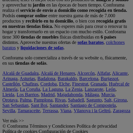
y aprovechar tu
jardín
en las épocas de buen tiempo. Conforama
realiza el
servicio de envío a domicilio como recogida en tienda.
Podrás
comprar online
entre nuestra gama de más de 7.000
productos y
recibirlo en tu domicilio
, o bien con
recogida gratis
en nuestras tiendas física.
No esperes más para crear o renovar tu
hogar y transformarlo en un espacio con mucho estilo. Conforama
tiene 300
tiendas de muebles
físicas distribuidas en
6 países
distintos. Aproveche nuestras ofertas de
sofas baratos
,
colchones
baratos
y
liquidaciones de sofas
.
Conforama solo comercializa a través de su website o, físicamente,
en sus
tiendas de sofás
.
Alcalá de Guadaíra
,
Alcalá de Henares
,
Alcorcón
,
Alfafar
,
Alicante
,
Arinaga
,
Asturias
,
Badalona
,
Barakaldo
,
Barcelona
,
Burjassot
,
Castellón
,
Chafiras
,
Cordoba
,
Elche
,
Finestrat
,
Granada
,
Huércal de
Almería
,
La Coruña
,
La Laguna
,
La Zenia
,
Lanzarote
,
León
,
Lleida
,
Los Barrios
,
Madrid
,
Majadahonda
,
Málaga
,
Murcia
,
Orotava
,
Palma
,
Pamplona
,
Rivas
,
Sabadell
,
Sagunto
,
Salt, Girona
,
San Sebastian
,
Sant Boi
,
Santander
,
Santiago de Compostela
,
Sevilla
,
Tamaraceite
,
Terrassa
,
Viana
,
Vilanova i la Geltrú
,
Zaragoza
Ver más >>
© Conforama
Términos y Condiciones
Política de privacidad
Política de cookies
Configuración de Cookies