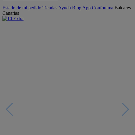
Estado de mi pedido
Tiendas
Ayuda
Blog
App Conforama
Baleares
Canarias