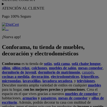
ATENCIÓN AL CLIENTE
Pago 100% Seguro
¡Nueva app!
Conforama, tu tienda de muebles,
decoración y electrodomésticos
Conforama
es tu tienda de
sofás
,
sofá cama
,
sofá chaise longue
,
sillón
,
sillón relax
,
colchones
,
muebles de salón
,
mesas comedor
,
dormitorio de juvenil
,
dormitorio de matrimonio
,
canapés
,
cocinas a medida
,
decoración
,
electrodomésticos
,
frigoríficos
,
microondas
,
lavavajillas
,
lavadora secadora
, y
televisiones
.
Descubre nuestra amplia variedad de estilos en cualquier
muebles
para tu hogar,
con los mejores precios y promociones
. Crea el
espacio en el que vives gracias a nuestros
muebles de comedor
y
habitaciones,
armarios
y
zapateros
,
mesas de comedor
y
sillas de
escritorio
. Además, podrás decorar tu casa con multitud de
artículos, tener el mejor ocio con los productos de
imagen y sonido