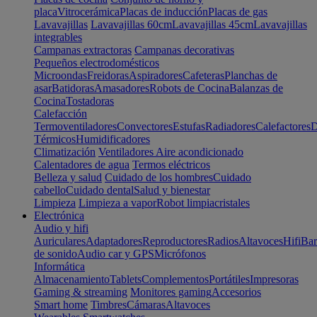
placa
Vitrocerámica
Placas de inducción
Placas de gas
Lavavajillas
Lavavajillas 60cm
Lavavajillas 45cm
Lavavajillas
integrables
Campanas extractoras
Campanas decorativas
Pequeños electrodomésticos
Microondas
Freidoras
Aspiradores
Cafeteras
Planchas de
asar
Batidoras
Amasadores
Robots de Cocina
Balanzas de
Cocina
Tostadoras
Calefacción
Termoventiladores
Convectores
Estufas
Radiadores
Calefactores
D
Térmicos
Humidificadores
Climatización
Ventiladores
Aire acondicionado
Calentadores de agua
Termos eléctricos
Belleza y salud
Cuidado de los hombres
Cuidado
cabello
Cuidado dental
Salud y bienestar
Limpieza
Limpieza a vapor
Robot limpiacristales
Electrónica
Audio y hifi
Auriculares
Adaptadores
Reproductores
Radios
Altavoces
Hifi
Bar
de sonido
Audio car y GPS
Micrófonos
Informática
Almacenamiento
Tablets
Complementos
Portátiles
Impresoras
Gaming & streaming
Monitores gaming
Accesorios
Smart home
Timbres
Cámaras
Altavoces