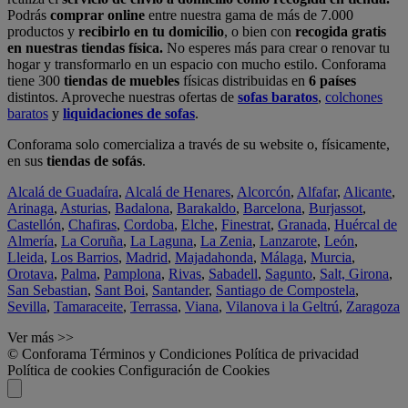
Podrás
comprar online
entre nuestra gama de más de 7.000
productos y
recibirlo en tu domicilio
, o bien con
recogida gratis
en nuestras tiendas física.
No esperes más para crear o renovar tu
hogar y transformarlo en un espacio con mucho estilo. Conforama
tiene 300
tiendas de muebles
físicas distribuidas en
6 países
distintos. Aproveche nuestras ofertas de
sofas baratos
,
colchones
baratos
y
liquidaciones de sofas
.
Conforama solo comercializa a través de su website o, físicamente,
en sus
tiendas de sofás
.
Alcalá de Guadaíra
,
Alcalá de Henares
,
Alcorcón
,
Alfafar
,
Alicante
,
Arinaga
,
Asturias
,
Badalona
,
Barakaldo
,
Barcelona
,
Burjassot
,
Castellón
,
Chafiras
,
Cordoba
,
Elche
,
Finestrat
,
Granada
,
Huércal de
Almería
,
La Coruña
,
La Laguna
,
La Zenia
,
Lanzarote
,
León
,
Lleida
,
Los Barrios
,
Madrid
,
Majadahonda
,
Málaga
,
Murcia
,
Orotava
,
Palma
,
Pamplona
,
Rivas
,
Sabadell
,
Sagunto
,
Salt, Girona
,
San Sebastian
,
Sant Boi
,
Santander
,
Santiago de Compostela
,
Sevilla
,
Tamaraceite
,
Terrassa
,
Viana
,
Vilanova i la Geltrú
,
Zaragoza
Ver más >>
© Conforama
Términos y Condiciones
Política de privacidad
Política de cookies
Configuración de Cookies