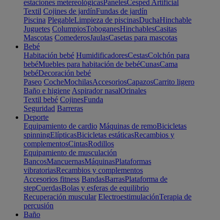
estaciones metereológicas
Paneles
Cesped Artificial
Textil
Cojines de jardín
Fundas de jardín
Piscina
Plegable
Limpieza de piscinas
Ducha
Hinchable
Juguetes
Columpios
Toboganes
Hinchables
Casitas
Mascotas
Comederos
Jaulas
Casetas para mascotas
Bebé
Habitación bebé
Humidificadores
Cestas
Colchón para
bebé
Muebles para habitación de bebé
Cunas
Cama
bebé
Decoración bebé
Paseo
Coche
Mochilas
Accesorios
Capazos
Carrito ligero
Baño e higiene
Aspirador nasal
Orinales
Textil bebé
Cojines
Funda
Seguridad
Barreras
Deporte
Equipamiento de cardio
Máquinas de remo
Bicicletas
spinning
Elípticas
Bicicletas estáticas
Recambios y
complementos
Cintas
Rodillos
Equipamiento de musculación
Bancos
Mancuernas
Máquinas
Plataformas
vibratorias
Recambios y complementos
Accesorios fitness
Bandas
Barras
Plataforma de
step
Cuerdas
Bolas y esferas de equilibrio
Recuperación muscular
Electroestimulación
Terapia de
percusión
Baño