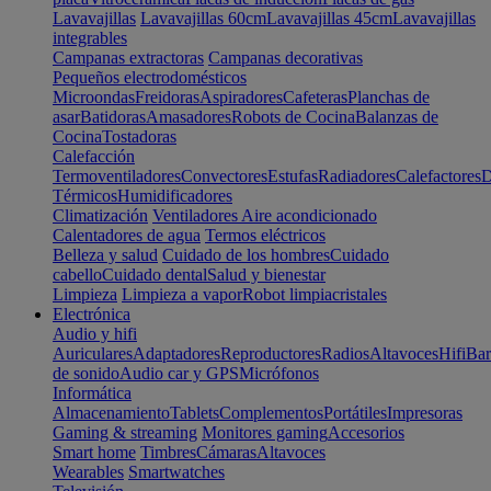
Lavavajillas
Lavavajillas 60cm
Lavavajillas 45cm
Lavavajillas
integrables
Campanas extractoras
Campanas decorativas
Pequeños electrodomésticos
Microondas
Freidoras
Aspiradores
Cafeteras
Planchas de
asar
Batidoras
Amasadores
Robots de Cocina
Balanzas de
Cocina
Tostadoras
Calefacción
Termoventiladores
Convectores
Estufas
Radiadores
Calefactores
D
Térmicos
Humidificadores
Climatización
Ventiladores
Aire acondicionado
Calentadores de agua
Termos eléctricos
Belleza y salud
Cuidado de los hombres
Cuidado
cabello
Cuidado dental
Salud y bienestar
Limpieza
Limpieza a vapor
Robot limpiacristales
Electrónica
Audio y hifi
Auriculares
Adaptadores
Reproductores
Radios
Altavoces
Hifi
Bar
de sonido
Audio car y GPS
Micrófonos
Informática
Almacenamiento
Tablets
Complementos
Portátiles
Impresoras
Gaming & streaming
Monitores gaming
Accesorios
Smart home
Timbres
Cámaras
Altavoces
Wearables
Smartwatches