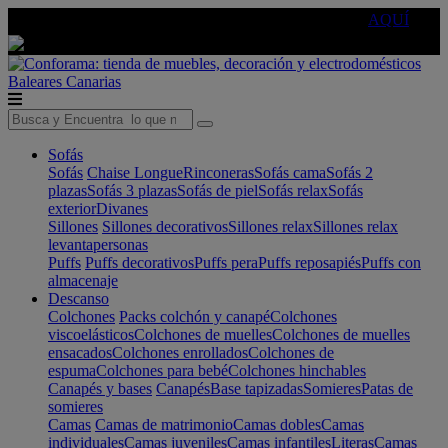
🔵Cambia tu electro con
-10% EXTRA
de descuento ☑️
AQUÍ
Baleares
Canarias
Sofás
Sofás
Chaise Longue
Rinconeras
Sofás cama
Sofás 2
plazas
Sofás 3 plazas
Sofás de piel
Sofás relax
Sofás
exterior
Divanes
Sillones
Sillones decorativos
Sillones relax
Sillones relax
levantapersonas
Puffs
Puffs decorativos
Puffs pera
Puffs reposapiés
Puffs con
almacenaje
Descanso
Colchones
Packs colchón y canapé
Colchones
viscoelásticos
Colchones de muelles
Colchones de muelles
ensacados
Colchones enrollados
Colchones de
espuma
Colchones para bebé
Colchones hinchables
Canapés y bases
Canapés
Base tapizadas
Somieres
Patas de
somieres
Camas
Camas de matrimonio
Camas dobles
Camas
individuales
Camas juveniles
Camas infantiles
Literas
Camas