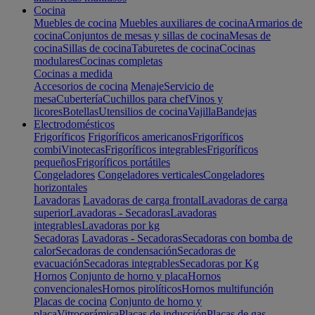
Cocina
Muebles de cocina
Muebles auxiliares de cocina
Armarios de
cocina
Conjuntos de mesas y sillas de cocina
Mesas de
cocina
Sillas de cocina
Taburetes de cocina
Cocinas
modulares
Cocinas completas
Cocinas a medida
Accesorios de cocina
Menaje
Servicio de
mesa
Cubertería
Cuchillos para chef
Vinos y
licores
Botellas
Utensilios de cocina
Vajilla
Bandejas
Electrodomésticos
Frigoríficos
Frigoríficos americanos
Frigoríficos
combi
Vinotecas
Frigoríficos integrables
Frigoríficos
pequeños
Frigoríficos portátiles
Congeladores
Congeladores verticales
Congeladores
horizontales
Lavadoras
Lavadoras de carga frontal
Lavadoras de carga
superior
Lavadoras - Secadoras
Lavadoras
integrables
Lavadoras por kg
Secadoras
Lavadoras - Secadoras
Secadoras con bomba de
calor
Secadoras de condensación
Secadoras de
evacuación
Secadoras integrables
Secadoras por Kg
Hornos
Conjunto de horno y placa
Hornos
convencionales
Hornos pirolíticos
Hornos multifunción
Placas de cocina
Conjunto de horno y
placa
Vitrocerámica
Placas de inducción
Placas de gas