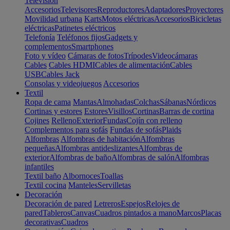
Televisión
Accesorios
Televisores
Reproductores
Adaptadores
Proyectores
Movilidad urbana
Karts
Motos eléctricas
Accesorios
Bicicletas
eléctricas
Patinetes eléctricos
Telefonía
Teléfonos fijos
Gadgets y
complementos
Smartphones
Foto y vídeo
Cámaras de fotos
Trípodes
Videocámaras
Cables
Cables HDMI
Cables de alimentación
Cables
USB
Cables Jack
Consolas y videojuegos
Accesorios
Textil
Ropa de cama
Mantas
Almohadas
Colchas
Sábanas
Nórdicos
Cortinas y estores
Estores
Visillos
Cortinas
Barras de cortina
Cojines
Relleno
Exterior
Fundas
Cojín con relleno
Complementos para sofás
Fundas de sofás
Plaids
Alfombras
Alfombras de habitación
Alfombras
pequeñas
Alfombras antideslizantes
Alfombras de
exterior
Alfombras de baño
Alfombras de salón
Alfombras
infantiles
Textil baño
Albornoces
Toallas
Textil cocina
Manteles
Servilletas
Decoración
Decoración de pared
Letreros
Espejos
Relojes de
pared
Tableros
Canvas
Cuadros pintados a mano
Marcos
Placas
decorativas
Cuadros