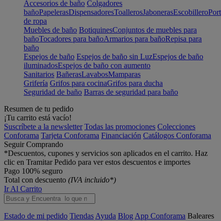
Accesorios de baño
Colgadores
baño
Papeleras
Dispensadores
Toalleros
Jaboneras
Escobillero
Port
de ropa
Muebles de baño
Botiquines
Conjuntos de muebles para
baño
Tocadores para baño
Armarios para baño
Repisa para
baño
Espejos de baño
Espejos de baño sin Luz
Espejos de baño
iluminados
Espejos de baño con aumento
Sanitarios
Bañeras
Lavabos
Mamparas
Grifería
Grifos para cocina
Grifos para ducha
Seguridad de baño
Barras de seguridad para baño
Resumen de tu pedido
¡Tu carrito está vacío!
Suscríbete a la newsletter
Todas las promociones
Colecciones
Conforama
Tarjeta Conforama
Financiación
Catálogos Conforama
Seguir Comprando
*Descuentos, cupones y servicios son aplicados en el carrito. Haz
clic en Tramitar Pedido para ver estos descuentos e importes
Pago 100% seguro
Total con descuento
(IVA incluido*)
Ir Al Carrito
Estado de mi pedido
Tiendas
Ayuda
Blog
App Conforama
Baleares