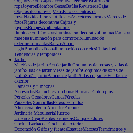
Organización
Cajas decorativas
Percheros
Burros de
ropa
Joyeros
Biombos
Cestas
Baúles
Revisteros
Cajas
Objetos decorativos
Velas
Faroles
Centros de
mesa
Navidad
Flores artificiales
Maceteros
Jarrones
Marcos de
fotos
Figuras decorativas
Cajitas y
joyeros
Relojes
Ambientadores
Iluminación
Lámparas
Iluminación decorativa
Iluminación para
muebles
Iluminación para dormitorio
Iluminación
exterior
Guirnaldas
Balizas
Smart
Light
Bombillas
Focos
Iluminación con rieles
Cintas Led
Tendencias y temporadas
Jardín
Muebles de jardín
Set de jardín
Conjuntos de mesas y sillas de
jardín
Sillas de jardín
Mesas de jardín
Conjuntos de sofás de
jardín
Sofás jardín
Bancos de jardín
Sillas colgantes
Estufas de
exterior
Hamacas y tumbonas
Accesorios
Balancines
Tumbonas
Hamacas
Columpios
Pérgolas
Cenadores
Carpas
Pérgolas
Parasoles
Sombrillas
Parasoles
Toldos
Almacenamiento
Armarios
Arcones
Jardinería
Maquinaria
Huertos
Urbanos
Riego
Plantas
Jardineras
Compostadores
Cocina
Barbacoas
Cocina de exterior
Decoración
Grifos y fuentes
Estatuas
Macetas
Termómetros y