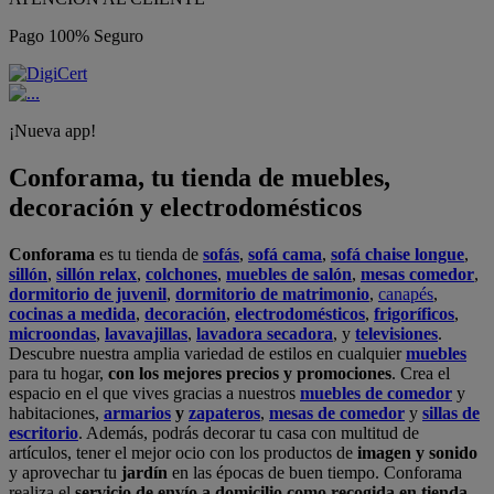
Pago 100% Seguro
¡Nueva app!
Conforama, tu tienda de muebles,
decoración y electrodomésticos
Conforama
es tu tienda de
sofás
,
sofá cama
,
sofá chaise longue
,
sillón
,
sillón relax
,
colchones
,
muebles de salón
,
mesas comedor
,
dormitorio de juvenil
,
dormitorio de matrimonio
,
canapés
,
cocinas a medida
,
decoración
,
electrodomésticos
,
frigoríficos
,
microondas
,
lavavajillas
,
lavadora secadora
, y
televisiones
.
Descubre nuestra amplia variedad de estilos en cualquier
muebles
para tu hogar,
con los mejores precios y promociones
. Crea el
espacio en el que vives gracias a nuestros
muebles de comedor
y
habitaciones,
armarios
y
zapateros
,
mesas de comedor
y
sillas de
escritorio
. Además, podrás decorar tu casa con multitud de
artículos, tener el mejor ocio con los productos de
imagen y sonido
y aprovechar tu
jardín
en las épocas de buen tiempo. Conforama
realiza el
servicio de envío a domicilio como recogida en tienda.