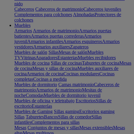
nido
Cabeceros
Cabeceros de matrimonio
Cabeceros juveniles
Complementos para colchones
Almohadas
Protectores de
colchones
Muebles
Armarios
Armarios de matrimonio
Armarios puertas
batientes
Armarios puertas correderas
Armarios
juvenil
Armarios infantiles
Armarios esquineros
Armarios
vestidores
Armarios auxiliares
Zapateros
Muebles de salón
Sillas
Mesas de salón
Muebles
TV
Vitrinas
Aparadores
Estanterias
Muebles recibidores
Muebles de cocina
Sillas de cocinas
Taburetes de cocina
Mesas
de cocina
Mesas y sillas de cocina
Muebles auxiliares de
cocina
Armarios de cocina
Cocinas modulares
Cocinas
completas
Cocinas a medida
Muebles de dormitorio
Camas matrimonio
Cabeceros de
matrimonio
Armarios de matrimonio
Mesitas de
noche
Comodas
Muebles de dormitorio juvenil
Muebles de oficina y teletrabajo
Escritorios
Sillas de
escritorio
Estanterías
Muebles de Gaming
Sillas gaming
Escritorios gaming
Sillas
Taburetes
Bancos
Sillas de comedor
Sillas
infantiles
Complementos para sillas
Mesas
Conjuntos de mesas y sillas
Mesas extensibles
Mesas
altas
Mesas multiusos