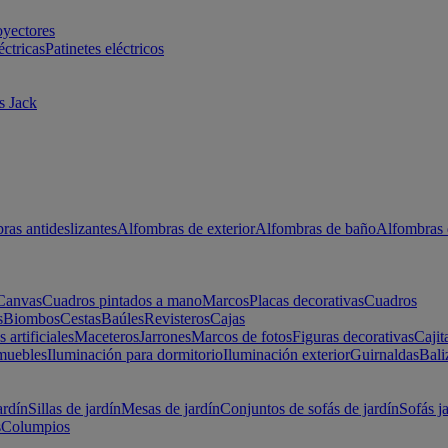
oyectores
éctricas
Patinetes eléctricos
s Jack
ras antideslizantes
Alfombras de exterior
Alfombras de baño
Alfombras 
Canvas
Cuadros pintados a mano
Marcos
Placas decorativas
Cuadros
s
Biombos
Cestas
Baúles
Revisteros
Cajas
s artificiales
Maceteros
Jarrones
Marcos de fotos
Figuras decorativas
Cajit
muebles
Iluminación para dormitorio
Iluminación exterior
Guirnaldas
Bali
ardín
Sillas de jardín
Mesas de jardín
Conjuntos de sofás de jardín
Sofás j
s
Columpios