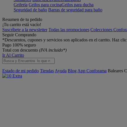
Grifería
Grifos para cocina
Grifos para ducha
Seguridad de baño
Barras de seguridad para baño
Resumen de tu pedido
¡Tu carrito está vacío!
Suscríbete a la newsletter
Todas las promociones
Colecciones Confo
Seguir Comprando
*Descuentos, cupones y servicios son aplicados en el carrito. Haz cli
Pago 100% seguro
Total con descuento
(IVA incluido*)
Ir Al Carrito
Estado de mi pedido
Tiendas
Ayuda
Blog
App Conforama
Baleares
C