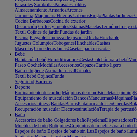
Parasoles
Sombrillas
Parasoles
Toldos
Almacenamiento
Armarios
Arcones
Jardinería
Maquinaria
Huertos Urbanos
Riego
Plantas
Jardineras
C
Cocina
Barbacoas
Cocina de exterior
Decoración
Grifos y fuentes
Estatuas
Macetas
Termómetros y est
Textil
Cojines de jardín
Fundas de jardín
Piscina
Plegable
Limpieza de piscinas
Ducha
Hinchable
Juguetes
Columpios
Toboganes
Hinchables
Casitas
Mascotas
Comederos
Jaulas
Casetas para mascotas
Bebé
Habitación bebé
Humidificadores
Cestas
Colchón para bebé
Mueb
Paseo
Coche
Mochilas
Accesorios
Capazos
Carrito ligero
Baño e higiene
Aspirador nasal
Orinales
Textil bebé
Cojines
Funda
Seguridad
Barreras
Deporte
Equipamiento de cardio
Máquinas de remo
Bicicletas spinning
E
Equipamiento de musculación
Bancos
Mancuernas
Máquinas
Pla
Accesorios fitness
Bandas
Barras
Plataforma de step
Cuerdas
Bola
Recuperación muscular
Electroestimulación
Terapia de percusi
Baño
Accesorios de baño
Colgadores baño
Papeleras
Dispensadores
To
Muebles de baño
Botiquines
Conjuntos de muebles para baño
To
Espejos de baño
Espejos de baño sin Luz
Espejos de baño ilum
Sanitarios
Bañeras
Lavabos
Mamparas