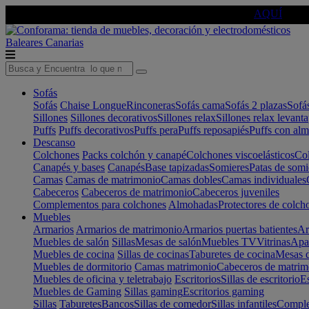
🔵Cambia tu electro con
-10% EXTRA
de descuento ☑️
AQUÍ
Baleares
Canarias
Sofás
Sofás
Chaise Longue
Rinconeras
Sofás cama
Sofás 2 plazas
Sofá
Sillones
Sillones decorativos
Sillones relax
Sillones relax levant
Puffs
Puffs decorativos
Puffs pera
Puffs reposapiés
Puffs con al
Descanso
Colchones
Packs colchón y canapé
Colchones viscoelásticos
Col
Canapés y bases
Canapés
Base tapizadas
Somieres
Patas de somi
Camas
Camas de matrimonio
Camas dobles
Camas individuales
Cabeceros
Cabeceros de matrimonio
Cabeceros juveniles
Complementos para colchones
Almohadas
Protectores de colch
Muebles
Armarios
Armarios de matrimonio
Armarios puertas batientes
Ar
Muebles de salón
Sillas
Mesas de salón
Muebles TV
Vitrinas
Apa
Muebles de cocina
Sillas de cocinas
Taburetes de cocina
Mesas d
Muebles de dormitorio
Camas matrimonio
Cabeceros de matrim
Muebles de oficina y teletrabajo
Escritorios
Sillas de escritorio
Es
Muebles de Gaming
Sillas gaming
Escritorios gaming
Sillas
Taburetes
Bancos
Sillas de comedor
Sillas infantiles
Complem