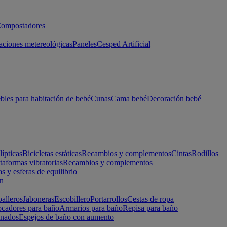
ompostadores
aciones metereológicas
Paneles
Cesped Artificial
les para habitación de bebé
Cunas
Cama bebé
Decoración bebé
lípticas
Bicicletas estáticas
Recambios y complementos
Cintas
Rodillos
taformas vibratorias
Recambios y complementos
s y esferas de equilibrio
ón
alleros
Jaboneras
Escobillero
Portarrollos
Cestas de ropa
cadores para baño
Armarios para baño
Repisa para baño
inados
Espejos de baño con aumento