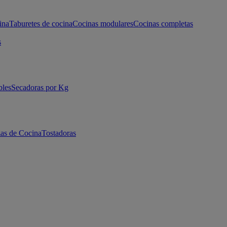
ina
Taburetes de cocina
Cocinas modulares
Cocinas completas
s
bles
Secadoras por Kg
as de Cocina
Tostadoras