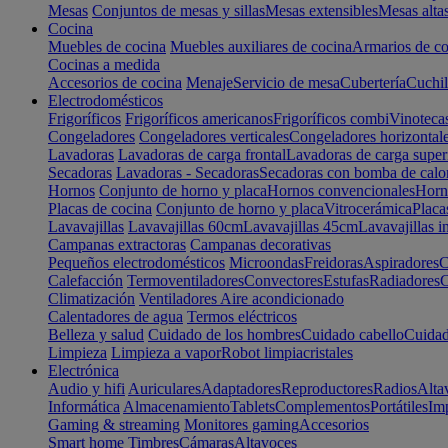
Mesas
Conjuntos de mesas y sillas
Mesas extensibles
Mesas alta
Cocina
Muebles de cocina
Muebles auxiliares de cocina
Armarios de co
Cocinas a medida
Accesorios de cocina
Menaje
Servicio de mesa
Cubertería
Cuchil
Electrodomésticos
Frigoríficos
Frigoríficos americanos
Frigoríficos combi
Vinoteca
Congeladores
Congeladores verticales
Congeladores horizontal
Lavadoras
Lavadoras de carga frontal
Lavadoras de carga super
Secadoras
Lavadoras - Secadoras
Secadoras con bomba de calo
Hornos
Conjunto de horno y placa
Hornos convencionales
Horno
Placas de cocina
Conjunto de horno y placa
Vitrocerámica
Placa
Lavavajillas
Lavavajillas 60cm
Lavavajillas 45cm
Lavavajillas i
Campanas extractoras
Campanas decorativas
Pequeños electrodomésticos
Microondas
Freidoras
Aspiradores
C
Calefacción
Termoventiladores
Convectores
Estufas
Radiadores
C
Climatización
Ventiladores
Aire acondicionado
Calentadores de agua
Termos eléctricos
Belleza y salud
Cuidado de los hombres
Cuidado cabello
Cuidad
Limpieza
Limpieza a vapor
Robot limpiacristales
Electrónica
Audio y hifi
Auriculares
Adaptadores
Reproductores
Radios
Alta
Informática
Almacenamiento
Tablets
Complementos
Portátiles
Im
Gaming & streaming
Monitores gaming
Accesorios
Smart home
Timbres
Cámaras
Altavoces