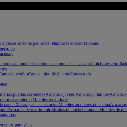
s 3 plazas
Sofás de piel
Sofás relax
Sofás exterior
Divanes
apersonas
macenaje
chones de muelles
Colchones de muelles ensacados
Colchones enrollad
eres
Camas juveniles
Camas infantiles
Literas
Camas nido
ones
marios puertas correderas
Armarios juvenil
Armarios infantiles
Armarios 
radores
Estanterias
Muebles recibidores
e cocina
Mesas y sillas de cocina
Muebles auxiliares de cocina
Armarios
onio
Armarios de matrimonio
Mesitas de noche
Comodas
Muebles de dor
tanterías
entos para sillas