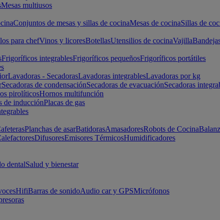
s
Mesas multiusos
cina
Conjuntos de mesas y sillas de cocina
Mesas de cocina
Sillas de coc
los para chef
Vinos y licores
Botellas
Utensilios de cocina
Vajilla
Bandeja
s
Frigoríficos integrables
Frigoríficos pequeños
Frigoríficos portátiles
es
ior
Lavadoras - Secadoras
Lavadoras integrables
Lavadoras por kg
r
Secadoras de condensación
Secadoras de evacuación
Secadoras integra
s pirolíticos
Hornos multifunción
s de inducción
Placas de gas
ntegrables
afeteras
Planchas de asar
Batidoras
Amasadores
Robots de Cocina
Balanz
alefactores
Difusores
Emisores Térmicos
Humidificadores
o dental
Salud y bienestar
voces
Hifi
Barras de sonido
Audio car y GPS
Micrófonos
presoras