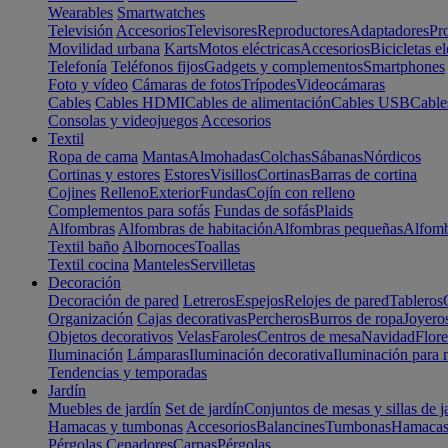
Wearables
Smartwatches
Televisión
Accesorios
Televisores
Reproductores
Adaptadores
Pr
Movilidad urbana
Karts
Motos eléctricas
Accesorios
Bicicletas el
Telefonía
Teléfonos fijos
Gadgets y complementos
Smartphones
Foto y vídeo
Cámaras de fotos
Trípodes
Videocámaras
Cables
Cables HDMI
Cables de alimentación
Cables USB
Cable
Consolas y videojuegos
Accesorios
Textil
Ropa de cama
Mantas
Almohadas
Colchas
Sábanas
Nórdicos
Cortinas y estores
Estores
Visillos
Cortinas
Barras de cortina
Cojines
Relleno
Exterior
Fundas
Cojín con relleno
Complementos para sofás
Fundas de sofás
Plaids
Alfombras
Alfombras de habitación
Alfombras pequeñas
Alfomb
Textil baño
Albornoces
Toallas
Textil cocina
Manteles
Servilletas
Decoración
Decoración de pared
Letreros
Espejos
Relojes de pared
Tableros
Organización
Cajas decorativas
Percheros
Burros de ropa
Joyero
Objetos decorativos
Velas
Faroles
Centros de mesa
Navidad
Flore
Iluminación
Lámparas
Iluminación decorativa
Iluminación para 
Tendencias y temporadas
Jardín
Muebles de jardín
Set de jardín
Conjuntos de mesas y sillas de j
Hamacas y tumbonas
Accesorios
Balancines
Tumbonas
Hamaca
Pérgolas
Cenadores
Carpas
Pérgolas