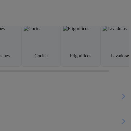
napés
Cocina
Frigoríficos
Lavadoras