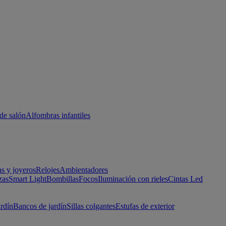
de salón
Alfombras infantiles
as y joyeros
Relojes
Ambientadores
zas
Smart Light
Bombillas
Focos
Iluminación con rieles
Cintas Led
ardín
Bancos de jardín
Sillas colgantes
Estufas de exterior