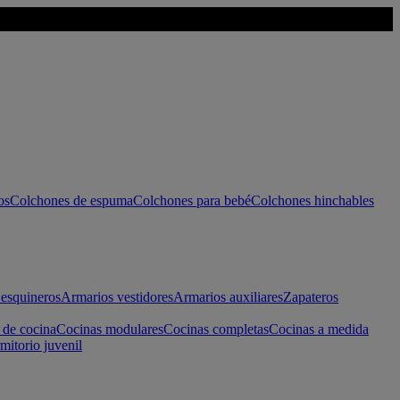
os
Colchones de espuma
Colchones para bebé
Colchones hinchables
esquineros
Armarios vestidores
Armarios auxiliares
Zapateros
 de cocina
Cocinas modulares
Cocinas completas
Cocinas a medida
mitorio juvenil