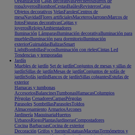
Organización
Cajas decorativas
Percheros
Burros de
ropa
Joyeros
Biombos
Cestas
Baúles
Revisteros
Cajas
Objetos decorativos
Velas
Faroles
Centros de
mesa
Navidad
Flores artificiales
Maceteros
Jarrones
Marcos de
fotos
Figuras decorativas
Cajitas y
joyeros
Relojes
Ambientadores
Iluminación
Lámparas
Iluminación decorativa
Iluminación para
muebles
Iluminación para dormitorio
Iluminación
exterior
Guirnaldas
Balizas
Smart
Light
Bombillas
Focos
Iluminación con rieles
Cintas Led
Tendencias y temporadas
Jardín
Muebles de jardín
Set de jardín
Conjuntos de mesas y sillas de
jardín
Sillas de jardín
Mesas de jardín
Conjuntos de sofás de
jardín
Sofás jardín
Bancos de jardín
Sillas colgantes
Estufas de
exterior
Hamacas y tumbonas
Accesorios
Balancines
Tumbonas
Hamacas
Columpios
Pérgolas
Cenadores
Carpas
Pérgolas
Parasoles
Sombrillas
Parasoles
Toldos
Almacenamiento
Armarios
Arcones
Jardinería
Maquinaria
Huertos
Urbanos
Riego
Plantas
Jardineras
Compostadores
Cocina
Barbacoas
Cocina de exterior
Decoración
Grifos y fuentes
Estatuas
Macetas
Termómetros y