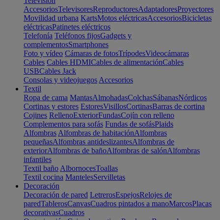
Televisión
Accesorios
Televisores
Reproductores
Adaptadores
Proyectores
Movilidad urbana
Karts
Motos eléctricas
Accesorios
Bicicletas
eléctricas
Patinetes eléctricos
Telefonía
Teléfonos fijos
Gadgets y
complementos
Smartphones
Foto y vídeo
Cámaras de fotos
Trípodes
Videocámaras
Cables
Cables HDMI
Cables de alimentación
Cables
USB
Cables Jack
Consolas y videojuegos
Accesorios
Textil
Ropa de cama
Mantas
Almohadas
Colchas
Sábanas
Nórdicos
Cortinas y estores
Estores
Visillos
Cortinas
Barras de cortina
Cojines
Relleno
Exterior
Fundas
Cojín con relleno
Complementos para sofás
Fundas de sofás
Plaids
Alfombras
Alfombras de habitación
Alfombras
pequeñas
Alfombras antideslizantes
Alfombras de
exterior
Alfombras de baño
Alfombras de salón
Alfombras
infantiles
Textil baño
Albornoces
Toallas
Textil cocina
Manteles
Servilletas
Decoración
Decoración de pared
Letreros
Espejos
Relojes de
pared
Tableros
Canvas
Cuadros pintados a mano
Marcos
Placas
decorativas
Cuadros