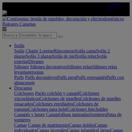
🔵Cambia tu electro con
-10% EXTRA
de descuento ☑️
AQUÍ
Baleares
Canarias
Sofás
Sofás
Chaise Longue
Rinconeras
Sofás cama
Sofás 2
plazas
Sofás 3 plazas
Sofás de piel
Sofás relax
Sofás
exterior
Divanes
Sillones
Sillones decorativos
Sillones relax
Sillones relax
levantapersonas
Puffs
Puffs decorativos
Puffs pera
Puffs reposapiés
Puffs con
almacenaje
Descanso
Colchones
Packs colchón y canapé
Colchones
viscoelásticos
Colchones de muelles
Colchones de muelles
ensacados
Colchones enrollados
Colchones de
espuma
Colchones para bebé
Colchones hinchables
Canapés y bases
Canapés
Base tapizadas
Somieres
Patas de
somieres
Camas
Camas de matrimonio
Camas dobles
Camas
individuales
Camas juveniles
Camas infantiles
Literas
Camas