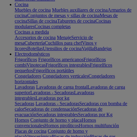
Cocina
Muebles de cocina
Muebles auxiliares de cocina
Armarios de
cocina
Conjuntos de mesas y sillas de cocina
Mesas de
cocina
Sillas de cocina
Taburetes de cocina
Cocinas
modulares
Cocinas completas
Cocinas a medida
Accesorios de cocina
Menaje
Servicio de
mesa
Cubertería
Cuchillos para chef
Vinos y
licores
Botellas
Utensilios de cocina
Vajilla
Bandejas
Electrodomésticos
Frigoríficos
Frigoríficos americanos
Frigoríficos
combi
Vinotecas
Frigoríficos integrables
Frigoríficos
pequeños
Frigoríficos portátiles
Congeladores
Congeladores verticales
Congeladores
horizontales
Lavadoras
Lavadoras de carga frontal
Lavadoras de carga
superior
Lavadoras - Secadoras
Lavadoras
integrables
Lavadoras por kg
Secadoras
Lavadoras - Secadoras
Secadoras con bomba de
calor
Secadoras de condensación
Secadoras de
evacuación
Secadoras integrables
Secadoras por Kg
Hornos
Conjunto de horno y placa
Hornos
convencionales
Hornos pirolíticos
Hornos multifunción
Placas de cocina
Conjunto de horno y
placa
Vitrocerámica
Placas de inducción
Placas de gas