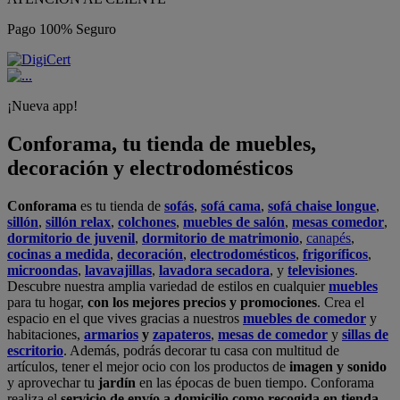
Pago 100% Seguro
¡Nueva app!
Conforama, tu tienda de muebles,
decoración y electrodomésticos
Conforama
es tu tienda de
sofás
,
sofá cama
,
sofá chaise longue
,
sillón
,
sillón relax
,
colchones
,
muebles de salón
,
mesas comedor
,
dormitorio de juvenil
,
dormitorio de matrimonio
,
canapés
,
cocinas a medida
,
decoración
,
electrodomésticos
,
frigoríficos
,
microondas
,
lavavajillas
,
lavadora secadora
, y
televisiones
.
Descubre nuestra amplia variedad de estilos en cualquier
muebles
para tu hogar,
con los mejores precios y promociones
. Crea el
espacio en el que vives gracias a nuestros
muebles de comedor
y
habitaciones,
armarios
y
zapateros
,
mesas de comedor
y
sillas de
escritorio
. Además, podrás decorar tu casa con multitud de
artículos, tener el mejor ocio con los productos de
imagen y sonido
y aprovechar tu
jardín
en las épocas de buen tiempo. Conforama
realiza el
servicio de envío a domicilio como recogida en tienda.