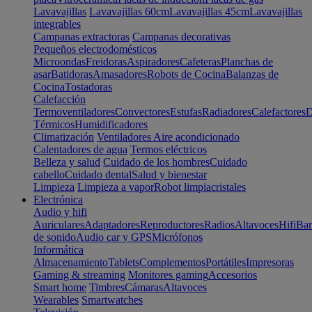
Lavavajillas
Lavavajillas 60cm
Lavavajillas 45cm
Lavavajillas
integrables
Campanas extractoras
Campanas decorativas
Pequeños electrodomésticos
Microondas
Freidoras
Aspiradores
Cafeteras
Planchas de
asar
Batidoras
Amasadores
Robots de Cocina
Balanzas de
Cocina
Tostadoras
Calefacción
Termoventiladores
Convectores
Estufas
Radiadores
Calefactores
D
Térmicos
Humidificadores
Climatización
Ventiladores
Aire acondicionado
Calentadores de agua
Termos eléctricos
Belleza y salud
Cuidado de los hombres
Cuidado
cabello
Cuidado dental
Salud y bienestar
Limpieza
Limpieza a vapor
Robot limpiacristales
Electrónica
Audio y hifi
Auriculares
Adaptadores
Reproductores
Radios
Altavoces
Hifi
Bar
de sonido
Audio car y GPS
Micrófonos
Informática
Almacenamiento
Tablets
Complementos
Portátiles
Impresoras
Gaming & streaming
Monitores gaming
Accesorios
Smart home
Timbres
Cámaras
Altavoces
Wearables
Smartwatches