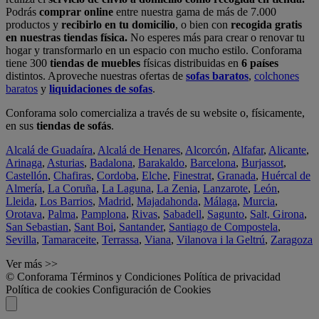
Podrás
comprar online
entre nuestra gama de más de 7.000
productos y
recibirlo en tu domicilio
, o bien con
recogida gratis
en nuestras tiendas física.
No esperes más para crear o renovar tu
hogar y transformarlo en un espacio con mucho estilo. Conforama
tiene 300
tiendas de muebles
físicas distribuidas en
6 países
distintos. Aproveche nuestras ofertas de
sofas baratos
,
colchones
baratos
y
liquidaciones de sofas
.
Conforama solo comercializa a través de su website o, físicamente,
en sus
tiendas de sofás
.
Alcalá de Guadaíra
,
Alcalá de Henares
,
Alcorcón
,
Alfafar
,
Alicante
,
Arinaga
,
Asturias
,
Badalona
,
Barakaldo
,
Barcelona
,
Burjassot
,
Castellón
,
Chafiras
,
Cordoba
,
Elche
,
Finestrat
,
Granada
,
Huércal de
Almería
,
La Coruña
,
La Laguna
,
La Zenia
,
Lanzarote
,
León
,
Lleida
,
Los Barrios
,
Madrid
,
Majadahonda
,
Málaga
,
Murcia
,
Orotava
,
Palma
,
Pamplona
,
Rivas
,
Sabadell
,
Sagunto
,
Salt, Girona
,
San Sebastian
,
Sant Boi
,
Santander
,
Santiago de Compostela
,
Sevilla
,
Tamaraceite
,
Terrassa
,
Viana
,
Vilanova i la Geltrú
,
Zaragoza
Ver más >>
© Conforama
Términos y Condiciones
Política de privacidad
Política de cookies
Configuración de Cookies