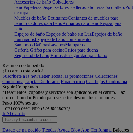
Accesorios de baño
Colgadores
baño
Papeleras
Dispensadores
Toalleros
Jaboneras
Escobillero
Port
de ropa
Muebles de baño
Botiquines
Conjuntos de muebles para
baño
Tocadores para baño
Armarios para baño
Repisa para
baño
Espejos de baño
Espejos de baño sin Luz
Espejos de baño
iluminados
Espejos de baño con aumento
Sanitarios
Bañeras
Lavabos
Mamparas
Grifería
Grifos para cocina
Grifos para ducha
Seguridad de baño
Barras de seguridad para baño
Resumen de tu pedido
¡Tu carrito está vacío!
Suscríbete a la newsletter
Todas las promociones
Colecciones
Conforama
Tarjeta Conforama
Financiación
Catálogos Conforama
Seguir Comprando
*Descuentos, cupones y servicios son aplicados en el carrito. Haz
clic en Tramitar Pedido para ver estos descuentos e importes
Pago 100% seguro
Total con descuento
(IVA incluido*)
Ir Al Carrito
Estado de mi pedido
Tiendas
Ayuda
Blog
App Conforama
Baleares