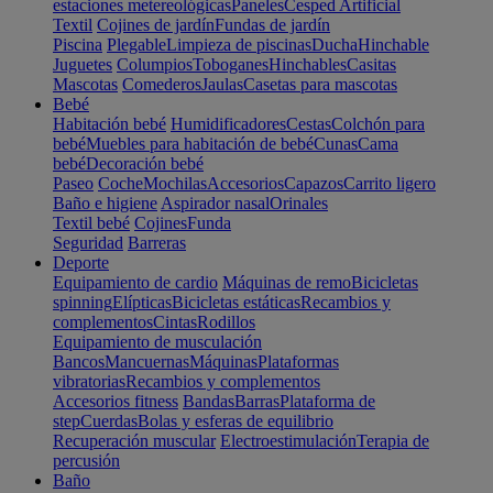
estaciones metereológicas
Paneles
Cesped Artificial
Textil
Cojines de jardín
Fundas de jardín
Piscina
Plegable
Limpieza de piscinas
Ducha
Hinchable
Juguetes
Columpios
Toboganes
Hinchables
Casitas
Mascotas
Comederos
Jaulas
Casetas para mascotas
Bebé
Habitación bebé
Humidificadores
Cestas
Colchón para
bebé
Muebles para habitación de bebé
Cunas
Cama
bebé
Decoración bebé
Paseo
Coche
Mochilas
Accesorios
Capazos
Carrito ligero
Baño e higiene
Aspirador nasal
Orinales
Textil bebé
Cojines
Funda
Seguridad
Barreras
Deporte
Equipamiento de cardio
Máquinas de remo
Bicicletas
spinning
Elípticas
Bicicletas estáticas
Recambios y
complementos
Cintas
Rodillos
Equipamiento de musculación
Bancos
Mancuernas
Máquinas
Plataformas
vibratorias
Recambios y complementos
Accesorios fitness
Bandas
Barras
Plataforma de
step
Cuerdas
Bolas y esferas de equilibrio
Recuperación muscular
Electroestimulación
Terapia de
percusión
Baño