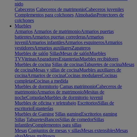
nido
Cabeceros
Cabeceros de matrimonio
Cabeceros juveniles
Complementos para colchones
Almohadas
Protectores de
colchones
Muebles
Armarios
Armarios de matrimonio
Armarios puertas
batientes
Armarios puertas correderas
Armarios
juvenil
Armarios infantiles
Armarios esquineros
Armarios
vestidores
Armarios auxiliares
Zapateros
Muebles de salón
Sillas
Mesas de salón
Muebles
TV
Vitrinas
Aparadores
Estanterias
Muebles recibidores
Muebles de cocina
Sillas de cocinas
Taburetes de cocina
Mesas
de cocina
Mesas y sillas de cocina
Muebles auxiliares de
cocina
Armarios de cocina
Cocinas modulares
Cocinas
completas
Cocinas a medida
Muebles de dormitorio
Camas matrimonio
Cabeceros de
matrimonio
Armarios de matrimonio
Mesitas de
noche
Comodas
Muebles de dormitorio juvenil
Muebles de oficina y teletrabajo
Escritorios
Sillas de
escritorio
Estanterías
Muebles de Gaming
Sillas gaming
Escritorios gaming
Sillas
Taburetes
Bancos
Sillas de comedor
Sillas
infantiles
Complementos para sillas
Mesas
Conjuntos de mesas y sillas
Mesas extensibles
Mesas
altas
Mesas multiusos