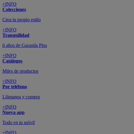
+INFO
Colecciones
Crea tu propio estilo
+INFO
Tranquilidad
6 años de Garantía Plus
+INFO
Catálogos
Miles de productos
+INFO
Por teléfono
Llámanos y compra
+INFO
Nueva app
Todo en tu móvil
+INFO