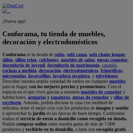
¡Nueva app!
Conforama, tu tienda de muebles,
decoración y electrodomésticos
Conforama
es tu tienda de
sofás
,
sofá cama
,
sofá chaise longue
,
sillón
,
sillón relax
,
colchones
,
muebles de salón
,
mesas comedor
,
dormitorio de juvenil
,
dormitorio de matrimonio
,
canapés
,
cocinas a medida
,
decoración
,
electrodomésticos
,
frigoríficos
,
microondas
,
lavavajillas
,
lavadora secadora
, y
televisiones
.
Descubre nuestra amplia variedad de estilos en cualquier
muebles
para tu hogar,
con los mejores precios y promociones
. Crea el
espacio en el que vives gracias a nuestros
muebles de comedor
y
habitaciones,
armarios
y
zapateros
,
mesas de comedor
y
sillas de
escritorio
. Además, podrás decorar tu casa con multitud de
artículos, tener el mejor ocio con los productos de
imagen y sonido
y aprovechar tu
jardín
en las épocas de buen tiempo. Conforama
realiza el
servicio de envío a domicilio como recogida en tienda.
Podrás
comprar online
entre nuestra gama de más de 7.000
productos y
recibirlo en tu domicilio
, o bien con
recogida gratis