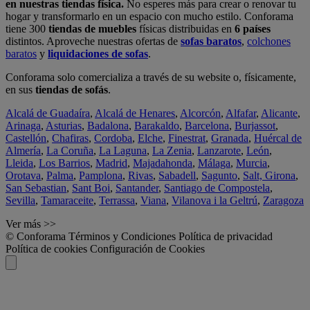
en nuestras tiendas física.
No esperes más para crear o renovar tu
hogar y transformarlo en un espacio con mucho estilo. Conforama
tiene 300
tiendas de muebles
físicas distribuidas en
6 países
distintos. Aproveche nuestras ofertas de
sofas baratos
,
colchones
baratos
y
liquidaciones de sofas
.
Conforama solo comercializa a través de su website o, físicamente,
en sus
tiendas de sofás
.
Alcalá de Guadaíra
,
Alcalá de Henares
,
Alcorcón
,
Alfafar
,
Alicante
,
Arinaga
,
Asturias
,
Badalona
,
Barakaldo
,
Barcelona
,
Burjassot
,
Castellón
,
Chafiras
,
Cordoba
,
Elche
,
Finestrat
,
Granada
,
Huércal de
Almería
,
La Coruña
,
La Laguna
,
La Zenia
,
Lanzarote
,
León
,
Lleida
,
Los Barrios
,
Madrid
,
Majadahonda
,
Málaga
,
Murcia
,
Orotava
,
Palma
,
Pamplona
,
Rivas
,
Sabadell
,
Sagunto
,
Salt, Girona
,
San Sebastian
,
Sant Boi
,
Santander
,
Santiago de Compostela
,
Sevilla
,
Tamaraceite
,
Terrassa
,
Viana
,
Vilanova i la Geltrú
,
Zaragoza
Ver más >>
© Conforama
Términos y Condiciones
Política de privacidad
Política de cookies
Configuración de Cookies