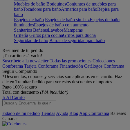
Muebles de baño
Botiquines
Conjuntos de muebles para
baño
Tocadores para baño
Armarios para baño
Repisa para
baño
Espejos de baño
Espejos de baño sin Luz
Espejos de baño
iluminados
Espejos de baño con aumento
Sanitarios
Bañeras
Lavabos
Mamparas
Grifería
Grifos para cocina
Grifos para ducha
Seguridad de baño
Barras de seguridad para baño
Resumen de tu pedido
¡Tu carrito está vacío!
Suscríbete a la newsletter
Todas las promociones
Colecciones
Conforama
Tarjeta Conforama
Financiación
Catálogos Conforama
Seguir Comprando
*Descuentos, cupones y servicios son aplicados en el carrito. Haz
clic en Tramitar Pedido para ver estos descuentos e importes
Pago 100% seguro
Total con descuento
(IVA incluido*)
Ir Al Carrito
Estado de mi pedido
Tiendas
Ayuda
Blog
App Conforama
Baleares
Canarias