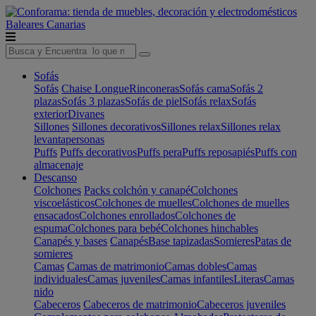
Baleares
Canarias
Sofás
Sofás
Chaise Longue
Rinconeras
Sofás cama
Sofás 2
plazas
Sofás 3 plazas
Sofás de piel
Sofás relax
Sofás
exterior
Divanes
Sillones
Sillones decorativos
Sillones relax
Sillones relax
levantapersonas
Puffs
Puffs decorativos
Puffs pera
Puffs reposapiés
Puffs con
almacenaje
Descanso
Colchones
Packs colchón y canapé
Colchones
viscoelásticos
Colchones de muelles
Colchones de muelles
ensacados
Colchones enrollados
Colchones de
espuma
Colchones para bebé
Colchones hinchables
Canapés y bases
Canapés
Base tapizadas
Somieres
Patas de
somieres
Camas
Camas de matrimonio
Camas dobles
Camas
individuales
Camas juveniles
Camas infantiles
Literas
Camas
nido
Cabeceros
Cabeceros de matrimonio
Cabeceros juveniles