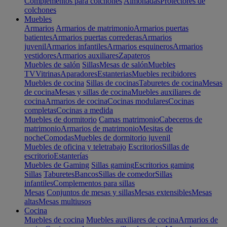
Complementos para colchones
Almohadas
Protectores de
colchones
Muebles
Armarios
Armarios de matrimonio
Armarios puertas
batientes
Armarios puertas correderas
Armarios
juvenil
Armarios infantiles
Armarios esquineros
Armarios
vestidores
Armarios auxiliares
Zapateros
Muebles de salón
Sillas
Mesas de salón
Muebles
TV
Vitrinas
Aparadores
Estanterias
Muebles recibidores
Muebles de cocina
Sillas de cocinas
Taburetes de cocina
Mesas
de cocina
Mesas y sillas de cocina
Muebles auxiliares de
cocina
Armarios de cocina
Cocinas modulares
Cocinas
completas
Cocinas a medida
Muebles de dormitorio
Camas matrimonio
Cabeceros de
matrimonio
Armarios de matrimonio
Mesitas de
noche
Comodas
Muebles de dormitorio juvenil
Muebles de oficina y teletrabajo
Escritorios
Sillas de
escritorio
Estanterías
Muebles de Gaming
Sillas gaming
Escritorios gaming
Sillas
Taburetes
Bancos
Sillas de comedor
Sillas
infantiles
Complementos para sillas
Mesas
Conjuntos de mesas y sillas
Mesas extensibles
Mesas
altas
Mesas multiusos
Cocina
Muebles de cocina
Muebles auxiliares de cocina
Armarios de