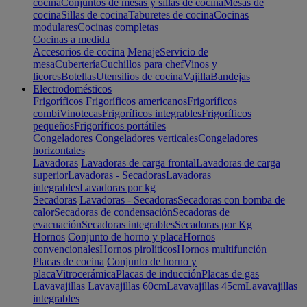
cocina
Conjuntos de mesas y sillas de cocina
Mesas de
cocina
Sillas de cocina
Taburetes de cocina
Cocinas
modulares
Cocinas completas
Cocinas a medida
Accesorios de cocina
Menaje
Servicio de
mesa
Cubertería
Cuchillos para chef
Vinos y
licores
Botellas
Utensilios de cocina
Vajilla
Bandejas
Electrodomésticos
Frigoríficos
Frigoríficos americanos
Frigoríficos
combi
Vinotecas
Frigoríficos integrables
Frigoríficos
pequeños
Frigoríficos portátiles
Congeladores
Congeladores verticales
Congeladores
horizontales
Lavadoras
Lavadoras de carga frontal
Lavadoras de carga
superior
Lavadoras - Secadoras
Lavadoras
integrables
Lavadoras por kg
Secadoras
Lavadoras - Secadoras
Secadoras con bomba de
calor
Secadoras de condensación
Secadoras de
evacuación
Secadoras integrables
Secadoras por Kg
Hornos
Conjunto de horno y placa
Hornos
convencionales
Hornos pirolíticos
Hornos multifunción
Placas de cocina
Conjunto de horno y
placa
Vitrocerámica
Placas de inducción
Placas de gas
Lavavajillas
Lavavajillas 60cm
Lavavajillas 45cm
Lavavajillas
integrables