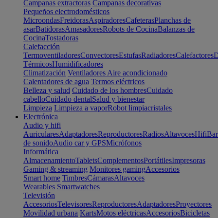
Campanas extractoras
Campanas decorativas
Pequeños electrodomésticos
Microondas
Freidoras
Aspiradores
Cafeteras
Planchas de
asar
Batidoras
Amasadores
Robots de Cocina
Balanzas de
Cocina
Tostadoras
Calefacción
Termoventiladores
Convectores
Estufas
Radiadores
Calefactores
D
Térmicos
Humidificadores
Climatización
Ventiladores
Aire acondicionado
Calentadores de agua
Termos eléctricos
Belleza y salud
Cuidado de los hombres
Cuidado
cabello
Cuidado dental
Salud y bienestar
Limpieza
Limpieza a vapor
Robot limpiacristales
Electrónica
Audio y hifi
Auriculares
Adaptadores
Reproductores
Radios
Altavoces
Hifi
Bar
de sonido
Audio car y GPS
Micrófonos
Informática
Almacenamiento
Tablets
Complementos
Portátiles
Impresoras
Gaming & streaming
Monitores gaming
Accesorios
Smart home
Timbres
Cámaras
Altavoces
Wearables
Smartwatches
Televisión
Accesorios
Televisores
Reproductores
Adaptadores
Proyectores
Movilidad urbana
Karts
Motos eléctricas
Accesorios
Bicicletas