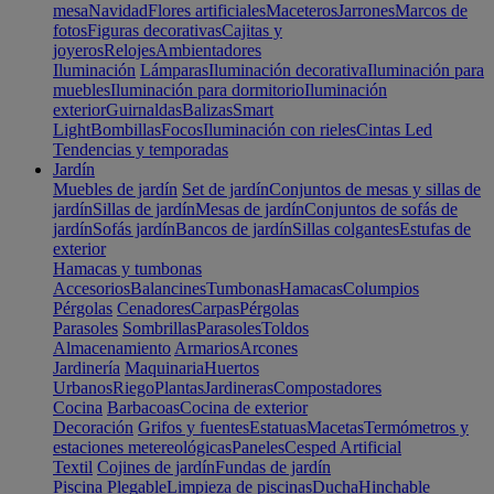
mesa
Navidad
Flores artificiales
Maceteros
Jarrones
Marcos de
fotos
Figuras decorativas
Cajitas y
joyeros
Relojes
Ambientadores
Iluminación
Lámparas
Iluminación decorativa
Iluminación para
muebles
Iluminación para dormitorio
Iluminación
exterior
Guirnaldas
Balizas
Smart
Light
Bombillas
Focos
Iluminación con rieles
Cintas Led
Tendencias y temporadas
Jardín
Muebles de jardín
Set de jardín
Conjuntos de mesas y sillas de
jardín
Sillas de jardín
Mesas de jardín
Conjuntos de sofás de
jardín
Sofás jardín
Bancos de jardín
Sillas colgantes
Estufas de
exterior
Hamacas y tumbonas
Accesorios
Balancines
Tumbonas
Hamacas
Columpios
Pérgolas
Cenadores
Carpas
Pérgolas
Parasoles
Sombrillas
Parasoles
Toldos
Almacenamiento
Armarios
Arcones
Jardinería
Maquinaria
Huertos
Urbanos
Riego
Plantas
Jardineras
Compostadores
Cocina
Barbacoas
Cocina de exterior
Decoración
Grifos y fuentes
Estatuas
Macetas
Termómetros y
estaciones metereológicas
Paneles
Cesped Artificial
Textil
Cojines de jardín
Fundas de jardín
Piscina
Plegable
Limpieza de piscinas
Ducha
Hinchable