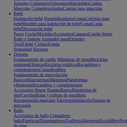
Juguetes
Columpios
Toboganes
Hinchables
Casitas
Mascotas
Comederos
Jaulas
Casetas para mascotas
Bebé
Habitación bebé
Humidificadores
Cestas
Colchón para
bebé
Muebles para habitación de bebé
Cunas
Cama
bebé
Decoración bebé
Paseo
Coche
Mochilas
Accesorios
Capazos
Carrito ligero
Baño e higiene
Aspirador nasal
Orinales
Textil bebé
Cojines
Funda
Seguridad
Barreras
Deporte
Equipamiento de cardio
Máquinas de remo
Bicicletas
spinning
Elípticas
Bicicletas estáticas
Recambios y
complementos
Cintas
Rodillos
Equipamiento de musculación
Bancos
Mancuernas
Máquinas
Plataformas
vibratorias
Recambios y complementos
Accesorios fitness
Bandas
Barras
Plataforma de
step
Cuerdas
Bolas y esferas de equilibrio
Recuperación muscular
Electroestimulación
Terapia de
percusión
Baño
Accesorios de baño
Colgadores
baño
Papeleras
Dispensadores
Toalleros
Jaboneras
Escobillero
Port
de ropa