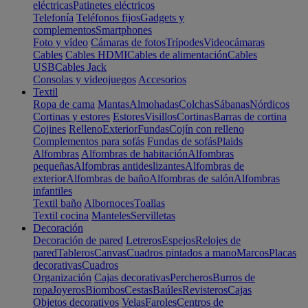
eléctricas
Patinetes eléctricos
Telefonía
Teléfonos fijos
Gadgets y
complementos
Smartphones
Foto y vídeo
Cámaras de fotos
Trípodes
Videocámaras
Cables
Cables HDMI
Cables de alimentación
Cables
USB
Cables Jack
Consolas y videojuegos
Accesorios
Textil
Ropa de cama
Mantas
Almohadas
Colchas
Sábanas
Nórdicos
Cortinas y estores
Estores
Visillos
Cortinas
Barras de cortina
Cojines
Relleno
Exterior
Fundas
Cojín con relleno
Complementos para sofás
Fundas de sofás
Plaids
Alfombras
Alfombras de habitación
Alfombras
pequeñas
Alfombras antideslizantes
Alfombras de
exterior
Alfombras de baño
Alfombras de salón
Alfombras
infantiles
Textil baño
Albornoces
Toallas
Textil cocina
Manteles
Servilletas
Decoración
Decoración de pared
Letreros
Espejos
Relojes de
pared
Tableros
Canvas
Cuadros pintados a mano
Marcos
Placas
decorativas
Cuadros
Organización
Cajas decorativas
Percheros
Burros de
ropa
Joyeros
Biombos
Cestas
Baúles
Revisteros
Cajas
Objetos decorativos
Velas
Faroles
Centros de