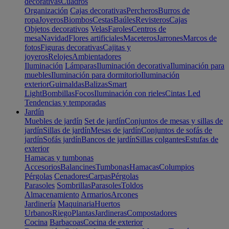
decorativas
Cuadros
Organización
Cajas decorativas
Percheros
Burros de
ropa
Joyeros
Biombos
Cestas
Baúles
Revisteros
Cajas
Objetos decorativos
Velas
Faroles
Centros de
mesa
Navidad
Flores artificiales
Maceteros
Jarrones
Marcos de
fotos
Figuras decorativas
Cajitas y
joyeros
Relojes
Ambientadores
Iluminación
Lámparas
Iluminación decorativa
Iluminación para
muebles
Iluminación para dormitorio
Iluminación
exterior
Guirnaldas
Balizas
Smart
Light
Bombillas
Focos
Iluminación con rieles
Cintas Led
Tendencias y temporadas
Jardín
Muebles de jardín
Set de jardín
Conjuntos de mesas y sillas de
jardín
Sillas de jardín
Mesas de jardín
Conjuntos de sofás de
jardín
Sofás jardín
Bancos de jardín
Sillas colgantes
Estufas de
exterior
Hamacas y tumbonas
Accesorios
Balancines
Tumbonas
Hamacas
Columpios
Pérgolas
Cenadores
Carpas
Pérgolas
Parasoles
Sombrillas
Parasoles
Toldos
Almacenamiento
Armarios
Arcones
Jardinería
Maquinaria
Huertos
Urbanos
Riego
Plantas
Jardineras
Compostadores
Cocina
Barbacoas
Cocina de exterior