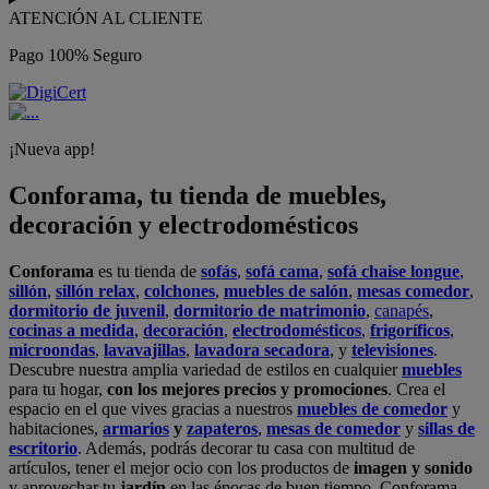
ATENCIÓN AL CLIENTE
Pago 100% Seguro
¡Nueva app!
Conforama, tu tienda de muebles,
decoración y electrodomésticos
Conforama
es tu tienda de
sofás
,
sofá cama
,
sofá chaise longue
,
sillón
,
sillón relax
,
colchones
,
muebles de salón
,
mesas comedor
,
dormitorio de juvenil
,
dormitorio de matrimonio
,
canapés
,
cocinas a medida
,
decoración
,
electrodomésticos
,
frigoríficos
,
microondas
,
lavavajillas
,
lavadora secadora
, y
televisiones
.
Descubre nuestra amplia variedad de estilos en cualquier
muebles
para tu hogar,
con los mejores precios y promociones
. Crea el
espacio en el que vives gracias a nuestros
muebles de comedor
y
habitaciones,
armarios
y
zapateros
,
mesas de comedor
y
sillas de
escritorio
. Además, podrás decorar tu casa con multitud de
artículos, tener el mejor ocio con los productos de
imagen y sonido
y aprovechar tu
jardín
en las épocas de buen tiempo. Conforama