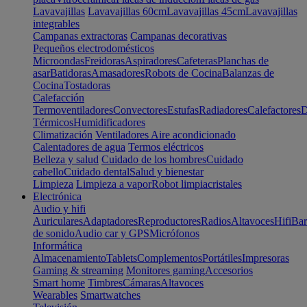
Lavavajillas
Lavavajillas 60cm
Lavavajillas 45cm
Lavavajillas
integrables
Campanas extractoras
Campanas decorativas
Pequeños electrodomésticos
Microondas
Freidoras
Aspiradores
Cafeteras
Planchas de
asar
Batidoras
Amasadores
Robots de Cocina
Balanzas de
Cocina
Tostadoras
Calefacción
Termoventiladores
Convectores
Estufas
Radiadores
Calefactores
D
Térmicos
Humidificadores
Climatización
Ventiladores
Aire acondicionado
Calentadores de agua
Termos eléctricos
Belleza y salud
Cuidado de los hombres
Cuidado
cabello
Cuidado dental
Salud y bienestar
Limpieza
Limpieza a vapor
Robot limpiacristales
Electrónica
Audio y hifi
Auriculares
Adaptadores
Reproductores
Radios
Altavoces
Hifi
Bar
de sonido
Audio car y GPS
Micrófonos
Informática
Almacenamiento
Tablets
Complementos
Portátiles
Impresoras
Gaming & streaming
Monitores gaming
Accesorios
Smart home
Timbres
Cámaras
Altavoces
Wearables
Smartwatches