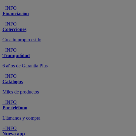
+INFO
Financiación
+INFO
Colecciones
Crea tu propio estilo
+INFO
Tranquilidad
6 años de Garantía Plus
+INFO
Catálogos
Miles de productos
+INFO
Por teléfono
Llámanos y compra
+INFO
Nueva app