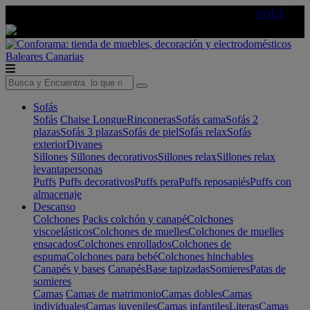
🔵Cambia tu electro con
-10% EXTRA
de descuento ☑️
AQUÍ
Baleares
Canarias
Sofás
Sofás
Chaise Longue
Rinconeras
Sofás cama
Sofás 2
plazas
Sofás 3 plazas
Sofás de piel
Sofás relax
Sofás
exterior
Divanes
Sillones
Sillones decorativos
Sillones relax
Sillones relax
levantapersonas
Puffs
Puffs decorativos
Puffs pera
Puffs reposapiés
Puffs con
almacenaje
Descanso
Colchones
Packs colchón y canapé
Colchones
viscoelásticos
Colchones de muelles
Colchones de muelles
ensacados
Colchones enrollados
Colchones de
espuma
Colchones para bebé
Colchones hinchables
Canapés y bases
Canapés
Base tapizadas
Somieres
Patas de
somieres
Camas
Camas de matrimonio
Camas dobles
Camas
individuales
Camas juveniles
Camas infantiles
Literas
Camas