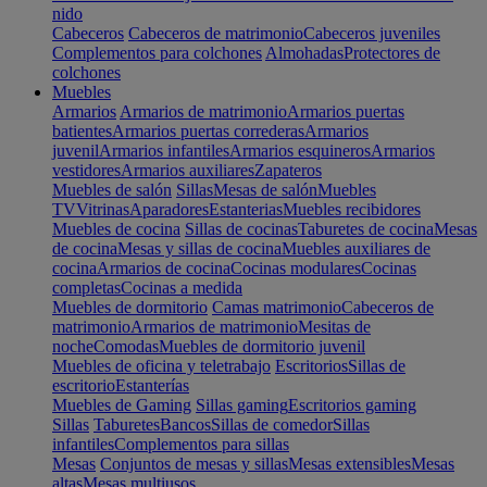
nido
Cabeceros
Cabeceros de matrimonio
Cabeceros juveniles
Complementos para colchones
Almohadas
Protectores de
colchones
Muebles
Armarios
Armarios de matrimonio
Armarios puertas
batientes
Armarios puertas correderas
Armarios
juvenil
Armarios infantiles
Armarios esquineros
Armarios
vestidores
Armarios auxiliares
Zapateros
Muebles de salón
Sillas
Mesas de salón
Muebles
TV
Vitrinas
Aparadores
Estanterias
Muebles recibidores
Muebles de cocina
Sillas de cocinas
Taburetes de cocina
Mesas
de cocina
Mesas y sillas de cocina
Muebles auxiliares de
cocina
Armarios de cocina
Cocinas modulares
Cocinas
completas
Cocinas a medida
Muebles de dormitorio
Camas matrimonio
Cabeceros de
matrimonio
Armarios de matrimonio
Mesitas de
noche
Comodas
Muebles de dormitorio juvenil
Muebles de oficina y teletrabajo
Escritorios
Sillas de
escritorio
Estanterías
Muebles de Gaming
Sillas gaming
Escritorios gaming
Sillas
Taburetes
Bancos
Sillas de comedor
Sillas
infantiles
Complementos para sillas
Mesas
Conjuntos de mesas y sillas
Mesas extensibles
Mesas
altas
Mesas multiusos