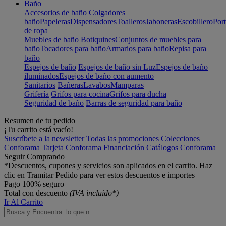
Baño
Accesorios de baño
Colgadores
baño
Papeleras
Dispensadores
Toalleros
Jaboneras
Escobillero
Port
de ropa
Muebles de baño
Botiquines
Conjuntos de muebles para
baño
Tocadores para baño
Armarios para baño
Repisa para
baño
Espejos de baño
Espejos de baño sin Luz
Espejos de baño
iluminados
Espejos de baño con aumento
Sanitarios
Bañeras
Lavabos
Mamparas
Grifería
Grifos para cocina
Grifos para ducha
Seguridad de baño
Barras de seguridad para baño
Resumen de tu pedido
¡Tu carrito está vacío!
Suscríbete a la newsletter
Todas las promociones
Colecciones
Conforama
Tarjeta Conforama
Financiación
Catálogos Conforama
Seguir Comprando
*Descuentos, cupones y servicios son aplicados en el carrito. Haz
clic en Tramitar Pedido para ver estos descuentos e importes
Pago 100% seguro
Total con descuento
(IVA incluido*)
Ir Al Carrito