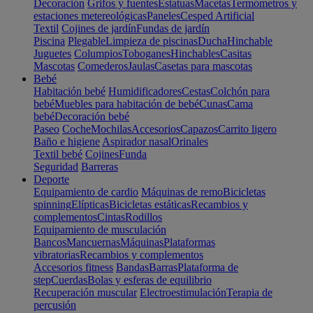
Decoración
Grifos y fuentes
Estatuas
Macetas
Termómetros y
estaciones metereológicas
Paneles
Cesped Artificial
Textil
Cojines de jardín
Fundas de jardín
Piscina
Plegable
Limpieza de piscinas
Ducha
Hinchable
Juguetes
Columpios
Toboganes
Hinchables
Casitas
Mascotas
Comederos
Jaulas
Casetas para mascotas
Bebé
Habitación bebé
Humidificadores
Cestas
Colchón para
bebé
Muebles para habitación de bebé
Cunas
Cama
bebé
Decoración bebé
Paseo
Coche
Mochilas
Accesorios
Capazos
Carrito ligero
Baño e higiene
Aspirador nasal
Orinales
Textil bebé
Cojines
Funda
Seguridad
Barreras
Deporte
Equipamiento de cardio
Máquinas de remo
Bicicletas
spinning
Elípticas
Bicicletas estáticas
Recambios y
complementos
Cintas
Rodillos
Equipamiento de musculación
Bancos
Mancuernas
Máquinas
Plataformas
vibratorias
Recambios y complementos
Accesorios fitness
Bandas
Barras
Plataforma de
step
Cuerdas
Bolas y esferas de equilibrio
Recuperación muscular
Electroestimulación
Terapia de
percusión