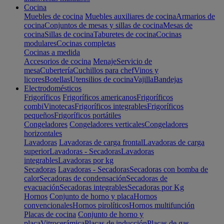
Cocina
Muebles de cocina
Muebles auxiliares de cocina
Armarios de
cocina
Conjuntos de mesas y sillas de cocina
Mesas de
cocina
Sillas de cocina
Taburetes de cocina
Cocinas
modulares
Cocinas completas
Cocinas a medida
Accesorios de cocina
Menaje
Servicio de
mesa
Cubertería
Cuchillos para chef
Vinos y
licores
Botellas
Utensilios de cocina
Vajilla
Bandejas
Electrodomésticos
Frigoríficos
Frigoríficos americanos
Frigoríficos
combi
Vinotecas
Frigoríficos integrables
Frigoríficos
pequeños
Frigoríficos portátiles
Congeladores
Congeladores verticales
Congeladores
horizontales
Lavadoras
Lavadoras de carga frontal
Lavadoras de carga
superior
Lavadoras - Secadoras
Lavadoras
integrables
Lavadoras por kg
Secadoras
Lavadoras - Secadoras
Secadoras con bomba de
calor
Secadoras de condensación
Secadoras de
evacuación
Secadoras integrables
Secadoras por Kg
Hornos
Conjunto de horno y placa
Hornos
convencionales
Hornos pirolíticos
Hornos multifunción
Placas de cocina
Conjunto de horno y
placa
Vitrocerámica
Placas de inducción
Placas de gas