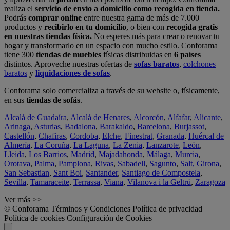
realiza el
servicio de envío a domicilio como recogida en tienda.
Podrás
comprar online
entre nuestra gama de más de 7.000
productos y
recibirlo en tu domicilio
, o bien con
recogida gratis
en nuestras tiendas física.
No esperes más para crear o renovar tu
hogar y transformarlo en un espacio con mucho estilo. Conforama
tiene 300
tiendas de muebles
físicas distribuidas en
6 países
distintos. Aproveche nuestras ofertas de
sofas baratos
,
colchones
baratos
y
liquidaciones de sofas
.
Conforama solo comercializa a través de su website o, físicamente,
en sus
tiendas de sofás
.
Alcalá de Guadaíra
,
Alcalá de Henares
,
Alcorcón
,
Alfafar
,
Alicante
,
Arinaga
,
Asturias
,
Badalona
,
Barakaldo
,
Barcelona
,
Burjassot
,
Castellón
,
Chafiras
,
Cordoba
,
Elche
,
Finestrat
,
Granada
,
Huércal de
Almería
,
La Coruña
,
La Laguna
,
La Zenia
,
Lanzarote
,
León
,
Lleida
,
Los Barrios
,
Madrid
,
Majadahonda
,
Málaga
,
Murcia
,
Orotava
,
Palma
,
Pamplona
,
Rivas
,
Sabadell
,
Sagunto
,
Salt, Girona
,
San Sebastian
,
Sant Boi
,
Santander
,
Santiago de Compostela
,
Sevilla
,
Tamaraceite
,
Terrassa
,
Viana
,
Vilanova i la Geltrú
,
Zaragoza
Ver más >>
© Conforama
Términos y Condiciones
Política de privacidad
Política de cookies
Configuración de Cookies