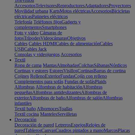
Televisión
Accesorios
Televisores
Reproductores
Adaptadores
Proyectores
Movilidad urbana
Karts
Motos eléctricas
Accesorios
Bicicletas
eléctricas
Patinetes eléctricos
Telefonía
Teléfonos fijos
Gadgets y
complementos
Smartphones
Foto y vídeo
Cámaras de
fotos
Trípodes
Videocámaras
Objetivos
Cables
Cables HDMI
Cables de alimentación
Cables
USB
Cables Jack
Consolas y videojuegos
Accesorios
Textil
Ropa de cama
Mantas
Almohadas
Colchas
Sábanas
Nórdicos
Cortinas y estores
Estores
Visillos
Cortinas
Barras de cortina
Cojines
Relleno
Exterior
Fundas
Cojín con relleno
Complementos para sofás
Fundas de sofás
Plaids
Alfombras
Alfombras de habitación
Alfombras
pequeñas
Alfombras antideslizantes
Alfombras de
exterior
Alfombras de baño
Alfombras de salón
Alfombras
infantiles
Textil baño
Albornoces
Toallas
Textil cocina
Manteles
Servilletas
Decoración
Decoración de pared
Letreros
Espejos
Relojes de
pared
Tableros
Canvas
Cuadros pintados a mano
Marcos
Placas