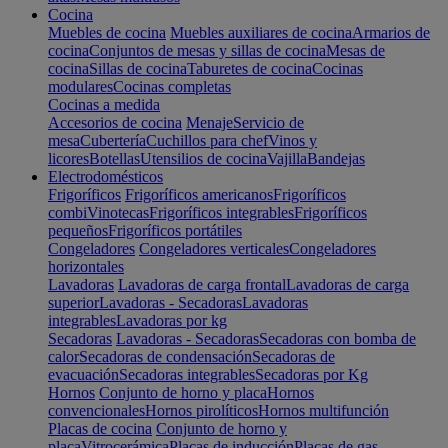
Cocina
Muebles de cocina
Muebles auxiliares de cocina
Armarios de
cocina
Conjuntos de mesas y sillas de cocina
Mesas de
cocina
Sillas de cocina
Taburetes de cocina
Cocinas
modulares
Cocinas completas
Cocinas a medida
Accesorios de cocina
Menaje
Servicio de
mesa
Cubertería
Cuchillos para chef
Vinos y
licores
Botellas
Utensilios de cocina
Vajilla
Bandejas
Electrodomésticos
Frigoríficos
Frigoríficos americanos
Frigoríficos
combi
Vinotecas
Frigoríficos integrables
Frigoríficos
pequeños
Frigoríficos portátiles
Congeladores
Congeladores verticales
Congeladores
horizontales
Lavadoras
Lavadoras de carga frontal
Lavadoras de carga
superior
Lavadoras - Secadoras
Lavadoras
integrables
Lavadoras por kg
Secadoras
Lavadoras - Secadoras
Secadoras con bomba de
calor
Secadoras de condensación
Secadoras de
evacuación
Secadoras integrables
Secadoras por Kg
Hornos
Conjunto de horno y placa
Hornos
convencionales
Hornos pirolíticos
Hornos multifunción
Placas de cocina
Conjunto de horno y
placa
Vitrocerámica
Placas de inducción
Placas de gas