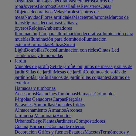
Organización
Cajas decorativas
Percheros
Burros de
ropa
Joyeros
Biombos
Cestas
Baúles
Revisteros
Cajas
Objetos decorativos
Velas
Faroles
Centros de
mesa
Navidad
Flores artificiales
Maceteros
Jarrones
Marcos de
fotos
Figuras decorativas
Cajitas y
joyeros
Relojes
Ambientadores
Iluminación
Lámparas
Iluminación decorativa
Iluminación para
muebles
Iluminación para dormitorio
Iluminación
exterior
Guirnaldas
Balizas
Smart
Light
Bombillas
Focos
Iluminación con rieles
Cintas Led
Tendencias y temporadas
Jardín
Muebles de jardín
Set de jardín
Conjuntos de mesas y sillas de
jardín
Sillas de jardín
Mesas de jardín
Conjuntos de sofás de
jardín
Sofás jardín
Bancos de jardín
Sillas colgantes
Estufas de
exterior
Hamacas y tumbonas
Accesorios
Balancines
Tumbonas
Hamacas
Columpios
Pérgolas
Cenadores
Carpas
Pérgolas
Parasoles
Sombrillas
Parasoles
Toldos
Almacenamiento
Armarios
Arcones
Jardinería
Maquinaria
Huertos
Urbanos
Riego
Plantas
Jardineras
Compostadores
Cocina
Barbacoas
Cocina de exterior
Decoración
Grifos y fuentes
Estatuas
Macetas
Termómetros y