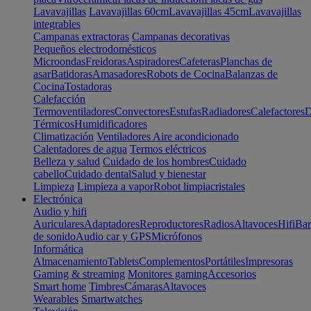
Lavavajillas
Lavavajillas 60cm
Lavavajillas 45cm
Lavavajillas
integrables
Campanas extractoras
Campanas decorativas
Pequeños electrodomésticos
Microondas
Freidoras
Aspiradores
Cafeteras
Planchas de
asar
Batidoras
Amasadores
Robots de Cocina
Balanzas de
Cocina
Tostadoras
Calefacción
Termoventiladores
Convectores
Estufas
Radiadores
Calefactores
D
Térmicos
Humidificadores
Climatización
Ventiladores
Aire acondicionado
Calentadores de agua
Termos eléctricos
Belleza y salud
Cuidado de los hombres
Cuidado
cabello
Cuidado dental
Salud y bienestar
Limpieza
Limpieza a vapor
Robot limpiacristales
Electrónica
Audio y hifi
Auriculares
Adaptadores
Reproductores
Radios
Altavoces
Hifi
Bar
de sonido
Audio car y GPS
Micrófonos
Informática
Almacenamiento
Tablets
Complementos
Portátiles
Impresoras
Gaming & streaming
Monitores gaming
Accesorios
Smart home
Timbres
Cámaras
Altavoces
Wearables
Smartwatches