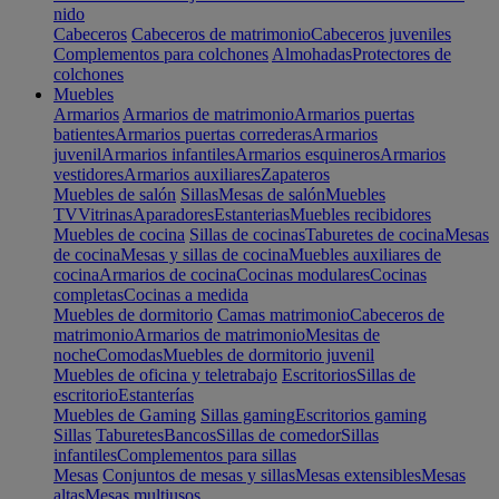
nido
Cabeceros
Cabeceros de matrimonio
Cabeceros juveniles
Complementos para colchones
Almohadas
Protectores de
colchones
Muebles
Armarios
Armarios de matrimonio
Armarios puertas
batientes
Armarios puertas correderas
Armarios
juvenil
Armarios infantiles
Armarios esquineros
Armarios
vestidores
Armarios auxiliares
Zapateros
Muebles de salón
Sillas
Mesas de salón
Muebles
TV
Vitrinas
Aparadores
Estanterias
Muebles recibidores
Muebles de cocina
Sillas de cocinas
Taburetes de cocina
Mesas
de cocina
Mesas y sillas de cocina
Muebles auxiliares de
cocina
Armarios de cocina
Cocinas modulares
Cocinas
completas
Cocinas a medida
Muebles de dormitorio
Camas matrimonio
Cabeceros de
matrimonio
Armarios de matrimonio
Mesitas de
noche
Comodas
Muebles de dormitorio juvenil
Muebles de oficina y teletrabajo
Escritorios
Sillas de
escritorio
Estanterías
Muebles de Gaming
Sillas gaming
Escritorios gaming
Sillas
Taburetes
Bancos
Sillas de comedor
Sillas
infantiles
Complementos para sillas
Mesas
Conjuntos de mesas y sillas
Mesas extensibles
Mesas
altas
Mesas multiusos