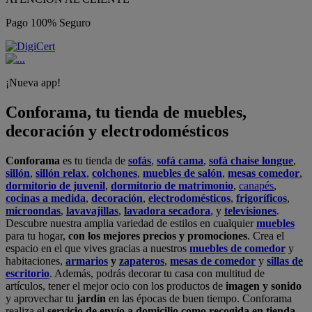
Pago 100% Seguro
¡Nueva app!
Conforama, tu tienda de muebles,
decoración y electrodomésticos
Conforama
es tu tienda de
sofás
,
sofá cama
,
sofá chaise longue
,
sillón
,
sillón relax
,
colchones
,
muebles de salón
,
mesas comedor
,
dormitorio de juvenil
,
dormitorio de matrimonio
,
canapés
,
cocinas a medida
,
decoración
,
electrodomésticos
,
frigoríficos
,
microondas
,
lavavajillas
,
lavadora secadora
, y
televisiones
.
Descubre nuestra amplia variedad de estilos en cualquier
muebles
para tu hogar,
con los mejores precios y promociones
. Crea el
espacio en el que vives gracias a nuestros
muebles de comedor
y
habitaciones,
armarios
y
zapateros
,
mesas de comedor
y
sillas de
escritorio
. Además, podrás decorar tu casa con multitud de
artículos, tener el mejor ocio con los productos de
imagen y sonido
y aprovechar tu
jardín
en las épocas de buen tiempo. Conforama
realiza el
servicio de envío a domicilio como recogida en tienda.