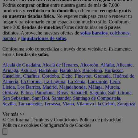
Podrás
comprar online
entre nuestra gama de más de 7.000
productos y
recibirlo en tu domicilio
, o bien con
recogida gratis
en nuestras tiendas física.
No esperes más para crear o renovar tu
hogar y transformarlo en un espacio con mucho estilo. Conforama
tiene 300
tiendas de muebles
físicas distribuidas en
6 países
distintos. Aproveche nuestras ofertas de
sofas baratos
,
colchones
baratos
y
liquidaciones de sofas
.
Conforama solo comercializa a través de su website o, físicamente,
en sus
tiendas de sofás
.
Alcalá de Guadaíra
,
Alcalá de Henares
,
Alcorcón
,
Alfafar
,
Alicante
,
Arinaga
,
Asturias
,
Badalona
,
Barakaldo
,
Barcelona
,
Burjassot
,
Castellón
,
Chafiras
,
Cordoba
,
Elche
,
Finestrat
,
Granada
,
Huércal de
Almería
,
La Coruña
,
La Laguna
,
La Zenia
,
Lanzarote
,
León
,
Lleida
,
Los Barrios
,
Madrid
,
Majadahonda
,
Málaga
,
Murcia
,
Orotava
,
Palma
,
Pamplona
,
Rivas
,
Sabadell
,
Sagunto
,
Salt, Girona
,
San Sebastian
,
Sant Boi
,
Santander
,
Santiago de Compostela
,
Sevilla
,
Tamaraceite
,
Terrassa
,
Viana
,
Vilanova i la Geltrú
,
Zaragoza
Ver más >>
© Conforama
Términos y Condiciones
Política de privacidad
Política de cookies
Configuración de Cookies