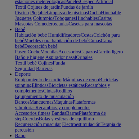
estaciones metereológicas
Paneles
Cesped Artificial
Textil
Cojines de jardín
Fundas de jardín
Piscina
Plegable
Limpieza de piscinas
Ducha
Hinchable
Juguetes
Columpios
Toboganes
Hinchables
Casitas
Mascotas
Comederos
Jaulas
Casetas para mascotas
Bebé
Habitación bebé
Humidificadores
Cestas
Colchón para
bebé
Muebles para habitación de bebé
Cunas
Cama
bebé
Decoración bebé
Paseo
Coche
Mochilas
Accesorios
Capazos
Carrito ligero
Baño e higiene
Aspirador nasal
Orinales
Textil bebé
Cojines
Funda
Seguridad
Barreras
Deporte
Equipamiento de cardio
Máquinas de remo
Bicicletas
spinning
Elípticas
Bicicletas estáticas
Recambios y
complementos
Cintas
Rodillos
Equipamiento de musculación
Bancos
Mancuernas
Máquinas
Plataformas
vibratorias
Recambios y complementos
Accesorios fitness
Bandas
Barras
Plataforma de
step
Cuerdas
Bolas y esferas de equilibrio
Recuperación muscular
Electroestimulación
Terapia de
percusión
Baño