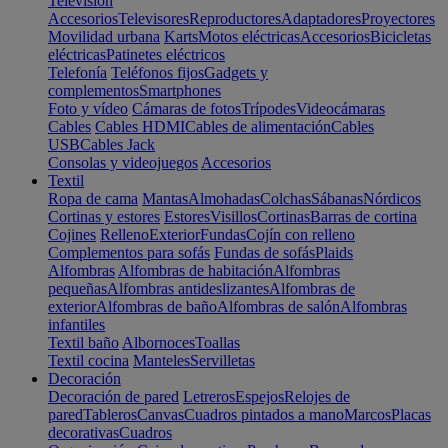
Televisión
Accesorios
Televisores
Reproductores
Adaptadores
Proyectores
Movilidad urbana
Karts
Motos eléctricas
Accesorios
Bicicletas
eléctricas
Patinetes eléctricos
Telefonía
Teléfonos fijos
Gadgets y
complementos
Smartphones
Foto y vídeo
Cámaras de fotos
Trípodes
Videocámaras
Cables
Cables HDMI
Cables de alimentación
Cables
USB
Cables Jack
Consolas y videojuegos
Accesorios
Textil
Ropa de cama
Mantas
Almohadas
Colchas
Sábanas
Nórdicos
Cortinas y estores
Estores
Visillos
Cortinas
Barras de cortina
Cojines
Relleno
Exterior
Fundas
Cojín con relleno
Complementos para sofás
Fundas de sofás
Plaids
Alfombras
Alfombras de habitación
Alfombras
pequeñas
Alfombras antideslizantes
Alfombras de
exterior
Alfombras de baño
Alfombras de salón
Alfombras
infantiles
Textil baño
Albornoces
Toallas
Textil cocina
Manteles
Servilletas
Decoración
Decoración de pared
Letreros
Espejos
Relojes de
pared
Tableros
Canvas
Cuadros pintados a mano
Marcos
Placas
decorativas
Cuadros