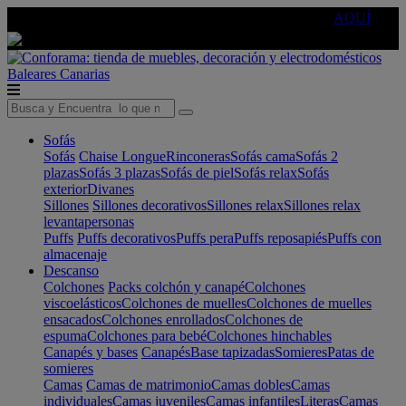
🔵Cambia tu electro con
-10% EXTRA
de descuento ☑️
AQUÍ
Baleares
Canarias
Sofás
Sofás
Chaise Longue
Rinconeras
Sofás cama
Sofás 2
plazas
Sofás 3 plazas
Sofás de piel
Sofás relax
Sofás
exterior
Divanes
Sillones
Sillones decorativos
Sillones relax
Sillones relax
levantapersonas
Puffs
Puffs decorativos
Puffs pera
Puffs reposapiés
Puffs con
almacenaje
Descanso
Colchones
Packs colchón y canapé
Colchones
viscoelásticos
Colchones de muelles
Colchones de muelles
ensacados
Colchones enrollados
Colchones de
espuma
Colchones para bebé
Colchones hinchables
Canapés y bases
Canapés
Base tapizadas
Somieres
Patas de
somieres
Camas
Camas de matrimonio
Camas dobles
Camas
individuales
Camas juveniles
Camas infantiles
Literas
Camas