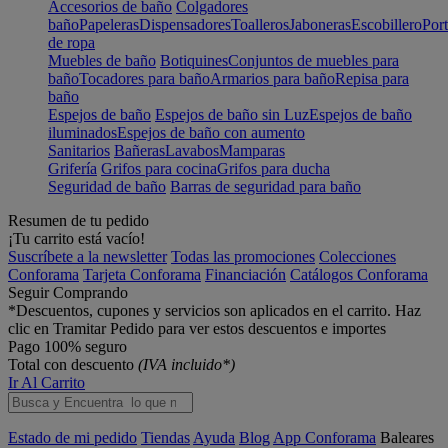
Accesorios de baño
Colgadores
baño
Papeleras
Dispensadores
Toalleros
Jaboneras
Escobillero
Port
de ropa
Muebles de baño
Botiquines
Conjuntos de muebles para
baño
Tocadores para baño
Armarios para baño
Repisa para
baño
Espejos de baño
Espejos de baño sin Luz
Espejos de baño
iluminados
Espejos de baño con aumento
Sanitarios
Bañeras
Lavabos
Mamparas
Grifería
Grifos para cocina
Grifos para ducha
Seguridad de baño
Barras de seguridad para baño
Resumen de tu pedido
¡Tu carrito está vacío!
Suscríbete a la newsletter
Todas las promociones
Colecciones
Conforama
Tarjeta Conforama
Financiación
Catálogos Conforama
Seguir Comprando
*Descuentos, cupones y servicios son aplicados en el carrito. Haz
clic en Tramitar Pedido para ver estos descuentos e importes
Pago 100% seguro
Total con descuento
(IVA incluido*)
Ir Al Carrito
Estado de mi pedido
Tiendas
Ayuda
Blog
App Conforama
Baleares