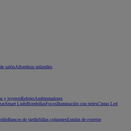
de salón
Alfombras infantiles
as y joyeros
Relojes
Ambientadores
zas
Smart Light
Bombillas
Focos
Iluminación con rieles
Cintas Led
ardín
Bancos de jardín
Sillas colgantes
Estufas de exterior