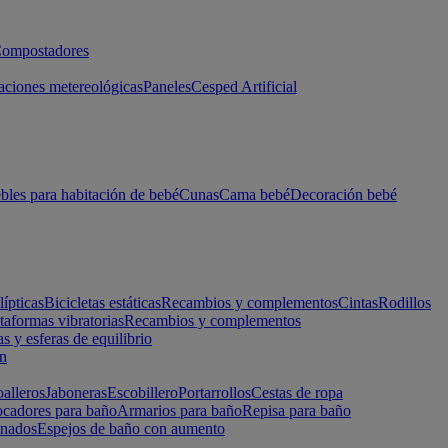
ompostadores
aciones metereológicas
Paneles
Cesped Artificial
les para habitación de bebé
Cunas
Cama bebé
Decoración bebé
lípticas
Bicicletas estáticas
Recambios y complementos
Cintas
Rodillos
taformas vibratorias
Recambios y complementos
s y esferas de equilibrio
ón
alleros
Jaboneras
Escobillero
Portarrollos
Cestas de ropa
cadores para baño
Armarios para baño
Repisa para baño
inados
Espejos de baño con aumento