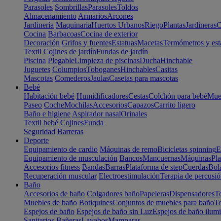
Parasoles
Sombrillas
Parasoles
Toldos
Almacenamiento
Armarios
Arcones
Jardinería
Maquinaria
Huertos Urbanos
Riego
Plantas
Jardineras
C
Cocina
Barbacoas
Cocina de exterior
Decoración
Grifos y fuentes
Estatuas
Macetas
Termómetros y est
Textil
Cojines de jardín
Fundas de jardín
Piscina
Plegable
Limpieza de piscinas
Ducha
Hinchable
Juguetes
Columpios
Toboganes
Hinchables
Casitas
Mascotas
Comederos
Jaulas
Casetas para mascotas
Bebé
Habitación bebé
Humidificadores
Cestas
Colchón para bebé
Mueb
Paseo
Coche
Mochilas
Accesorios
Capazos
Carrito ligero
Baño e higiene
Aspirador nasal
Orinales
Textil bebé
Cojines
Funda
Seguridad
Barreras
Deporte
Equipamiento de cardio
Máquinas de remo
Bicicletas spinning
E
Equipamiento de musculación
Bancos
Mancuernas
Máquinas
Pla
Accesorios fitness
Bandas
Barras
Plataforma de step
Cuerdas
Bola
Recuperación muscular
Electroestimulación
Terapia de percusi
Baño
Accesorios de baño
Colgadores baño
Papeleras
Dispensadores
To
Muebles de baño
Botiquines
Conjuntos de muebles para baño
To
Espejos de baño
Espejos de baño sin Luz
Espejos de baño ilum
Sanitarios
Bañeras
Lavabos
Mamparas