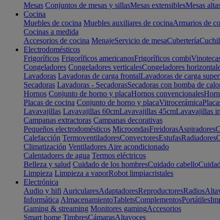
Mesas
Conjuntos de mesas y sillas
Mesas extensibles
Mesas alta
Cocina
Muebles de cocina
Muebles auxiliares de cocina
Armarios de co
Cocinas a medida
Accesorios de cocina
Menaje
Servicio de mesa
Cubertería
Cuchil
Electrodomésticos
Frigoríficos
Frigoríficos americanos
Frigoríficos combi
Vinoteca
Congeladores
Congeladores verticales
Congeladores horizontal
Lavadoras
Lavadoras de carga frontal
Lavadoras de carga super
Secadoras
Lavadoras - Secadoras
Secadoras con bomba de calo
Hornos
Conjunto de horno y placa
Hornos convencionales
Horno
Placas de cocina
Conjunto de horno y placa
Vitrocerámica
Placa
Lavavajillas
Lavavajillas 60cm
Lavavajillas 45cm
Lavavajillas i
Campanas extractoras
Campanas decorativas
Pequeños electrodomésticos
Microondas
Freidoras
Aspiradores
C
Calefacción
Termoventiladores
Convectores
Estufas
Radiadores
C
Climatización
Ventiladores
Aire acondicionado
Calentadores de agua
Termos eléctricos
Belleza y salud
Cuidado de los hombres
Cuidado cabello
Cuidad
Limpieza
Limpieza a vapor
Robot limpiacristales
Electrónica
Audio y hifi
Auriculares
Adaptadores
Reproductores
Radios
Alta
Informática
Almacenamiento
Tablets
Complementos
Portátiles
Im
Gaming & streaming
Monitores gaming
Accesorios
Smart home
Timbres
Cámaras
Altavoces