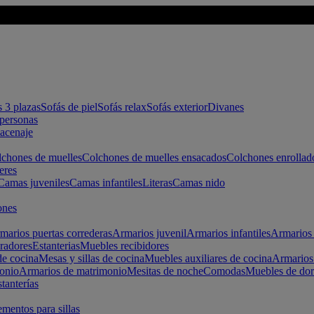
s 3 plazas
Sofás de piel
Sofás relax
Sofás exterior
Divanes
apersonas
macenaje
chones de muelles
Colchones de muelles ensacados
Colchones enrollad
eres
Camas juveniles
Camas infantiles
Literas
Camas nido
ones
marios puertas correderas
Armarios juvenil
Armarios infantiles
Armarios 
radores
Estanterias
Muebles recibidores
e cocina
Mesas y sillas de cocina
Muebles auxiliares de cocina
Armarios
onio
Armarios de matrimonio
Mesitas de noche
Comodas
Muebles de dor
tanterías
entos para sillas