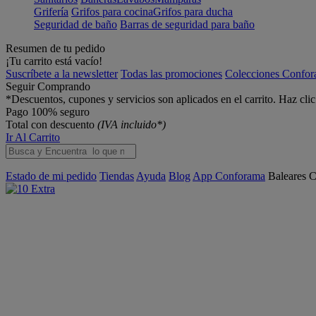
Grifería
Grifos para cocina
Grifos para ducha
Seguridad de baño
Barras de seguridad para baño
Resumen de tu pedido
¡Tu carrito está vacío!
Suscríbete a la newsletter
Todas las promociones
Colecciones Confo
Seguir Comprando
*Descuentos, cupones y servicios son aplicados en el carrito. Haz cli
Pago 100% seguro
Total con descuento
(IVA incluido*)
Ir Al Carrito
Estado de mi pedido
Tiendas
Ayuda
Blog
App Conforama
Baleares
C