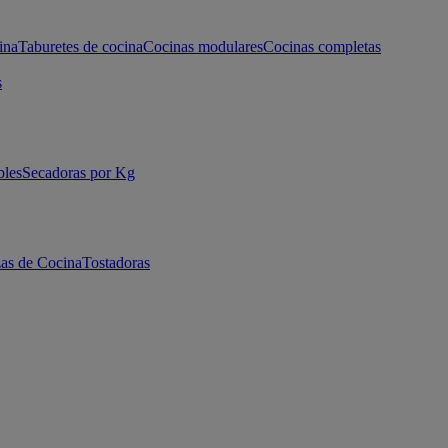
ina
Taburetes de cocina
Cocinas modulares
Cocinas completas
s
bles
Secadoras por Kg
as de Cocina
Tostadoras