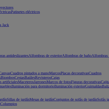
oyectores
éctricas
Patinetes eléctricos
s Jack
ras antideslizantes
Alfombras de exterior
Alfombras de baño
Alfombras 
Canvas
Cuadros pintados a mano
Marcos
Placas decorativas
Cuadros
s
Biombos
Cestas
Baúles
Revisteros
Cajas
s artificiales
Maceteros
Jarrones
Marcos de fotos
Figuras decorativas
Cajit
muebles
Iluminación para dormitorio
Iluminación exterior
Guirnaldas
Bali
ardín
Sillas de jardín
Mesas de jardín
Conjuntos de sofás de jardín
Sofás j
s
Columpios