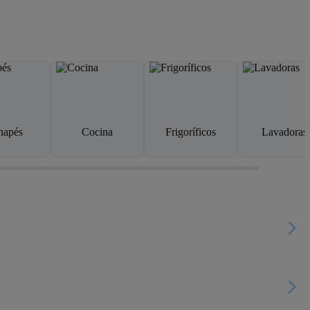
napés
Cocina
Frigoríficos
Lavadoras