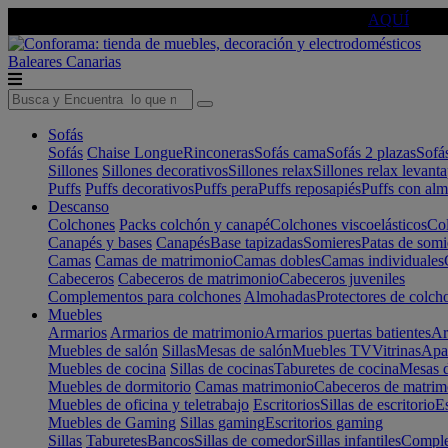
🔵Cambia tu electro con
-10% EXTRA
de descuento ☑️
AQUÍ
Baleares
Canarias
Sofás
Sofás
Chaise Longue
Rinconeras
Sofás cama
Sofás 2 plazas
Sofá
Sillones
Sillones decorativos
Sillones relax
Sillones relax levant
Puffs
Puffs decorativos
Puffs pera
Puffs reposapiés
Puffs con al
Descanso
Colchones
Packs colchón y canapé
Colchones viscoelásticos
Col
Canapés y bases
Canapés
Base tapizadas
Somieres
Patas de somi
Camas
Camas de matrimonio
Camas dobles
Camas individuales
Cabeceros
Cabeceros de matrimonio
Cabeceros juveniles
Complementos para colchones
Almohadas
Protectores de colch
Muebles
Armarios
Armarios de matrimonio
Armarios puertas batientes
Ar
Muebles de salón
Sillas
Mesas de salón
Muebles TV
Vitrinas
Apa
Muebles de cocina
Sillas de cocinas
Taburetes de cocina
Mesas d
Muebles de dormitorio
Camas matrimonio
Cabeceros de matrim
Muebles de oficina y teletrabajo
Escritorios
Sillas de escritorio
Es
Muebles de Gaming
Sillas gaming
Escritorios gaming
Sillas
Taburetes
Bancos
Sillas de comedor
Sillas infantiles
Complem