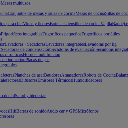
s
Mesas multiusos
cina
Conjuntos de mesas y sillas de cocina
Mesas de cocina
Sillas de coc
los para chef
Vinos y licores
Botellas
Utensilios de cocina
Vajilla
Bandeja
s
Frigoríficos integrables
Frigoríficos pequeños
Frigoríficos portátiles
es
ior
Lavadoras - Secadoras
Lavadoras integrables
Lavadoras por kg
r
Secadoras de condensación
Secadoras de evacuación
Secadoras integra
s pirolíticos
Hornos multifunción
s de inducción
Placas de gas
ntegrables
afeteras
Planchas de asar
Batidoras
Amasadores
Robots de Cocina
Balanz
alefactores
Difusores
Emisores Térmicos
Humidificadores
o dental
Salud y bienestar
voces
Hifi
Barras de sonido
Audio car y GPS
Micrófonos
presoras