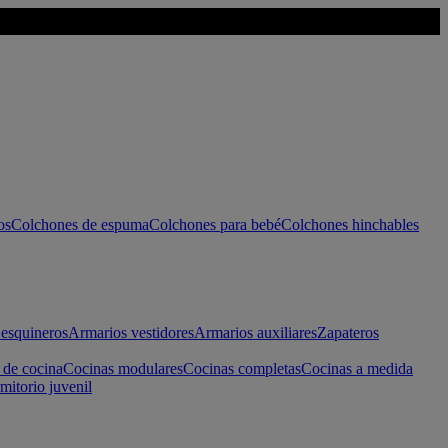
os
Colchones de espuma
Colchones para bebé
Colchones hinchables
esquineros
Armarios vestidores
Armarios auxiliares
Zapateros
 de cocina
Cocinas modulares
Cocinas completas
Cocinas a medida
mitorio juvenil