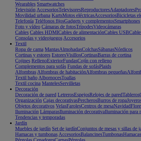
Wearables
Smartwatches
Televisión
Accesorios
Televisores
Reproductores
Adaptadores
Pr
Movilidad urbana
Karts
Motos eléctricas
Accesorios
Bicicletas el
Telefonía
Teléfonos fijos
Gadgets y complementos
Smartphones
Foto y vídeo
Cámaras de fotos
Trípodes
Videocámaras
Cables
Cables HDMI
Cables de alimentación
Cables USB
Cable
Consolas y videojuegos
Accesorios
Textil
Ropa de cama
Mantas
Almohadas
Colchas
Sábanas
Nórdicos
Cortinas y estores
Estores
Visillos
Cortinas
Barras de cortina
Cojines
Relleno
Exterior
Fundas
Cojín con relleno
Complementos para sofás
Fundas de sofás
Plaids
Alfombras
Alfombras de habitación
Alfombras pequeñas
Alfomb
Textil baño
Albornoces
Toallas
Textil cocina
Manteles
Servilletas
Decoración
Decoración de pared
Letreros
Espejos
Relojes de pared
Tableros
Organización
Cajas decorativas
Percheros
Burros de ropa
Joyero
Objetos decorativos
Velas
Faroles
Centros de mesa
Navidad
Flore
Iluminación
Lámparas
Iluminación decorativa
Iluminación para 
Tendencias y temporadas
Jardín
Muebles de jardín
Set de jardín
Conjuntos de mesas y sillas de j
Hamacas y tumbonas
Accesorios
Balancines
Tumbonas
Hamaca
Pérgolas
Cenadores
Carpas
Pérgolas