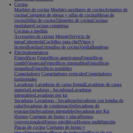
Cocina
Muebles de cocina
Muebles auxiliares de cocina
Armarios de
cocina
Conjuntos de mesas y sillas de cocina
Mesas de
cocina
Sillas de cocina
Taburetes de cocina
Cocinas
modulares
Cocinas completas
Cocinas a medida
Accesorios de cocina
Menaje
Servicio de
mesa
Cubertería
Cuchillos para chef
Vinos y
licores
Botellas
Utensilios de cocina
Vajilla
Bandejas
Electrodomésticos
Frigoríficos
Frigoríficos americanos
Frigoríficos
combi
Vinotecas
Frigoríficos integrables
Frigoríficos
pequeños
Frigoríficos portátiles
Congeladores
Congeladores verticales
Congeladores
horizontales
Lavadoras
Lavadoras de carga frontal
Lavadoras de carga
superior
Lavadoras - Secadoras
Lavadoras
integrables
Lavadoras por kg
Secadoras
Lavadoras - Secadoras
Secadoras con bomba de
calor
Secadoras de condensación
Secadoras de
evacuación
Secadoras integrables
Secadoras por Kg
Hornos
Conjunto de horno y placa
Hornos
convencionales
Hornos pirolíticos
Hornos multifunción
Placas de cocina
Conjunto de horno y
placa
Vitrocerámica
Placas de inducción
Placas de gas