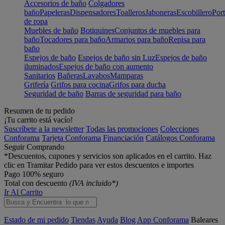
Accesorios de baño
Colgadores
baño
Papeleras
Dispensadores
Toalleros
Jaboneras
Escobillero
Port
de ropa
Muebles de baño
Botiquines
Conjuntos de muebles para
baño
Tocadores para baño
Armarios para baño
Repisa para
baño
Espejos de baño
Espejos de baño sin Luz
Espejos de baño
iluminados
Espejos de baño con aumento
Sanitarios
Bañeras
Lavabos
Mamparas
Grifería
Grifos para cocina
Grifos para ducha
Seguridad de baño
Barras de seguridad para baño
Resumen de tu pedido
¡Tu carrito está vacío!
Suscríbete a la newsletter
Todas las promociones
Colecciones
Conforama
Tarjeta Conforama
Financiación
Catálogos Conforama
Seguir Comprando
*Descuentos, cupones y servicios son aplicados en el carrito. Haz
clic en Tramitar Pedido para ver estos descuentos e importes
Pago 100% seguro
Total con descuento
(IVA incluido*)
Ir Al Carrito
Estado de mi pedido
Tiendas
Ayuda
Blog
App Conforama
Baleares