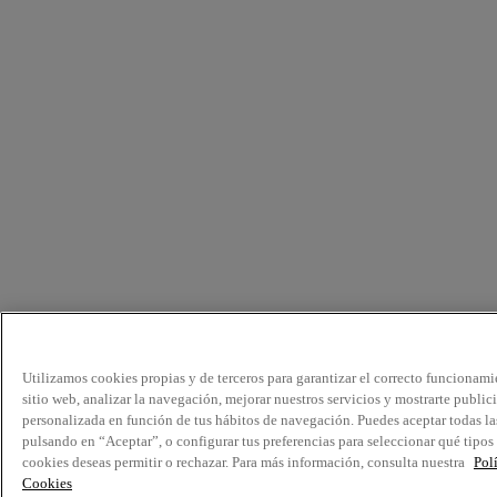
Utilizamos cookies propias y de terceros para garantizar el correcto funcionami
sitio web, analizar la navegación, mejorar nuestros servicios y mostrarte public
personalizada en función de tus hábitos de navegación. Puedes aceptar todas la
pulsando en “Aceptar”, o configurar tus preferencias para seleccionar qué tipos
cookies deseas permitir o rechazar. Para más información, consulta nuestra
Pol
Cookies