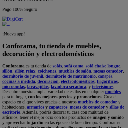
Pago 100% Seguro
¡Nueva app!
Conforama, tu tienda de muebles,
decoración y electrodomésticos
Conforama
es tu tienda de
sofás
,
sofá cama
,
sofá chaise longue
,
sillón
,
sillón relax
,
colchones
,
muebles de salón
,
mesas comedor
,
dormitorio de juvenil
,
dormitorio de matrimonio
,
canapés
,
cocinas a medida
,
decoración
,
electrodomésticos
,
frigoríficos
,
microondas
,
lavavajillas
,
lavadora secadora
, y
televisiones
.
Descubre nuestra amplia variedad de estilos en cualquier
muebles
para tu hogar,
con los mejores precios y promociones
. Crea el
espacio en el que vives gracias a nuestros
muebles de comedor
y
habitaciones,
armarios
y
zapateros
,
mesas de comedor
y
sillas de
escritorio
. Además, podrás decorar tu casa con multitud de
artículos, tener el mejor ocio con los productos de
imagen y sonido
y aprovechar tu
jardín
en las épocas de buen tiempo. Conforama
realiza el
servicio de envío a domicilio como recogida en tienda.