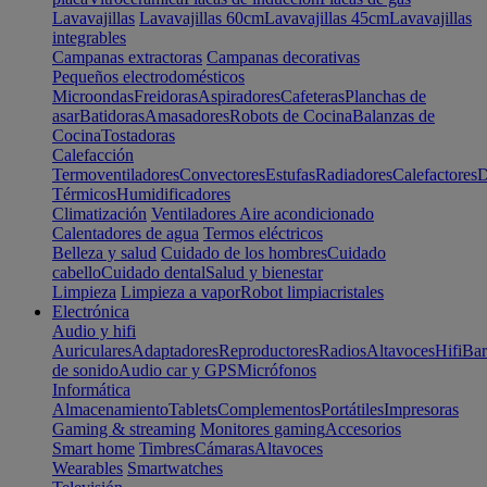
Lavavajillas
Lavavajillas 60cm
Lavavajillas 45cm
Lavavajillas
integrables
Campanas extractoras
Campanas decorativas
Pequeños electrodomésticos
Microondas
Freidoras
Aspiradores
Cafeteras
Planchas de
asar
Batidoras
Amasadores
Robots de Cocina
Balanzas de
Cocina
Tostadoras
Calefacción
Termoventiladores
Convectores
Estufas
Radiadores
Calefactores
D
Térmicos
Humidificadores
Climatización
Ventiladores
Aire acondicionado
Calentadores de agua
Termos eléctricos
Belleza y salud
Cuidado de los hombres
Cuidado
cabello
Cuidado dental
Salud y bienestar
Limpieza
Limpieza a vapor
Robot limpiacristales
Electrónica
Audio y hifi
Auriculares
Adaptadores
Reproductores
Radios
Altavoces
Hifi
Bar
de sonido
Audio car y GPS
Micrófonos
Informática
Almacenamiento
Tablets
Complementos
Portátiles
Impresoras
Gaming & streaming
Monitores gaming
Accesorios
Smart home
Timbres
Cámaras
Altavoces
Wearables
Smartwatches