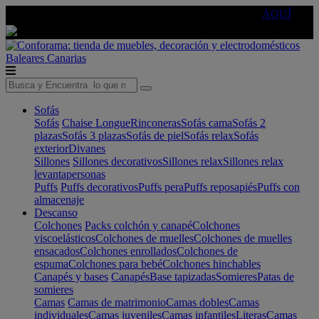
🔵Cambia tu electro con
-10% EXTRA
de descuento ☑️
AQUÍ
Baleares
Canarias
Sofás
Sofás
Chaise Longue
Rinconeras
Sofás cama
Sofás 2
plazas
Sofás 3 plazas
Sofás de piel
Sofás relax
Sofás
exterior
Divanes
Sillones
Sillones decorativos
Sillones relax
Sillones relax
levantapersonas
Puffs
Puffs decorativos
Puffs pera
Puffs reposapiés
Puffs con
almacenaje
Descanso
Colchones
Packs colchón y canapé
Colchones
viscoelásticos
Colchones de muelles
Colchones de muelles
ensacados
Colchones enrollados
Colchones de
espuma
Colchones para bebé
Colchones hinchables
Canapés y bases
Canapés
Base tapizadas
Somieres
Patas de
somieres
Camas
Camas de matrimonio
Camas dobles
Camas
individuales
Camas juveniles
Camas infantiles
Literas
Camas