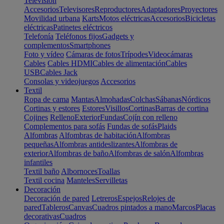
Televisión
Accesorios
Televisores
Reproductores
Adaptadores
Proyectores
Movilidad urbana
Karts
Motos eléctricas
Accesorios
Bicicletas
eléctricas
Patinetes eléctricos
Telefonía
Teléfonos fijos
Gadgets y
complementos
Smartphones
Foto y vídeo
Cámaras de fotos
Trípodes
Videocámaras
Cables
Cables HDMI
Cables de alimentación
Cables
USB
Cables Jack
Consolas y videojuegos
Accesorios
Textil
Ropa de cama
Mantas
Almohadas
Colchas
Sábanas
Nórdicos
Cortinas y estores
Estores
Visillos
Cortinas
Barras de cortina
Cojines
Relleno
Exterior
Fundas
Cojín con relleno
Complementos para sofás
Fundas de sofás
Plaids
Alfombras
Alfombras de habitación
Alfombras
pequeñas
Alfombras antideslizantes
Alfombras de
exterior
Alfombras de baño
Alfombras de salón
Alfombras
infantiles
Textil baño
Albornoces
Toallas
Textil cocina
Manteles
Servilletas
Decoración
Decoración de pared
Letreros
Espejos
Relojes de
pared
Tableros
Canvas
Cuadros pintados a mano
Marcos
Placas
decorativas
Cuadros