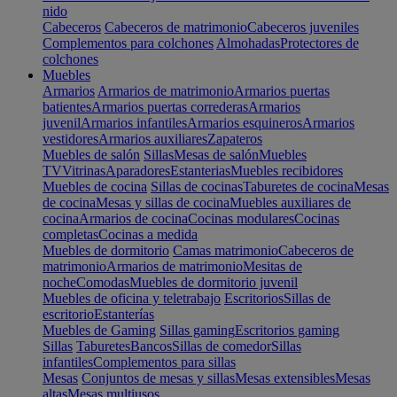
nido
Cabeceros
Cabeceros de matrimonio
Cabeceros juveniles
Complementos para colchones
Almohadas
Protectores de
colchones
Muebles
Armarios
Armarios de matrimonio
Armarios puertas
batientes
Armarios puertas correderas
Armarios
juvenil
Armarios infantiles
Armarios esquineros
Armarios
vestidores
Armarios auxiliares
Zapateros
Muebles de salón
Sillas
Mesas de salón
Muebles
TV
Vitrinas
Aparadores
Estanterias
Muebles recibidores
Muebles de cocina
Sillas de cocinas
Taburetes de cocina
Mesas
de cocina
Mesas y sillas de cocina
Muebles auxiliares de
cocina
Armarios de cocina
Cocinas modulares
Cocinas
completas
Cocinas a medida
Muebles de dormitorio
Camas matrimonio
Cabeceros de
matrimonio
Armarios de matrimonio
Mesitas de
noche
Comodas
Muebles de dormitorio juvenil
Muebles de oficina y teletrabajo
Escritorios
Sillas de
escritorio
Estanterías
Muebles de Gaming
Sillas gaming
Escritorios gaming
Sillas
Taburetes
Bancos
Sillas de comedor
Sillas
infantiles
Complementos para sillas
Mesas
Conjuntos de mesas y sillas
Mesas extensibles
Mesas
altas
Mesas multiusos