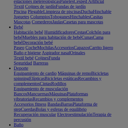
estaciones metereológicas
Paneles
Cesped Artificial
Textil
Cojines de jardín
Fundas de jardín
Piscina
Plegable
Limpieza de piscinas
Ducha
Hinchable
Juguetes
Columpios
Toboganes
Hinchables
Casitas
Mascotas
Comederos
Jaulas
Casetas para mascotas
Bebé
Habitación bebé
Humidificadores
Cestas
Colchón para
bebé
Muebles para habitación de bebé
Cunas
Cama
bebé
Decoración bebé
Paseo
Coche
Mochilas
Accesorios
Capazos
Carrito ligero
Baño e higiene
Aspirador nasal
Orinales
Textil bebé
Cojines
Funda
Seguridad
Barreras
Deporte
Equipamiento de cardio
Máquinas de remo
Bicicletas
spinning
Elípticas
Bicicletas estáticas
Recambios y
complementos
Cintas
Rodillos
Equipamiento de musculación
Bancos
Mancuernas
Máquinas
Plataformas
vibratorias
Recambios y complementos
Accesorios fitness
Bandas
Barras
Plataforma de
step
Cuerdas
Bolas y esferas de equilibrio
Recuperación muscular
Electroestimulación
Terapia de
percusión
Baño