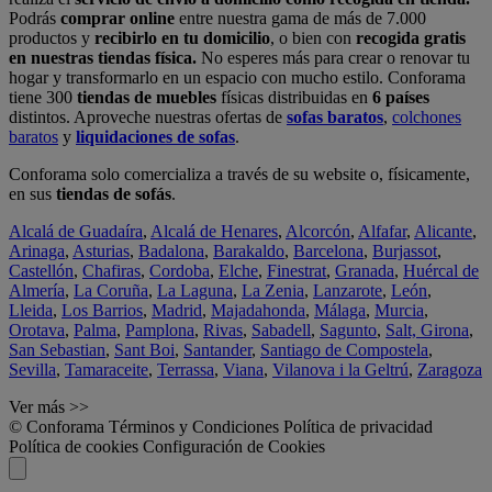
Podrás
comprar online
entre nuestra gama de más de 7.000
productos y
recibirlo en tu domicilio
, o bien con
recogida gratis
en nuestras tiendas física.
No esperes más para crear o renovar tu
hogar y transformarlo en un espacio con mucho estilo. Conforama
tiene 300
tiendas de muebles
físicas distribuidas en
6 países
distintos. Aproveche nuestras ofertas de
sofas baratos
,
colchones
baratos
y
liquidaciones de sofas
.
Conforama solo comercializa a través de su website o, físicamente,
en sus
tiendas de sofás
.
Alcalá de Guadaíra
,
Alcalá de Henares
,
Alcorcón
,
Alfafar
,
Alicante
,
Arinaga
,
Asturias
,
Badalona
,
Barakaldo
,
Barcelona
,
Burjassot
,
Castellón
,
Chafiras
,
Cordoba
,
Elche
,
Finestrat
,
Granada
,
Huércal de
Almería
,
La Coruña
,
La Laguna
,
La Zenia
,
Lanzarote
,
León
,
Lleida
,
Los Barrios
,
Madrid
,
Majadahonda
,
Málaga
,
Murcia
,
Orotava
,
Palma
,
Pamplona
,
Rivas
,
Sabadell
,
Sagunto
,
Salt, Girona
,
San Sebastian
,
Sant Boi
,
Santander
,
Santiago de Compostela
,
Sevilla
,
Tamaraceite
,
Terrassa
,
Viana
,
Vilanova i la Geltrú
,
Zaragoza
Ver más >>
© Conforama
Términos y Condiciones
Política de privacidad
Política de cookies
Configuración de Cookies