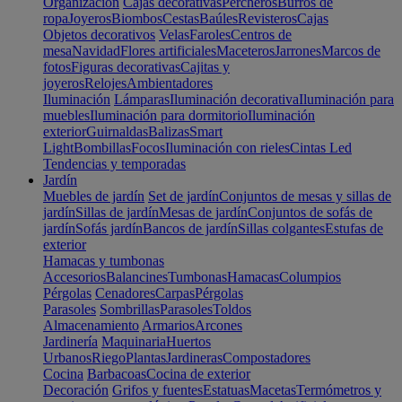
Organización
Cajas decorativas
Percheros
Burros de
ropa
Joyeros
Biombos
Cestas
Baúles
Revisteros
Cajas
Objetos decorativos
Velas
Faroles
Centros de
mesa
Navidad
Flores artificiales
Maceteros
Jarrones
Marcos de
fotos
Figuras decorativas
Cajitas y
joyeros
Relojes
Ambientadores
Iluminación
Lámparas
Iluminación decorativa
Iluminación para
muebles
Iluminación para dormitorio
Iluminación
exterior
Guirnaldas
Balizas
Smart
Light
Bombillas
Focos
Iluminación con rieles
Cintas Led
Tendencias y temporadas
Jardín
Muebles de jardín
Set de jardín
Conjuntos de mesas y sillas de
jardín
Sillas de jardín
Mesas de jardín
Conjuntos de sofás de
jardín
Sofás jardín
Bancos de jardín
Sillas colgantes
Estufas de
exterior
Hamacas y tumbonas
Accesorios
Balancines
Tumbonas
Hamacas
Columpios
Pérgolas
Cenadores
Carpas
Pérgolas
Parasoles
Sombrillas
Parasoles
Toldos
Almacenamiento
Armarios
Arcones
Jardinería
Maquinaria
Huertos
Urbanos
Riego
Plantas
Jardineras
Compostadores
Cocina
Barbacoas
Cocina de exterior
Decoración
Grifos y fuentes
Estatuas
Macetas
Termómetros y