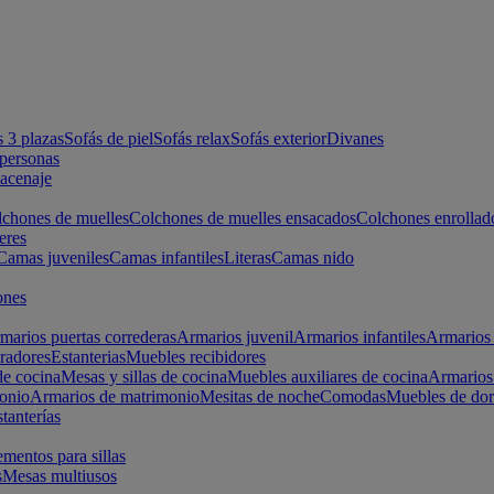
s 3 plazas
Sofás de piel
Sofás relax
Sofás exterior
Divanes
apersonas
macenaje
chones de muelles
Colchones de muelles ensacados
Colchones enrollad
eres
Camas juveniles
Camas infantiles
Literas
Camas nido
ones
marios puertas correderas
Armarios juvenil
Armarios infantiles
Armarios 
radores
Estanterias
Muebles recibidores
e cocina
Mesas y sillas de cocina
Muebles auxiliares de cocina
Armarios
onio
Armarios de matrimonio
Mesitas de noche
Comodas
Muebles de dor
tanterías
entos para sillas
s
Mesas multiusos