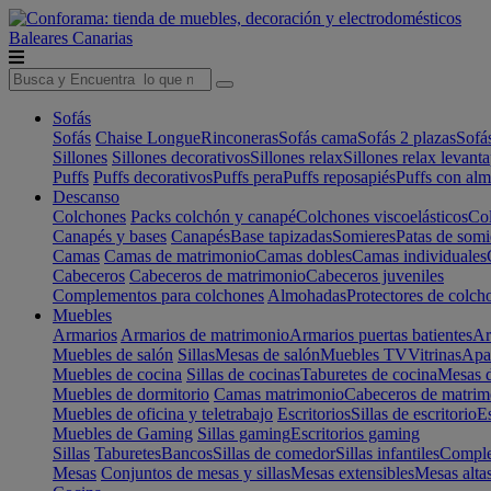
Baleares
Canarias
Sofás
Sofás
Chaise Longue
Rinconeras
Sofás cama
Sofás 2 plazas
Sofá
Sillones
Sillones decorativos
Sillones relax
Sillones relax levant
Puffs
Puffs decorativos
Puffs pera
Puffs reposapiés
Puffs con al
Descanso
Colchones
Packs colchón y canapé
Colchones viscoelásticos
Col
Canapés y bases
Canapés
Base tapizadas
Somieres
Patas de somi
Camas
Camas de matrimonio
Camas dobles
Camas individuales
Cabeceros
Cabeceros de matrimonio
Cabeceros juveniles
Complementos para colchones
Almohadas
Protectores de colch
Muebles
Armarios
Armarios de matrimonio
Armarios puertas batientes
Ar
Muebles de salón
Sillas
Mesas de salón
Muebles TV
Vitrinas
Apa
Muebles de cocina
Sillas de cocinas
Taburetes de cocina
Mesas d
Muebles de dormitorio
Camas matrimonio
Cabeceros de matrim
Muebles de oficina y teletrabajo
Escritorios
Sillas de escritorio
Es
Muebles de Gaming
Sillas gaming
Escritorios gaming
Sillas
Taburetes
Bancos
Sillas de comedor
Sillas infantiles
Complem
Mesas
Conjuntos de mesas y sillas
Mesas extensibles
Mesas alta