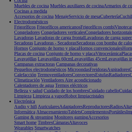
Cocina
Muebles de cocina
Muebles auxiliares de cocina
Armarios de co
Cocinas a medida
Accesorios de cocina
Menaje
Servicio de mesa
Cubertería
Cuchil
Electrodomésticos
Frigoríficos
Frigoríficos americanos
Frigoríficos combi
Vinoteca
Congeladores
Congeladores verticales
Congeladores horizontal
Lavadoras
Lavadoras de carga frontal
Lavadoras de carga super
Secadoras
Lavadoras - Secadoras
Secadoras con bomba de calo
Hornos
Conjunto de horno y placa
Hornos convencionales
Horno
Placas de cocina
Conjunto de horno y placa
Vitrocerámica
Placa
Lavavajillas
Lavavajillas 60cm
Lavavajillas 45cm
Lavavajillas i
Campanas extractoras
Campanas decorativas
Pequeños electrodomésticos
Microondas
Freidoras
Aspiradores
C
Calefacción
Termoventiladores
Convectores
Estufas
Radiadores
C
Climatización
Ventiladores
Aire acondicionado
Calentadores de agua
Termos eléctricos
Belleza y salud
Cuidado de los hombres
Cuidado cabello
Cuidad
Limpieza
Limpieza a vapor
Robot limpiacristales
Electrónica
Audio y hifi
Auriculares
Adaptadores
Reproductores
Radios
Alta
Informática
Almacenamiento
Tablets
Complementos
Portátiles
Im
Gaming & streaming
Monitores gaming
Accesorios
Smart home
Timbres
Cámaras
Altavoces
Wearables
Smartwatches