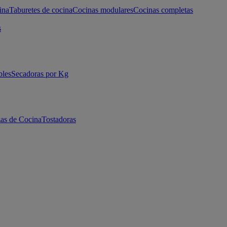
ina
Taburetes de cocina
Cocinas modulares
Cocinas completas
s
bles
Secadoras por Kg
as de Cocina
Tostadoras