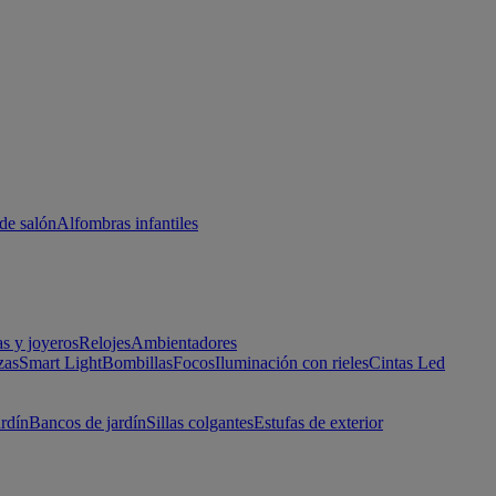
de salón
Alfombras infantiles
as y joyeros
Relojes
Ambientadores
zas
Smart Light
Bombillas
Focos
Iluminación con rieles
Cintas Led
ardín
Bancos de jardín
Sillas colgantes
Estufas de exterior