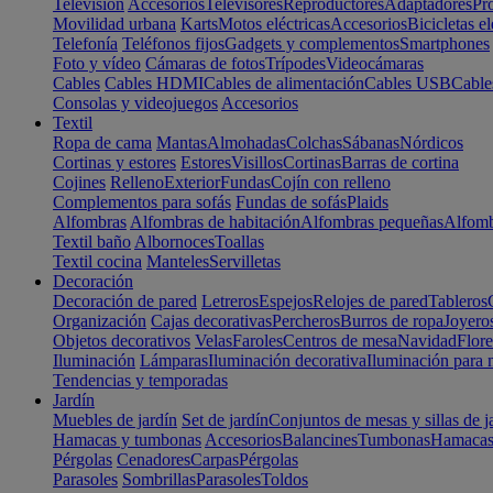
Televisión
Accesorios
Televisores
Reproductores
Adaptadores
Pr
Movilidad urbana
Karts
Motos eléctricas
Accesorios
Bicicletas el
Telefonía
Teléfonos fijos
Gadgets y complementos
Smartphones
Foto y vídeo
Cámaras de fotos
Trípodes
Videocámaras
Cables
Cables HDMI
Cables de alimentación
Cables USB
Cable
Consolas y videojuegos
Accesorios
Textil
Ropa de cama
Mantas
Almohadas
Colchas
Sábanas
Nórdicos
Cortinas y estores
Estores
Visillos
Cortinas
Barras de cortina
Cojines
Relleno
Exterior
Fundas
Cojín con relleno
Complementos para sofás
Fundas de sofás
Plaids
Alfombras
Alfombras de habitación
Alfombras pequeñas
Alfomb
Textil baño
Albornoces
Toallas
Textil cocina
Manteles
Servilletas
Decoración
Decoración de pared
Letreros
Espejos
Relojes de pared
Tableros
Organización
Cajas decorativas
Percheros
Burros de ropa
Joyero
Objetos decorativos
Velas
Faroles
Centros de mesa
Navidad
Flore
Iluminación
Lámparas
Iluminación decorativa
Iluminación para 
Tendencias y temporadas
Jardín
Muebles de jardín
Set de jardín
Conjuntos de mesas y sillas de j
Hamacas y tumbonas
Accesorios
Balancines
Tumbonas
Hamaca
Pérgolas
Cenadores
Carpas
Pérgolas
Parasoles
Sombrillas
Parasoles
Toldos