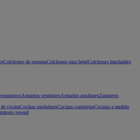
os
Colchones de espuma
Colchones para bebé
Colchones hinchables
esquineros
Armarios vestidores
Armarios auxiliares
Zapateros
 de cocina
Cocinas modulares
Cocinas completas
Cocinas a medida
mitorio juvenil