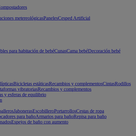
ompostadores
aciones metereológicas
Paneles
Cesped Artificial
les para habitación de bebé
Cunas
Cama bebé
Decoración bebé
lípticas
Bicicletas estáticas
Recambios y complementos
Cintas
Rodillos
taformas vibratorias
Recambios y complementos
s y esferas de equilibrio
ón
alleros
Jaboneras
Escobillero
Portarrollos
Cestas de ropa
cadores para baño
Armarios para baño
Repisa para baño
inados
Espejos de baño con aumento