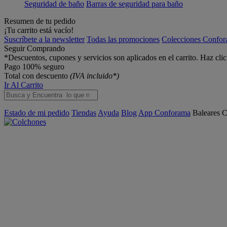
Seguridad de baño
Barras de seguridad para baño
Resumen de tu pedido
¡Tu carrito está vacío!
Suscríbete a la newsletter
Todas las promociones
Colecciones Confo
Seguir Comprando
*Descuentos, cupones y servicios son aplicados en el carrito. Haz cli
Pago 100% seguro
Total con descuento
(IVA incluido*)
Ir Al Carrito
Estado de mi pedido
Tiendas
Ayuda
Blog
App Conforama
Baleares
C