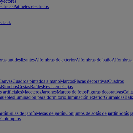
oyectores
éctricas
Patinetes eléctricos
s Jack
ras antideslizantes
Alfombras de exterior
Alfombras de baño
Alfombras 
Canvas
Cuadros pintados a mano
Marcos
Placas decorativas
Cuadros
s
Biombos
Cestas
Baúles
Revisteros
Cajas
s artificiales
Maceteros
Jarrones
Marcos de fotos
Figuras decorativas
Cajit
muebles
Iluminación para dormitorio
Iluminación exterior
Guirnaldas
Bali
ardín
Sillas de jardín
Mesas de jardín
Conjuntos de sofás de jardín
Sofás j
s
Columpios