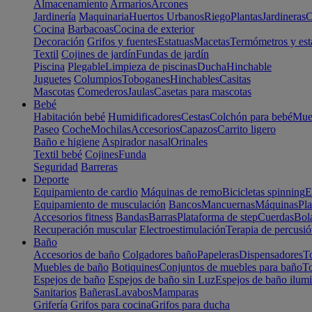
Almacenamiento
Armarios
Arcones
Jardinería
Maquinaria
Huertos Urbanos
Riego
Plantas
Jardineras
C
Cocina
Barbacoas
Cocina de exterior
Decoración
Grifos y fuentes
Estatuas
Macetas
Termómetros y est
Textil
Cojines de jardín
Fundas de jardín
Piscina
Plegable
Limpieza de piscinas
Ducha
Hinchable
Juguetes
Columpios
Toboganes
Hinchables
Casitas
Mascotas
Comederos
Jaulas
Casetas para mascotas
Bebé
Habitación bebé
Humidificadores
Cestas
Colchón para bebé
Mueb
Paseo
Coche
Mochilas
Accesorios
Capazos
Carrito ligero
Baño e higiene
Aspirador nasal
Orinales
Textil bebé
Cojines
Funda
Seguridad
Barreras
Deporte
Equipamiento de cardio
Máquinas de remo
Bicicletas spinning
E
Equipamiento de musculación
Bancos
Mancuernas
Máquinas
Pla
Accesorios fitness
Bandas
Barras
Plataforma de step
Cuerdas
Bola
Recuperación muscular
Electroestimulación
Terapia de percusi
Baño
Accesorios de baño
Colgadores baño
Papeleras
Dispensadores
To
Muebles de baño
Botiquines
Conjuntos de muebles para baño
To
Espejos de baño
Espejos de baño sin Luz
Espejos de baño ilum
Sanitarios
Bañeras
Lavabos
Mamparas
Grifería
Grifos para cocina
Grifos para ducha