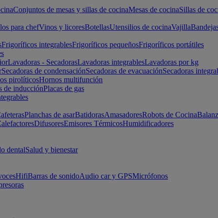
cina
Conjuntos de mesas y sillas de cocina
Mesas de cocina
Sillas de coc
los para chef
Vinos y licores
Botellas
Utensilios de cocina
Vajilla
Bandeja
s
Frigoríficos integrables
Frigoríficos pequeños
Frigoríficos portátiles
es
ior
Lavadoras - Secadoras
Lavadoras integrables
Lavadoras por kg
r
Secadoras de condensación
Secadoras de evacuación
Secadoras integra
s pirolíticos
Hornos multifunción
s de inducción
Placas de gas
ntegrables
afeteras
Planchas de asar
Batidoras
Amasadores
Robots de Cocina
Balanz
alefactores
Difusores
Emisores Térmicos
Humidificadores
o dental
Salud y bienestar
voces
Hifi
Barras de sonido
Audio car y GPS
Micrófonos
presoras