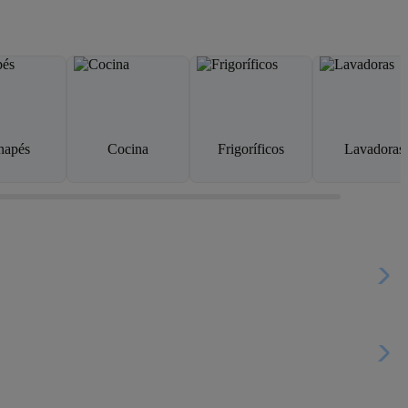
napés
Cocina
Frigoríficos
Lavadoras