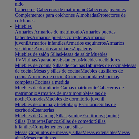
nido
Cabeceros
Cabeceros de matrimonio
Cabeceros juveniles
Complementos para colchones
Almohadas
Protectores de
colchones
Muebles
Armarios
Armarios de matrimonio
Armarios puertas
batientes
Armarios puertas correderas
Armarios
juvenil
Armarios infantiles
Armarios esquineros
Armarios
vestidores
Armarios auxiliares
Zapateros
Muebles de salón
Sillas
Mesas de salón
Muebles
TV
Vitrinas
Aparadores
Estanterias
Muebles recibidores
Muebles de cocina
Sillas de cocinas
Taburetes de cocina
Mesas
de cocina
Mesas y sillas de cocina
Muebles auxiliares de
cocina
Armarios de cocina
Cocinas modulares
Cocinas
completas
Cocinas a medida
Muebles de dormitorio
Camas matrimonio
Cabeceros de
matrimonio
Armarios de matrimonio
Mesitas de
noche
Comodas
Muebles de dormitorio juvenil
Muebles de oficina y teletrabajo
Escritorios
Sillas de
escritorio
Estanterías
Muebles de Gaming
Sillas gaming
Escritorios gaming
Sillas
Taburetes
Bancos
Sillas de comedor
Sillas
infantiles
Complementos para sillas
Mesas
Conjuntos de mesas y sillas
Mesas extensibles
Mesas
altas
Mesas multiusos