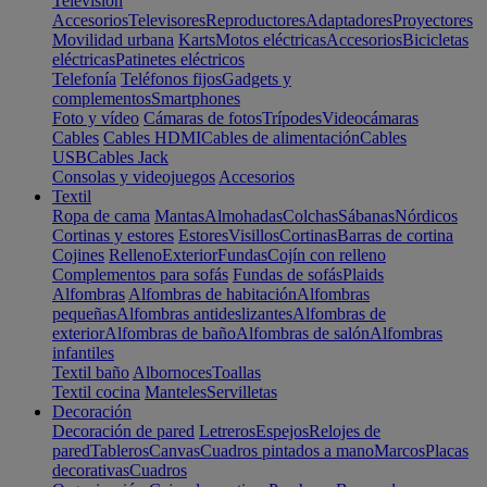
Televisión
Accesorios
Televisores
Reproductores
Adaptadores
Proyectores
Movilidad urbana
Karts
Motos eléctricas
Accesorios
Bicicletas
eléctricas
Patinetes eléctricos
Telefonía
Teléfonos fijos
Gadgets y
complementos
Smartphones
Foto y vídeo
Cámaras de fotos
Trípodes
Videocámaras
Cables
Cables HDMI
Cables de alimentación
Cables
USB
Cables Jack
Consolas y videojuegos
Accesorios
Textil
Ropa de cama
Mantas
Almohadas
Colchas
Sábanas
Nórdicos
Cortinas y estores
Estores
Visillos
Cortinas
Barras de cortina
Cojines
Relleno
Exterior
Fundas
Cojín con relleno
Complementos para sofás
Fundas de sofás
Plaids
Alfombras
Alfombras de habitación
Alfombras
pequeñas
Alfombras antideslizantes
Alfombras de
exterior
Alfombras de baño
Alfombras de salón
Alfombras
infantiles
Textil baño
Albornoces
Toallas
Textil cocina
Manteles
Servilletas
Decoración
Decoración de pared
Letreros
Espejos
Relojes de
pared
Tableros
Canvas
Cuadros pintados a mano
Marcos
Placas
decorativas
Cuadros