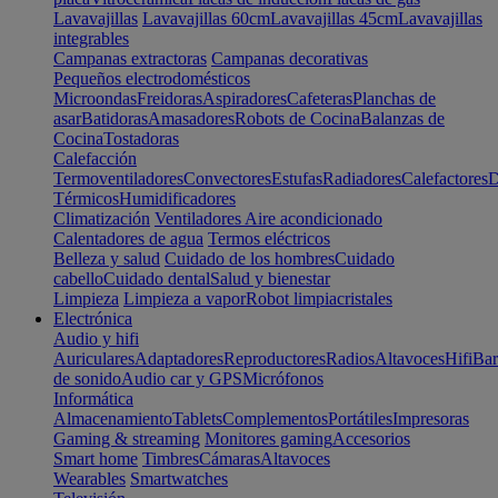
Lavavajillas
Lavavajillas 60cm
Lavavajillas 45cm
Lavavajillas
integrables
Campanas extractoras
Campanas decorativas
Pequeños electrodomésticos
Microondas
Freidoras
Aspiradores
Cafeteras
Planchas de
asar
Batidoras
Amasadores
Robots de Cocina
Balanzas de
Cocina
Tostadoras
Calefacción
Termoventiladores
Convectores
Estufas
Radiadores
Calefactores
D
Térmicos
Humidificadores
Climatización
Ventiladores
Aire acondicionado
Calentadores de agua
Termos eléctricos
Belleza y salud
Cuidado de los hombres
Cuidado
cabello
Cuidado dental
Salud y bienestar
Limpieza
Limpieza a vapor
Robot limpiacristales
Electrónica
Audio y hifi
Auriculares
Adaptadores
Reproductores
Radios
Altavoces
Hifi
Bar
de sonido
Audio car y GPS
Micrófonos
Informática
Almacenamiento
Tablets
Complementos
Portátiles
Impresoras
Gaming & streaming
Monitores gaming
Accesorios
Smart home
Timbres
Cámaras
Altavoces
Wearables
Smartwatches