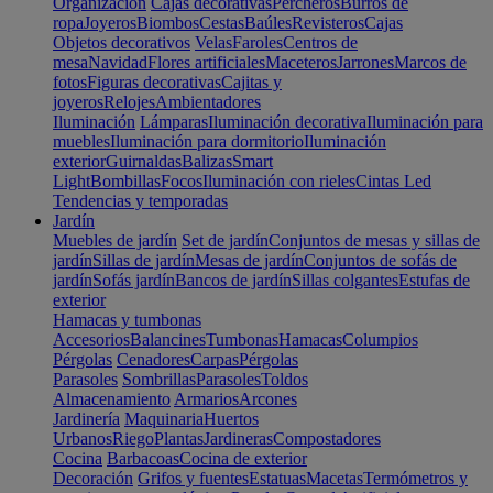
Organización
Cajas decorativas
Percheros
Burros de
ropa
Joyeros
Biombos
Cestas
Baúles
Revisteros
Cajas
Objetos decorativos
Velas
Faroles
Centros de
mesa
Navidad
Flores artificiales
Maceteros
Jarrones
Marcos de
fotos
Figuras decorativas
Cajitas y
joyeros
Relojes
Ambientadores
Iluminación
Lámparas
Iluminación decorativa
Iluminación para
muebles
Iluminación para dormitorio
Iluminación
exterior
Guirnaldas
Balizas
Smart
Light
Bombillas
Focos
Iluminación con rieles
Cintas Led
Tendencias y temporadas
Jardín
Muebles de jardín
Set de jardín
Conjuntos de mesas y sillas de
jardín
Sillas de jardín
Mesas de jardín
Conjuntos de sofás de
jardín
Sofás jardín
Bancos de jardín
Sillas colgantes
Estufas de
exterior
Hamacas y tumbonas
Accesorios
Balancines
Tumbonas
Hamacas
Columpios
Pérgolas
Cenadores
Carpas
Pérgolas
Parasoles
Sombrillas
Parasoles
Toldos
Almacenamiento
Armarios
Arcones
Jardinería
Maquinaria
Huertos
Urbanos
Riego
Plantas
Jardineras
Compostadores
Cocina
Barbacoas
Cocina de exterior
Decoración
Grifos y fuentes
Estatuas
Macetas
Termómetros y