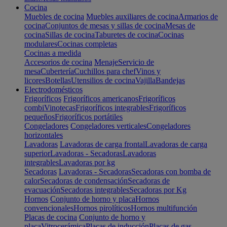
Cocina
Muebles de cocina
Muebles auxiliares de cocina
Armarios de
cocina
Conjuntos de mesas y sillas de cocina
Mesas de
cocina
Sillas de cocina
Taburetes de cocina
Cocinas
modulares
Cocinas completas
Cocinas a medida
Accesorios de cocina
Menaje
Servicio de
mesa
Cubertería
Cuchillos para chef
Vinos y
licores
Botellas
Utensilios de cocina
Vajilla
Bandejas
Electrodomésticos
Frigoríficos
Frigoríficos americanos
Frigoríficos
combi
Vinotecas
Frigoríficos integrables
Frigoríficos
pequeños
Frigoríficos portátiles
Congeladores
Congeladores verticales
Congeladores
horizontales
Lavadoras
Lavadoras de carga frontal
Lavadoras de carga
superior
Lavadoras - Secadoras
Lavadoras
integrables
Lavadoras por kg
Secadoras
Lavadoras - Secadoras
Secadoras con bomba de
calor
Secadoras de condensación
Secadoras de
evacuación
Secadoras integrables
Secadoras por Kg
Hornos
Conjunto de horno y placa
Hornos
convencionales
Hornos pirolíticos
Hornos multifunción
Placas de cocina
Conjunto de horno y
placa
Vitrocerámica
Placas de inducción
Placas de gas