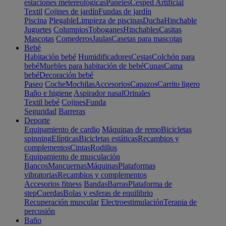
estaciones metereológicas
Paneles
Cesped Artificial
Textil
Cojines de jardín
Fundas de jardín
Piscina
Plegable
Limpieza de piscinas
Ducha
Hinchable
Juguetes
Columpios
Toboganes
Hinchables
Casitas
Mascotas
Comederos
Jaulas
Casetas para mascotas
Bebé
Habitación bebé
Humidificadores
Cestas
Colchón para
bebé
Muebles para habitación de bebé
Cunas
Cama
bebé
Decoración bebé
Paseo
Coche
Mochilas
Accesorios
Capazos
Carrito ligero
Baño e higiene
Aspirador nasal
Orinales
Textil bebé
Cojines
Funda
Seguridad
Barreras
Deporte
Equipamiento de cardio
Máquinas de remo
Bicicletas
spinning
Elípticas
Bicicletas estáticas
Recambios y
complementos
Cintas
Rodillos
Equipamiento de musculación
Bancos
Mancuernas
Máquinas
Plataformas
vibratorias
Recambios y complementos
Accesorios fitness
Bandas
Barras
Plataforma de
step
Cuerdas
Bolas y esferas de equilibrio
Recuperación muscular
Electroestimulación
Terapia de
percusión
Baño