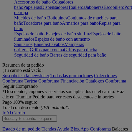
Accesorios de baño
Colgadores
baño
Papeleras
Dispensadores
Toalleros
Jaboneras
Escobillero
Port
de ropa
Muebles de baño
Botiquines
Conjuntos de muebles para
baño
Tocadores para baño
Armarios para baño
Repisa para
baño
Espejos de baño
Espejos de baño sin Luz
Espejos de baño
iluminados
Espejos de baño con aumento
Sanitarios
Bañeras
Lavabos
Mamparas
Grifería
Grifos para cocina
Grifos para ducha
Seguridad de baño
Barras de seguridad para baño
Resumen de tu pedido
¡Tu carrito está vacío!
Suscríbete a la newsletter
Todas las promociones
Colecciones
Conforama
Tarjeta Conforama
Financiación
Catálogos Conforama
Seguir Comprando
*Descuentos, cupones y servicios son aplicados en el carrito. Haz
clic en Tramitar Pedido para ver estos descuentos e importes
Pago 100% seguro
Total con descuento
(IVA incluido*)
Ir Al Carrito
Estado de mi pedido
Tiendas
Ayuda
Blog
App Conforama
Baleares