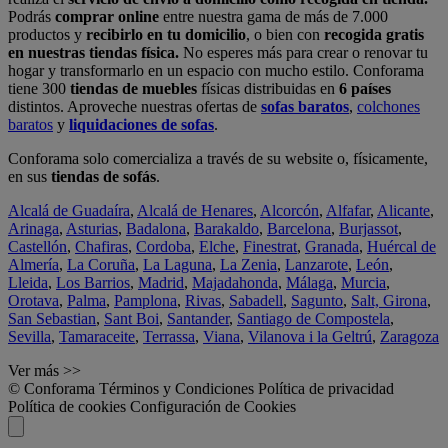
Podrás
comprar online
entre nuestra gama de más de 7.000
productos y
recibirlo en tu domicilio
, o bien con
recogida gratis
en nuestras tiendas física.
No esperes más para crear o renovar tu
hogar y transformarlo en un espacio con mucho estilo. Conforama
tiene 300
tiendas de muebles
físicas distribuidas en
6 países
distintos. Aproveche nuestras ofertas de
sofas baratos
,
colchones
baratos
y
liquidaciones de sofas
.
Conforama solo comercializa a través de su website o, físicamente,
en sus
tiendas de sofás
.
Alcalá de Guadaíra
,
Alcalá de Henares
,
Alcorcón
,
Alfafar
,
Alicante
,
Arinaga
,
Asturias
,
Badalona
,
Barakaldo
,
Barcelona
,
Burjassot
,
Castellón
,
Chafiras
,
Cordoba
,
Elche
,
Finestrat
,
Granada
,
Huércal de
Almería
,
La Coruña
,
La Laguna
,
La Zenia
,
Lanzarote
,
León
,
Lleida
,
Los Barrios
,
Madrid
,
Majadahonda
,
Málaga
,
Murcia
,
Orotava
,
Palma
,
Pamplona
,
Rivas
,
Sabadell
,
Sagunto
,
Salt, Girona
,
San Sebastian
,
Sant Boi
,
Santander
,
Santiago de Compostela
,
Sevilla
,
Tamaraceite
,
Terrassa
,
Viana
,
Vilanova i la Geltrú
,
Zaragoza
Ver más >>
© Conforama
Términos y Condiciones
Política de privacidad
Política de cookies
Configuración de Cookies