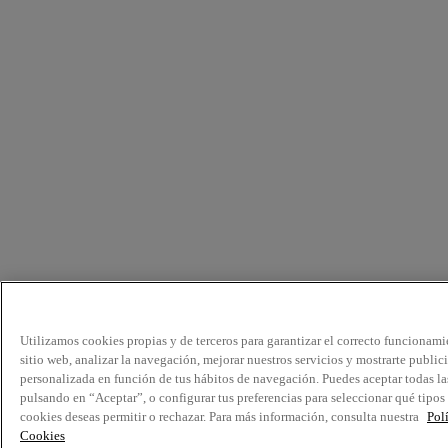
Utilizamos cookies propias y de terceros para garantizar el correcto funcionami
sitio web, analizar la navegación, mejorar nuestros servicios y mostrarte public
personalizada en función de tus hábitos de navegación. Puedes aceptar todas la
pulsando en “Aceptar”, o configurar tus preferencias para seleccionar qué tipos
cookies deseas permitir o rechazar. Para más información, consulta nuestra
Pol
Cookies