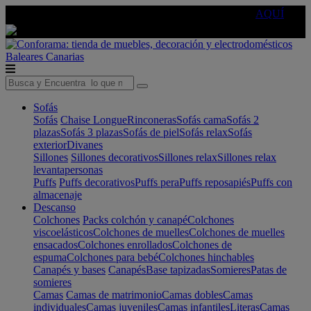
🔵Cambia tu electro con
-10% EXTRA
de descuento ☑️
AQUÍ
Baleares
Canarias
Sofás
Sofás
Chaise Longue
Rinconeras
Sofás cama
Sofás 2
plazas
Sofás 3 plazas
Sofás de piel
Sofás relax
Sofás
exterior
Divanes
Sillones
Sillones decorativos
Sillones relax
Sillones relax
levantapersonas
Puffs
Puffs decorativos
Puffs pera
Puffs reposapiés
Puffs con
almacenaje
Descanso
Colchones
Packs colchón y canapé
Colchones
viscoelásticos
Colchones de muelles
Colchones de muelles
ensacados
Colchones enrollados
Colchones de
espuma
Colchones para bebé
Colchones hinchables
Canapés y bases
Canapés
Base tapizadas
Somieres
Patas de
somieres
Camas
Camas de matrimonio
Camas dobles
Camas
individuales
Camas juveniles
Camas infantiles
Literas
Camas