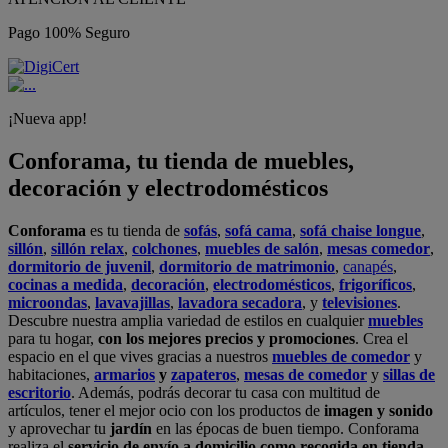
Pago 100% Seguro
¡Nueva app!
Conforama, tu tienda de muebles,
decoración y electrodomésticos
Conforama
es tu tienda de
sofás
,
sofá cama
,
sofá chaise longue
,
sillón
,
sillón relax
,
colchones
,
muebles de salón
,
mesas comedor
,
dormitorio de juvenil
,
dormitorio de matrimonio
,
canapés
,
cocinas a medida
,
decoración
,
electrodomésticos
,
frigoríficos
,
microondas
,
lavavajillas
,
lavadora secadora
, y
televisiones
.
Descubre nuestra amplia variedad de estilos en cualquier
muebles
para tu hogar,
con los mejores precios y promociones
. Crea el
espacio en el que vives gracias a nuestros
muebles de comedor
y
habitaciones,
armarios
y
zapateros
,
mesas de comedor
y
sillas de
escritorio
. Además, podrás decorar tu casa con multitud de
artículos, tener el mejor ocio con los productos de
imagen y sonido
y aprovechar tu
jardín
en las épocas de buen tiempo. Conforama
realiza el
servicio de envío a domicilio como recogida en tienda.