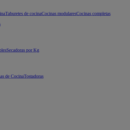
ina
Taburetes de cocina
Cocinas modulares
Cocinas completas
s
bles
Secadoras por Kg
as de Cocina
Tostadoras