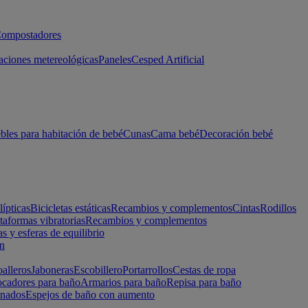
ompostadores
aciones metereológicas
Paneles
Cesped Artificial
les para habitación de bebé
Cunas
Cama bebé
Decoración bebé
lípticas
Bicicletas estáticas
Recambios y complementos
Cintas
Rodillos
taformas vibratorias
Recambios y complementos
s y esferas de equilibrio
ón
alleros
Jaboneras
Escobillero
Portarrollos
Cestas de ropa
cadores para baño
Armarios para baño
Repisa para baño
inados
Espejos de baño con aumento