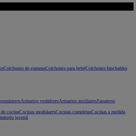
os
Colchones de espuma
Colchones para bebé
Colchones hinchables
esquineros
Armarios vestidores
Armarios auxiliares
Zapateros
 de cocina
Cocinas modulares
Cocinas completas
Cocinas a medida
mitorio juvenil