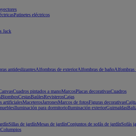
oyectores
éctricas
Patinetes eléctricos
s Jack
ras antideslizantes
Alfombras de exterior
Alfombras de baño
Alfombras 
Canvas
Cuadros pintados a mano
Marcos
Placas decorativas
Cuadros
s
Biombos
Cestas
Baúles
Revisteros
Cajas
s artificiales
Maceteros
Jarrones
Marcos de fotos
Figuras decorativas
Cajit
muebles
Iluminación para dormitorio
Iluminación exterior
Guirnaldas
Bali
ardín
Sillas de jardín
Mesas de jardín
Conjuntos de sofás de jardín
Sofás j
s
Columpios