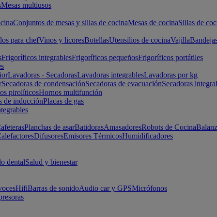
s
Mesas multiusos
cina
Conjuntos de mesas y sillas de cocina
Mesas de cocina
Sillas de coc
los para chef
Vinos y licores
Botellas
Utensilios de cocina
Vajilla
Bandeja
s
Frigoríficos integrables
Frigoríficos pequeños
Frigoríficos portátiles
es
ior
Lavadoras - Secadoras
Lavadoras integrables
Lavadoras por kg
r
Secadoras de condensación
Secadoras de evacuación
Secadoras integra
s pirolíticos
Hornos multifunción
s de inducción
Placas de gas
ntegrables
afeteras
Planchas de asar
Batidoras
Amasadores
Robots de Cocina
Balanz
alefactores
Difusores
Emisores Térmicos
Humidificadores
o dental
Salud y bienestar
voces
Hifi
Barras de sonido
Audio car y GPS
Micrófonos
presoras