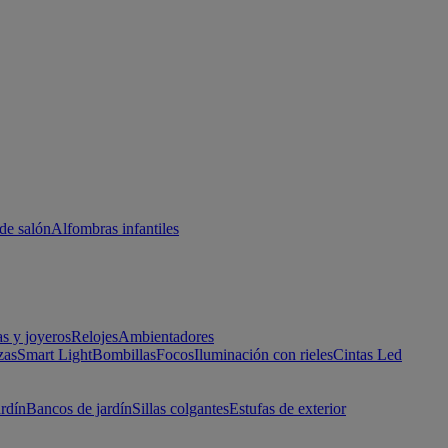
de salón
Alfombras infantiles
as y joyeros
Relojes
Ambientadores
zas
Smart Light
Bombillas
Focos
Iluminación con rieles
Cintas Led
ardín
Bancos de jardín
Sillas colgantes
Estufas de exterior