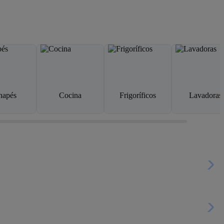
napés
Cocina
Frigoríficos
Lavadoras