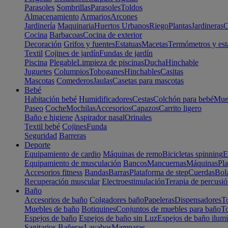
Parasoles
Sombrillas
Parasoles
Toldos
Almacenamiento
Armarios
Arcones
Jardinería
Maquinaria
Huertos Urbanos
Riego
Plantas
Jardineras
C
Cocina
Barbacoas
Cocina de exterior
Decoración
Grifos y fuentes
Estatuas
Macetas
Termómetros y est
Textil
Cojines de jardín
Fundas de jardín
Piscina
Plegable
Limpieza de piscinas
Ducha
Hinchable
Juguetes
Columpios
Toboganes
Hinchables
Casitas
Mascotas
Comederos
Jaulas
Casetas para mascotas
Bebé
Habitación bebé
Humidificadores
Cestas
Colchón para bebé
Mueb
Paseo
Coche
Mochilas
Accesorios
Capazos
Carrito ligero
Baño e higiene
Aspirador nasal
Orinales
Textil bebé
Cojines
Funda
Seguridad
Barreras
Deporte
Equipamiento de cardio
Máquinas de remo
Bicicletas spinning
E
Equipamiento de musculación
Bancos
Mancuernas
Máquinas
Pla
Accesorios fitness
Bandas
Barras
Plataforma de step
Cuerdas
Bola
Recuperación muscular
Electroestimulación
Terapia de percusi
Baño
Accesorios de baño
Colgadores baño
Papeleras
Dispensadores
To
Muebles de baño
Botiquines
Conjuntos de muebles para baño
To
Espejos de baño
Espejos de baño sin Luz
Espejos de baño ilum
Sanitarios
Bañeras
Lavabos
Mamparas