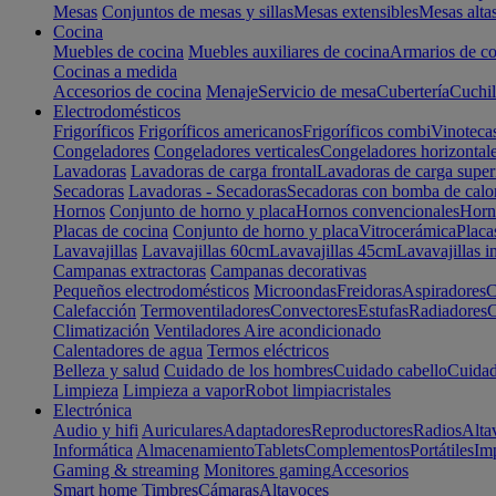
Mesas
Conjuntos de mesas y sillas
Mesas extensibles
Mesas alta
Cocina
Muebles de cocina
Muebles auxiliares de cocina
Armarios de co
Cocinas a medida
Accesorios de cocina
Menaje
Servicio de mesa
Cubertería
Cuchil
Electrodomésticos
Frigoríficos
Frigoríficos americanos
Frigoríficos combi
Vinoteca
Congeladores
Congeladores verticales
Congeladores horizontal
Lavadoras
Lavadoras de carga frontal
Lavadoras de carga super
Secadoras
Lavadoras - Secadoras
Secadoras con bomba de calo
Hornos
Conjunto de horno y placa
Hornos convencionales
Horno
Placas de cocina
Conjunto de horno y placa
Vitrocerámica
Placa
Lavavajillas
Lavavajillas 60cm
Lavavajillas 45cm
Lavavajillas i
Campanas extractoras
Campanas decorativas
Pequeños electrodomésticos
Microondas
Freidoras
Aspiradores
C
Calefacción
Termoventiladores
Convectores
Estufas
Radiadores
C
Climatización
Ventiladores
Aire acondicionado
Calentadores de agua
Termos eléctricos
Belleza y salud
Cuidado de los hombres
Cuidado cabello
Cuidad
Limpieza
Limpieza a vapor
Robot limpiacristales
Electrónica
Audio y hifi
Auriculares
Adaptadores
Reproductores
Radios
Alta
Informática
Almacenamiento
Tablets
Complementos
Portátiles
Im
Gaming & streaming
Monitores gaming
Accesorios
Smart home
Timbres
Cámaras
Altavoces