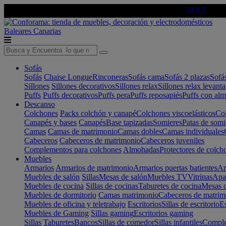
🔵Cambia tu electro con
-10% EXTRA
de descuento ☑️
AQUÍ
Baleares
Canarias
Sofás
Sofás
Chaise Longue
Rinconeras
Sofás cama
Sofás 2 plazas
Sofá
Sillones
Sillones decorativos
Sillones relax
Sillones relax levant
Puffs
Puffs decorativos
Puffs pera
Puffs reposapiés
Puffs con al
Descanso
Colchones
Packs colchón y canapé
Colchones viscoelásticos
Col
Canapés y bases
Canapés
Base tapizadas
Somieres
Patas de somi
Camas
Camas de matrimonio
Camas dobles
Camas individuales
Cabeceros
Cabeceros de matrimonio
Cabeceros juveniles
Complementos para colchones
Almohadas
Protectores de colch
Muebles
Armarios
Armarios de matrimonio
Armarios puertas batientes
Ar
Muebles de salón
Sillas
Mesas de salón
Muebles TV
Vitrinas
Apa
Muebles de cocina
Sillas de cocinas
Taburetes de cocina
Mesas d
Muebles de dormitorio
Camas matrimonio
Cabeceros de matrim
Muebles de oficina y teletrabajo
Escritorios
Sillas de escritorio
Es
Muebles de Gaming
Sillas gaming
Escritorios gaming
Sillas
Taburetes
Bancos
Sillas de comedor
Sillas infantiles
Complem