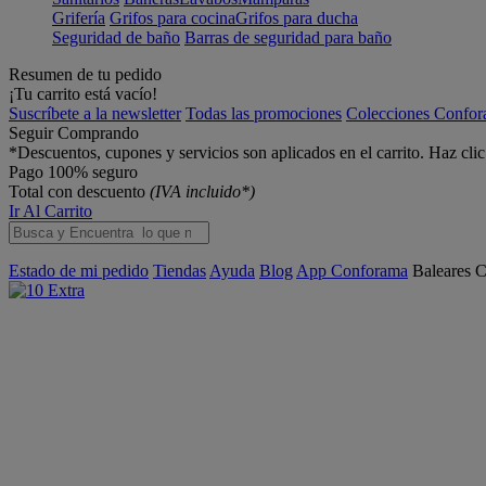
Grifería
Grifos para cocina
Grifos para ducha
Seguridad de baño
Barras de seguridad para baño
Resumen de tu pedido
¡Tu carrito está vacío!
Suscríbete a la newsletter
Todas las promociones
Colecciones Confo
Seguir Comprando
*Descuentos, cupones y servicios son aplicados en el carrito. Haz cli
Pago 100% seguro
Total con descuento
(IVA incluido*)
Ir Al Carrito
Estado de mi pedido
Tiendas
Ayuda
Blog
App Conforama
Baleares
C