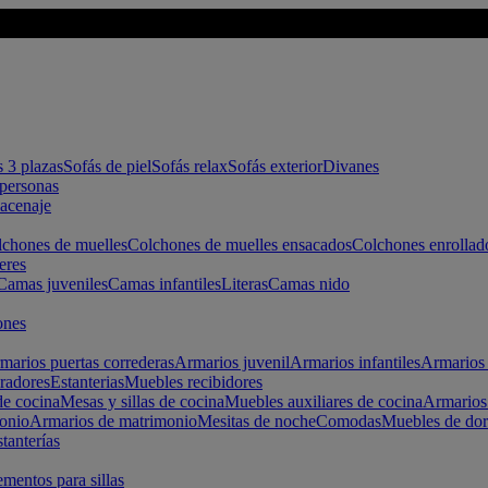
s 3 plazas
Sofás de piel
Sofás relax
Sofás exterior
Divanes
apersonas
macenaje
chones de muelles
Colchones de muelles ensacados
Colchones enrollad
eres
Camas juveniles
Camas infantiles
Literas
Camas nido
ones
marios puertas correderas
Armarios juvenil
Armarios infantiles
Armarios 
radores
Estanterias
Muebles recibidores
e cocina
Mesas y sillas de cocina
Muebles auxiliares de cocina
Armarios
onio
Armarios de matrimonio
Mesitas de noche
Comodas
Muebles de dor
tanterías
entos para sillas