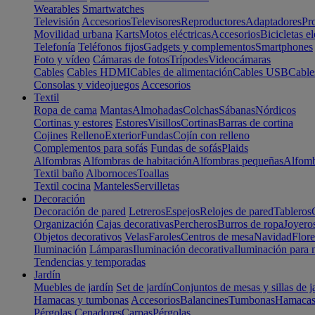
Wearables
Smartwatches
Televisión
Accesorios
Televisores
Reproductores
Adaptadores
Pr
Movilidad urbana
Karts
Motos eléctricas
Accesorios
Bicicletas el
Telefonía
Teléfonos fijos
Gadgets y complementos
Smartphones
Foto y vídeo
Cámaras de fotos
Trípodes
Videocámaras
Cables
Cables HDMI
Cables de alimentación
Cables USB
Cable
Consolas y videojuegos
Accesorios
Textil
Ropa de cama
Mantas
Almohadas
Colchas
Sábanas
Nórdicos
Cortinas y estores
Estores
Visillos
Cortinas
Barras de cortina
Cojines
Relleno
Exterior
Fundas
Cojín con relleno
Complementos para sofás
Fundas de sofás
Plaids
Alfombras
Alfombras de habitación
Alfombras pequeñas
Alfomb
Textil baño
Albornoces
Toallas
Textil cocina
Manteles
Servilletas
Decoración
Decoración de pared
Letreros
Espejos
Relojes de pared
Tableros
Organización
Cajas decorativas
Percheros
Burros de ropa
Joyero
Objetos decorativos
Velas
Faroles
Centros de mesa
Navidad
Flore
Iluminación
Lámparas
Iluminación decorativa
Iluminación para 
Tendencias y temporadas
Jardín
Muebles de jardín
Set de jardín
Conjuntos de mesas y sillas de j
Hamacas y tumbonas
Accesorios
Balancines
Tumbonas
Hamaca
Pérgolas
Cenadores
Carpas
Pérgolas