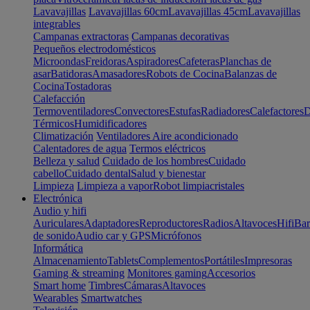
Lavavajillas
Lavavajillas 60cm
Lavavajillas 45cm
Lavavajillas
integrables
Campanas extractoras
Campanas decorativas
Pequeños electrodomésticos
Microondas
Freidoras
Aspiradores
Cafeteras
Planchas de
asar
Batidoras
Amasadores
Robots de Cocina
Balanzas de
Cocina
Tostadoras
Calefacción
Termoventiladores
Convectores
Estufas
Radiadores
Calefactores
D
Térmicos
Humidificadores
Climatización
Ventiladores
Aire acondicionado
Calentadores de agua
Termos eléctricos
Belleza y salud
Cuidado de los hombres
Cuidado
cabello
Cuidado dental
Salud y bienestar
Limpieza
Limpieza a vapor
Robot limpiacristales
Electrónica
Audio y hifi
Auriculares
Adaptadores
Reproductores
Radios
Altavoces
Hifi
Bar
de sonido
Audio car y GPS
Micrófonos
Informática
Almacenamiento
Tablets
Complementos
Portátiles
Impresoras
Gaming & streaming
Monitores gaming
Accesorios
Smart home
Timbres
Cámaras
Altavoces
Wearables
Smartwatches