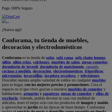
Pago 100% Seguro
¡Nueva app!
Conforama, tu tienda de muebles,
decoración y electrodomésticos
Conforama
es tu tienda de
sofás
,
sofá cama
,
sofá chaise longue
,
sillón
,
sillón relax
,
colchones
,
muebles de salón
,
mesas comedor
,
dormitorio de juvenil
,
dormitorio de matrimonio
,
canapés
,
cocinas a medida
,
decoración
,
electrodomésticos
,
frigoríficos
,
microondas
,
lavavajillas
,
lavadora secadora
, y
televisiones
.
Descubre nuestra amplia variedad de estilos en cualquier
muebles
para tu hogar,
con los mejores precios y promociones
. Crea el
espacio en el que vives gracias a nuestros
muebles de comedor
y
habitaciones,
armarios
y
zapateros
,
mesas de comedor
y
sillas de
escritorio
. Además, podrás decorar tu casa con multitud de
artículos, tener el mejor ocio con los productos de
imagen y sonido
y aprovechar tu
jardín
en las épocas de buen tiempo. Conforama
realiza el
servicio de envío a domicilio como recogida en tienda.