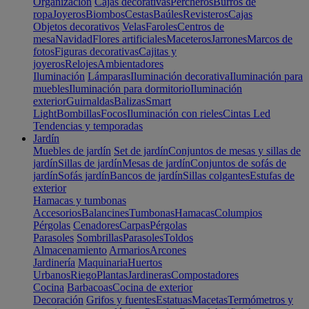
Organización
Cajas decorativas
Percheros
Burros de
ropa
Joyeros
Biombos
Cestas
Baúles
Revisteros
Cajas
Objetos decorativos
Velas
Faroles
Centros de
mesa
Navidad
Flores artificiales
Maceteros
Jarrones
Marcos de
fotos
Figuras decorativas
Cajitas y
joyeros
Relojes
Ambientadores
Iluminación
Lámparas
Iluminación decorativa
Iluminación para
muebles
Iluminación para dormitorio
Iluminación
exterior
Guirnaldas
Balizas
Smart
Light
Bombillas
Focos
Iluminación con rieles
Cintas Led
Tendencias y temporadas
Jardín
Muebles de jardín
Set de jardín
Conjuntos de mesas y sillas de
jardín
Sillas de jardín
Mesas de jardín
Conjuntos de sofás de
jardín
Sofás jardín
Bancos de jardín
Sillas colgantes
Estufas de
exterior
Hamacas y tumbonas
Accesorios
Balancines
Tumbonas
Hamacas
Columpios
Pérgolas
Cenadores
Carpas
Pérgolas
Parasoles
Sombrillas
Parasoles
Toldos
Almacenamiento
Armarios
Arcones
Jardinería
Maquinaria
Huertos
Urbanos
Riego
Plantas
Jardineras
Compostadores
Cocina
Barbacoas
Cocina de exterior
Decoración
Grifos y fuentes
Estatuas
Macetas
Termómetros y