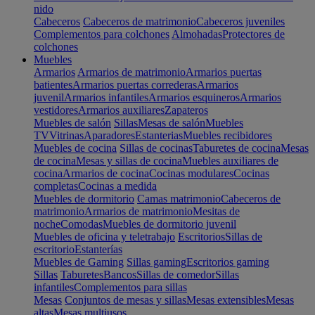
nido
Cabeceros
Cabeceros de matrimonio
Cabeceros juveniles
Complementos para colchones
Almohadas
Protectores de
colchones
Muebles
Armarios
Armarios de matrimonio
Armarios puertas
batientes
Armarios puertas correderas
Armarios
juvenil
Armarios infantiles
Armarios esquineros
Armarios
vestidores
Armarios auxiliares
Zapateros
Muebles de salón
Sillas
Mesas de salón
Muebles
TV
Vitrinas
Aparadores
Estanterias
Muebles recibidores
Muebles de cocina
Sillas de cocinas
Taburetes de cocina
Mesas
de cocina
Mesas y sillas de cocina
Muebles auxiliares de
cocina
Armarios de cocina
Cocinas modulares
Cocinas
completas
Cocinas a medida
Muebles de dormitorio
Camas matrimonio
Cabeceros de
matrimonio
Armarios de matrimonio
Mesitas de
noche
Comodas
Muebles de dormitorio juvenil
Muebles de oficina y teletrabajo
Escritorios
Sillas de
escritorio
Estanterías
Muebles de Gaming
Sillas gaming
Escritorios gaming
Sillas
Taburetes
Bancos
Sillas de comedor
Sillas
infantiles
Complementos para sillas
Mesas
Conjuntos de mesas y sillas
Mesas extensibles
Mesas
altas
Mesas multiusos