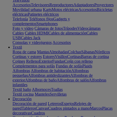
Televisión
Accesorios
Televisores
Reproductores
Adaptadores
Proyectores
Movilidad urbana
Karts
Motos eléctricas
Accesorios
Bicicletas
eléctricas
Patinetes eléctricos
Telefonía
Teléfonos fijos
Gadgets y
complementos
Smartphones
Foto y vídeo
Cámaras de fotos
Trípodes
Videocámaras
Cables
Cables HDMI
Cables de alimentación
Cables
USB
Cables Jack
Consolas y videojuegos
Accesorios
Textil
Ropa de cama
Mantas
Almohadas
Colchas
Sábanas
Nórdicos
Cortinas y estores
Estores
Visillos
Cortinas
Barras de cortina
Cojines
Relleno
Exterior
Fundas
Cojín con relleno
Complementos para sofás
Fundas de sofás
Plaids
Alfombras
Alfombras de habitación
Alfombras
pequeñas
Alfombras antideslizantes
Alfombras de
exterior
Alfombras de baño
Alfombras de salón
Alfombras
infantiles
Textil baño
Albornoces
Toallas
Textil cocina
Manteles
Servilletas
Decoración
Decoración de pared
Letreros
Espejos
Relojes de
pared
Tableros
Canvas
Cuadros pintados a mano
Marcos
Placas
decorativas
Cuadros