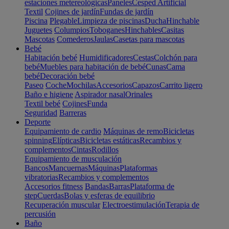
estaciones metereológicas
Paneles
Cesped Artificial
Textil
Cojines de jardín
Fundas de jardín
Piscina
Plegable
Limpieza de piscinas
Ducha
Hinchable
Juguetes
Columpios
Toboganes
Hinchables
Casitas
Mascotas
Comederos
Jaulas
Casetas para mascotas
Bebé
Habitación bebé
Humidificadores
Cestas
Colchón para
bebé
Muebles para habitación de bebé
Cunas
Cama
bebé
Decoración bebé
Paseo
Coche
Mochilas
Accesorios
Capazos
Carrito ligero
Baño e higiene
Aspirador nasal
Orinales
Textil bebé
Cojines
Funda
Seguridad
Barreras
Deporte
Equipamiento de cardio
Máquinas de remo
Bicicletas
spinning
Elípticas
Bicicletas estáticas
Recambios y
complementos
Cintas
Rodillos
Equipamiento de musculación
Bancos
Mancuernas
Máquinas
Plataformas
vibratorias
Recambios y complementos
Accesorios fitness
Bandas
Barras
Plataforma de
step
Cuerdas
Bolas y esferas de equilibrio
Recuperación muscular
Electroestimulación
Terapia de
percusión
Baño