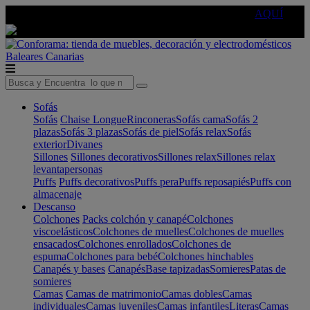
🔵Cambia tu electro con
-10% EXTRA
de descuento ☑️
AQUÍ
Baleares
Canarias
Sofás
Sofás
Chaise Longue
Rinconeras
Sofás cama
Sofás 2
plazas
Sofás 3 plazas
Sofás de piel
Sofás relax
Sofás
exterior
Divanes
Sillones
Sillones decorativos
Sillones relax
Sillones relax
levantapersonas
Puffs
Puffs decorativos
Puffs pera
Puffs reposapiés
Puffs con
almacenaje
Descanso
Colchones
Packs colchón y canapé
Colchones
viscoelásticos
Colchones de muelles
Colchones de muelles
ensacados
Colchones enrollados
Colchones de
espuma
Colchones para bebé
Colchones hinchables
Canapés y bases
Canapés
Base tapizadas
Somieres
Patas de
somieres
Camas
Camas de matrimonio
Camas dobles
Camas
individuales
Camas juveniles
Camas infantiles
Literas
Camas