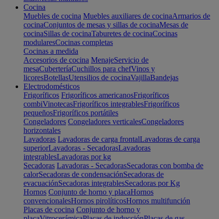
Cocina
Muebles de cocina
Muebles auxiliares de cocina
Armarios de
cocina
Conjuntos de mesas y sillas de cocina
Mesas de
cocina
Sillas de cocina
Taburetes de cocina
Cocinas
modulares
Cocinas completas
Cocinas a medida
Accesorios de cocina
Menaje
Servicio de
mesa
Cubertería
Cuchillos para chef
Vinos y
licores
Botellas
Utensilios de cocina
Vajilla
Bandejas
Electrodomésticos
Frigoríficos
Frigoríficos americanos
Frigoríficos
combi
Vinotecas
Frigoríficos integrables
Frigoríficos
pequeños
Frigoríficos portátiles
Congeladores
Congeladores verticales
Congeladores
horizontales
Lavadoras
Lavadoras de carga frontal
Lavadoras de carga
superior
Lavadoras - Secadoras
Lavadoras
integrables
Lavadoras por kg
Secadoras
Lavadoras - Secadoras
Secadoras con bomba de
calor
Secadoras de condensación
Secadoras de
evacuación
Secadoras integrables
Secadoras por Kg
Hornos
Conjunto de horno y placa
Hornos
convencionales
Hornos pirolíticos
Hornos multifunción
Placas de cocina
Conjunto de horno y
placa
Vitrocerámica
Placas de inducción
Placas de gas