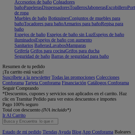
Accesorios de baño
Colgadores
baño
Papeleras
Dispensadores
Toalleros
Jaboneras
Escobillero
Port
de ropa
Muebles de baño
Botiquines
Conjuntos de muebles para
baño
Tocadores para baño
Armarios para baño
Repisa para
baño
Espejos de baño
Espejos de baño sin Luz
Espejos de baño
iluminados
Espejos de baño con aumento
Sanitarios
Bañeras
Lavabos
Mamparas
Grifería
Grifos para cocina
Grifos para ducha
Seguridad de baño
Barras de seguridad para baño
Resumen de tu pedido
¡Tu carrito está vacío!
Suscríbete a la newsletter
Todas las promociones
Colecciones
Conforama
Tarjeta Conforama
Financiación
Catálogos Conforama
Seguir Comprando
*Descuentos, cupones y servicios son aplicados en el carrito. Haz
clic en Tramitar Pedido para ver estos descuentos e importes
Pago 100% seguro
Total con descuento
(IVA incluido*)
Ir Al Carrito
Estado de mi pedido
Tiendas
Ayuda
Blog
App Conforama
Baleares