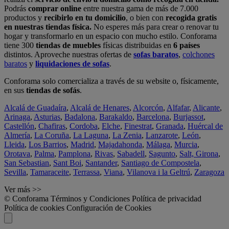
Podrás
comprar online
entre nuestra gama de más de 7.000
productos y
recibirlo en tu domicilio
, o bien con
recogida gratis
en nuestras tiendas física.
No esperes más para crear o renovar tu
hogar y transformarlo en un espacio con mucho estilo. Conforama
tiene 300
tiendas de muebles
físicas distribuidas en
6 países
distintos. Aproveche nuestras ofertas de
sofas baratos
,
colchones
baratos
y
liquidaciones de sofas
.
Conforama solo comercializa a través de su website o, físicamente,
en sus
tiendas de sofás
.
Alcalá de Guadaíra
,
Alcalá de Henares
,
Alcorcón
,
Alfafar
,
Alicante
,
Arinaga
,
Asturias
,
Badalona
,
Barakaldo
,
Barcelona
,
Burjassot
,
Castellón
,
Chafiras
,
Cordoba
,
Elche
,
Finestrat
,
Granada
,
Huércal de
Almería
,
La Coruña
,
La Laguna
,
La Zenia
,
Lanzarote
,
León
,
Lleida
,
Los Barrios
,
Madrid
,
Majadahonda
,
Málaga
,
Murcia
,
Orotava
,
Palma
,
Pamplona
,
Rivas
,
Sabadell
,
Sagunto
,
Salt, Girona
,
San Sebastian
,
Sant Boi
,
Santander
,
Santiago de Compostela
,
Sevilla
,
Tamaraceite
,
Terrassa
,
Viana
,
Vilanova i la Geltrú
,
Zaragoza
Ver más >>
© Conforama
Términos y Condiciones
Política de privacidad
Política de cookies
Configuración de Cookies