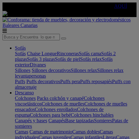
🔵Cambia tu electro con
-10% EXTRA
de descuento ☑️
AQUÍ
Baleares
Canarias
Sofás
Sofás
Chaise Longue
Rinconeras
Sofás cama
Sofás 2
plazas
Sofás 3 plazas
Sofás de piel
Sofás relax
Sofás
exterior
Divanes
Sillones
Sillones decorativos
Sillones relax
Sillones relax
levantapersonas
Puffs
Puffs decorativos
Puffs pera
Puffs reposapiés
Puffs con
almacenaje
Descanso
Colchones
Packs colchón y canapé
Colchones
viscoelásticos
Colchones de muelles
Colchones de muelles
ensacados
Colchones enrollados
Colchones de
espuma
Colchones para bebé
Colchones hinchables
Canapés y bases
Canapés
Base tapizadas
Somieres
Patas de
somieres
Camas
Camas de matrimonio
Camas dobles
Camas
individuales
Camas juveniles
Camas infantiles
Literas
Camas