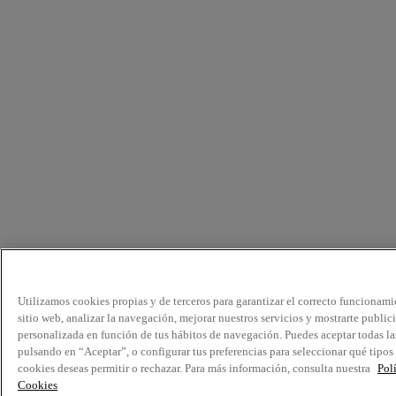
Utilizamos cookies propias y de terceros para garantizar el correcto funcionami
sitio web, analizar la navegación, mejorar nuestros servicios y mostrarte public
personalizada en función de tus hábitos de navegación. Puedes aceptar todas la
pulsando en “Aceptar”, o configurar tus preferencias para seleccionar qué tipos
cookies deseas permitir o rechazar. Para más información, consulta nuestra
Pol
Cookies