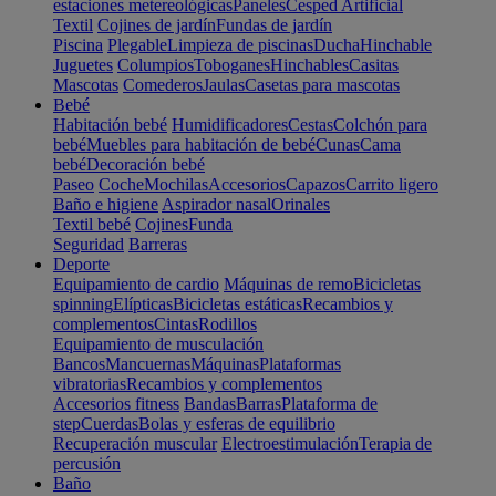
estaciones metereológicas
Paneles
Cesped Artificial
Textil
Cojines de jardín
Fundas de jardín
Piscina
Plegable
Limpieza de piscinas
Ducha
Hinchable
Juguetes
Columpios
Toboganes
Hinchables
Casitas
Mascotas
Comederos
Jaulas
Casetas para mascotas
Bebé
Habitación bebé
Humidificadores
Cestas
Colchón para
bebé
Muebles para habitación de bebé
Cunas
Cama
bebé
Decoración bebé
Paseo
Coche
Mochilas
Accesorios
Capazos
Carrito ligero
Baño e higiene
Aspirador nasal
Orinales
Textil bebé
Cojines
Funda
Seguridad
Barreras
Deporte
Equipamiento de cardio
Máquinas de remo
Bicicletas
spinning
Elípticas
Bicicletas estáticas
Recambios y
complementos
Cintas
Rodillos
Equipamiento de musculación
Bancos
Mancuernas
Máquinas
Plataformas
vibratorias
Recambios y complementos
Accesorios fitness
Bandas
Barras
Plataforma de
step
Cuerdas
Bolas y esferas de equilibrio
Recuperación muscular
Electroestimulación
Terapia de
percusión
Baño