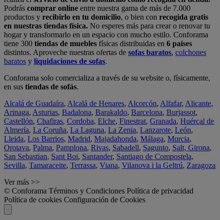
Podrás
comprar online
entre nuestra gama de más de 7.000
productos y
recibirlo en tu domicilio
, o bien con
recogida gratis
en nuestras tiendas física.
No esperes más para crear o renovar tu
hogar y transformarlo en un espacio con mucho estilo. Conforama
tiene 300
tiendas de muebles
físicas distribuidas en
6 países
distintos. Aproveche nuestras ofertas de
sofas baratos
,
colchones
baratos
y
liquidaciones de sofas
.
Conforama solo comercializa a través de su website o, físicamente,
en sus
tiendas de sofás
.
Alcalá de Guadaíra
,
Alcalá de Henares
,
Alcorcón
,
Alfafar
,
Alicante
,
Arinaga
,
Asturias
,
Badalona
,
Barakaldo
,
Barcelona
,
Burjassot
,
Castellón
,
Chafiras
,
Cordoba
,
Elche
,
Finestrat
,
Granada
,
Huércal de
Almería
,
La Coruña
,
La Laguna
,
La Zenia
,
Lanzarote
,
León
,
Lleida
,
Los Barrios
,
Madrid
,
Majadahonda
,
Málaga
,
Murcia
,
Orotava
,
Palma
,
Pamplona
,
Rivas
,
Sabadell
,
Sagunto
,
Salt, Girona
,
San Sebastian
,
Sant Boi
,
Santander
,
Santiago de Compostela
,
Sevilla
,
Tamaraceite
,
Terrassa
,
Viana
,
Vilanova i la Geltrú
,
Zaragoza
Ver más >>
© Conforama
Términos y Condiciones
Política de privacidad
Política de cookies
Configuración de Cookies