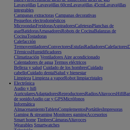
Lavavajillas
Lavavajillas 60cm
Lavavajillas 45cm
Lavavajillas
integrables
Campanas extractoras
Campanas decorativas
Pequeños electrodomésticos
Microondas
Freidoras
Aspiradores
Cafeteras
Planchas de
asar
Batidoras
Amasadores
Robots de Cocina
Balanzas de
Cocina
Tostadoras
Calefacción
Termoventiladores
Convectores
Estufas
Radiadores
Calefactores
D
Térmicos
Humidificadores
Climatización
Ventiladores
Aire acondicionado
Calentadores de agua
Termos eléctricos
Belleza y salud
Cuidado de los hombres
Cuidado
cabello
Cuidado dental
Salud y bienestar
Limpieza
Limpieza a vapor
Robot limpiacristales
Electrónica
Audio y hifi
Auriculares
Adaptadores
Reproductores
Radios
Altavoces
Hifi
Bar
de sonido
Audio car y GPS
Micrófonos
Informática
Almacenamiento
Tablets
Complementos
Portátiles
Impresoras
Gaming & streaming
Monitores gaming
Accesorios
Smart home
Timbres
Cámaras
Altavoces
Wearables
Smartwatches