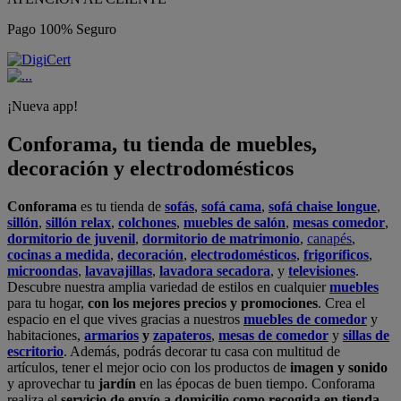
Pago 100% Seguro
¡Nueva app!
Conforama, tu tienda de muebles,
decoración y electrodomésticos
Conforama
es tu tienda de
sofás
,
sofá cama
,
sofá chaise longue
,
sillón
,
sillón relax
,
colchones
,
muebles de salón
,
mesas comedor
,
dormitorio de juvenil
,
dormitorio de matrimonio
,
canapés
,
cocinas a medida
,
decoración
,
electrodomésticos
,
frigoríficos
,
microondas
,
lavavajillas
,
lavadora secadora
, y
televisiones
.
Descubre nuestra amplia variedad de estilos en cualquier
muebles
para tu hogar,
con los mejores precios y promociones
. Crea el
espacio en el que vives gracias a nuestros
muebles de comedor
y
habitaciones,
armarios
y
zapateros
,
mesas de comedor
y
sillas de
escritorio
. Además, podrás decorar tu casa con multitud de
artículos, tener el mejor ocio con los productos de
imagen y sonido
y aprovechar tu
jardín
en las épocas de buen tiempo. Conforama
realiza el
servicio de envío a domicilio como recogida en tienda.