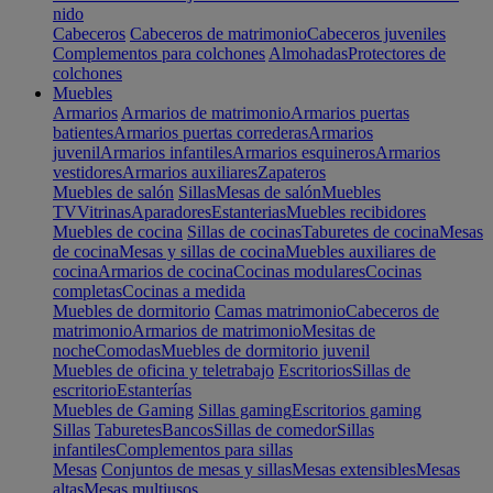
nido
Cabeceros
Cabeceros de matrimonio
Cabeceros juveniles
Complementos para colchones
Almohadas
Protectores de
colchones
Muebles
Armarios
Armarios de matrimonio
Armarios puertas
batientes
Armarios puertas correderas
Armarios
juvenil
Armarios infantiles
Armarios esquineros
Armarios
vestidores
Armarios auxiliares
Zapateros
Muebles de salón
Sillas
Mesas de salón
Muebles
TV
Vitrinas
Aparadores
Estanterias
Muebles recibidores
Muebles de cocina
Sillas de cocinas
Taburetes de cocina
Mesas
de cocina
Mesas y sillas de cocina
Muebles auxiliares de
cocina
Armarios de cocina
Cocinas modulares
Cocinas
completas
Cocinas a medida
Muebles de dormitorio
Camas matrimonio
Cabeceros de
matrimonio
Armarios de matrimonio
Mesitas de
noche
Comodas
Muebles de dormitorio juvenil
Muebles de oficina y teletrabajo
Escritorios
Sillas de
escritorio
Estanterías
Muebles de Gaming
Sillas gaming
Escritorios gaming
Sillas
Taburetes
Bancos
Sillas de comedor
Sillas
infantiles
Complementos para sillas
Mesas
Conjuntos de mesas y sillas
Mesas extensibles
Mesas
altas
Mesas multiusos