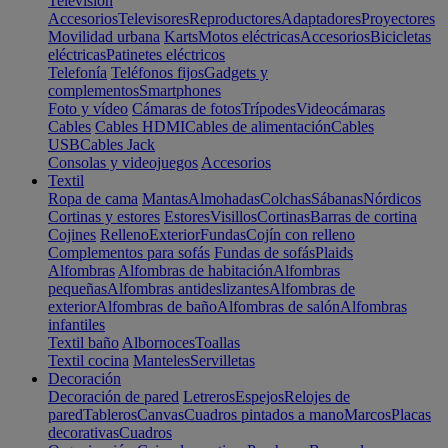
Televisión
Accesorios
Televisores
Reproductores
Adaptadores
Proyectores
Movilidad urbana
Karts
Motos eléctricas
Accesorios
Bicicletas
eléctricas
Patinetes eléctricos
Telefonía
Teléfonos fijos
Gadgets y
complementos
Smartphones
Foto y vídeo
Cámaras de fotos
Trípodes
Videocámaras
Cables
Cables HDMI
Cables de alimentación
Cables
USB
Cables Jack
Consolas y videojuegos
Accesorios
Textil
Ropa de cama
Mantas
Almohadas
Colchas
Sábanas
Nórdicos
Cortinas y estores
Estores
Visillos
Cortinas
Barras de cortina
Cojines
Relleno
Exterior
Fundas
Cojín con relleno
Complementos para sofás
Fundas de sofás
Plaids
Alfombras
Alfombras de habitación
Alfombras
pequeñas
Alfombras antideslizantes
Alfombras de
exterior
Alfombras de baño
Alfombras de salón
Alfombras
infantiles
Textil baño
Albornoces
Toallas
Textil cocina
Manteles
Servilletas
Decoración
Decoración de pared
Letreros
Espejos
Relojes de
pared
Tableros
Canvas
Cuadros pintados a mano
Marcos
Placas
decorativas
Cuadros