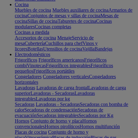
Cocina
Muebles de cocina
Muebles auxiliares de cocina
Armarios de
cocina
Conjuntos de mesas y sillas de cocina
Mesas de
cocina
Sillas de cocina
Taburetes de cocina
Cocinas
modulares
Cocinas completas
Cocinas a medida
Accesorios de cocina
Menaje
Servicio de
mesa
Cubertería
Cuchillos para chef
Vinos y
licores
Botellas
Utensilios de cocina
Vajilla
Bandejas
Electrodomésticos
Frigoríficos
Frigoríficos americanos
Frigoríficos
combi
Vinotecas
Frigoríficos integrables
Frigoríficos
pequeños
Frigoríficos portátiles
Congeladores
Congeladores verticales
Congeladores
horizontales
Lavadoras
Lavadoras de carga frontal
Lavadoras de carga
superior
Lavadoras - Secadoras
Lavadoras
integrables
Lavadoras por kg
Secadoras
Lavadoras - Secadoras
Secadoras con bomba de
calor
Secadoras de condensación
Secadoras de
evacuación
Secadoras integrables
Secadoras por Kg
Hornos
Conjunto de horno y placa
Hornos
convencionales
Hornos pirolíticos
Hornos multifunción
Placas de cocina
Conjunto de horno y
placa
Vitrocerámica
Placas de inducción
Placas de gas