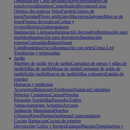
Organización
Cajas decorativas
Percheros
Burros de
ropa
Joyeros
Biombos
Cestas
Baúles
Revisteros
Cajas
Objetos decorativos
Velas
Faroles
Centros de
mesa
Navidad
Flores artificiales
Maceteros
Jarrones
Marcos de
fotos
Figuras decorativas
Cajitas y
joyeros
Relojes
Ambientadores
Iluminación
Lámparas
Iluminación decorativa
Iluminación para
muebles
Iluminación para dormitorio
Iluminación
exterior
Guirnaldas
Balizas
Smart
Light
Bombillas
Focos
Iluminación con rieles
Cintas Led
Tendencias y temporadas
Jardín
Muebles de jardín
Set de jardín
Conjuntos de mesas y sillas de
jardín
Sillas de jardín
Mesas de jardín
Conjuntos de sofás de
jardín
Sofás jardín
Bancos de jardín
Sillas colgantes
Estufas de
exterior
Hamacas y tumbonas
Accesorios
Balancines
Tumbonas
Hamacas
Columpios
Pérgolas
Cenadores
Carpas
Pérgolas
Parasoles
Sombrillas
Parasoles
Toldos
Almacenamiento
Armarios
Arcones
Jardinería
Maquinaria
Huertos
Urbanos
Riego
Plantas
Jardineras
Compostadores
Cocina
Barbacoas
Cocina de exterior
Decoración
Grifos y fuentes
Estatuas
Macetas
Termómetros y