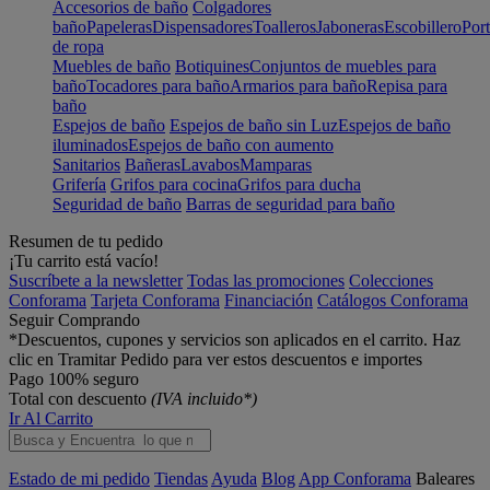
Accesorios de baño
Colgadores
baño
Papeleras
Dispensadores
Toalleros
Jaboneras
Escobillero
Port
de ropa
Muebles de baño
Botiquines
Conjuntos de muebles para
baño
Tocadores para baño
Armarios para baño
Repisa para
baño
Espejos de baño
Espejos de baño sin Luz
Espejos de baño
iluminados
Espejos de baño con aumento
Sanitarios
Bañeras
Lavabos
Mamparas
Grifería
Grifos para cocina
Grifos para ducha
Seguridad de baño
Barras de seguridad para baño
Resumen de tu pedido
¡Tu carrito está vacío!
Suscríbete a la newsletter
Todas las promociones
Colecciones
Conforama
Tarjeta Conforama
Financiación
Catálogos Conforama
Seguir Comprando
*Descuentos, cupones y servicios son aplicados en el carrito. Haz
clic en Tramitar Pedido para ver estos descuentos e importes
Pago 100% seguro
Total con descuento
(IVA incluido*)
Ir Al Carrito
Estado de mi pedido
Tiendas
Ayuda
Blog
App Conforama
Baleares