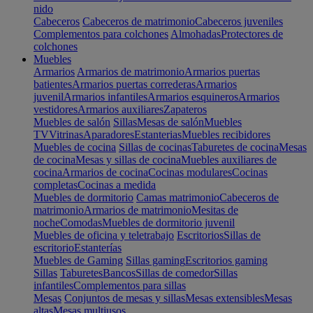
nido
Cabeceros
Cabeceros de matrimonio
Cabeceros juveniles
Complementos para colchones
Almohadas
Protectores de
colchones
Muebles
Armarios
Armarios de matrimonio
Armarios puertas
batientes
Armarios puertas correderas
Armarios
juvenil
Armarios infantiles
Armarios esquineros
Armarios
vestidores
Armarios auxiliares
Zapateros
Muebles de salón
Sillas
Mesas de salón
Muebles
TV
Vitrinas
Aparadores
Estanterias
Muebles recibidores
Muebles de cocina
Sillas de cocinas
Taburetes de cocina
Mesas
de cocina
Mesas y sillas de cocina
Muebles auxiliares de
cocina
Armarios de cocina
Cocinas modulares
Cocinas
completas
Cocinas a medida
Muebles de dormitorio
Camas matrimonio
Cabeceros de
matrimonio
Armarios de matrimonio
Mesitas de
noche
Comodas
Muebles de dormitorio juvenil
Muebles de oficina y teletrabajo
Escritorios
Sillas de
escritorio
Estanterías
Muebles de Gaming
Sillas gaming
Escritorios gaming
Sillas
Taburetes
Bancos
Sillas de comedor
Sillas
infantiles
Complementos para sillas
Mesas
Conjuntos de mesas y sillas
Mesas extensibles
Mesas
altas
Mesas multiusos