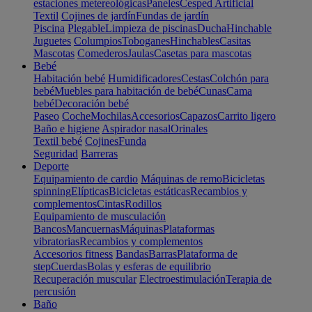
estaciones metereológicas
Paneles
Cesped Artificial
Textil
Cojines de jardín
Fundas de jardín
Piscina
Plegable
Limpieza de piscinas
Ducha
Hinchable
Juguetes
Columpios
Toboganes
Hinchables
Casitas
Mascotas
Comederos
Jaulas
Casetas para mascotas
Bebé
Habitación bebé
Humidificadores
Cestas
Colchón para
bebé
Muebles para habitación de bebé
Cunas
Cama
bebé
Decoración bebé
Paseo
Coche
Mochilas
Accesorios
Capazos
Carrito ligero
Baño e higiene
Aspirador nasal
Orinales
Textil bebé
Cojines
Funda
Seguridad
Barreras
Deporte
Equipamiento de cardio
Máquinas de remo
Bicicletas
spinning
Elípticas
Bicicletas estáticas
Recambios y
complementos
Cintas
Rodillos
Equipamiento de musculación
Bancos
Mancuernas
Máquinas
Plataformas
vibratorias
Recambios y complementos
Accesorios fitness
Bandas
Barras
Plataforma de
step
Cuerdas
Bolas y esferas de equilibrio
Recuperación muscular
Electroestimulación
Terapia de
percusión
Baño