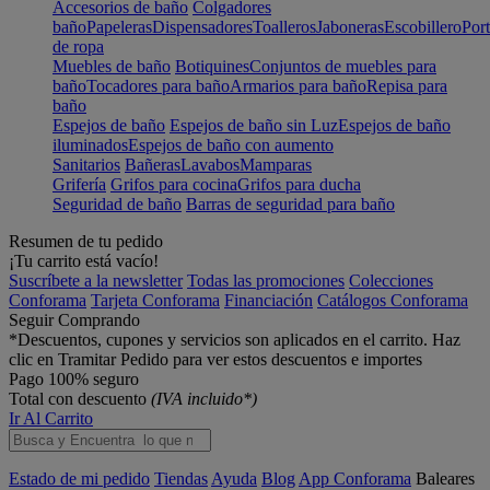
Accesorios de baño
Colgadores
baño
Papeleras
Dispensadores
Toalleros
Jaboneras
Escobillero
Port
de ropa
Muebles de baño
Botiquines
Conjuntos de muebles para
baño
Tocadores para baño
Armarios para baño
Repisa para
baño
Espejos de baño
Espejos de baño sin Luz
Espejos de baño
iluminados
Espejos de baño con aumento
Sanitarios
Bañeras
Lavabos
Mamparas
Grifería
Grifos para cocina
Grifos para ducha
Seguridad de baño
Barras de seguridad para baño
Resumen de tu pedido
¡Tu carrito está vacío!
Suscríbete a la newsletter
Todas las promociones
Colecciones
Conforama
Tarjeta Conforama
Financiación
Catálogos Conforama
Seguir Comprando
*Descuentos, cupones y servicios son aplicados en el carrito. Haz
clic en Tramitar Pedido para ver estos descuentos e importes
Pago 100% seguro
Total con descuento
(IVA incluido*)
Ir Al Carrito
Estado de mi pedido
Tiendas
Ayuda
Blog
App Conforama
Baleares