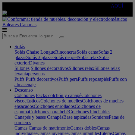
🔵Cambia tu electro con
-10% EXTRA
de descuento ☑️
AQUÍ
Baleares
Canarias
Sofás
Sofás
Chaise Longue
Rinconeras
Sofás cama
Sofás 2
plazas
Sofás 3 plazas
Sofás de piel
Sofás relax
Sofás
exterior
Divanes
Sillones
Sillones decorativos
Sillones relax
Sillones relax
levantapersonas
Puffs
Puffs decorativos
Puffs pera
Puffs reposapiés
Puffs con
almacenaje
Descanso
Colchones
Packs colchón y canapé
Colchones
viscoelásticos
Colchones de muelles
Colchones de muelles
ensacados
Colchones enrollados
Colchones de
espuma
Colchones para bebé
Colchones hinchables
Canapés y bases
Canapés
Base tapizadas
Somieres
Patas de
somieres
Camas
Camas de matrimonio
Camas dobles
Camas
individuales
Camas juveniles
Camas infantiles
Literas
Camas