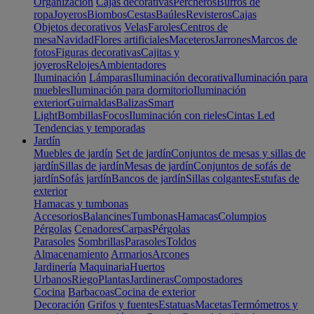
Organización
Cajas decorativas
Percheros
Burros de
ropa
Joyeros
Biombos
Cestas
Baúles
Revisteros
Cajas
Objetos decorativos
Velas
Faroles
Centros de
mesa
Navidad
Flores artificiales
Maceteros
Jarrones
Marcos de
fotos
Figuras decorativas
Cajitas y
joyeros
Relojes
Ambientadores
Iluminación
Lámparas
Iluminación decorativa
Iluminación para
muebles
Iluminación para dormitorio
Iluminación
exterior
Guirnaldas
Balizas
Smart
Light
Bombillas
Focos
Iluminación con rieles
Cintas Led
Tendencias y temporadas
Jardín
Muebles de jardín
Set de jardín
Conjuntos de mesas y sillas de
jardín
Sillas de jardín
Mesas de jardín
Conjuntos de sofás de
jardín
Sofás jardín
Bancos de jardín
Sillas colgantes
Estufas de
exterior
Hamacas y tumbonas
Accesorios
Balancines
Tumbonas
Hamacas
Columpios
Pérgolas
Cenadores
Carpas
Pérgolas
Parasoles
Sombrillas
Parasoles
Toldos
Almacenamiento
Armarios
Arcones
Jardinería
Maquinaria
Huertos
Urbanos
Riego
Plantas
Jardineras
Compostadores
Cocina
Barbacoas
Cocina de exterior
Decoración
Grifos y fuentes
Estatuas
Macetas
Termómetros y