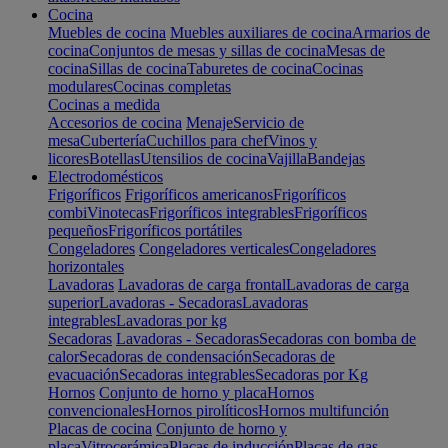
Cocina
Muebles de cocina
Muebles auxiliares de cocina
Armarios de
cocina
Conjuntos de mesas y sillas de cocina
Mesas de
cocina
Sillas de cocina
Taburetes de cocina
Cocinas
modulares
Cocinas completas
Cocinas a medida
Accesorios de cocina
Menaje
Servicio de
mesa
Cubertería
Cuchillos para chef
Vinos y
licores
Botellas
Utensilios de cocina
Vajilla
Bandejas
Electrodomésticos
Frigoríficos
Frigoríficos americanos
Frigoríficos
combi
Vinotecas
Frigoríficos integrables
Frigoríficos
pequeños
Frigoríficos portátiles
Congeladores
Congeladores verticales
Congeladores
horizontales
Lavadoras
Lavadoras de carga frontal
Lavadoras de carga
superior
Lavadoras - Secadoras
Lavadoras
integrables
Lavadoras por kg
Secadoras
Lavadoras - Secadoras
Secadoras con bomba de
calor
Secadoras de condensación
Secadoras de
evacuación
Secadoras integrables
Secadoras por Kg
Hornos
Conjunto de horno y placa
Hornos
convencionales
Hornos pirolíticos
Hornos multifunción
Placas de cocina
Conjunto de horno y
placa
Vitrocerámica
Placas de inducción
Placas de gas