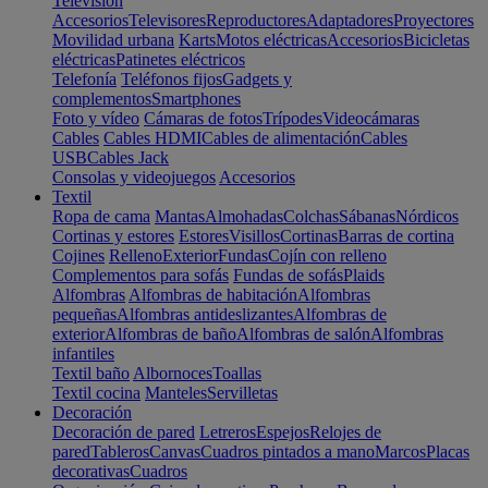
Televisión
Accesorios
Televisores
Reproductores
Adaptadores
Proyectores
Movilidad urbana
Karts
Motos eléctricas
Accesorios
Bicicletas
eléctricas
Patinetes eléctricos
Telefonía
Teléfonos fijos
Gadgets y
complementos
Smartphones
Foto y vídeo
Cámaras de fotos
Trípodes
Videocámaras
Cables
Cables HDMI
Cables de alimentación
Cables
USB
Cables Jack
Consolas y videojuegos
Accesorios
Textil
Ropa de cama
Mantas
Almohadas
Colchas
Sábanas
Nórdicos
Cortinas y estores
Estores
Visillos
Cortinas
Barras de cortina
Cojines
Relleno
Exterior
Fundas
Cojín con relleno
Complementos para sofás
Fundas de sofás
Plaids
Alfombras
Alfombras de habitación
Alfombras
pequeñas
Alfombras antideslizantes
Alfombras de
exterior
Alfombras de baño
Alfombras de salón
Alfombras
infantiles
Textil baño
Albornoces
Toallas
Textil cocina
Manteles
Servilletas
Decoración
Decoración de pared
Letreros
Espejos
Relojes de
pared
Tableros
Canvas
Cuadros pintados a mano
Marcos
Placas
decorativas
Cuadros