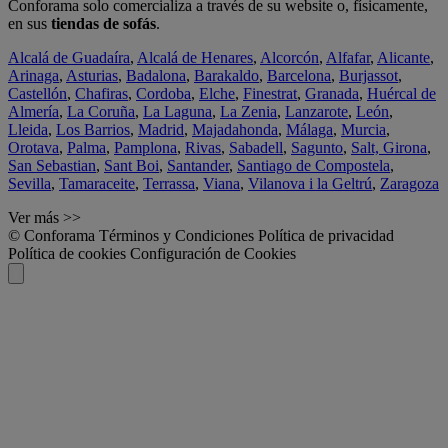
Conforama solo comercializa a través de su website o, físicamente,
en sus
tiendas de sofás
.
Alcalá de Guadaíra
,
Alcalá de Henares
,
Alcorcón
,
Alfafar
,
Alicante
,
Arinaga
,
Asturias
,
Badalona
,
Barakaldo
,
Barcelona
,
Burjassot
,
Castellón
,
Chafiras
,
Cordoba
,
Elche
,
Finestrat
,
Granada
,
Huércal de
Almería
,
La Coruña
,
La Laguna
,
La Zenia
,
Lanzarote
,
León
,
Lleida
,
Los Barrios
,
Madrid
,
Majadahonda
,
Málaga
,
Murcia
,
Orotava
,
Palma
,
Pamplona
,
Rivas
,
Sabadell
,
Sagunto
,
Salt, Girona
,
San Sebastian
,
Sant Boi
,
Santander
,
Santiago de Compostela
,
Sevilla
,
Tamaraceite
,
Terrassa
,
Viana
,
Vilanova i la Geltrú
,
Zaragoza
Ver más >>
© Conforama
Términos y Condiciones
Política de privacidad
Política de cookies
Configuración de Cookies