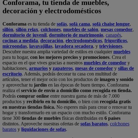
Conforama, tu tienda de muebles,
decoración y electrodomésticos
Conforama
es tu tienda de
sofás
,
sofá cama
,
sofá chaise longue
,
sillón
,
sillón relax
,
colchones
,
muebles de salón
,
mesas comedor
,
dormitorio de juvenil
,
dormitorio de matrimonio
,
canapés
,
cocinas a medida
,
decoración
,
electrodomésticos
,
frigoríficos
,
microondas
,
lavavajillas
,
lavadora secadora
, y
televisiones
.
Descubre nuestra amplia variedad de estilos en cualquier
muebles
para tu hogar,
con los mejores precios y promociones
. Crea el
espacio en el que vives gracias a nuestros
muebles de comedor
y
habitaciones,
armarios
y
zapateros
,
mesas de comedor
y
sillas de
escritorio
. Además, podrás decorar tu casa con multitud de
artículos, tener el mejor ocio con los productos de
imagen y sonido
y aprovechar tu
jardín
en las épocas de buen tiempo. Conforama
realiza el
servicio de envío a domicilio como recogida en tienda.
Podrás
comprar online
entre nuestra gama de más de 7.000
productos y
recibirlo en tu domicilio
, o bien con
recogida gratis
en nuestras tiendas física.
No esperes más para crear o renovar tu
hogar y transformarlo en un espacio con mucho estilo. Conforama
tiene 300
tiendas de muebles
físicas distribuidas en
6 países
distintos. Aproveche nuestras ofertas de
sofas baratos
,
colchones
baratos
y
liquidaciones de sofas
.