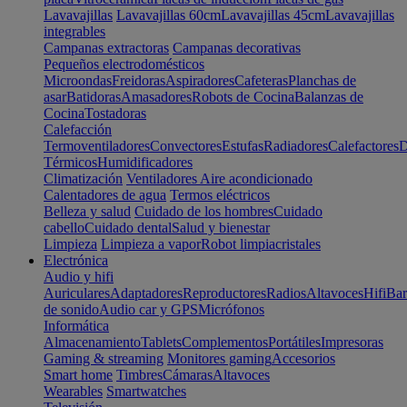
Lavavajillas
Lavavajillas 60cm
Lavavajillas 45cm
Lavavajillas
integrables
Campanas extractoras
Campanas decorativas
Pequeños electrodomésticos
Microondas
Freidoras
Aspiradores
Cafeteras
Planchas de
asar
Batidoras
Amasadores
Robots de Cocina
Balanzas de
Cocina
Tostadoras
Calefacción
Termoventiladores
Convectores
Estufas
Radiadores
Calefactores
D
Térmicos
Humidificadores
Climatización
Ventiladores
Aire acondicionado
Calentadores de agua
Termos eléctricos
Belleza y salud
Cuidado de los hombres
Cuidado
cabello
Cuidado dental
Salud y bienestar
Limpieza
Limpieza a vapor
Robot limpiacristales
Electrónica
Audio y hifi
Auriculares
Adaptadores
Reproductores
Radios
Altavoces
Hifi
Bar
de sonido
Audio car y GPS
Micrófonos
Informática
Almacenamiento
Tablets
Complementos
Portátiles
Impresoras
Gaming & streaming
Monitores gaming
Accesorios
Smart home
Timbres
Cámaras
Altavoces
Wearables
Smartwatches