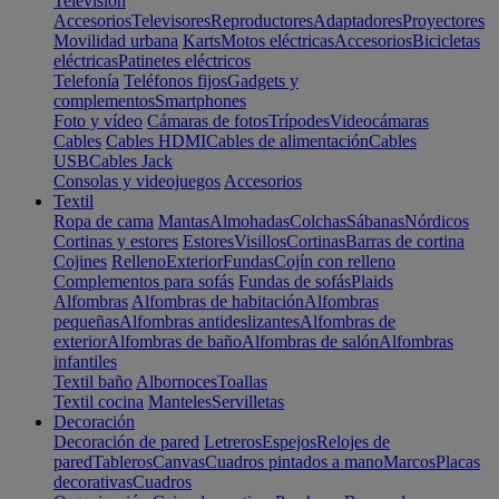
Televisión
Accesorios
Televisores
Reproductores
Adaptadores
Proyectores
Movilidad urbana
Karts
Motos eléctricas
Accesorios
Bicicletas
eléctricas
Patinetes eléctricos
Telefonía
Teléfonos fijos
Gadgets y
complementos
Smartphones
Foto y vídeo
Cámaras de fotos
Trípodes
Videocámaras
Cables
Cables HDMI
Cables de alimentación
Cables
USB
Cables Jack
Consolas y videojuegos
Accesorios
Textil
Ropa de cama
Mantas
Almohadas
Colchas
Sábanas
Nórdicos
Cortinas y estores
Estores
Visillos
Cortinas
Barras de cortina
Cojines
Relleno
Exterior
Fundas
Cojín con relleno
Complementos para sofás
Fundas de sofás
Plaids
Alfombras
Alfombras de habitación
Alfombras
pequeñas
Alfombras antideslizantes
Alfombras de
exterior
Alfombras de baño
Alfombras de salón
Alfombras
infantiles
Textil baño
Albornoces
Toallas
Textil cocina
Manteles
Servilletas
Decoración
Decoración de pared
Letreros
Espejos
Relojes de
pared
Tableros
Canvas
Cuadros pintados a mano
Marcos
Placas
decorativas
Cuadros