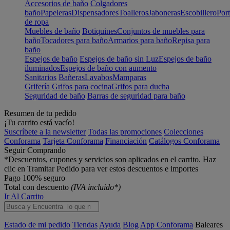
Accesorios de baño
Colgadores
baño
Papeleras
Dispensadores
Toalleros
Jaboneras
Escobillero
Port
de ropa
Muebles de baño
Botiquines
Conjuntos de muebles para
baño
Tocadores para baño
Armarios para baño
Repisa para
baño
Espejos de baño
Espejos de baño sin Luz
Espejos de baño
iluminados
Espejos de baño con aumento
Sanitarios
Bañeras
Lavabos
Mamparas
Grifería
Grifos para cocina
Grifos para ducha
Seguridad de baño
Barras de seguridad para baño
Resumen de tu pedido
¡Tu carrito está vacío!
Suscríbete a la newsletter
Todas las promociones
Colecciones
Conforama
Tarjeta Conforama
Financiación
Catálogos Conforama
Seguir Comprando
*Descuentos, cupones y servicios son aplicados en el carrito. Haz
clic en Tramitar Pedido para ver estos descuentos e importes
Pago 100% seguro
Total con descuento
(IVA incluido*)
Ir Al Carrito
Estado de mi pedido
Tiendas
Ayuda
Blog
App Conforama
Baleares