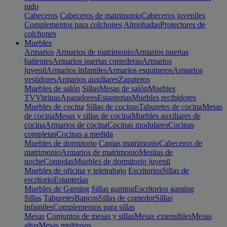
nido
Cabeceros
Cabeceros de matrimonio
Cabeceros juveniles
Complementos para colchones
Almohadas
Protectores de
colchones
Muebles
Armarios
Armarios de matrimonio
Armarios puertas
batientes
Armarios puertas correderas
Armarios
juvenil
Armarios infantiles
Armarios esquineros
Armarios
vestidores
Armarios auxiliares
Zapateros
Muebles de salón
Sillas
Mesas de salón
Muebles
TV
Vitrinas
Aparadores
Estanterias
Muebles recibidores
Muebles de cocina
Sillas de cocinas
Taburetes de cocina
Mesas
de cocina
Mesas y sillas de cocina
Muebles auxiliares de
cocina
Armarios de cocina
Cocinas modulares
Cocinas
completas
Cocinas a medida
Muebles de dormitorio
Camas matrimonio
Cabeceros de
matrimonio
Armarios de matrimonio
Mesitas de
noche
Comodas
Muebles de dormitorio juvenil
Muebles de oficina y teletrabajo
Escritorios
Sillas de
escritorio
Estanterías
Muebles de Gaming
Sillas gaming
Escritorios gaming
Sillas
Taburetes
Bancos
Sillas de comedor
Sillas
infantiles
Complementos para sillas
Mesas
Conjuntos de mesas y sillas
Mesas extensibles
Mesas
altas
Mesas multiusos