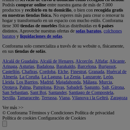
Podrás
comprar online
entre nuestra gama de más de 7.000
productos y
recibirlo en tu domicilio
, o bien con
recogida gratis
en nuestras tiendas física.
No esperes más para crear o renovar tu
hogar y transformarlo en un espacio con mucho estilo. Conforama
tiene 300
tiendas de muebles
físicas distribuidas en
6 países
distintos. Aproveche nuestras ofertas de
sofas baratos
,
colchones
baratos
y
liquidaciones de sofas
.
Conforama solo comercializa a través de su website o, físicamente,
en sus
tiendas de sofás
.
Alcalá de Guadaíra
,
Alcalá de Henares
,
Alcorcón
,
Alfafar
,
Alicante
,
Arinaga
,
Asturias
,
Badalona
,
Barakaldo
,
Barcelona
,
Burjassot
,
Castellón
,
Chafiras
,
Cordoba
,
Elche
,
Finestrat
,
Granada
,
Huércal de
Almería
,
La Coruña
,
La Laguna
,
La Zenia
,
Lanzarote
,
León
,
Lleida
,
Los Barrios
,
Madrid
,
Majadahonda
,
Málaga
,
Murcia
,
Orotava
,
Palma
,
Pamplona
,
Rivas
,
Sabadell
,
Sagunto
,
Salt, Girona
,
San Sebastian
,
Sant Boi
,
Santander
,
Santiago de Compostela
,
Sevilla
,
Tamaraceite
,
Terrassa
,
Viana
,
Vilanova i la Geltrú
,
Zaragoza
Ver más >>
© Conforama
Términos y Condiciones
Política de privacidad
Política de cookies
Configuración de Cookies