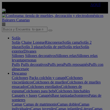
🔵Cambia tu electro con
-10% EXTRA
de descuento ☑️
AQUÍ
Baleares
Canarias
Sofás
Sofás
Chaise Longue
Rinconeras
Sofás cama
Sofás 2
plazas
Sofás 3 plazas
Sofás de piel
Sofás relax
Sofás
exterior
Divanes
Sillones
Sillones decorativos
Sillones relax
Sillones relax
levantapersonas
Puffs
Puffs decorativos
Puffs pera
Puffs reposapiés
Puffs con
almacenaje
Descanso
Colchones
Packs colchón y canapé
Colchones
viscoelásticos
Colchones de muelles
Colchones de muelles
ensacados
Colchones enrollados
Colchones de
espuma
Colchones para bebé
Colchones hinchables
Canapés y bases
Canapés
Base tapizadas
Somieres
Patas de
somieres
Camas
Camas de matrimonio
Camas dobles
Camas
individuales
Camas juveniles
Camas infantiles
Literas
Camas