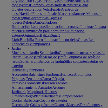
Organización
Cajas decorativas
Percheros
Burros de
ropa
Joyeros
Biombos
Cestas
Baúles
Revisteros
Cajas
Objetos decorativos
Velas
Faroles
Centros de
mesa
Navidad
Flores artificiales
Maceteros
Jarrones
Marcos de
fotos
Figuras decorativas
Cajitas y
joyeros
Relojes
Ambientadores
Iluminación
Lámparas
Iluminación decorativa
Iluminación para
muebles
Iluminación para dormitorio
Iluminación
exterior
Guirnaldas
Balizas
Smart
Light
Bombillas
Focos
Iluminación con rieles
Cintas Led
Tendencias y temporadas
Jardín
Muebles de jardín
Set de jardín
Conjuntos de mesas y sillas de
jardín
Sillas de jardín
Mesas de jardín
Conjuntos de sofás de
jardín
Sofás jardín
Bancos de jardín
Sillas colgantes
Estufas de
exterior
Hamacas y tumbonas
Accesorios
Balancines
Tumbonas
Hamacas
Columpios
Pérgolas
Cenadores
Carpas
Pérgolas
Parasoles
Sombrillas
Parasoles
Toldos
Almacenamiento
Armarios
Arcones
Jardinería
Maquinaria
Huertos
Urbanos
Riego
Plantas
Jardineras
Compostadores
Cocina
Barbacoas
Cocina de exterior
Decoración
Grifos y fuentes
Estatuas
Macetas
Termómetros y