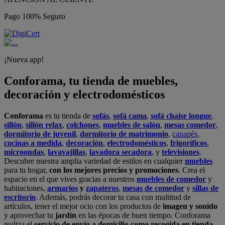
Pago 100% Seguro
¡Nueva app!
Conforama, tu tienda de muebles,
decoración y electrodomésticos
Conforama
es tu tienda de
sofás
,
sofá cama
,
sofá chaise longue
,
sillón
,
sillón relax
,
colchones
,
muebles de salón
,
mesas comedor
,
dormitorio de juvenil
,
dormitorio de matrimonio
,
canapés
,
cocinas a medida
,
decoración
,
electrodomésticos
,
frigoríficos
,
microondas
,
lavavajillas
,
lavadora secadora
, y
televisiones
.
Descubre nuestra amplia variedad de estilos en cualquier
muebles
para tu hogar,
con los mejores precios y promociones
. Crea el
espacio en el que vives gracias a nuestros
muebles de comedor
y
habitaciones,
armarios
y
zapateros
,
mesas de comedor
y
sillas de
escritorio
. Además, podrás decorar tu casa con multitud de
artículos, tener el mejor ocio con los productos de
imagen y sonido
y aprovechar tu
jardín
en las épocas de buen tiempo. Conforama
realiza el
servicio de envío a domicilio como recogida en tienda.