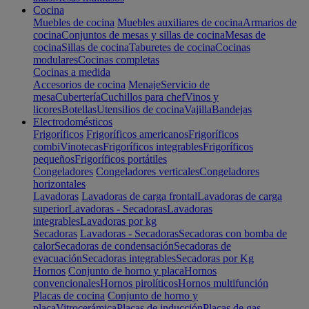
Cocina
Muebles de cocina
Muebles auxiliares de cocina
Armarios de
cocina
Conjuntos de mesas y sillas de cocina
Mesas de
cocina
Sillas de cocina
Taburetes de cocina
Cocinas
modulares
Cocinas completas
Cocinas a medida
Accesorios de cocina
Menaje
Servicio de
mesa
Cubertería
Cuchillos para chef
Vinos y
licores
Botellas
Utensilios de cocina
Vajilla
Bandejas
Electrodomésticos
Frigoríficos
Frigoríficos americanos
Frigoríficos
combi
Vinotecas
Frigoríficos integrables
Frigoríficos
pequeños
Frigoríficos portátiles
Congeladores
Congeladores verticales
Congeladores
horizontales
Lavadoras
Lavadoras de carga frontal
Lavadoras de carga
superior
Lavadoras - Secadoras
Lavadoras
integrables
Lavadoras por kg
Secadoras
Lavadoras - Secadoras
Secadoras con bomba de
calor
Secadoras de condensación
Secadoras de
evacuación
Secadoras integrables
Secadoras por Kg
Hornos
Conjunto de horno y placa
Hornos
convencionales
Hornos pirolíticos
Hornos multifunción
Placas de cocina
Conjunto de horno y
placa
Vitrocerámica
Placas de inducción
Placas de gas