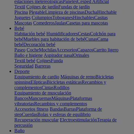
estaciones metereológicas
Paneles
Cesped Artificial
Textil
Cojines de jardín
Fundas de jardín
Piscina
Plegable
Limpieza de piscinas
Ducha
Hinchable
Juguetes
Columpios
Toboganes
Hinchables
Casitas
Mascotas
Comederos
Jaulas
Casetas para mascotas
Bebé
Habitación bebé
Humidificadores
Cestas
Colchón para
bebé
Muebles para habitación de bebé
Cunas
Cama
bebé
Decoración bebé
Paseo
Coche
Mochilas
Accesorios
Capazos
Carrito ligero
Baño e higiene
Aspirador nasal
Orinales
Textil bebé
Cojines
Funda
Seguridad
Barreras
Deporte
Equipamiento de cardio
Máquinas de remo
Bicicletas
spinning
Elípticas
Bicicletas estáticas
Recambios y
complementos
Cintas
Rodillos
Equipamiento de musculación
Bancos
Mancuernas
Máquinas
Plataformas
vibratorias
Recambios y complementos
Accesorios fitness
Bandas
Barras
Plataforma de
step
Cuerdas
Bolas y esferas de equilibrio
Recuperación muscular
Electroestimulación
Terapia de
percusión
Baño