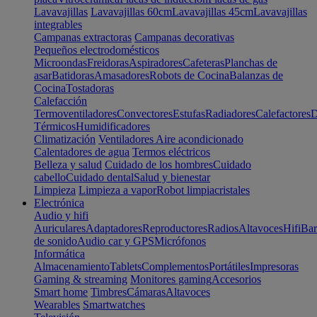
Lavavajillas
Lavavajillas 60cm
Lavavajillas 45cm
Lavavajillas
integrables
Campanas extractoras
Campanas decorativas
Pequeños electrodomésticos
Microondas
Freidoras
Aspiradores
Cafeteras
Planchas de
asar
Batidoras
Amasadores
Robots de Cocina
Balanzas de
Cocina
Tostadoras
Calefacción
Termoventiladores
Convectores
Estufas
Radiadores
Calefactores
D
Térmicos
Humidificadores
Climatización
Ventiladores
Aire acondicionado
Calentadores de agua
Termos eléctricos
Belleza y salud
Cuidado de los hombres
Cuidado
cabello
Cuidado dental
Salud y bienestar
Limpieza
Limpieza a vapor
Robot limpiacristales
Electrónica
Audio y hifi
Auriculares
Adaptadores
Reproductores
Radios
Altavoces
Hifi
Bar
de sonido
Audio car y GPS
Micrófonos
Informática
Almacenamiento
Tablets
Complementos
Portátiles
Impresoras
Gaming & streaming
Monitores gaming
Accesorios
Smart home
Timbres
Cámaras
Altavoces
Wearables
Smartwatches