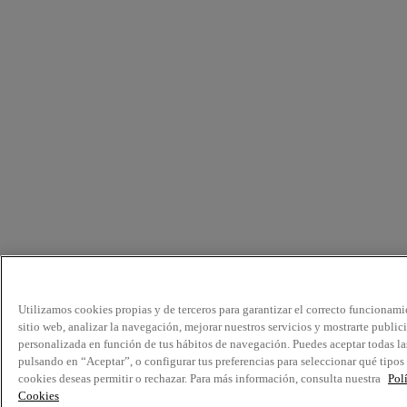
Utilizamos cookies propias y de terceros para garantizar el correcto funcionami
sitio web, analizar la navegación, mejorar nuestros servicios y mostrarte public
personalizada en función de tus hábitos de navegación. Puedes aceptar todas la
pulsando en “Aceptar”, o configurar tus preferencias para seleccionar qué tipos
cookies deseas permitir o rechazar. Para más información, consulta nuestra
Pol
Cookies