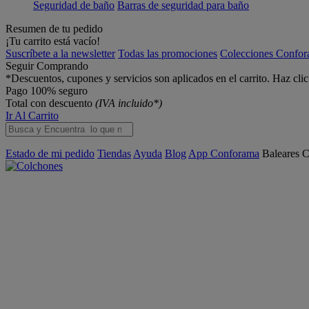
Seguridad de baño
Barras de seguridad para baño
Resumen de tu pedido
¡Tu carrito está vacío!
Suscríbete a la newsletter
Todas las promociones
Colecciones Confo
Seguir Comprando
*Descuentos, cupones y servicios son aplicados en el carrito. Haz cli
Pago 100% seguro
Total con descuento
(IVA incluido*)
Ir Al Carrito
Estado de mi pedido
Tiendas
Ayuda
Blog
App Conforama
Baleares
C