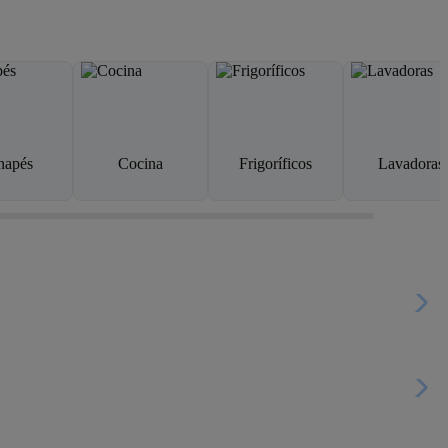
napés
Cocina
Frigoríficos
Lavadoras