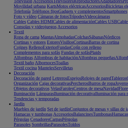
Televisión
Accesorios
Televisores
Reproductores
Adaptadores
Pr
Movilidad urbana
Karts
Motos eléctricas
Accesorios
Bicicletas el
Telefonía
Teléfonos fijos
Gadgets y complementos
Smartphones
Foto y vídeo
Cámaras de fotos
Trípodes
Videocámaras
Cables
Cables HDMI
Cables de alimentación
Cables USB
Cable
Consolas y videojuegos
Accesorios
Textil
Ropa de cama
Mantas
Almohadas
Colchas
Sábanas
Nórdicos
Cortinas y estores
Estores
Visillos
Cortinas
Barras de cortina
Cojines
Relleno
Exterior
Fundas
Cojín con relleno
Complementos para sofás
Fundas de sofás
Plaids
Alfombras
Alfombras de habitación
Alfombras pequeñas
Alfomb
Textil baño
Albornoces
Toallas
Textil cocina
Manteles
Servilletas
Decoración
Decoración de pared
Letreros
Espejos
Relojes de pared
Tableros
Organización
Cajas decorativas
Percheros
Burros de ropa
Joyero
Objetos decorativos
Velas
Faroles
Centros de mesa
Navidad
Flore
Iluminación
Lámparas
Iluminación decorativa
Iluminación para 
Tendencias y temporadas
Jardín
Muebles de jardín
Set de jardín
Conjuntos de mesas y sillas de j
Hamacas y tumbonas
Accesorios
Balancines
Tumbonas
Hamaca
Pérgolas
Cenadores
Carpas
Pérgolas
Parasoles
Sombrillas
Parasoles
Toldos