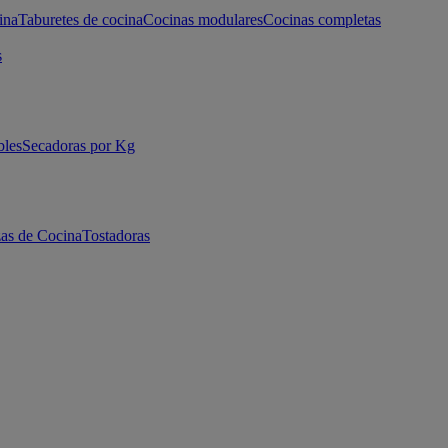
ina
Taburetes de cocina
Cocinas modulares
Cocinas completas
s
bles
Secadoras por Kg
as de Cocina
Tostadoras