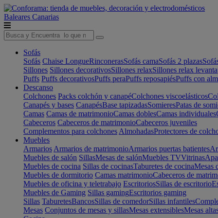
Baleares
Canarias
Sofás
Sofás
Chaise Longue
Rinconeras
Sofás cama
Sofás 2 plazas
Sofá
Sillones
Sillones decorativos
Sillones relax
Sillones relax levant
Puffs
Puffs decorativos
Puffs pera
Puffs reposapiés
Puffs con al
Descanso
Colchones
Packs colchón y canapé
Colchones viscoelásticos
Col
Canapés y bases
Canapés
Base tapizadas
Somieres
Patas de somi
Camas
Camas de matrimonio
Camas dobles
Camas individuales
Cabeceros
Cabeceros de matrimonio
Cabeceros juveniles
Complementos para colchones
Almohadas
Protectores de colch
Muebles
Armarios
Armarios de matrimonio
Armarios puertas batientes
Ar
Muebles de salón
Sillas
Mesas de salón
Muebles TV
Vitrinas
Apa
Muebles de cocina
Sillas de cocinas
Taburetes de cocina
Mesas d
Muebles de dormitorio
Camas matrimonio
Cabeceros de matrim
Muebles de oficina y teletrabajo
Escritorios
Sillas de escritorio
Es
Muebles de Gaming
Sillas gaming
Escritorios gaming
Sillas
Taburetes
Bancos
Sillas de comedor
Sillas infantiles
Complem
Mesas
Conjuntos de mesas y sillas
Mesas extensibles
Mesas alta