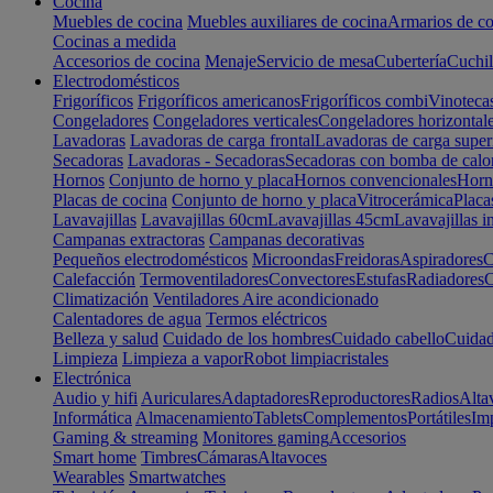
Cocina
Muebles de cocina
Muebles auxiliares de cocina
Armarios de co
Cocinas a medida
Accesorios de cocina
Menaje
Servicio de mesa
Cubertería
Cuchil
Electrodomésticos
Frigoríficos
Frigoríficos americanos
Frigoríficos combi
Vinoteca
Congeladores
Congeladores verticales
Congeladores horizontal
Lavadoras
Lavadoras de carga frontal
Lavadoras de carga super
Secadoras
Lavadoras - Secadoras
Secadoras con bomba de calo
Hornos
Conjunto de horno y placa
Hornos convencionales
Horno
Placas de cocina
Conjunto de horno y placa
Vitrocerámica
Placa
Lavavajillas
Lavavajillas 60cm
Lavavajillas 45cm
Lavavajillas i
Campanas extractoras
Campanas decorativas
Pequeños electrodomésticos
Microondas
Freidoras
Aspiradores
C
Calefacción
Termoventiladores
Convectores
Estufas
Radiadores
C
Climatización
Ventiladores
Aire acondicionado
Calentadores de agua
Termos eléctricos
Belleza y salud
Cuidado de los hombres
Cuidado cabello
Cuidad
Limpieza
Limpieza a vapor
Robot limpiacristales
Electrónica
Audio y hifi
Auriculares
Adaptadores
Reproductores
Radios
Alta
Informática
Almacenamiento
Tablets
Complementos
Portátiles
Im
Gaming & streaming
Monitores gaming
Accesorios
Smart home
Timbres
Cámaras
Altavoces
Wearables
Smartwatches