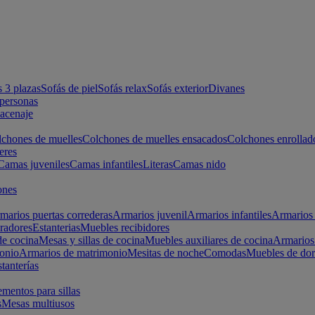
s 3 plazas
Sofás de piel
Sofás relax
Sofás exterior
Divanes
apersonas
macenaje
chones de muelles
Colchones de muelles ensacados
Colchones enrollad
eres
Camas juveniles
Camas infantiles
Literas
Camas nido
ones
marios puertas correderas
Armarios juvenil
Armarios infantiles
Armarios 
radores
Estanterias
Muebles recibidores
e cocina
Mesas y sillas de cocina
Muebles auxiliares de cocina
Armarios
onio
Armarios de matrimonio
Mesitas de noche
Comodas
Muebles de dor
tanterías
entos para sillas
s
Mesas multiusos