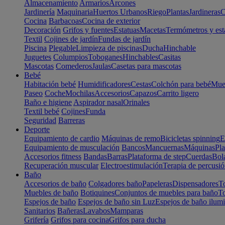
Almacenamiento
Armarios
Arcones
Jardinería
Maquinaria
Huertos Urbanos
Riego
Plantas
Jardineras
C
Cocina
Barbacoas
Cocina de exterior
Decoración
Grifos y fuentes
Estatuas
Macetas
Termómetros y est
Textil
Cojines de jardín
Fundas de jardín
Piscina
Plegable
Limpieza de piscinas
Ducha
Hinchable
Juguetes
Columpios
Toboganes
Hinchables
Casitas
Mascotas
Comederos
Jaulas
Casetas para mascotas
Bebé
Habitación bebé
Humidificadores
Cestas
Colchón para bebé
Mueb
Paseo
Coche
Mochilas
Accesorios
Capazos
Carrito ligero
Baño e higiene
Aspirador nasal
Orinales
Textil bebé
Cojines
Funda
Seguridad
Barreras
Deporte
Equipamiento de cardio
Máquinas de remo
Bicicletas spinning
E
Equipamiento de musculación
Bancos
Mancuernas
Máquinas
Pla
Accesorios fitness
Bandas
Barras
Plataforma de step
Cuerdas
Bola
Recuperación muscular
Electroestimulación
Terapia de percusi
Baño
Accesorios de baño
Colgadores baño
Papeleras
Dispensadores
To
Muebles de baño
Botiquines
Conjuntos de muebles para baño
To
Espejos de baño
Espejos de baño sin Luz
Espejos de baño ilum
Sanitarios
Bañeras
Lavabos
Mamparas
Grifería
Grifos para cocina
Grifos para ducha