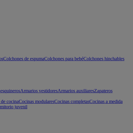
os
Colchones de espuma
Colchones para bebé
Colchones hinchables
esquineros
Armarios vestidores
Armarios auxiliares
Zapateros
 de cocina
Cocinas modulares
Cocinas completas
Cocinas a medida
mitorio juvenil