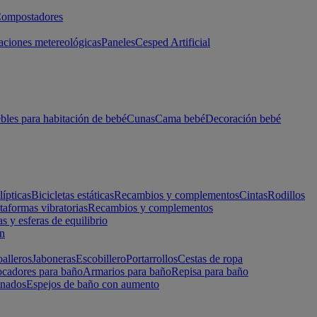
ompostadores
aciones metereológicas
Paneles
Cesped Artificial
les para habitación de bebé
Cunas
Cama bebé
Decoración bebé
lípticas
Bicicletas estáticas
Recambios y complementos
Cintas
Rodillos
taformas vibratorias
Recambios y complementos
s y esferas de equilibrio
ón
alleros
Jaboneras
Escobillero
Portarrollos
Cestas de ropa
cadores para baño
Armarios para baño
Repisa para baño
inados
Espejos de baño con aumento