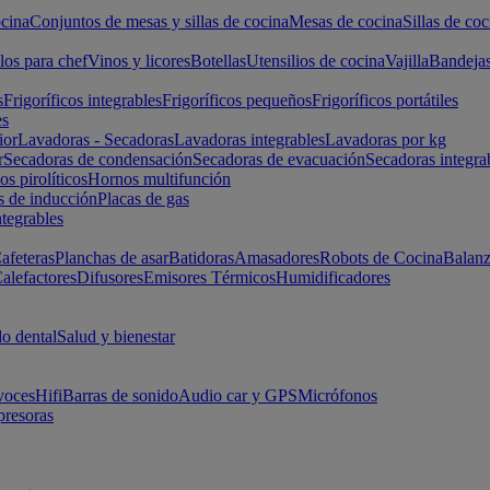
cina
Conjuntos de mesas y sillas de cocina
Mesas de cocina
Sillas de coc
los para chef
Vinos y licores
Botellas
Utensilios de cocina
Vajilla
Bandeja
s
Frigoríficos integrables
Frigoríficos pequeños
Frigoríficos portátiles
es
ior
Lavadoras - Secadoras
Lavadoras integrables
Lavadoras por kg
r
Secadoras de condensación
Secadoras de evacuación
Secadoras integra
s pirolíticos
Hornos multifunción
s de inducción
Placas de gas
ntegrables
afeteras
Planchas de asar
Batidoras
Amasadores
Robots de Cocina
Balanz
alefactores
Difusores
Emisores Térmicos
Humidificadores
o dental
Salud y bienestar
voces
Hifi
Barras de sonido
Audio car y GPS
Micrófonos
presoras