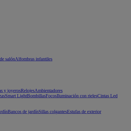
de salón
Alfombras infantiles
as y joyeros
Relojes
Ambientadores
zas
Smart Light
Bombillas
Focos
Iluminación con rieles
Cintas Led
ardín
Bancos de jardín
Sillas colgantes
Estufas de exterior