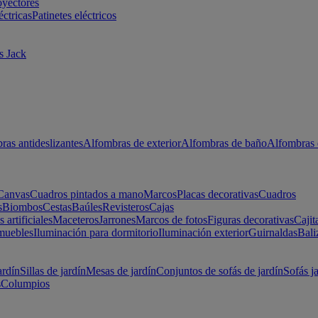
oyectores
éctricas
Patinetes eléctricos
s Jack
ras antideslizantes
Alfombras de exterior
Alfombras de baño
Alfombras 
Canvas
Cuadros pintados a mano
Marcos
Placas decorativas
Cuadros
s
Biombos
Cestas
Baúles
Revisteros
Cajas
s artificiales
Maceteros
Jarrones
Marcos de fotos
Figuras decorativas
Cajit
muebles
Iluminación para dormitorio
Iluminación exterior
Guirnaldas
Bali
ardín
Sillas de jardín
Mesas de jardín
Conjuntos de sofás de jardín
Sofás j
s
Columpios