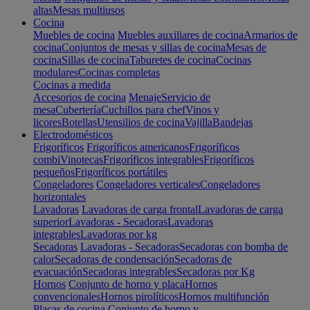
altas
Mesas multiusos
Cocina
Muebles de cocina
Muebles auxiliares de cocina
Armarios de
cocina
Conjuntos de mesas y sillas de cocina
Mesas de
cocina
Sillas de cocina
Taburetes de cocina
Cocinas
modulares
Cocinas completas
Cocinas a medida
Accesorios de cocina
Menaje
Servicio de
mesa
Cubertería
Cuchillos para chef
Vinos y
licores
Botellas
Utensilios de cocina
Vajilla
Bandejas
Electrodomésticos
Frigoríficos
Frigoríficos americanos
Frigoríficos
combi
Vinotecas
Frigoríficos integrables
Frigoríficos
pequeños
Frigoríficos portátiles
Congeladores
Congeladores verticales
Congeladores
horizontales
Lavadoras
Lavadoras de carga frontal
Lavadoras de carga
superior
Lavadoras - Secadoras
Lavadoras
integrables
Lavadoras por kg
Secadoras
Lavadoras - Secadoras
Secadoras con bomba de
calor
Secadoras de condensación
Secadoras de
evacuación
Secadoras integrables
Secadoras por Kg
Hornos
Conjunto de horno y placa
Hornos
convencionales
Hornos pirolíticos
Hornos multifunción
Placas de cocina
Conjunto de horno y