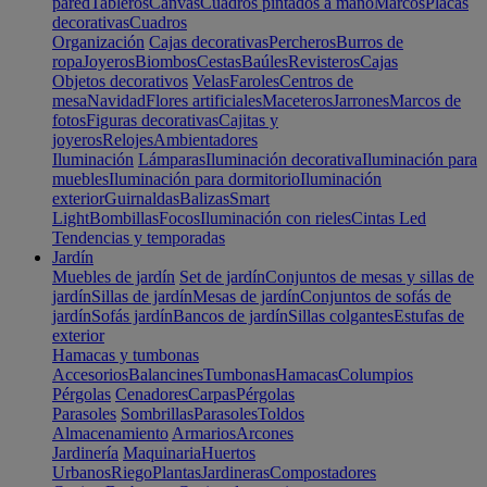
pared
Tableros
Canvas
Cuadros pintados a mano
Marcos
Placas
decorativas
Cuadros
Organización
Cajas decorativas
Percheros
Burros de
ropa
Joyeros
Biombos
Cestas
Baúles
Revisteros
Cajas
Objetos decorativos
Velas
Faroles
Centros de
mesa
Navidad
Flores artificiales
Maceteros
Jarrones
Marcos de
fotos
Figuras decorativas
Cajitas y
joyeros
Relojes
Ambientadores
Iluminación
Lámparas
Iluminación decorativa
Iluminación para
muebles
Iluminación para dormitorio
Iluminación
exterior
Guirnaldas
Balizas
Smart
Light
Bombillas
Focos
Iluminación con rieles
Cintas Led
Tendencias y temporadas
Jardín
Muebles de jardín
Set de jardín
Conjuntos de mesas y sillas de
jardín
Sillas de jardín
Mesas de jardín
Conjuntos de sofás de
jardín
Sofás jardín
Bancos de jardín
Sillas colgantes
Estufas de
exterior
Hamacas y tumbonas
Accesorios
Balancines
Tumbonas
Hamacas
Columpios
Pérgolas
Cenadores
Carpas
Pérgolas
Parasoles
Sombrillas
Parasoles
Toldos
Almacenamiento
Armarios
Arcones
Jardinería
Maquinaria
Huertos
Urbanos
Riego
Plantas
Jardineras
Compostadores