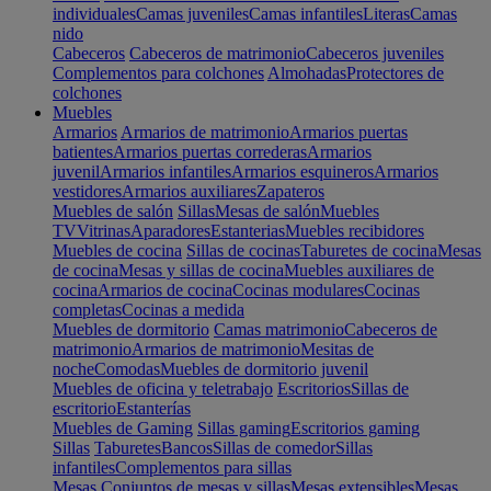
individuales
Camas juveniles
Camas infantiles
Literas
Camas
nido
Cabeceros
Cabeceros de matrimonio
Cabeceros juveniles
Complementos para colchones
Almohadas
Protectores de
colchones
Muebles
Armarios
Armarios de matrimonio
Armarios puertas
batientes
Armarios puertas correderas
Armarios
juvenil
Armarios infantiles
Armarios esquineros
Armarios
vestidores
Armarios auxiliares
Zapateros
Muebles de salón
Sillas
Mesas de salón
Muebles
TV
Vitrinas
Aparadores
Estanterias
Muebles recibidores
Muebles de cocina
Sillas de cocinas
Taburetes de cocina
Mesas
de cocina
Mesas y sillas de cocina
Muebles auxiliares de
cocina
Armarios de cocina
Cocinas modulares
Cocinas
completas
Cocinas a medida
Muebles de dormitorio
Camas matrimonio
Cabeceros de
matrimonio
Armarios de matrimonio
Mesitas de
noche
Comodas
Muebles de dormitorio juvenil
Muebles de oficina y teletrabajo
Escritorios
Sillas de
escritorio
Estanterías
Muebles de Gaming
Sillas gaming
Escritorios gaming
Sillas
Taburetes
Bancos
Sillas de comedor
Sillas
infantiles
Complementos para sillas
Mesas
Conjuntos de mesas y sillas
Mesas extensibles
Mesas