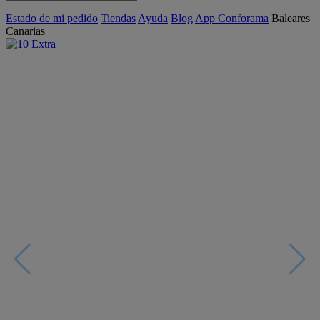
Estado de mi pedido
Tiendas
Ayuda
Blog
App Conforama
Baleares
Canarias