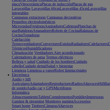
placa
Vitrocerámica
Placas de inducción
Placas de gas
Lavavajillas
Lavavajillas 60cm
Lavavajillas 45cm
Lavavajillas
integrables
Campanas extractoras
Campanas decorativas
Pequeños electrodomésticos
Microondas
Freidoras
Aspiradores
Cafeteras
Planchas de
asar
Batidoras
Amasadores
Robots de Cocina
Balanzas de
Cocina
Tostadoras
Calefacción
Termoventiladores
Convectores
Estufas
Radiadores
Calefactores
D
Térmicos
Humidificadores
Climatización
Ventiladores
Aire acondicionado
Calentadores de agua
Termos eléctricos
Belleza y salud
Cuidado de los hombres
Cuidado
cabello
Cuidado dental
Salud y bienestar
Limpieza
Limpieza a vapor
Robot limpiacristales
Electrónica
Audio y hifi
Auriculares
Adaptadores
Reproductores
Radios
Altavoces
Hifi
Bar
de sonido
Audio car y GPS
Micrófonos
Informática
Almacenamiento
Tablets
Complementos
Portátiles
Impresoras
Gaming & streaming
Monitores gaming
Accesorios
Smart home
Timbres
Cámaras
Altavoces