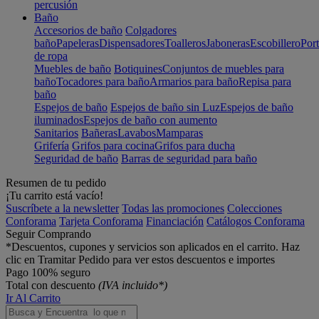
percusión
Baño
Accesorios de baño
Colgadores
baño
Papeleras
Dispensadores
Toalleros
Jaboneras
Escobillero
Port
de ropa
Muebles de baño
Botiquines
Conjuntos de muebles para
baño
Tocadores para baño
Armarios para baño
Repisa para
baño
Espejos de baño
Espejos de baño sin Luz
Espejos de baño
iluminados
Espejos de baño con aumento
Sanitarios
Bañeras
Lavabos
Mamparas
Grifería
Grifos para cocina
Grifos para ducha
Seguridad de baño
Barras de seguridad para baño
Resumen de tu pedido
¡Tu carrito está vacío!
Suscríbete a la newsletter
Todas las promociones
Colecciones
Conforama
Tarjeta Conforama
Financiación
Catálogos Conforama
Seguir Comprando
*Descuentos, cupones y servicios son aplicados en el carrito. Haz
clic en Tramitar Pedido para ver estos descuentos e importes
Pago 100% seguro
Total con descuento
(IVA incluido*)
Ir Al Carrito