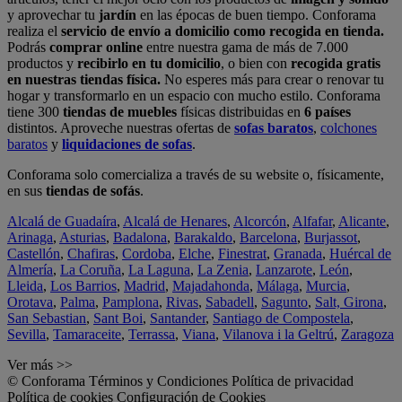
y aprovechar tu
jardín
en las épocas de buen tiempo. Conforama
realiza el
servicio de envío a domicilio como recogida en tienda.
Podrás
comprar online
entre nuestra gama de más de 7.000
productos y
recibirlo en tu domicilio
, o bien con
recogida gratis
en nuestras tiendas física.
No esperes más para crear o renovar tu
hogar y transformarlo en un espacio con mucho estilo. Conforama
tiene 300
tiendas de muebles
físicas distribuidas en
6 países
distintos. Aproveche nuestras ofertas de
sofas baratos
,
colchones
baratos
y
liquidaciones de sofas
.
Conforama solo comercializa a través de su website o, físicamente,
en sus
tiendas de sofás
.
Alcalá de Guadaíra
,
Alcalá de Henares
,
Alcorcón
,
Alfafar
,
Alicante
,
Arinaga
,
Asturias
,
Badalona
,
Barakaldo
,
Barcelona
,
Burjassot
,
Castellón
,
Chafiras
,
Cordoba
,
Elche
,
Finestrat
,
Granada
,
Huércal de
Almería
,
La Coruña
,
La Laguna
,
La Zenia
,
Lanzarote
,
León
,
Lleida
,
Los Barrios
,
Madrid
,
Majadahonda
,
Málaga
,
Murcia
,
Orotava
,
Palma
,
Pamplona
,
Rivas
,
Sabadell
,
Sagunto
,
Salt, Girona
,
San Sebastian
,
Sant Boi
,
Santander
,
Santiago de Compostela
,
Sevilla
,
Tamaraceite
,
Terrassa
,
Viana
,
Vilanova i la Geltrú
,
Zaragoza
Ver más >>
© Conforama
Términos y Condiciones
Política de privacidad
Política de cookies
Configuración de Cookies