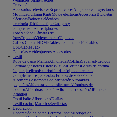
Wearables
Smartwatches
Televisión
Accesorios
Televisores
Reproductores
Adaptadores
Proyectores
Movilidad urbana
Karts
Motos eléctricas
Accesorios
Bicicletas
eléctricas
Patinetes eléctricos
Telefonía
Teléfonos fijos
Gadgets y
complementos
Smartphones
Foto y vídeo
Cámaras de
fotos
Trípodes
Videocámaras
Objetivos
Cables
Cables HDMI
Cables de alimentación
Cables
USB
Cables Jack
Consolas y videojuegos
Accesorios
Textil
Ropa de cama
Mantas
Almohadas
Colchas
Sábanas
Nórdicos
Cortinas y estores
Estores
Visillos
Cortinas
Barras de cortina
Cojines
Relleno
Exterior
Fundas
Cojín con relleno
Complementos para sofás
Fundas de sofás
Plaids
Alfombras
Alfombras de habitación
Alfombras
pequeñas
Alfombras antideslizantes
Alfombras de
exterior
Alfombras de baño
Alfombras de salón
Alfombras
infantiles
Textil baño
Albornoces
Toallas
Textil cocina
Manteles
Servilletas
Decoración
Decoración de pared
Letreros
Espejos
Relojes de