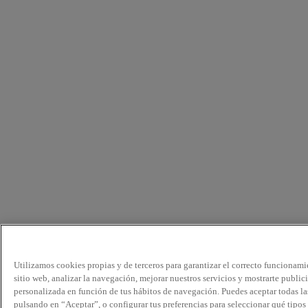
Utilizamos cookies propias y de terceros para garantizar el correcto funcionami
sitio web, analizar la navegación, mejorar nuestros servicios y mostrarte public
personalizada en función de tus hábitos de navegación. Puedes aceptar todas la
pulsando en “Aceptar”, o configurar tus preferencias para seleccionar qué tipos