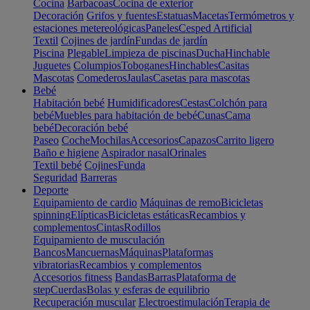
Cocina
Barbacoas
Cocina de exterior
Decoración
Grifos y fuentes
Estatuas
Macetas
Termómetros y
estaciones metereológicas
Paneles
Cesped Artificial
Textil
Cojines de jardín
Fundas de jardín
Piscina
Plegable
Limpieza de piscinas
Ducha
Hinchable
Juguetes
Columpios
Toboganes
Hinchables
Casitas
Mascotas
Comederos
Jaulas
Casetas para mascotas
Bebé
Habitación bebé
Humidificadores
Cestas
Colchón para
bebé
Muebles para habitación de bebé
Cunas
Cama
bebé
Decoración bebé
Paseo
Coche
Mochilas
Accesorios
Capazos
Carrito ligero
Baño e higiene
Aspirador nasal
Orinales
Textil bebé
Cojines
Funda
Seguridad
Barreras
Deporte
Equipamiento de cardio
Máquinas de remo
Bicicletas
spinning
Elípticas
Bicicletas estáticas
Recambios y
complementos
Cintas
Rodillos
Equipamiento de musculación
Bancos
Mancuernas
Máquinas
Plataformas
vibratorias
Recambios y complementos
Accesorios fitness
Bandas
Barras
Plataforma de
step
Cuerdas
Bolas y esferas de equilibrio
Recuperación muscular
Electroestimulación
Terapia de