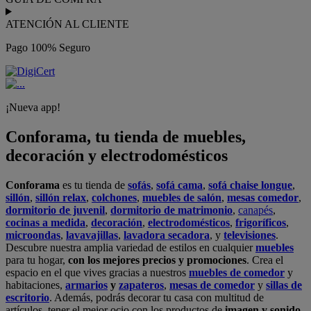
ATENCIÓN AL CLIENTE
Pago 100% Seguro
¡Nueva app!
Conforama, tu tienda de muebles,
decoración y electrodomésticos
Conforama
es tu tienda de
sofás
,
sofá cama
,
sofá chaise longue
,
sillón
,
sillón relax
,
colchones
,
muebles de salón
,
mesas comedor
,
dormitorio de juvenil
,
dormitorio de matrimonio
,
canapés
,
cocinas a medida
,
decoración
,
electrodomésticos
,
frigoríficos
,
microondas
,
lavavajillas
,
lavadora secadora
, y
televisiones
.
Descubre nuestra amplia variedad de estilos en cualquier
muebles
para tu hogar,
con los mejores precios y promociones
. Crea el
espacio en el que vives gracias a nuestros
muebles de comedor
y
habitaciones,
armarios
y
zapateros
,
mesas de comedor
y
sillas de
escritorio
. Además, podrás decorar tu casa con multitud de
artículos, tener el mejor ocio con los productos de
imagen y sonido