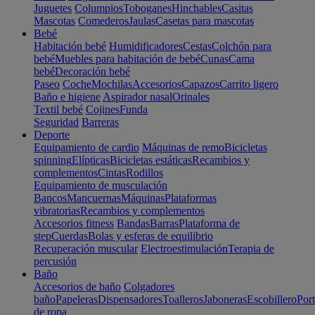
Juguetes
Columpios
Toboganes
Hinchables
Casitas
Mascotas
Comederos
Jaulas
Casetas para mascotas
Bebé
Habitación bebé
Humidificadores
Cestas
Colchón para
bebé
Muebles para habitación de bebé
Cunas
Cama
bebé
Decoración bebé
Paseo
Coche
Mochilas
Accesorios
Capazos
Carrito ligero
Baño e higiene
Aspirador nasal
Orinales
Textil bebé
Cojines
Funda
Seguridad
Barreras
Deporte
Equipamiento de cardio
Máquinas de remo
Bicicletas
spinning
Elípticas
Bicicletas estáticas
Recambios y
complementos
Cintas
Rodillos
Equipamiento de musculación
Bancos
Mancuernas
Máquinas
Plataformas
vibratorias
Recambios y complementos
Accesorios fitness
Bandas
Barras
Plataforma de
step
Cuerdas
Bolas y esferas de equilibrio
Recuperación muscular
Electroestimulación
Terapia de
percusión
Baño
Accesorios de baño
Colgadores
baño
Papeleras
Dispensadores
Toalleros
Jaboneras
Escobillero
Port
de ropa