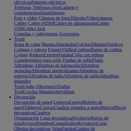
eléctricas
Patinetes eléctricos
Telefonía
Teléfonos fijos
Gadgets y
complementos
Smartphones
Foto y vídeo
Cámaras de fotos
Trípodes
Videocámaras
Cables
Cables HDMI
Cables de alimentación
Cables
USB
Cables Jack
Consolas y videojuegos
Accesorios
Textil
Ropa de cama
Mantas
Almohadas
Colchas
Sábanas
Nórdicos
Cortinas y estores
Estores
Visillos
Cortinas
Barras de cortina
Cojines
Relleno
Exterior
Fundas
Cojín con relleno
Complementos para sofás
Fundas de sofás
Plaids
Alfombras
Alfombras de habitación
Alfombras
pequeñas
Alfombras antideslizantes
Alfombras de
exterior
Alfombras de baño
Alfombras de salón
Alfombras
infantiles
Textil baño
Albornoces
Toallas
Textil cocina
Manteles
Servilletas
Decoración
Decoración de pared
Letreros
Espejos
Relojes de
pared
Tableros
Canvas
Cuadros pintados a mano
Marcos
Placas
decorativas
Cuadros
Organización
Cajas decorativas
Percheros
Burros de
ropa
Joyeros
Biombos
Cestas
Baúles
Revisteros
Cajas
Objetos decorativos
Velas
Faroles
Centros de