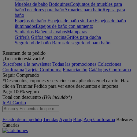
Muebles de baño
Botiquines
Conjuntos de muebles para
baño
Tocadores para baño
Armarios para baño
Repisa para
baño
Espejos de baño
Espejos de baño sin Luz
Espejos de baño
iluminados
Espejos de baño con aumento
Sanitarios
Bañeras
Lavabos
Mamparas
Grifería
Grifos para cocina
Grifos para ducha
Seguridad de baño
Barras de seguridad para baño
Resumen de tu pedido
¡Tu carrito está vacío!
Suscríbete a la newsletter
Todas las promociones
Colecciones
Conforama
Tarjeta Conforama
Financiación
Catálogos Conforama
Seguir Comprando
*Descuentos, cupones y servicios son aplicados en el carrito. Haz
clic en Tramitar Pedido para ver estos descuentos e importes
Pago 100% seguro
Total con descuento
(IVA incluido*)
Ir Al Carrito
Estado de mi pedido
Tiendas
Ayuda
Blog
App Conforama
Baleares
Canarias