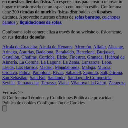
en nuestras tiendas física.
No esperes más para crear o renovar tu
hogar y transformarlo en un espacio con mucho estilo. Conforama
tiene 300
tiendas de muebles
físicas distribuidas en
6 países
distintos. Aproveche nuestras ofertas de
sofas baratos
,
colchones
baratos
y
liquidaciones de sofas
.
Conforama solo comercializa a través de su website o, físicamente,
en sus
tiendas de sofás
.
Alcalá de Guadaíra
,
Alcalá de Henares
,
Alcorcón
,
Alfafar
,
Alicante
,
Arinaga
,
Asturias
,
Badalona
,
Barakaldo
,
Barcelona
,
Burjassot
,
Castellón
,
Chafiras
,
Cordoba
,
Elche
,
Finestrat
,
Granada
,
Huércal de
Almería
,
La Coruña
,
La Laguna
,
La Zenia
,
Lanzarote
,
León
,
Lleida
,
Los Barrios
,
Madrid
,
Majadahonda
,
Málaga
,
Murcia
,
Orotava
,
Palma
,
Pamplona
,
Rivas
,
Sabadell
,
Sagunto
,
Salt, Girona
,
San Sebastian
,
Sant Boi
,
Santander
,
Santiago de Compostela
,
Sevilla
,
Tamaraceite
,
Terrassa
,
Viana
,
Vilanova i la Geltrú
,
Zaragoza
Ver más >>
© Conforama
Términos y Condiciones
Política de privacidad
Política de cookies
Configuración de Cookies