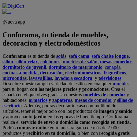
¡Nueva app!
Conforama, tu tienda de muebles,
decoración y electrodomésticos
Conforama
es tu tienda de
sofás
,
sofá cama
,
sofá chaise longue
,
sillón
,
sillón relax
,
colchones
,
muebles de salón
,
mesas comedor
,
dormitorio de juvenil
,
dormitorio de matrimonio
,
canapés
,
cocinas a medida
,
decoración
,
electrodomésticos
,
frigoríficos
,
microondas
,
lavavajillas
,
lavadora secadora
, y
televisiones
.
Descubre nuestra amplia variedad de estilos en cualquier
muebles
para tu hogar,
con los mejores precios y promociones
. Crea el
espacio en el que vives gracias a nuestros
muebles de comedor
y
habitaciones,
armarios
y
zapateros
,
mesas de comedor
y
sillas de
escritorio
. Además, podrás decorar tu casa con multitud de
artículos, tener el mejor ocio con los productos de
imagen y sonido
y aprovechar tu
jardín
en las épocas de buen tiempo. Conforama
realiza el
servicio de envío a domicilio como recogida en tienda.
Podrás
comprar online
entre nuestra gama de más de 7.000
productos y
recibirlo en tu domicilio
, o bien con
recogida gratis