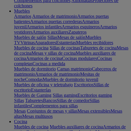
Complementos para colchones
Almohadas
Protectores de
colchones
Muebles
Armarios
Armarios de matrimonio
Armarios puertas
batientes
Armarios puertas correderas
Armarios
juvenil
Armarios infantiles
Armarios esquineros
Armarios
vestidores
Armarios auxiliares
Zapateros
Muebles de salón
Sillas
Mesas de salón
Muebles
TV
Vitrinas
Aparadores
Estanterias
Muebles recibidores
Muebles de cocina
Sillas de cocinas
Taburetes de cocina
Mesas
de cocina
Mesas y sillas de cocina
Muebles auxiliares de
cocina
Armarios de cocina
Cocinas modulares
Cocinas
completas
Cocinas a medida
Muebles de dormitorio
Camas matrimonio
Cabeceros de
matrimonio
Armarios de matrimonio
Mesitas de
noche
Comodas
Muebles de dormitorio juvenil
Muebles de oficina y teletrabajo
Escritorios
Sillas de
escritorio
Estanterías
Muebles de Gaming
Sillas gaming
Escritorios gaming
Sillas
Taburetes
Bancos
Sillas de comedor
Sillas
infantiles
Complementos para sillas
Mesas
Conjuntos de mesas y sillas
Mesas extensibles
Mesas
altas
Mesas multiusos
Cocina
Muebles de cocina
Muebles auxiliares de cocina
Armarios de