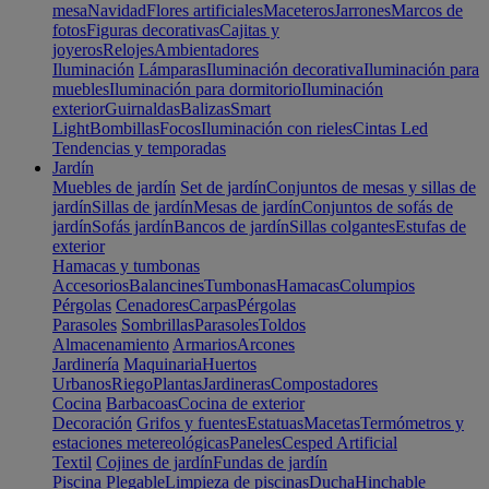
mesa
Navidad
Flores artificiales
Maceteros
Jarrones
Marcos de
fotos
Figuras decorativas
Cajitas y
joyeros
Relojes
Ambientadores
Iluminación
Lámparas
Iluminación decorativa
Iluminación para
muebles
Iluminación para dormitorio
Iluminación
exterior
Guirnaldas
Balizas
Smart
Light
Bombillas
Focos
Iluminación con rieles
Cintas Led
Tendencias y temporadas
Jardín
Muebles de jardín
Set de jardín
Conjuntos de mesas y sillas de
jardín
Sillas de jardín
Mesas de jardín
Conjuntos de sofás de
jardín
Sofás jardín
Bancos de jardín
Sillas colgantes
Estufas de
exterior
Hamacas y tumbonas
Accesorios
Balancines
Tumbonas
Hamacas
Columpios
Pérgolas
Cenadores
Carpas
Pérgolas
Parasoles
Sombrillas
Parasoles
Toldos
Almacenamiento
Armarios
Arcones
Jardinería
Maquinaria
Huertos
Urbanos
Riego
Plantas
Jardineras
Compostadores
Cocina
Barbacoas
Cocina de exterior
Decoración
Grifos y fuentes
Estatuas
Macetas
Termómetros y
estaciones metereológicas
Paneles
Cesped Artificial
Textil
Cojines de jardín
Fundas de jardín
Piscina
Plegable
Limpieza de piscinas
Ducha
Hinchable