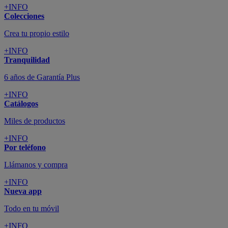
+INFO
Colecciones
Crea tu propio estilo
+INFO
Tranquilidad
6 años de Garantía Plus
+INFO
Catálogos
Miles de productos
+INFO
Por teléfono
Llámanos y compra
+INFO
Nueva app
Todo en tu móvil
+INFO