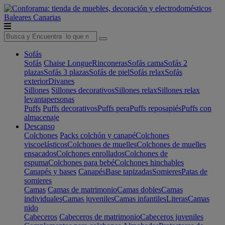
Baleares
Canarias
Sofás
Sofás
Chaise Longue
Rinconeras
Sofás cama
Sofás 2
plazas
Sofás 3 plazas
Sofás de piel
Sofás relax
Sofás
exterior
Divanes
Sillones
Sillones decorativos
Sillones relax
Sillones relax
levantapersonas
Puffs
Puffs decorativos
Puffs pera
Puffs reposapiés
Puffs con
almacenaje
Descanso
Colchones
Packs colchón y canapé
Colchones
viscoelásticos
Colchones de muelles
Colchones de muelles
ensacados
Colchones enrollados
Colchones de
espuma
Colchones para bebé
Colchones hinchables
Canapés y bases
Canapés
Base tapizadas
Somieres
Patas de
somieres
Camas
Camas de matrimonio
Camas dobles
Camas
individuales
Camas juveniles
Camas infantiles
Literas
Camas
nido
Cabeceros
Cabeceros de matrimonio
Cabeceros juveniles