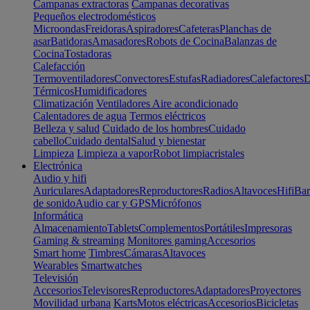
Campanas extractoras
Campanas decorativas
Pequeños electrodomésticos
Microondas
Freidoras
Aspiradores
Cafeteras
Planchas de
asar
Batidoras
Amasadores
Robots de Cocina
Balanzas de
Cocina
Tostadoras
Calefacción
Termoventiladores
Convectores
Estufas
Radiadores
Calefactores
D
Térmicos
Humidificadores
Climatización
Ventiladores
Aire acondicionado
Calentadores de agua
Termos eléctricos
Belleza y salud
Cuidado de los hombres
Cuidado
cabello
Cuidado dental
Salud y bienestar
Limpieza
Limpieza a vapor
Robot limpiacristales
Electrónica
Audio y hifi
Auriculares
Adaptadores
Reproductores
Radios
Altavoces
Hifi
Bar
de sonido
Audio car y GPS
Micrófonos
Informática
Almacenamiento
Tablets
Complementos
Portátiles
Impresoras
Gaming & streaming
Monitores gaming
Accesorios
Smart home
Timbres
Cámaras
Altavoces
Wearables
Smartwatches
Televisión
Accesorios
Televisores
Reproductores
Adaptadores
Proyectores
Movilidad urbana
Karts
Motos eléctricas
Accesorios
Bicicletas