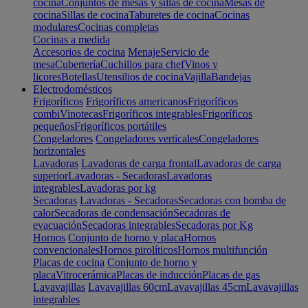
cocina
Conjuntos de mesas y sillas de cocina
Mesas de
cocina
Sillas de cocina
Taburetes de cocina
Cocinas
modulares
Cocinas completas
Cocinas a medida
Accesorios de cocina
Menaje
Servicio de
mesa
Cubertería
Cuchillos para chef
Vinos y
licores
Botellas
Utensilios de cocina
Vajilla
Bandejas
Electrodomésticos
Frigoríficos
Frigoríficos americanos
Frigoríficos
combi
Vinotecas
Frigoríficos integrables
Frigoríficos
pequeños
Frigoríficos portátiles
Congeladores
Congeladores verticales
Congeladores
horizontales
Lavadoras
Lavadoras de carga frontal
Lavadoras de carga
superior
Lavadoras - Secadoras
Lavadoras
integrables
Lavadoras por kg
Secadoras
Lavadoras - Secadoras
Secadoras con bomba de
calor
Secadoras de condensación
Secadoras de
evacuación
Secadoras integrables
Secadoras por Kg
Hornos
Conjunto de horno y placa
Hornos
convencionales
Hornos pirolíticos
Hornos multifunción
Placas de cocina
Conjunto de horno y
placa
Vitrocerámica
Placas de inducción
Placas de gas
Lavavajillas
Lavavajillas 60cm
Lavavajillas 45cm
Lavavajillas
integrables